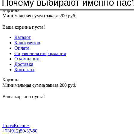
Почему выбирают именно нас
Меню
+7(4912)50-37-50
sbit@krep62.ru
Корзина
Минимальная сумма заказа 200 руб.
Ваша корзина пуста!
Каталог
Калькулятор
Оплата
Справочная информация
О компании
Доставка
Контакты
Корзина
Минимальная сумма заказа 200 руб.
Ваша корзина пуста!
ПромКрепеж
+7(4912)50-37-50