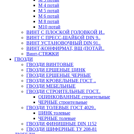
М 4 потай
М 5 потай
М 6 потай
М 8 потай
М10 потай
ВИНТ С ПЛОСКОЙ ГОЛОВКОЙ И..
ВИНТ С ПРЕСС-ШАЙБОЙ DIN 9..
ВИНТ УСТАНОВОЧНЫЙ DIN 91..
ВИНТ-КОНФИРМАТ, ВШ (ПОТАЙ..
Винт-СТЯЖКИ
ГВОЗДИ
ГВОЗДИ ВИНТОВЫЕ
ГВОЗДИ ЕРШЕНЫЕ ЦИНК
ГВОЗДИ ЕРШЕНЫЕ ЧЕРНЫЕ
ГВОЗДИ КРОВЕЛЬНЫЕ ГОСТ ..
ГВОЗДИ МЕБЕЛЬНЫЕ
ГВОЗДИ СТРОИТЕЛЬНЫЕ ГОСТ..
ОЦИНКОВАННЫЕ строительные
ЧЕРНЫЕ строительные
ГВОЗДИ ТОЛЕВЫЕ ГОСТ 4029..
ЦИНК толевые
ЧЕРНЫЕ толевые
ГВОЗДИ ФИНИШНЫЕ DIN 1152
ГВОЗДИ ШИФЕРНЫЕ ТУ 208-81