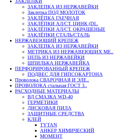
ЗАКЛЕПКИ
ЗАКЛЕПКА ИЗ НЕРЖАВЕЙКИ
Заклепка ПОД МОЛОТОК
ЗАКЛЁПКА ГАЕЧНАЯ
ЗАКЛЁПКИ АЛ/СТ. ЦИНК (DI..
ЗАКЛЁПКИ АЛ/СТ. ОКРАШЕНЫЕ
ЗАКЛЁПКИ СТАЛЬ/СТАЛЬ
НЕРЖАВЕЮЩИЙ КРЕПЕЖ
ЗАКЛЕПКА ИЗ НЕРЖАВЕЙКИ
МЕТРИКА ИЗ НЕРЖАВЕЮЩИХ МЕ..
ЦЕПЬ ИЗ НЕРЖАВЕЙКИ
ШПИЛЬКА НЕРЖАВЕЙКА
ПЕРФОРИРОВАННЫЙ КРЕПЕЖ
ПОДВЕС ДЛЯ ГИПСОКАРТОНА
Проволока СВАРОЧНАЯ И ЭЛЕ..
ПРОВОЛОКА стальная ГОСТ 3..
РАСХОДНЫЕ МАТЕРИАЛЫ
ВД СМАЗКА WD-40
ГЕРМЕТИКИ
ДИСКОВАЯ ПИЛА
ЗАЩИТНЫЕ СРЕДСТВА
КЛЕЙ
TYTAN
АНКЕР ХИМИЧЕСКИЙ
МОМЕНТ