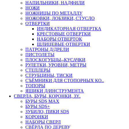
НАПИЛЬНИКИ, НАДФИЛИ
НОЖИ
НОЖНИЦЫ ПО МЕТАЛЛУ
НОЖОВКИ, ЛОБЗИКИ, СТУСЛО
ОТВЕРТКИ
ИНДИКАТОРНАЯ ОТВЕРТКА
КРЕСТОВЫЕ ОТВЕРТКИ
НАБОРЫ ОТВЕРТОК
ШЛИЦЕВЫЕ ОТВЕРТКИ
ПАТРОНЫ Д/ДРЕЛИ
ПИСТОЛЕТЫ
ПЛОСКОГУБЦЫ--КУСАЧКИ
РУЛЕТКИ, УРОВНИ, МЕТРЫ
СТЕПЛЕРЫ
СТРУБЦИНЫ, ТИСКИ
СЪЁМНИКИ ДЛЯ СТОПОРНЫХ КО..
ТОПОРЫ
ЯЩИКИ Д/ИНСТРУМЕНТА
СВЕРЛА, БУРЫ, КОРОНКИ, ЗУ..
БУРЫ SDS MAX
БУРЫ SDS+
ЗУБИЛО, ПИКИ SDS
КОРОНКИ
НАБОРЫ СВЕРЛ
СВЁРЛА ПО ДЕРЕВУ