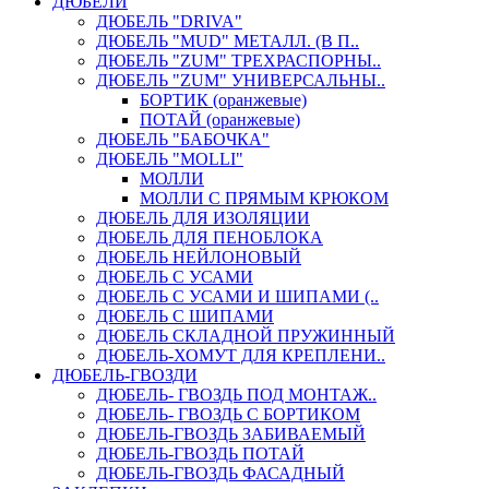
ДЮБЕЛИ
ДЮБЕЛЬ "DRIVA"
ДЮБЕЛЬ "MUD" МЕТАЛЛ. (В П..
ДЮБЕЛЬ "ZUM" ТРЕХРАСПОРНЫ..
ДЮБЕЛЬ "ZUM" УНИВЕРСАЛЬНЫ..
БОРТИК (оранжевые)
ПОТАЙ (оранжевые)
ДЮБЕЛЬ "БАБОЧКА"
ДЮБЕЛЬ "МOLLI"
МОЛЛИ
МОЛЛИ С ПРЯМЫМ КРЮКОМ
ДЮБЕЛЬ ДЛЯ ИЗОЛЯЦИИ
ДЮБЕЛЬ ДЛЯ ПЕНОБЛОКА
ДЮБЕЛЬ НЕЙЛОНОВЫЙ
ДЮБЕЛЬ С УСАМИ
ДЮБЕЛЬ С УСАМИ И ШИПАМИ (..
ДЮБЕЛЬ С ШИПАМИ
ДЮБЕЛЬ СКЛАДНОЙ ПРУЖИННЫЙ
ДЮБЕЛЬ-ХОМУТ ДЛЯ КРЕПЛЕНИ..
ДЮБЕЛЬ-ГВОЗДИ
ДЮБЕЛЬ- ГВОЗДЬ ПОД МОНТАЖ..
ДЮБЕЛЬ- ГВОЗДЬ С БОРТИКОМ
ДЮБЕЛЬ-ГВОЗДЬ ЗАБИВАЕМЫЙ
ДЮБЕЛЬ-ГВОЗДЬ ПОТАЙ
ДЮБЕЛЬ-ГВОЗДЬ ФАСАДНЫЙ