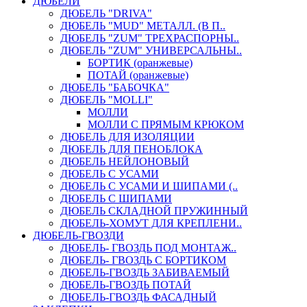
ДЮБЕЛИ
ДЮБЕЛЬ "DRIVA"
ДЮБЕЛЬ "MUD" МЕТАЛЛ. (В П..
ДЮБЕЛЬ "ZUM" ТРЕХРАСПОРНЫ..
ДЮБЕЛЬ "ZUM" УНИВЕРСАЛЬНЫ..
БОРТИК (оранжевые)
ПОТАЙ (оранжевые)
ДЮБЕЛЬ "БАБОЧКА"
ДЮБЕЛЬ "МOLLI"
МОЛЛИ
МОЛЛИ С ПРЯМЫМ КРЮКОМ
ДЮБЕЛЬ ДЛЯ ИЗОЛЯЦИИ
ДЮБЕЛЬ ДЛЯ ПЕНОБЛОКА
ДЮБЕЛЬ НЕЙЛОНОВЫЙ
ДЮБЕЛЬ С УСАМИ
ДЮБЕЛЬ С УСАМИ И ШИПАМИ (..
ДЮБЕЛЬ С ШИПАМИ
ДЮБЕЛЬ СКЛАДНОЙ ПРУЖИННЫЙ
ДЮБЕЛЬ-ХОМУТ ДЛЯ КРЕПЛЕНИ..
ДЮБЕЛЬ-ГВОЗДИ
ДЮБЕЛЬ- ГВОЗДЬ ПОД МОНТАЖ..
ДЮБЕЛЬ- ГВОЗДЬ С БОРТИКОМ
ДЮБЕЛЬ-ГВОЗДЬ ЗАБИВАЕМЫЙ
ДЮБЕЛЬ-ГВОЗДЬ ПОТАЙ
ДЮБЕЛЬ-ГВОЗДЬ ФАСАДНЫЙ