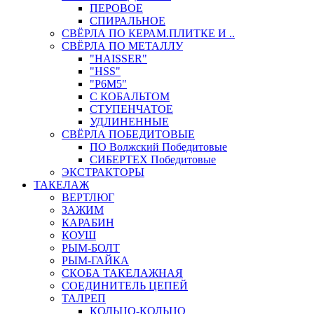
ПЕРОВОЕ
СПИРАЛЬНОЕ
СВЁРЛА ПО КЕРАМ.ПЛИТКЕ И ..
СВЁРЛА ПО МЕТАЛЛУ
"HAISSER"
"HSS"
"Р6М5"
С КОБАЛЬТОМ
СТУПЕНЧАТОЕ
УДЛИНЕННЫЕ
СВЁРЛА ПОБЕДИТОВЫЕ
ПО Волжский Победитовые
СИБЕРТЕХ Победитовые
ЭКСТРАКТОРЫ
ТАКЕЛАЖ
ВЕРТЛЮГ
ЗАЖИМ
КАРАБИН
КОУШ
РЫМ-БОЛТ
РЫМ-ГАЙКА
СКОБА ТАКЕЛАЖНАЯ
СОЕДИНИТЕЛЬ ЦЕПЕЙ
ТАЛРЕП
КОЛЬЦО-КОЛЬЦО