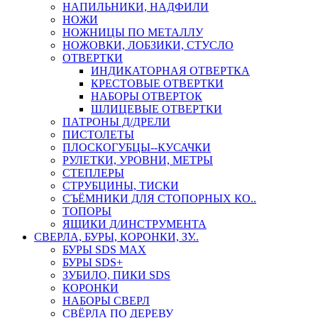
НАПИЛЬНИКИ, НАДФИЛИ
НОЖИ
НОЖНИЦЫ ПО МЕТАЛЛУ
НОЖОВКИ, ЛОБЗИКИ, СТУСЛО
ОТВЕРТКИ
ИНДИКАТОРНАЯ ОТВЕРТКА
КРЕСТОВЫЕ ОТВЕРТКИ
НАБОРЫ ОТВЕРТОК
ШЛИЦЕВЫЕ ОТВЕРТКИ
ПАТРОНЫ Д/ДРЕЛИ
ПИСТОЛЕТЫ
ПЛОСКОГУБЦЫ--КУСАЧКИ
РУЛЕТКИ, УРОВНИ, МЕТРЫ
СТЕПЛЕРЫ
СТРУБЦИНЫ, ТИСКИ
СЪЁМНИКИ ДЛЯ СТОПОРНЫХ КО..
ТОПОРЫ
ЯЩИКИ Д/ИНСТРУМЕНТА
СВЕРЛА, БУРЫ, КОРОНКИ, ЗУ..
БУРЫ SDS MAX
БУРЫ SDS+
ЗУБИЛО, ПИКИ SDS
КОРОНКИ
НАБОРЫ СВЕРЛ
СВЁРЛА ПО ДЕРЕВУ