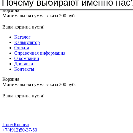
Почему выбирают именно нас
Меню
+7(4912)50-37-50
sbit@krep62.ru
Корзина
Минимальная сумма заказа 200 руб.
Ваша корзина пуста!
Каталог
Калькулятор
Оплата
Справочная информация
О компании
Доставка
Контакты
Корзина
Минимальная сумма заказа 200 руб.
Ваша корзина пуста!
ПромКрепеж
+7(4912)50-37-50