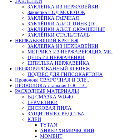
ЗАКЛЕПКИ
ЗАКЛЕПКА ИЗ НЕРЖАВЕЙКИ
Заклепка ПОД МОЛОТОК
ЗАКЛЁПКА ГАЕЧНАЯ
ЗАКЛЁПКИ АЛ/СТ. ЦИНК (DI..
ЗАКЛЁПКИ АЛ/СТ. ОКРАШЕНЫЕ
ЗАКЛЁПКИ СТАЛЬ/СТАЛЬ
НЕРЖАВЕЮЩИЙ КРЕПЕЖ
ЗАКЛЕПКА ИЗ НЕРЖАВЕЙКИ
МЕТРИКА ИЗ НЕРЖАВЕЮЩИХ МЕ..
ЦЕПЬ ИЗ НЕРЖАВЕЙКИ
ШПИЛЬКА НЕРЖАВЕЙКА
ПЕРФОРИРОВАННЫЙ КРЕПЕЖ
ПОДВЕС ДЛЯ ГИПСОКАРТОНА
Проволока СВАРОЧНАЯ И ЭЛЕ..
ПРОВОЛОКА стальная ГОСТ 3..
РАСХОДНЫЕ МАТЕРИАЛЫ
ВД СМАЗКА WD-40
ГЕРМЕТИКИ
ДИСКОВАЯ ПИЛА
ЗАЩИТНЫЕ СРЕДСТВА
КЛЕЙ
TYTAN
АНКЕР ХИМИЧЕСКИЙ
МОМЕНТ