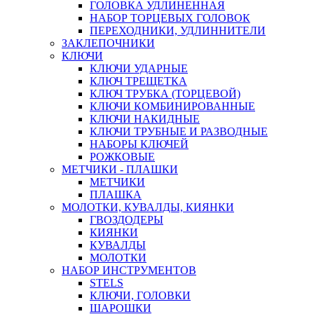
ГОЛОВКА УДЛИНЕННАЯ
НАБОР ТОРЦЕВЫХ ГОЛОВОК
ПЕРЕХОДНИКИ, УДЛИННИТЕЛИ
ЗАКЛЕПОЧНИКИ
КЛЮЧИ
КЛЮЧИ УДАРНЫЕ
КЛЮЧ ТРЕЩЕТКА
КЛЮЧ ТРУБКА (ТОРЦЕВОЙ)
КЛЮЧИ КОМБИНИРОВАННЫЕ
КЛЮЧИ НАКИДНЫЕ
КЛЮЧИ ТРУБНЫЕ И РАЗВОДНЫЕ
НАБОРЫ КЛЮЧЕЙ
РОЖКОВЫЕ
МЕТЧИКИ - ПЛАШКИ
МЕТЧИКИ
ПЛАШКА
МОЛОТКИ, КУВАЛДЫ, КИЯНКИ
ГВОЗДОДЕРЫ
КИЯНКИ
КУВАЛДЫ
МОЛОТКИ
НАБОР ИНСТРУМЕНТОВ
STELS
КЛЮЧИ, ГОЛОВКИ
ШАРОШКИ