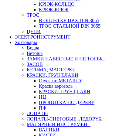
КРЮК-КОЛЬЦО
КРЮК-КРЮК
ТРОС
В ОПЛЕТКЕ ПВХ DIN 3055
ТРОС СТАЛЬНОЙ DIN 3055
ЦЕПИ
ЭЛЕКТРОИНСТРУМЕНТ
Хозтовары
Ведра
Ветошь
ЗАМКИ НАВЕСНЫЕ И НЕ ТОЛЬК..
ЗАСОВ
КЕЛЬМА, МАСТЕРКИ
КРАСКИ, ГРУНТ,ЛАКИ
Грунт по МЕТАЛЛУ
Краска аэрозоль
КРАСКИ, ГРУНТ,ЛАКИ
НЦ
ПРОПИТКА ПО ДЕРЕВУ
ПФ
ЛОПАТЫ
ЛОПАТЫ-СНЕГОВЫЕ, ЛЕДОРУБ..
МАЛЯРНЫЙ ИНСТРУМЕНТ
ВАЛИКИ
КИСТИ