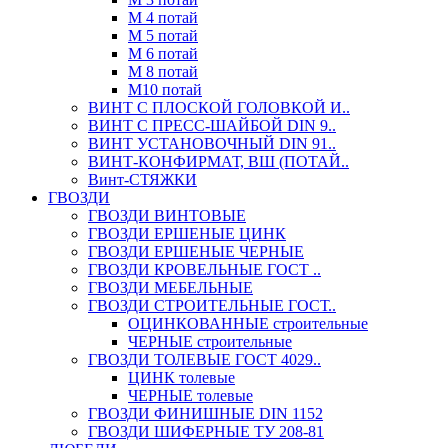
М 4 потай
М 5 потай
М 6 потай
М 8 потай
М10 потай
ВИНТ С ПЛОСКОЙ ГОЛОВКОЙ И..
ВИНТ С ПРЕСС-ШАЙБОЙ DIN 9..
ВИНТ УСТАНОВОЧНЫЙ DIN 91..
ВИНТ-КОНФИРМАТ, ВШ (ПОТАЙ..
Винт-СТЯЖКИ
ГВОЗДИ
ГВОЗДИ ВИНТОВЫЕ
ГВОЗДИ ЕРШЕНЫЕ ЦИНК
ГВОЗДИ ЕРШЕНЫЕ ЧЕРНЫЕ
ГВОЗДИ КРОВЕЛЬНЫЕ ГОСТ ..
ГВОЗДИ МЕБЕЛЬНЫЕ
ГВОЗДИ СТРОИТЕЛЬНЫЕ ГОСТ..
ОЦИНКОВАННЫЕ строительные
ЧЕРНЫЕ строительные
ГВОЗДИ ТОЛЕВЫЕ ГОСТ 4029..
ЦИНК толевые
ЧЕРНЫЕ толевые
ГВОЗДИ ФИНИШНЫЕ DIN 1152
ГВОЗДИ ШИФЕРНЫЕ ТУ 208-81