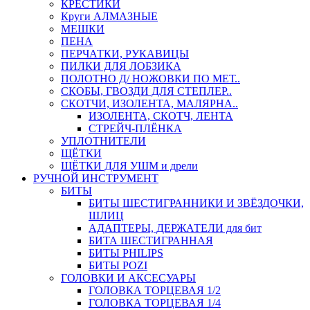
КРЕСТИКИ
Круги АЛМАЗНЫЕ
МЕШКИ
ПЕНА
ПЕРЧАТКИ, РУКАВИЦЫ
ПИЛКИ ДЛЯ ЛОБЗИКА
ПОЛОТНО Д/ НОЖОВКИ ПО МЕТ..
СКОБЫ, ГВОЗДИ ДЛЯ СТЕПЛЕР..
СКОТЧИ, ИЗОЛЕНТА, МАЛЯРНА..
ИЗОЛЕНТА, СКОТЧ, ЛЕНТА
СТРЕЙЧ-ПЛЁНКА
УПЛОТНИТЕЛИ
ЩЁТКИ
ЩЁТКИ ДЛЯ УШМ и дрели
РУЧНОЙ ИНСТРУМЕНТ
БИТЫ
БИТЫ ШЕСТИГРАННИКИ И ЗВЁЗДОЧКИ,
ШЛИЦ
АДАПТЕРЫ, ДЕРЖАТЕЛИ для бит
БИТА ШЕСТИГРАННАЯ
БИТЫ PHILIPS
БИТЫ POZI
ГОЛОВКИ И АКСЕСУАРЫ
ГОЛОВКА ТОРЦЕВАЯ 1/2
ГОЛОВКА ТОРЦЕВАЯ 1/4