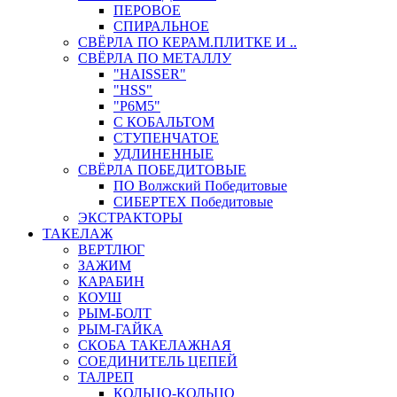
ПЕРОВОЕ
СПИРАЛЬНОЕ
СВЁРЛА ПО КЕРАМ.ПЛИТКЕ И ..
СВЁРЛА ПО МЕТАЛЛУ
"HAISSER"
"HSS"
"Р6М5"
С КОБАЛЬТОМ
СТУПЕНЧАТОЕ
УДЛИНЕННЫЕ
СВЁРЛА ПОБЕДИТОВЫЕ
ПО Волжский Победитовые
СИБЕРТЕХ Победитовые
ЭКСТРАКТОРЫ
ТАКЕЛАЖ
ВЕРТЛЮГ
ЗАЖИМ
КАРАБИН
КОУШ
РЫМ-БОЛТ
РЫМ-ГАЙКА
СКОБА ТАКЕЛАЖНАЯ
СОЕДИНИТЕЛЬ ЦЕПЕЙ
ТАЛРЕП
КОЛЬЦО-КОЛЬЦО