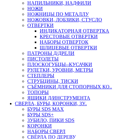
НАПИЛЬНИКИ, НАДФИЛИ
НОЖИ
НОЖНИЦЫ ПО МЕТАЛЛУ
НОЖОВКИ, ЛОБЗИКИ, СТУСЛО
ОТВЕРТКИ
ИНДИКАТОРНАЯ ОТВЕРТКА
КРЕСТОВЫЕ ОТВЕРТКИ
НАБОРЫ ОТВЕРТОК
ШЛИЦЕВЫЕ ОТВЕРТКИ
ПАТРОНЫ Д/ДРЕЛИ
ПИСТОЛЕТЫ
ПЛОСКОГУБЦЫ--КУСАЧКИ
РУЛЕТКИ, УРОВНИ, МЕТРЫ
СТЕПЛЕРЫ
СТРУБЦИНЫ, ТИСКИ
СЪЁМНИКИ ДЛЯ СТОПОРНЫХ КО..
ТОПОРЫ
ЯЩИКИ Д/ИНСТРУМЕНТА
СВЕРЛА, БУРЫ, КОРОНКИ, ЗУ..
БУРЫ SDS MAX
БУРЫ SDS+
ЗУБИЛО, ПИКИ SDS
КОРОНКИ
НАБОРЫ СВЕРЛ
СВЁРЛА ПО ДЕРЕВУ