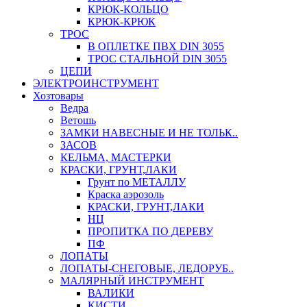
КРЮК-КОЛЬЦО
КРЮК-КРЮК
ТРОС
В ОПЛЕТКЕ ПВХ DIN 3055
ТРОС СТАЛЬНОЙ DIN 3055
ЦЕПИ
ЭЛЕКТРОИНСТРУМЕНТ
Хозтовары
Ведра
Ветошь
ЗАМКИ НАВЕСНЫЕ И НЕ ТОЛЬК..
ЗАСОВ
КЕЛЬМА, МАСТЕРКИ
КРАСКИ, ГРУНТ,ЛАКИ
Грунт по МЕТАЛЛУ
Краска аэрозоль
КРАСКИ, ГРУНТ,ЛАКИ
НЦ
ПРОПИТКА ПО ДЕРЕВУ
ПФ
ЛОПАТЫ
ЛОПАТЫ-СНЕГОВЫЕ, ЛЕДОРУБ..
МАЛЯРНЫЙ ИНСТРУМЕНТ
ВАЛИКИ
КИСТИ