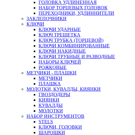
ГОЛОВКА УДЛИНЕННАЯ
НАБОР ТОРЦЕВЫХ ГОЛОВОК
ПЕРЕХОДНИКИ, УДЛИННИТЕЛИ
ЗАКЛЕПОЧНИКИ
КЛЮЧИ
КЛЮЧИ УДАРНЫЕ
КЛЮЧ ТРЕЩЕТКА
КЛЮЧ ТРУБКА (ТОРЦЕВОЙ)
КЛЮЧИ КОМБИНИРОВАННЫЕ
КЛЮЧИ НАКИДНЫЕ
КЛЮЧИ ТРУБНЫЕ И РАЗВОДНЫЕ
НАБОРЫ КЛЮЧЕЙ
РОЖКОВЫЕ
МЕТЧИКИ - ПЛАШКИ
МЕТЧИКИ
ПЛАШКА
МОЛОТКИ, КУВАЛДЫ, КИЯНКИ
ГВОЗДОДЕРЫ
КИЯНКИ
КУВАЛДЫ
МОЛОТКИ
НАБОР ИНСТРУМЕНТОВ
STELS
КЛЮЧИ, ГОЛОВКИ
ШАРОШКИ