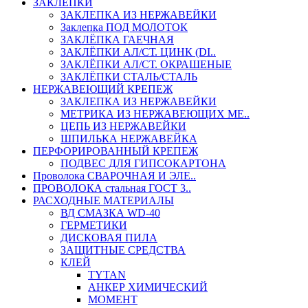
ЗАКЛЕПКИ
ЗАКЛЕПКА ИЗ НЕРЖАВЕЙКИ
Заклепка ПОД МОЛОТОК
ЗАКЛЁПКА ГАЕЧНАЯ
ЗАКЛЁПКИ АЛ/СТ. ЦИНК (DI..
ЗАКЛЁПКИ АЛ/СТ. ОКРАШЕНЫЕ
ЗАКЛЁПКИ СТАЛЬ/СТАЛЬ
НЕРЖАВЕЮЩИЙ КРЕПЕЖ
ЗАКЛЕПКА ИЗ НЕРЖАВЕЙКИ
МЕТРИКА ИЗ НЕРЖАВЕЮЩИХ МЕ..
ЦЕПЬ ИЗ НЕРЖАВЕЙКИ
ШПИЛЬКА НЕРЖАВЕЙКА
ПЕРФОРИРОВАННЫЙ КРЕПЕЖ
ПОДВЕС ДЛЯ ГИПСОКАРТОНА
Проволока СВАРОЧНАЯ И ЭЛЕ..
ПРОВОЛОКА стальная ГОСТ 3..
РАСХОДНЫЕ МАТЕРИАЛЫ
ВД СМАЗКА WD-40
ГЕРМЕТИКИ
ДИСКОВАЯ ПИЛА
ЗАЩИТНЫЕ СРЕДСТВА
КЛЕЙ
TYTAN
АНКЕР ХИМИЧЕСКИЙ
МОМЕНТ