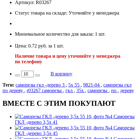
Артикул: R03267
Статус товара на складе: Уточняйте у менеджера
Минимальное количество для заказа: 1 шт.
Цена: 0.72 руб. за 1 шт.
Наличие товара и цену уточняйте у менеджера
по телефону
В корзину
Теги:
саморезы гкл -дерево 3
,
5х 55
,
9821-04
,
саморезы гкл
по дереву
,
r03267 саморезы
,
гкл
,
35х
,
саморезы
,
по
,
дереву
ВМЕСТЕ С ЭТИМ ПОКУПАЮТ
Саморезы
ГКЛ -дерево 3,5х 41
Саморезы
ГКЛ -дерево 3,5х 45
Саморезы