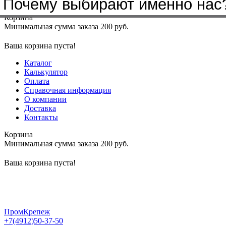
Почему выбирают именно нас
Меню
+7(4912)50-37-50
sbit@krep62.ru
Корзина
Минимальная сумма заказа 200 руб.
Ваша корзина пуста!
Каталог
Калькулятор
Оплата
Справочная информация
О компании
Доставка
Контакты
Корзина
Минимальная сумма заказа 200 руб.
Ваша корзина пуста!
ПромКрепеж
+7(4912)50-37-50