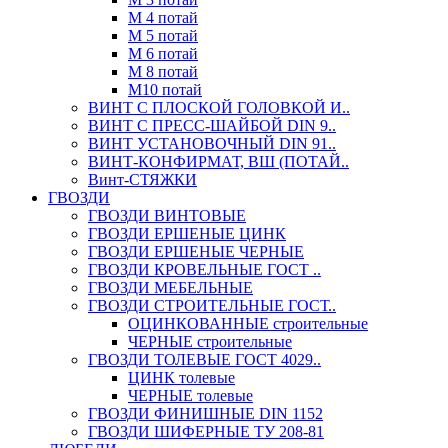
М 4 потай
М 5 потай
М 6 потай
М 8 потай
М10 потай
ВИНТ С ПЛОСКОЙ ГОЛОВКОЙ И..
ВИНТ С ПРЕСС-ШАЙБОЙ DIN 9..
ВИНТ УСТАНОВОЧНЫЙ DIN 91..
ВИНТ-КОНФИРМАТ, ВШ (ПОТАЙ..
Винт-СТЯЖКИ
ГВОЗДИ
ГВОЗДИ ВИНТОВЫЕ
ГВОЗДИ ЕРШЕНЫЕ ЦИНК
ГВОЗДИ ЕРШЕНЫЕ ЧЕРНЫЕ
ГВОЗДИ КРОВЕЛЬНЫЕ ГОСТ ..
ГВОЗДИ МЕБЕЛЬНЫЕ
ГВОЗДИ СТРОИТЕЛЬНЫЕ ГОСТ..
ОЦИНКОВАННЫЕ строительные
ЧЕРНЫЕ строительные
ГВОЗДИ ТОЛЕВЫЕ ГОСТ 4029..
ЦИНК толевые
ЧЕРНЫЕ толевые
ГВОЗДИ ФИНИШНЫЕ DIN 1152
ГВОЗДИ ШИФЕРНЫЕ ТУ 208-81