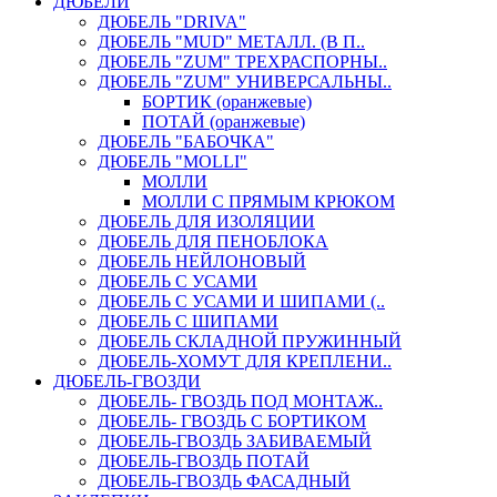
ДЮБЕЛИ
ДЮБЕЛЬ "DRIVA"
ДЮБЕЛЬ "MUD" МЕТАЛЛ. (В П..
ДЮБЕЛЬ "ZUM" ТРЕХРАСПОРНЫ..
ДЮБЕЛЬ "ZUM" УНИВЕРСАЛЬНЫ..
БОРТИК (оранжевые)
ПОТАЙ (оранжевые)
ДЮБЕЛЬ "БАБОЧКА"
ДЮБЕЛЬ "МOLLI"
МОЛЛИ
МОЛЛИ С ПРЯМЫМ КРЮКОМ
ДЮБЕЛЬ ДЛЯ ИЗОЛЯЦИИ
ДЮБЕЛЬ ДЛЯ ПЕНОБЛОКА
ДЮБЕЛЬ НЕЙЛОНОВЫЙ
ДЮБЕЛЬ С УСАМИ
ДЮБЕЛЬ С УСАМИ И ШИПАМИ (..
ДЮБЕЛЬ С ШИПАМИ
ДЮБЕЛЬ СКЛАДНОЙ ПРУЖИННЫЙ
ДЮБЕЛЬ-ХОМУТ ДЛЯ КРЕПЛЕНИ..
ДЮБЕЛЬ-ГВОЗДИ
ДЮБЕЛЬ- ГВОЗДЬ ПОД МОНТАЖ..
ДЮБЕЛЬ- ГВОЗДЬ С БОРТИКОМ
ДЮБЕЛЬ-ГВОЗДЬ ЗАБИВАЕМЫЙ
ДЮБЕЛЬ-ГВОЗДЬ ПОТАЙ
ДЮБЕЛЬ-ГВОЗДЬ ФАСАДНЫЙ