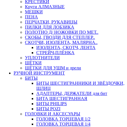
КРЕСТИКИ
Круги АЛМАЗНЫЕ
МЕШКИ
ПЕНА
ПЕРЧАТКИ, РУКАВИЦЫ
ПИЛКИ ДЛЯ ЛОБЗИКА
ПОЛОТНО Д/ НОЖОВКИ ПО МЕТ..
СКОБЫ, ГВОЗДИ ДЛЯ СТЕПЛЕР..
СКОТЧИ, ИЗОЛЕНТА, МАЛЯРНА..
ИЗОЛЕНТА, СКОТЧ, ЛЕНТА
СТРЕЙЧ-ПЛЁНКА
УПЛОТНИТЕЛИ
ЩЁТКИ
ЩЁТКИ ДЛЯ УШМ и дрели
РУЧНОЙ ИНСТРУМЕНТ
БИТЫ
БИТЫ ШЕСТИГРАННИКИ И ЗВЁЗДОЧКИ,
ШЛИЦ
АДАПТЕРЫ, ДЕРЖАТЕЛИ для бит
БИТА ШЕСТИГРАННАЯ
БИТЫ PHILIPS
БИТЫ POZI
ГОЛОВКИ И АКСЕСУАРЫ
ГОЛОВКА ТОРЦЕВАЯ 1/2
ГОЛОВКА ТОРЦЕВАЯ 1/4