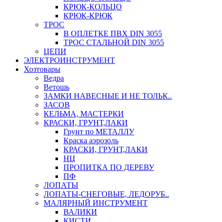
КРЮК-КОЛЬЦО
КРЮК-КРЮК
ТРОС
В ОПЛЕТКЕ ПВХ DIN 3055
ТРОС СТАЛЬНОЙ DIN 3055
ЦЕПИ
ЭЛЕКТРОИНСТРУМЕНТ
Хозтовары
Ведра
Ветошь
ЗАМКИ НАВЕСНЫЕ И НЕ ТОЛЬК..
ЗАСОВ
КЕЛЬМА, МАСТЕРКИ
КРАСКИ, ГРУНТ,ЛАКИ
Грунт по МЕТАЛЛУ
Краска аэрозоль
КРАСКИ, ГРУНТ,ЛАКИ
НЦ
ПРОПИТКА ПО ДЕРЕВУ
ПФ
ЛОПАТЫ
ЛОПАТЫ-СНЕГОВЫЕ, ЛЕДОРУБ..
МАЛЯРНЫЙ ИНСТРУМЕНТ
ВАЛИКИ
КИСТИ