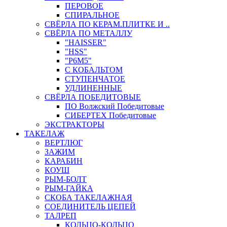
ПЕРОВОЕ
СПИРАЛЬНОЕ
СВЁРЛА ПО КЕРАМ.ПЛИТКЕ И ..
СВЁРЛА ПО МЕТАЛЛУ
"HAISSER"
"HSS"
"Р6М5"
С КОБАЛЬТОМ
СТУПЕНЧАТОЕ
УДЛИНЕННЫЕ
СВЁРЛА ПОБЕДИТОВЫЕ
ПО Волжский Победитовые
СИБЕРТЕХ Победитовые
ЭКСТРАКТОРЫ
ТАКЕЛАЖ
ВЕРТЛЮГ
ЗАЖИМ
КАРАБИН
КОУШ
РЫМ-БОЛТ
РЫМ-ГАЙКА
СКОБА ТАКЕЛАЖНАЯ
СОЕДИНИТЕЛЬ ЦЕПЕЙ
ТАЛРЕП
КОЛЬЦО-КОЛЬЦО