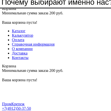
Почему выбирают именно нас
Меню
+7(4912)50-37-50
sbit@krep62.ru
Корзина
Минимальная сумма заказа 200 руб.
Ваша корзина пуста!
Каталог
Калькулятор
Оплата
Справочная информация
О компании
Доставка
Контакты
Корзина
Минимальная сумма заказа 200 руб.
Ваша корзина пуста!
ПромКрепеж
+7(4912)50-37-50