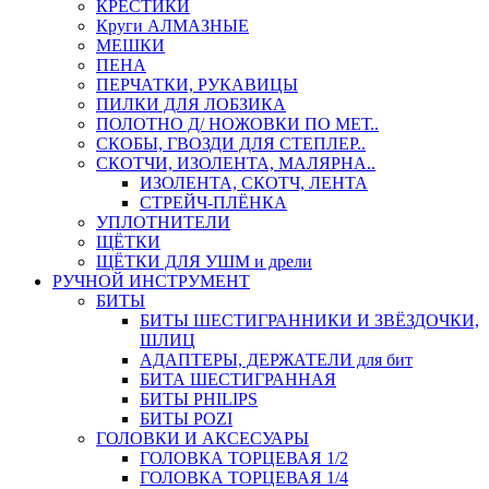
КРЕСТИКИ
Круги АЛМАЗНЫЕ
МЕШКИ
ПЕНА
ПЕРЧАТКИ, РУКАВИЦЫ
ПИЛКИ ДЛЯ ЛОБЗИКА
ПОЛОТНО Д/ НОЖОВКИ ПО МЕТ..
СКОБЫ, ГВОЗДИ ДЛЯ СТЕПЛЕР..
СКОТЧИ, ИЗОЛЕНТА, МАЛЯРНА..
ИЗОЛЕНТА, СКОТЧ, ЛЕНТА
СТРЕЙЧ-ПЛЁНКА
УПЛОТНИТЕЛИ
ЩЁТКИ
ЩЁТКИ ДЛЯ УШМ и дрели
РУЧНОЙ ИНСТРУМЕНТ
БИТЫ
БИТЫ ШЕСТИГРАННИКИ И ЗВЁЗДОЧКИ,
ШЛИЦ
АДАПТЕРЫ, ДЕРЖАТЕЛИ для бит
БИТА ШЕСТИГРАННАЯ
БИТЫ PHILIPS
БИТЫ POZI
ГОЛОВКИ И АКСЕСУАРЫ
ГОЛОВКА ТОРЦЕВАЯ 1/2
ГОЛОВКА ТОРЦЕВАЯ 1/4