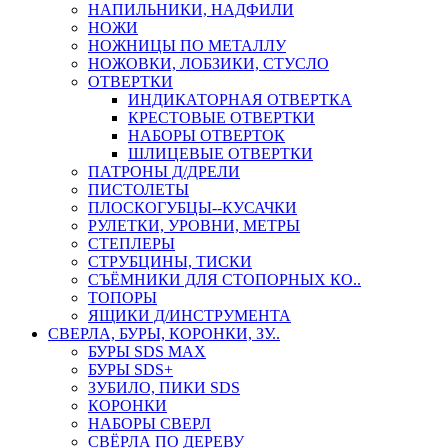
НАПИЛЬНИКИ, НАДФИЛИ
НОЖИ
НОЖНИЦЫ ПО МЕТАЛЛУ
НОЖОВКИ, ЛОБЗИКИ, СТУСЛО
ОТВЕРТКИ
ИНДИКАТОРНАЯ ОТВЕРТКА
КРЕСТОВЫЕ ОТВЕРТКИ
НАБОРЫ ОТВЕРТОК
ШЛИЦЕВЫЕ ОТВЕРТКИ
ПАТРОНЫ Д/ДРЕЛИ
ПИСТОЛЕТЫ
ПЛОСКОГУБЦЫ--КУСАЧКИ
РУЛЕТКИ, УРОВНИ, МЕТРЫ
СТЕПЛЕРЫ
СТРУБЦИНЫ, ТИСКИ
СЪЁМНИКИ ДЛЯ СТОПОРНЫХ КО..
ТОПОРЫ
ЯЩИКИ Д/ИНСТРУМЕНТА
СВЕРЛА, БУРЫ, КОРОНКИ, ЗУ..
БУРЫ SDS MAX
БУРЫ SDS+
ЗУБИЛО, ПИКИ SDS
КОРОНКИ
НАБОРЫ СВЕРЛ
СВЁРЛА ПО ДЕРЕВУ