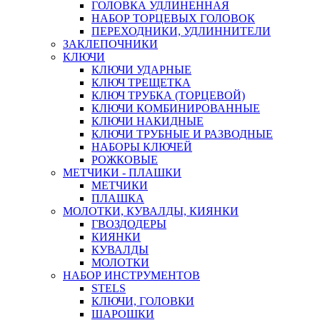
ГОЛОВКА УДЛИНЕННАЯ
НАБОР ТОРЦЕВЫХ ГОЛОВОК
ПЕРЕХОДНИКИ, УДЛИННИТЕЛИ
ЗАКЛЕПОЧНИКИ
КЛЮЧИ
КЛЮЧИ УДАРНЫЕ
КЛЮЧ ТРЕЩЕТКА
КЛЮЧ ТРУБКА (ТОРЦЕВОЙ)
КЛЮЧИ КОМБИНИРОВАННЫЕ
КЛЮЧИ НАКИДНЫЕ
КЛЮЧИ ТРУБНЫЕ И РАЗВОДНЫЕ
НАБОРЫ КЛЮЧЕЙ
РОЖКОВЫЕ
МЕТЧИКИ - ПЛАШКИ
МЕТЧИКИ
ПЛАШКА
МОЛОТКИ, КУВАЛДЫ, КИЯНКИ
ГВОЗДОДЕРЫ
КИЯНКИ
КУВАЛДЫ
МОЛОТКИ
НАБОР ИНСТРУМЕНТОВ
STELS
КЛЮЧИ, ГОЛОВКИ
ШАРОШКИ