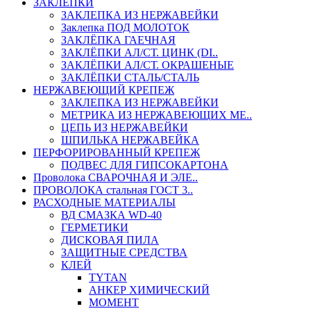
ЗАКЛЕПКИ
ЗАКЛЕПКА ИЗ НЕРЖАВЕЙКИ
Заклепка ПОД МОЛОТОК
ЗАКЛЁПКА ГАЕЧНАЯ
ЗАКЛЁПКИ АЛ/СТ. ЦИНК (DI..
ЗАКЛЁПКИ АЛ/СТ. ОКРАШЕНЫЕ
ЗАКЛЁПКИ СТАЛЬ/СТАЛЬ
НЕРЖАВЕЮЩИЙ КРЕПЕЖ
ЗАКЛЕПКА ИЗ НЕРЖАВЕЙКИ
МЕТРИКА ИЗ НЕРЖАВЕЮЩИХ МЕ..
ЦЕПЬ ИЗ НЕРЖАВЕЙКИ
ШПИЛЬКА НЕРЖАВЕЙКА
ПЕРФОРИРОВАННЫЙ КРЕПЕЖ
ПОДВЕС ДЛЯ ГИПСОКАРТОНА
Проволока СВАРОЧНАЯ И ЭЛЕ..
ПРОВОЛОКА стальная ГОСТ 3..
РАСХОДНЫЕ МАТЕРИАЛЫ
ВД СМАЗКА WD-40
ГЕРМЕТИКИ
ДИСКОВАЯ ПИЛА
ЗАЩИТНЫЕ СРЕДСТВА
КЛЕЙ
TYTAN
АНКЕР ХИМИЧЕСКИЙ
МОМЕНТ