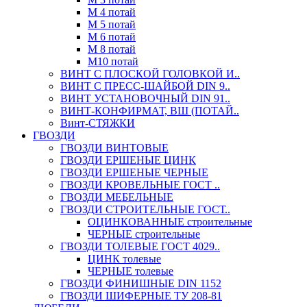
М 4 потай
М 5 потай
М 6 потай
М 8 потай
М10 потай
ВИНТ С ПЛОСКОЙ ГОЛОВКОЙ И..
ВИНТ С ПРЕСС-ШАЙБОЙ DIN 9..
ВИНТ УСТАНОВОЧНЫЙ DIN 91..
ВИНТ-КОНФИРМАТ, ВШ (ПОТАЙ..
Винт-СТЯЖКИ
ГВОЗДИ
ГВОЗДИ ВИНТОВЫЕ
ГВОЗДИ ЕРШЕНЫЕ ЦИНК
ГВОЗДИ ЕРШЕНЫЕ ЧЕРНЫЕ
ГВОЗДИ КРОВЕЛЬНЫЕ ГОСТ ..
ГВОЗДИ МЕБЕЛЬНЫЕ
ГВОЗДИ СТРОИТЕЛЬНЫЕ ГОСТ..
ОЦИНКОВАННЫЕ строительные
ЧЕРНЫЕ строительные
ГВОЗДИ ТОЛЕВЫЕ ГОСТ 4029..
ЦИНК толевые
ЧЕРНЫЕ толевые
ГВОЗДИ ФИНИШНЫЕ DIN 1152
ГВОЗДИ ШИФЕРНЫЕ ТУ 208-81