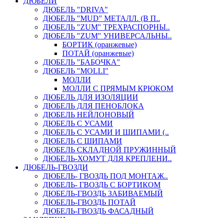
ДЮБЕЛИ
ДЮБЕЛЬ "DRIVA"
ДЮБЕЛЬ "MUD" МЕТАЛЛ. (В П..
ДЮБЕЛЬ "ZUM" ТРЕХРАСПОРНЫ..
ДЮБЕЛЬ "ZUM" УНИВЕРСАЛЬНЫ..
БОРТИК (оранжевые)
ПОТАЙ (оранжевые)
ДЮБЕЛЬ "БАБОЧКА"
ДЮБЕЛЬ "МOLLI"
МОЛЛИ
МОЛЛИ С ПРЯМЫМ КРЮКОМ
ДЮБЕЛЬ ДЛЯ ИЗОЛЯЦИИ
ДЮБЕЛЬ ДЛЯ ПЕНОБЛОКА
ДЮБЕЛЬ НЕЙЛОНОВЫЙ
ДЮБЕЛЬ С УСАМИ
ДЮБЕЛЬ С УСАМИ И ШИПАМИ (..
ДЮБЕЛЬ С ШИПАМИ
ДЮБЕЛЬ СКЛАДНОЙ ПРУЖИННЫЙ
ДЮБЕЛЬ-ХОМУТ ДЛЯ КРЕПЛЕНИ..
ДЮБЕЛЬ-ГВОЗДИ
ДЮБЕЛЬ- ГВОЗДЬ ПОД МОНТАЖ..
ДЮБЕЛЬ- ГВОЗДЬ С БОРТИКОМ
ДЮБЕЛЬ-ГВОЗДЬ ЗАБИВАЕМЫЙ
ДЮБЕЛЬ-ГВОЗДЬ ПОТАЙ
ДЮБЕЛЬ-ГВОЗДЬ ФАСАДНЫЙ