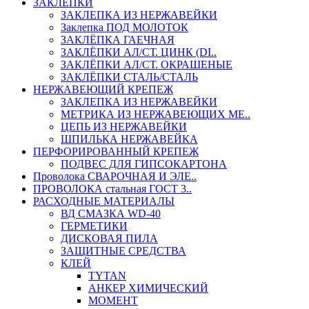
ЗАКЛЕПКИ
ЗАКЛЕПКА ИЗ НЕРЖАВЕЙКИ
Заклепка ПОД МОЛОТОК
ЗАКЛЁПКА ГАЕЧНАЯ
ЗАКЛЁПКИ АЛ/СТ. ЦИНК (DI..
ЗАКЛЁПКИ АЛ/СТ. ОКРАШЕНЫЕ
ЗАКЛЁПКИ СТАЛЬ/СТАЛЬ
НЕРЖАВЕЮЩИЙ КРЕПЕЖ
ЗАКЛЕПКА ИЗ НЕРЖАВЕЙКИ
МЕТРИКА ИЗ НЕРЖАВЕЮЩИХ МЕ..
ЦЕПЬ ИЗ НЕРЖАВЕЙКИ
ШПИЛЬКА НЕРЖАВЕЙКА
ПЕРФОРИРОВАННЫЙ КРЕПЕЖ
ПОДВЕС ДЛЯ ГИПСОКАРТОНА
Проволока СВАРОЧНАЯ И ЭЛЕ..
ПРОВОЛОКА стальная ГОСТ 3..
РАСХОДНЫЕ МАТЕРИАЛЫ
ВД СМАЗКА WD-40
ГЕРМЕТИКИ
ДИСКОВАЯ ПИЛА
ЗАЩИТНЫЕ СРЕДСТВА
КЛЕЙ
TYTAN
АНКЕР ХИМИЧЕСКИЙ
МОМЕНТ