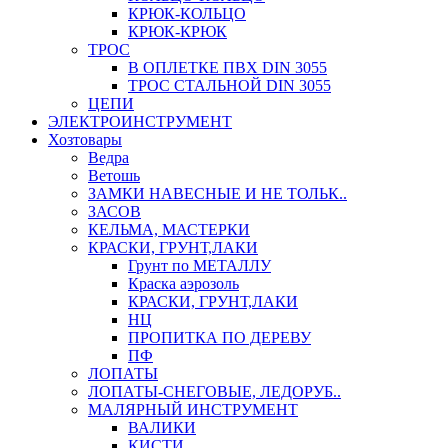
КРЮК-КОЛЬЦО
КРЮК-КРЮК
ТРОС
В ОПЛЕТКЕ ПВХ DIN 3055
ТРОС СТАЛЬНОЙ DIN 3055
ЦЕПИ
ЭЛЕКТРОИНСТРУМЕНТ
Хозтовары
Ведра
Ветошь
ЗАМКИ НАВЕСНЫЕ И НЕ ТОЛЬК..
ЗАСОВ
КЕЛЬМА, МАСТЕРКИ
КРАСКИ, ГРУНТ,ЛАКИ
Грунт по МЕТАЛЛУ
Краска аэрозоль
КРАСКИ, ГРУНТ,ЛАКИ
НЦ
ПРОПИТКА ПО ДЕРЕВУ
ПФ
ЛОПАТЫ
ЛОПАТЫ-СНЕГОВЫЕ, ЛЕДОРУБ..
МАЛЯРНЫЙ ИНСТРУМЕНТ
ВАЛИКИ
КИСТИ