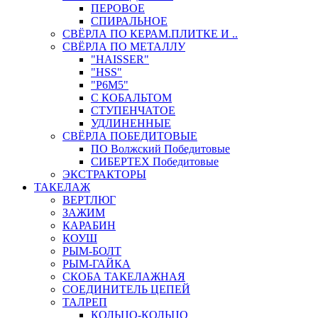
ПЕРОВОЕ
СПИРАЛЬНОЕ
СВЁРЛА ПО КЕРАМ.ПЛИТКЕ И ..
СВЁРЛА ПО МЕТАЛЛУ
"HAISSER"
"HSS"
"Р6М5"
С КОБАЛЬТОМ
СТУПЕНЧАТОЕ
УДЛИНЕННЫЕ
СВЁРЛА ПОБЕДИТОВЫЕ
ПО Волжский Победитовые
СИБЕРТЕХ Победитовые
ЭКСТРАКТОРЫ
ТАКЕЛАЖ
ВЕРТЛЮГ
ЗАЖИМ
КАРАБИН
КОУШ
РЫМ-БОЛТ
РЫМ-ГАЙКА
СКОБА ТАКЕЛАЖНАЯ
СОЕДИНИТЕЛЬ ЦЕПЕЙ
ТАЛРЕП
КОЛЬЦО-КОЛЬЦО