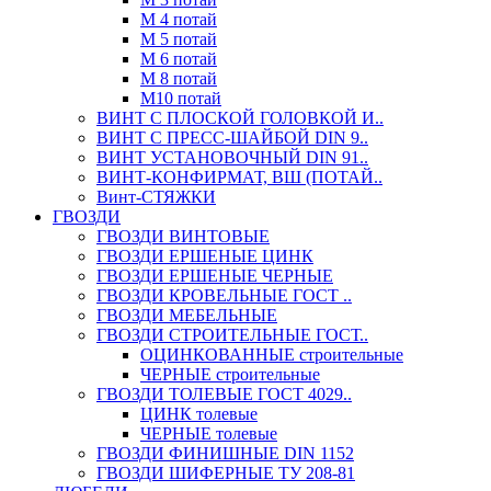
М 4 потай
М 5 потай
М 6 потай
М 8 потай
М10 потай
ВИНТ С ПЛОСКОЙ ГОЛОВКОЙ И..
ВИНТ С ПРЕСС-ШАЙБОЙ DIN 9..
ВИНТ УСТАНОВОЧНЫЙ DIN 91..
ВИНТ-КОНФИРМАТ, ВШ (ПОТАЙ..
Винт-СТЯЖКИ
ГВОЗДИ
ГВОЗДИ ВИНТОВЫЕ
ГВОЗДИ ЕРШЕНЫЕ ЦИНК
ГВОЗДИ ЕРШЕНЫЕ ЧЕРНЫЕ
ГВОЗДИ КРОВЕЛЬНЫЕ ГОСТ ..
ГВОЗДИ МЕБЕЛЬНЫЕ
ГВОЗДИ СТРОИТЕЛЬНЫЕ ГОСТ..
ОЦИНКОВАННЫЕ строительные
ЧЕРНЫЕ строительные
ГВОЗДИ ТОЛЕВЫЕ ГОСТ 4029..
ЦИНК толевые
ЧЕРНЫЕ толевые
ГВОЗДИ ФИНИШНЫЕ DIN 1152
ГВОЗДИ ШИФЕРНЫЕ ТУ 208-81