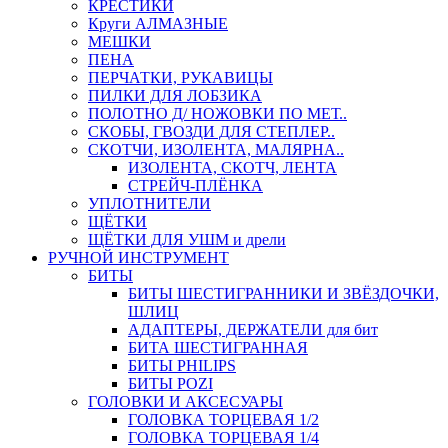
КРЕСТИКИ
Круги АЛМАЗНЫЕ
МЕШКИ
ПЕНА
ПЕРЧАТКИ, РУКАВИЦЫ
ПИЛКИ ДЛЯ ЛОБЗИКА
ПОЛОТНО Д/ НОЖОВКИ ПО МЕТ..
СКОБЫ, ГВОЗДИ ДЛЯ СТЕПЛЕР..
СКОТЧИ, ИЗОЛЕНТА, МАЛЯРНА..
ИЗОЛЕНТА, СКОТЧ, ЛЕНТА
СТРЕЙЧ-ПЛЁНКА
УПЛОТНИТЕЛИ
ЩЁТКИ
ЩЁТКИ ДЛЯ УШМ и дрели
РУЧНОЙ ИНСТРУМЕНТ
БИТЫ
БИТЫ ШЕСТИГРАННИКИ И ЗВЁЗДОЧКИ,
ШЛИЦ
АДАПТЕРЫ, ДЕРЖАТЕЛИ для бит
БИТА ШЕСТИГРАННАЯ
БИТЫ PHILIPS
БИТЫ POZI
ГОЛОВКИ И АКСЕСУАРЫ
ГОЛОВКА ТОРЦЕВАЯ 1/2
ГОЛОВКА ТОРЦЕВАЯ 1/4