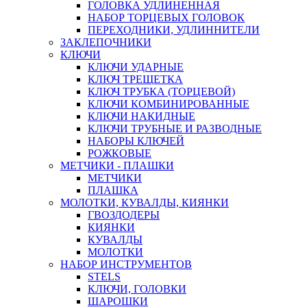
ГОЛОВКА УДЛИНЕННАЯ
НАБОР ТОРЦЕВЫХ ГОЛОВОК
ПЕРЕХОДНИКИ, УДЛИННИТЕЛИ
ЗАКЛЕПОЧНИКИ
КЛЮЧИ
КЛЮЧИ УДАРНЫЕ
КЛЮЧ ТРЕЩЕТКА
КЛЮЧ ТРУБКА (ТОРЦЕВОЙ)
КЛЮЧИ КОМБИНИРОВАННЫЕ
КЛЮЧИ НАКИДНЫЕ
КЛЮЧИ ТРУБНЫЕ И РАЗВОДНЫЕ
НАБОРЫ КЛЮЧЕЙ
РОЖКОВЫЕ
МЕТЧИКИ - ПЛАШКИ
МЕТЧИКИ
ПЛАШКА
МОЛОТКИ, КУВАЛДЫ, КИЯНКИ
ГВОЗДОДЕРЫ
КИЯНКИ
КУВАЛДЫ
МОЛОТКИ
НАБОР ИНСТРУМЕНТОВ
STELS
КЛЮЧИ, ГОЛОВКИ
ШАРОШКИ