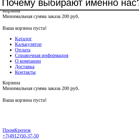
Почему выбирают именно нас
Меню
+7(4912)50-37-50
sbit@krep62.ru
Корзина
Минимальная сумма заказа 200 руб.
Ваша корзина пуста!
Каталог
Калькулятор
Оплата
Справочная информация
О компании
Доставка
Контакты
Корзина
Минимальная сумма заказа 200 руб.
Ваша корзина пуста!
ПромКрепеж
+7(4912)50-37-50