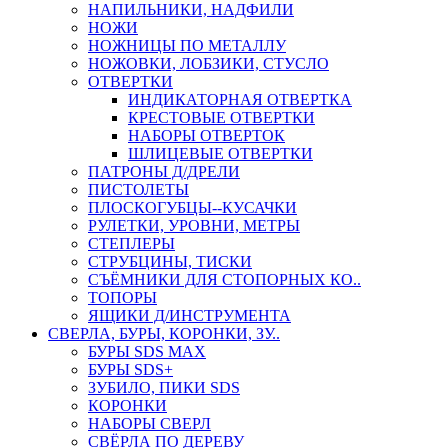
НАПИЛЬНИКИ, НАДФИЛИ
НОЖИ
НОЖНИЦЫ ПО МЕТАЛЛУ
НОЖОВКИ, ЛОБЗИКИ, СТУСЛО
ОТВЕРТКИ
ИНДИКАТОРНАЯ ОТВЕРТКА
КРЕСТОВЫЕ ОТВЕРТКИ
НАБОРЫ ОТВЕРТОК
ШЛИЦЕВЫЕ ОТВЕРТКИ
ПАТРОНЫ Д/ДРЕЛИ
ПИСТОЛЕТЫ
ПЛОСКОГУБЦЫ--КУСАЧКИ
РУЛЕТКИ, УРОВНИ, МЕТРЫ
СТЕПЛЕРЫ
СТРУБЦИНЫ, ТИСКИ
СЪЁМНИКИ ДЛЯ СТОПОРНЫХ КО..
ТОПОРЫ
ЯЩИКИ Д/ИНСТРУМЕНТА
СВЕРЛА, БУРЫ, КОРОНКИ, ЗУ..
БУРЫ SDS MAX
БУРЫ SDS+
ЗУБИЛО, ПИКИ SDS
КОРОНКИ
НАБОРЫ СВЕРЛ
СВЁРЛА ПО ДЕРЕВУ