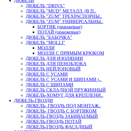
ДЮБЕЛИ
ДЮБЕЛЬ "DRIVA"
ДЮБЕЛЬ "MUD" МЕТАЛЛ. (В П..
ДЮБЕЛЬ "ZUM" ТРЕХРАСПОРНЫ..
ДЮБЕЛЬ "ZUM" УНИВЕРСАЛЬНЫ..
БОРТИК (оранжевые)
ПОТАЙ (оранжевые)
ДЮБЕЛЬ "БАБОЧКА"
ДЮБЕЛЬ "МOLLI"
МОЛЛИ
МОЛЛИ С ПРЯМЫМ КРЮКОМ
ДЮБЕЛЬ ДЛЯ ИЗОЛЯЦИИ
ДЮБЕЛЬ ДЛЯ ПЕНОБЛОКА
ДЮБЕЛЬ НЕЙЛОНОВЫЙ
ДЮБЕЛЬ С УСАМИ
ДЮБЕЛЬ С УСАМИ И ШИПАМИ (..
ДЮБЕЛЬ С ШИПАМИ
ДЮБЕЛЬ СКЛАДНОЙ ПРУЖИННЫЙ
ДЮБЕЛЬ-ХОМУТ ДЛЯ КРЕПЛЕНИ..
ДЮБЕЛЬ-ГВОЗДИ
ДЮБЕЛЬ- ГВОЗДЬ ПОД МОНТАЖ..
ДЮБЕЛЬ- ГВОЗДЬ С БОРТИКОМ
ДЮБЕЛЬ-ГВОЗДЬ ЗАБИВАЕМЫЙ
ДЮБЕЛЬ-ГВОЗДЬ ПОТАЙ
ДЮБЕЛЬ-ГВОЗДЬ ФАСАДНЫЙ