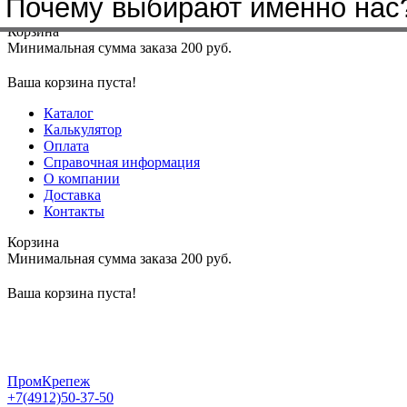
Почему выбирают именно нас
Меню
+7(4912)50-37-50
sbit@krep62.ru
Корзина
Минимальная сумма заказа 200 руб.
Ваша корзина пуста!
Каталог
Калькулятор
Оплата
Справочная информация
О компании
Доставка
Контакты
Корзина
Минимальная сумма заказа 200 руб.
Ваша корзина пуста!
ПромКрепеж
+7(4912)50-37-50