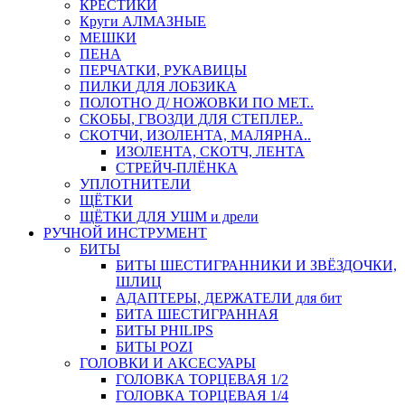
КРЕСТИКИ
Круги АЛМАЗНЫЕ
МЕШКИ
ПЕНА
ПЕРЧАТКИ, РУКАВИЦЫ
ПИЛКИ ДЛЯ ЛОБЗИКА
ПОЛОТНО Д/ НОЖОВКИ ПО МЕТ..
СКОБЫ, ГВОЗДИ ДЛЯ СТЕПЛЕР..
СКОТЧИ, ИЗОЛЕНТА, МАЛЯРНА..
ИЗОЛЕНТА, СКОТЧ, ЛЕНТА
СТРЕЙЧ-ПЛЁНКА
УПЛОТНИТЕЛИ
ЩЁТКИ
ЩЁТКИ ДЛЯ УШМ и дрели
РУЧНОЙ ИНСТРУМЕНТ
БИТЫ
БИТЫ ШЕСТИГРАННИКИ И ЗВЁЗДОЧКИ,
ШЛИЦ
АДАПТЕРЫ, ДЕРЖАТЕЛИ для бит
БИТА ШЕСТИГРАННАЯ
БИТЫ PHILIPS
БИТЫ POZI
ГОЛОВКИ И АКСЕСУАРЫ
ГОЛОВКА ТОРЦЕВАЯ 1/2
ГОЛОВКА ТОРЦЕВАЯ 1/4