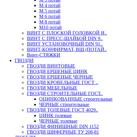
М 4 потай
М 5 потай
М 6 потай
М 8 потай
М10 потай
ВИНТ С ПЛОСКОЙ ГОЛОВКОЙ И..
ВИНТ С ПРЕСС-ШАЙБОЙ DIN 9..
ВИНТ УСТАНОВОЧНЫЙ DIN 91..
ВИНТ-КОНФИРМАТ, ВШ (ПОТАЙ..
Винт-СТЯЖКИ
ГВОЗДИ
ГВОЗДИ ВИНТОВЫЕ
ГВОЗДИ ЕРШЕНЫЕ ЦИНК
ГВОЗДИ ЕРШЕНЫЕ ЧЕРНЫЕ
ГВОЗДИ КРОВЕЛЬНЫЕ ГОСТ ..
ГВОЗДИ МЕБЕЛЬНЫЕ
ГВОЗДИ СТРОИТЕЛЬНЫЕ ГОСТ..
ОЦИНКОВАННЫЕ строительные
ЧЕРНЫЕ строительные
ГВОЗДИ ТОЛЕВЫЕ ГОСТ 4029..
ЦИНК толевые
ЧЕРНЫЕ толевые
ГВОЗДИ ФИНИШНЫЕ DIN 1152
ГВОЗДИ ШИФЕРНЫЕ ТУ 208-81