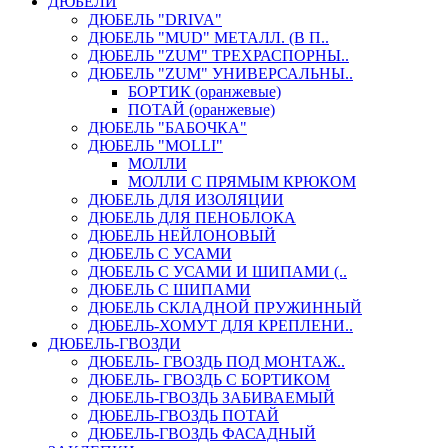
ДЮБЕЛИ
ДЮБЕЛЬ "DRIVA"
ДЮБЕЛЬ "MUD" МЕТАЛЛ. (В П..
ДЮБЕЛЬ "ZUM" ТРЕХРАСПОРНЫ..
ДЮБЕЛЬ "ZUM" УНИВЕРСАЛЬНЫ..
БОРТИК (оранжевые)
ПОТАЙ (оранжевые)
ДЮБЕЛЬ "БАБОЧКА"
ДЮБЕЛЬ "МOLLI"
МОЛЛИ
МОЛЛИ С ПРЯМЫМ КРЮКОМ
ДЮБЕЛЬ ДЛЯ ИЗОЛЯЦИИ
ДЮБЕЛЬ ДЛЯ ПЕНОБЛОКА
ДЮБЕЛЬ НЕЙЛОНОВЫЙ
ДЮБЕЛЬ С УСАМИ
ДЮБЕЛЬ С УСАМИ И ШИПАМИ (..
ДЮБЕЛЬ С ШИПАМИ
ДЮБЕЛЬ СКЛАДНОЙ ПРУЖИННЫЙ
ДЮБЕЛЬ-ХОМУТ ДЛЯ КРЕПЛЕНИ..
ДЮБЕЛЬ-ГВОЗДИ
ДЮБЕЛЬ- ГВОЗДЬ ПОД МОНТАЖ..
ДЮБЕЛЬ- ГВОЗДЬ С БОРТИКОМ
ДЮБЕЛЬ-ГВОЗДЬ ЗАБИВАЕМЫЙ
ДЮБЕЛЬ-ГВОЗДЬ ПОТАЙ
ДЮБЕЛЬ-ГВОЗДЬ ФАСАДНЫЙ