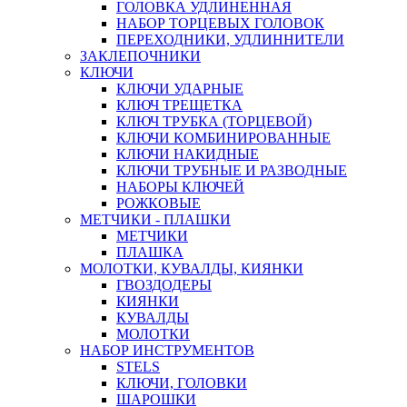
ГОЛОВКА УДЛИНЕННАЯ
НАБОР ТОРЦЕВЫХ ГОЛОВОК
ПЕРЕХОДНИКИ, УДЛИННИТЕЛИ
ЗАКЛЕПОЧНИКИ
КЛЮЧИ
КЛЮЧИ УДАРНЫЕ
КЛЮЧ ТРЕЩЕТКА
КЛЮЧ ТРУБКА (ТОРЦЕВОЙ)
КЛЮЧИ КОМБИНИРОВАННЫЕ
КЛЮЧИ НАКИДНЫЕ
КЛЮЧИ ТРУБНЫЕ И РАЗВОДНЫЕ
НАБОРЫ КЛЮЧЕЙ
РОЖКОВЫЕ
МЕТЧИКИ - ПЛАШКИ
МЕТЧИКИ
ПЛАШКА
МОЛОТКИ, КУВАЛДЫ, КИЯНКИ
ГВОЗДОДЕРЫ
КИЯНКИ
КУВАЛДЫ
МОЛОТКИ
НАБОР ИНСТРУМЕНТОВ
STELS
КЛЮЧИ, ГОЛОВКИ
ШАРОШКИ