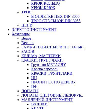
КРЮК-КОЛЬЦО
КРЮК-КРЮК
ТРОС
В ОПЛЕТКЕ ПВХ DIN 3055
ТРОС СТАЛЬНОЙ DIN 3055
ЦЕПИ
ЭЛЕКТРОИНСТРУМЕНТ
Хозтовары
Ведра
Ветошь
ЗАМКИ НАВЕСНЫЕ И НЕ ТОЛЬК..
ЗАСОВ
КЕЛЬМА, МАСТЕРКИ
КРАСКИ, ГРУНТ,ЛАКИ
Грунт по МЕТАЛЛУ
Краска аэрозоль
КРАСКИ, ГРУНТ,ЛАКИ
НЦ
ПРОПИТКА ПО ДЕРЕВУ
ПФ
ЛОПАТЫ
ЛОПАТЫ-СНЕГОВЫЕ, ЛЕДОРУБ..
МАЛЯРНЫЙ ИНСТРУМЕНТ
ВАЛИКИ
КИСТИ