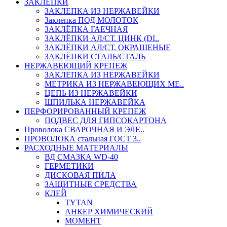
ЗАКЛЕПКИ
ЗАКЛЕПКА ИЗ НЕРЖАВЕЙКИ
Заклепка ПОД МОЛОТОК
ЗАКЛЁПКА ГАЕЧНАЯ
ЗАКЛЁПКИ АЛ/СТ. ЦИНК (DI..
ЗАКЛЁПКИ АЛ/СТ. ОКРАШЕНЫЕ
ЗАКЛЁПКИ СТАЛЬ/СТАЛЬ
НЕРЖАВЕЮЩИЙ КРЕПЕЖ
ЗАКЛЕПКА ИЗ НЕРЖАВЕЙКИ
МЕТРИКА ИЗ НЕРЖАВЕЮЩИХ МЕ..
ЦЕПЬ ИЗ НЕРЖАВЕЙКИ
ШПИЛЬКА НЕРЖАВЕЙКА
ПЕРФОРИРОВАННЫЙ КРЕПЕЖ
ПОДВЕС ДЛЯ ГИПСОКАРТОНА
Проволока СВАРОЧНАЯ И ЭЛЕ..
ПРОВОЛОКА стальная ГОСТ 3..
РАСХОДНЫЕ МАТЕРИАЛЫ
ВД СМАЗКА WD-40
ГЕРМЕТИКИ
ДИСКОВАЯ ПИЛА
ЗАЩИТНЫЕ СРЕДСТВА
КЛЕЙ
TYTAN
АНКЕР ХИМИЧЕСКИЙ
МОМЕНТ