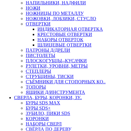
НАПИЛЬНИКИ, НАДФИЛИ
НОЖИ
НОЖНИЦЫ ПО МЕТАЛЛУ
НОЖОВКИ, ЛОБЗИКИ, СТУСЛО
ОТВЕРТКИ
ИНДИКАТОРНАЯ ОТВЕРТКА
КРЕСТОВЫЕ ОТВЕРТКИ
НАБОРЫ ОТВЕРТОК
ШЛИЦЕВЫЕ ОТВЕРТКИ
ПАТРОНЫ Д/ДРЕЛИ
ПИСТОЛЕТЫ
ПЛОСКОГУБЦЫ--КУСАЧКИ
РУЛЕТКИ, УРОВНИ, МЕТРЫ
СТЕПЛЕРЫ
СТРУБЦИНЫ, ТИСКИ
СЪЁМНИКИ ДЛЯ СТОПОРНЫХ КО..
ТОПОРЫ
ЯЩИКИ Д/ИНСТРУМЕНТА
СВЕРЛА, БУРЫ, КОРОНКИ, ЗУ..
БУРЫ SDS MAX
БУРЫ SDS+
ЗУБИЛО, ПИКИ SDS
КОРОНКИ
НАБОРЫ СВЕРЛ
СВЁРЛА ПО ДЕРЕВУ