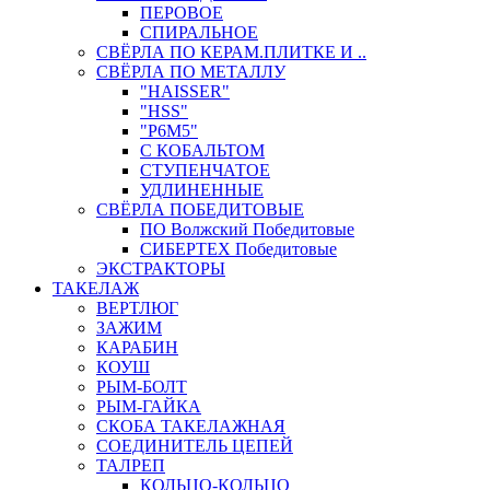
ПЕРОВОЕ
СПИРАЛЬНОЕ
СВЁРЛА ПО КЕРАМ.ПЛИТКЕ И ..
СВЁРЛА ПО МЕТАЛЛУ
"HAISSER"
"HSS"
"Р6М5"
С КОБАЛЬТОМ
СТУПЕНЧАТОЕ
УДЛИНЕННЫЕ
СВЁРЛА ПОБЕДИТОВЫЕ
ПО Волжский Победитовые
СИБЕРТЕХ Победитовые
ЭКСТРАКТОРЫ
ТАКЕЛАЖ
ВЕРТЛЮГ
ЗАЖИМ
КАРАБИН
КОУШ
РЫМ-БОЛТ
РЫМ-ГАЙКА
СКОБА ТАКЕЛАЖНАЯ
СОЕДИНИТЕЛЬ ЦЕПЕЙ
ТАЛРЕП
КОЛЬЦО-КОЛЬЦО