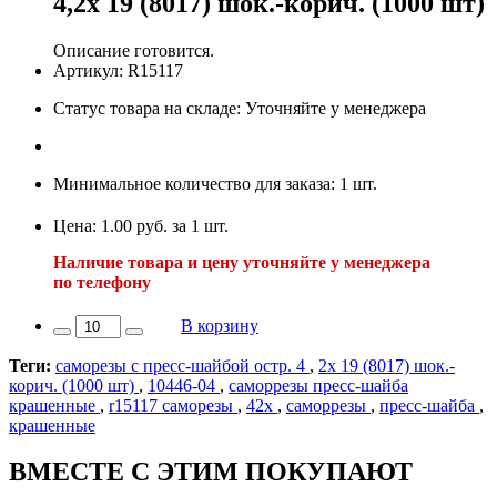
4,2х 19 (8017) шок.-корич. (1000 шт)
Описание готовится.
Артикул: R15117
Статус товара на складе: Уточняйте у менеджера
Минимальное количество для заказа: 1 шт.
Цена: 1.00 руб. за 1 шт.
Наличие товара и цену уточняйте у менеджера
по телефону
В корзину
Теги:
саморезы с пресс-шайбой остр. 4
,
2х 19 (8017) шок.-
корич. (1000 шт)
,
10446-04
,
саморрезы пресс-шайба
крашенные
,
r15117 саморезы
,
42х
,
саморрезы
,
пресс-шайба
,
крашенные
ВМЕСТЕ С ЭТИМ ПОКУПАЮТ