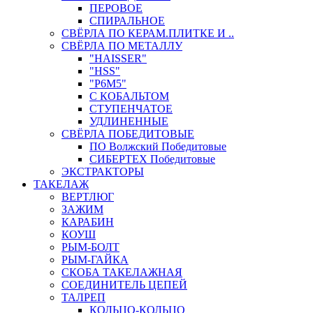
ПЕРОВОЕ
СПИРАЛЬНОЕ
СВЁРЛА ПО КЕРАМ.ПЛИТКЕ И ..
СВЁРЛА ПО МЕТАЛЛУ
"HAISSER"
"HSS"
"Р6М5"
С КОБАЛЬТОМ
СТУПЕНЧАТОЕ
УДЛИНЕННЫЕ
СВЁРЛА ПОБЕДИТОВЫЕ
ПО Волжский Победитовые
СИБЕРТЕХ Победитовые
ЭКСТРАКТОРЫ
ТАКЕЛАЖ
ВЕРТЛЮГ
ЗАЖИМ
КАРАБИН
КОУШ
РЫМ-БОЛТ
РЫМ-ГАЙКА
СКОБА ТАКЕЛАЖНАЯ
СОЕДИНИТЕЛЬ ЦЕПЕЙ
ТАЛРЕП
КОЛЬЦО-КОЛЬЦО