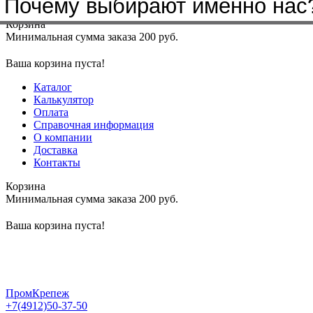
Почему выбирают именно нас
Меню
+7(4912)50-37-50
sbit@krep62.ru
Корзина
Минимальная сумма заказа 200 руб.
Ваша корзина пуста!
Каталог
Калькулятор
Оплата
Справочная информация
О компании
Доставка
Контакты
Корзина
Минимальная сумма заказа 200 руб.
Ваша корзина пуста!
ПромКрепеж
+7(4912)50-37-50