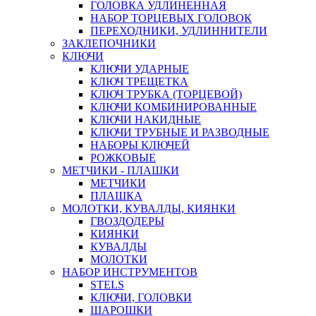
ГОЛОВКА УДЛИНЕННАЯ
НАБОР ТОРЦЕВЫХ ГОЛОВОК
ПЕРЕХОДНИКИ, УДЛИННИТЕЛИ
ЗАКЛЕПОЧНИКИ
КЛЮЧИ
КЛЮЧИ УДАРНЫЕ
КЛЮЧ ТРЕЩЕТКА
КЛЮЧ ТРУБКА (ТОРЦЕВОЙ)
КЛЮЧИ КОМБИНИРОВАННЫЕ
КЛЮЧИ НАКИДНЫЕ
КЛЮЧИ ТРУБНЫЕ И РАЗВОДНЫЕ
НАБОРЫ КЛЮЧЕЙ
РОЖКОВЫЕ
МЕТЧИКИ - ПЛАШКИ
МЕТЧИКИ
ПЛАШКА
МОЛОТКИ, КУВАЛДЫ, КИЯНКИ
ГВОЗДОДЕРЫ
КИЯНКИ
КУВАЛДЫ
МОЛОТКИ
НАБОР ИНСТРУМЕНТОВ
STELS
КЛЮЧИ, ГОЛОВКИ
ШАРОШКИ