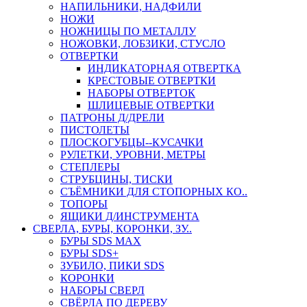
НАПИЛЬНИКИ, НАДФИЛИ
НОЖИ
НОЖНИЦЫ ПО МЕТАЛЛУ
НОЖОВКИ, ЛОБЗИКИ, СТУСЛО
ОТВЕРТКИ
ИНДИКАТОРНАЯ ОТВЕРТКА
КРЕСТОВЫЕ ОТВЕРТКИ
НАБОРЫ ОТВЕРТОК
ШЛИЦЕВЫЕ ОТВЕРТКИ
ПАТРОНЫ Д/ДРЕЛИ
ПИСТОЛЕТЫ
ПЛОСКОГУБЦЫ--КУСАЧКИ
РУЛЕТКИ, УРОВНИ, МЕТРЫ
СТЕПЛЕРЫ
СТРУБЦИНЫ, ТИСКИ
СЪЁМНИКИ ДЛЯ СТОПОРНЫХ КО..
ТОПОРЫ
ЯЩИКИ Д/ИНСТРУМЕНТА
СВЕРЛА, БУРЫ, КОРОНКИ, ЗУ..
БУРЫ SDS MAX
БУРЫ SDS+
ЗУБИЛО, ПИКИ SDS
КОРОНКИ
НАБОРЫ СВЕРЛ
СВЁРЛА ПО ДЕРЕВУ