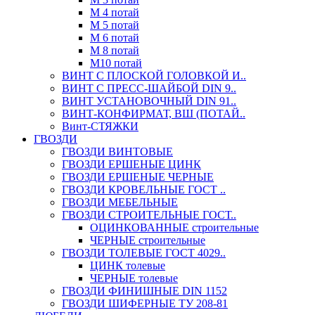
М 4 потай
М 5 потай
М 6 потай
М 8 потай
М10 потай
ВИНТ С ПЛОСКОЙ ГОЛОВКОЙ И..
ВИНТ С ПРЕСС-ШАЙБОЙ DIN 9..
ВИНТ УСТАНОВОЧНЫЙ DIN 91..
ВИНТ-КОНФИРМАТ, ВШ (ПОТАЙ..
Винт-СТЯЖКИ
ГВОЗДИ
ГВОЗДИ ВИНТОВЫЕ
ГВОЗДИ ЕРШЕНЫЕ ЦИНК
ГВОЗДИ ЕРШЕНЫЕ ЧЕРНЫЕ
ГВОЗДИ КРОВЕЛЬНЫЕ ГОСТ ..
ГВОЗДИ МЕБЕЛЬНЫЕ
ГВОЗДИ СТРОИТЕЛЬНЫЕ ГОСТ..
ОЦИНКОВАННЫЕ строительные
ЧЕРНЫЕ строительные
ГВОЗДИ ТОЛЕВЫЕ ГОСТ 4029..
ЦИНК толевые
ЧЕРНЫЕ толевые
ГВОЗДИ ФИНИШНЫЕ DIN 1152
ГВОЗДИ ШИФЕРНЫЕ ТУ 208-81