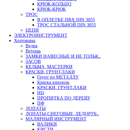
КРЮК-КОЛЬЦО
КРЮК-КРЮК
ТРОС
В ОПЛЕТКЕ ПВХ DIN 3055
ТРОС СТАЛЬНОЙ DIN 3055
ЦЕПИ
ЭЛЕКТРОИНСТРУМЕНТ
Хозтовары
Ведра
Ветошь
ЗАМКИ НАВЕСНЫЕ И НЕ ТОЛЬК..
ЗАСОВ
КЕЛЬМА, МАСТЕРКИ
КРАСКИ, ГРУНТ,ЛАКИ
Грунт по МЕТАЛЛУ
Краска аэрозоль
КРАСКИ, ГРУНТ,ЛАКИ
НЦ
ПРОПИТКА ПО ДЕРЕВУ
ПФ
ЛОПАТЫ
ЛОПАТЫ-СНЕГОВЫЕ, ЛЕДОРУБ..
МАЛЯРНЫЙ ИНСТРУМЕНТ
ВАЛИКИ
КИСТИ