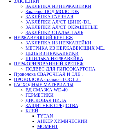
ЗАКЛЕПКИ
ЗАКЛЕПКА ИЗ НЕРЖАВЕЙКИ
Заклепка ПОД МОЛОТОК
ЗАКЛЁПКА ГАЕЧНАЯ
ЗАКЛЁПКИ АЛ/СТ. ЦИНК (DI..
ЗАКЛЁПКИ АЛ/СТ. ОКРАШЕНЫЕ
ЗАКЛЁПКИ СТАЛЬ/СТАЛЬ
НЕРЖАВЕЮЩИЙ КРЕПЕЖ
ЗАКЛЕПКА ИЗ НЕРЖАВЕЙКИ
МЕТРИКА ИЗ НЕРЖАВЕЮЩИХ МЕ..
ЦЕПЬ ИЗ НЕРЖАВЕЙКИ
ШПИЛЬКА НЕРЖАВЕЙКА
ПЕРФОРИРОВАННЫЙ КРЕПЕЖ
ПОДВЕС ДЛЯ ГИПСОКАРТОНА
Проволока СВАРОЧНАЯ И ЭЛЕ..
ПРОВОЛОКА стальная ГОСТ 3..
РАСХОДНЫЕ МАТЕРИАЛЫ
ВД СМАЗКА WD-40
ГЕРМЕТИКИ
ДИСКОВАЯ ПИЛА
ЗАЩИТНЫЕ СРЕДСТВА
КЛЕЙ
TYTAN
АНКЕР ХИМИЧЕСКИЙ
МОМЕНТ