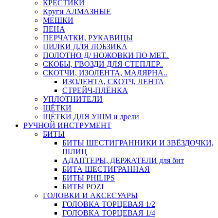
КРЕСТИКИ
Круги АЛМАЗНЫЕ
МЕШКИ
ПЕНА
ПЕРЧАТКИ, РУКАВИЦЫ
ПИЛКИ ДЛЯ ЛОБЗИКА
ПОЛОТНО Д/ НОЖОВКИ ПО МЕТ..
СКОБЫ, ГВОЗДИ ДЛЯ СТЕПЛЕР..
СКОТЧИ, ИЗОЛЕНТА, МАЛЯРНА..
ИЗОЛЕНТА, СКОТЧ, ЛЕНТА
СТРЕЙЧ-ПЛЁНКА
УПЛОТНИТЕЛИ
ЩЁТКИ
ЩЁТКИ ДЛЯ УШМ и дрели
РУЧНОЙ ИНСТРУМЕНТ
БИТЫ
БИТЫ ШЕСТИГРАННИКИ И ЗВЁЗДОЧКИ,
ШЛИЦ
АДАПТЕРЫ, ДЕРЖАТЕЛИ для бит
БИТА ШЕСТИГРАННАЯ
БИТЫ PHILIPS
БИТЫ POZI
ГОЛОВКИ И АКСЕСУАРЫ
ГОЛОВКА ТОРЦЕВАЯ 1/2
ГОЛОВКА ТОРЦЕВАЯ 1/4