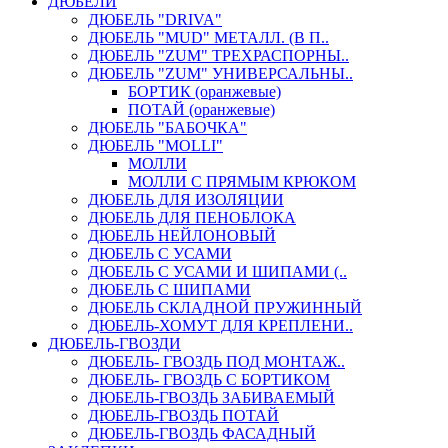
ДЮБЕЛИ
ДЮБЕЛЬ "DRIVA"
ДЮБЕЛЬ "MUD" МЕТАЛЛ. (В П..
ДЮБЕЛЬ "ZUM" ТРЕХРАСПОРНЫ..
ДЮБЕЛЬ "ZUM" УНИВЕРСАЛЬНЫ..
БОРТИК (оранжевые)
ПОТАЙ (оранжевые)
ДЮБЕЛЬ "БАБОЧКА"
ДЮБЕЛЬ "МOLLI"
МОЛЛИ
МОЛЛИ С ПРЯМЫМ КРЮКОМ
ДЮБЕЛЬ ДЛЯ ИЗОЛЯЦИИ
ДЮБЕЛЬ ДЛЯ ПЕНОБЛОКА
ДЮБЕЛЬ НЕЙЛОНОВЫЙ
ДЮБЕЛЬ С УСАМИ
ДЮБЕЛЬ С УСАМИ И ШИПАМИ (..
ДЮБЕЛЬ С ШИПАМИ
ДЮБЕЛЬ СКЛАДНОЙ ПРУЖИННЫЙ
ДЮБЕЛЬ-ХОМУТ ДЛЯ КРЕПЛЕНИ..
ДЮБЕЛЬ-ГВОЗДИ
ДЮБЕЛЬ- ГВОЗДЬ ПОД МОНТАЖ..
ДЮБЕЛЬ- ГВОЗДЬ С БОРТИКОМ
ДЮБЕЛЬ-ГВОЗДЬ ЗАБИВАЕМЫЙ
ДЮБЕЛЬ-ГВОЗДЬ ПОТАЙ
ДЮБЕЛЬ-ГВОЗДЬ ФАСАДНЫЙ