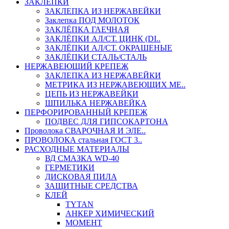
ЗАКЛЕПКИ
ЗАКЛЕПКА ИЗ НЕРЖАВЕЙКИ
Заклепка ПОД МОЛОТОК
ЗАКЛЁПКА ГАЕЧНАЯ
ЗАКЛЁПКИ АЛ/СТ. ЦИНК (DI..
ЗАКЛЁПКИ АЛ/СТ. ОКРАШЕНЫЕ
ЗАКЛЁПКИ СТАЛЬ/СТАЛЬ
НЕРЖАВЕЮЩИЙ КРЕПЕЖ
ЗАКЛЕПКА ИЗ НЕРЖАВЕЙКИ
МЕТРИКА ИЗ НЕРЖАВЕЮЩИХ МЕ..
ЦЕПЬ ИЗ НЕРЖАВЕЙКИ
ШПИЛЬКА НЕРЖАВЕЙКА
ПЕРФОРИРОВАННЫЙ КРЕПЕЖ
ПОДВЕС ДЛЯ ГИПСОКАРТОНА
Проволока СВАРОЧНАЯ И ЭЛЕ..
ПРОВОЛОКА стальная ГОСТ 3..
РАСХОДНЫЕ МАТЕРИАЛЫ
ВД СМАЗКА WD-40
ГЕРМЕТИКИ
ДИСКОВАЯ ПИЛА
ЗАЩИТНЫЕ СРЕДСТВА
КЛЕЙ
TYTAN
АНКЕР ХИМИЧЕСКИЙ
МОМЕНТ