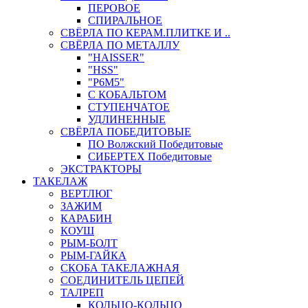
ПЕРОВОЕ
СПИРАЛЬНОЕ
СВЁРЛА ПО КЕРАМ.ПЛИТКЕ И ..
СВЁРЛА ПО МЕТАЛЛУ
"HAISSER"
"HSS"
"Р6М5"
С КОБАЛЬТОМ
СТУПЕНЧАТОЕ
УДЛИНЕННЫЕ
СВЁРЛА ПОБЕДИТОВЫЕ
ПО Волжский Победитовые
СИБЕРТЕХ Победитовые
ЭКСТРАКТОРЫ
ТАКЕЛАЖ
ВЕРТЛЮГ
ЗАЖИМ
КАРАБИН
КОУШ
РЫМ-БОЛТ
РЫМ-ГАЙКА
СКОБА ТАКЕЛАЖНАЯ
СОЕДИНИТЕЛЬ ЦЕПЕЙ
ТАЛРЕП
КОЛЬЦО-КОЛЬЦО