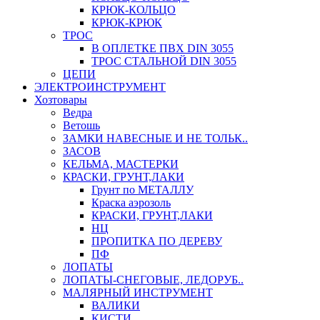
КРЮК-КОЛЬЦО
КРЮК-КРЮК
ТРОС
В ОПЛЕТКЕ ПВХ DIN 3055
ТРОС СТАЛЬНОЙ DIN 3055
ЦЕПИ
ЭЛЕКТРОИНСТРУМЕНТ
Хозтовары
Ведра
Ветошь
ЗАМКИ НАВЕСНЫЕ И НЕ ТОЛЬК..
ЗАСОВ
КЕЛЬМА, МАСТЕРКИ
КРАСКИ, ГРУНТ,ЛАКИ
Грунт по МЕТАЛЛУ
Краска аэрозоль
КРАСКИ, ГРУНТ,ЛАКИ
НЦ
ПРОПИТКА ПО ДЕРЕВУ
ПФ
ЛОПАТЫ
ЛОПАТЫ-СНЕГОВЫЕ, ЛЕДОРУБ..
МАЛЯРНЫЙ ИНСТРУМЕНТ
ВАЛИКИ
КИСТИ