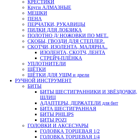
КРЕСТИКИ
Круги АЛМАЗНЫЕ
МЕШКИ
ПЕНА
ПЕРЧАТКИ, РУКАВИЦЫ
ПИЛКИ ДЛЯ ЛОБЗИКА
ПОЛОТНО Д/ НОЖОВКИ ПО МЕТ..
СКОБЫ, ГВОЗДИ ДЛЯ СТЕПЛЕР..
СКОТЧИ, ИЗОЛЕНТА, МАЛЯРНА..
ИЗОЛЕНТА, СКОТЧ, ЛЕНТА
СТРЕЙЧ-ПЛЁНКА
УПЛОТНИТЕЛИ
ЩЁТКИ
ЩЁТКИ ДЛЯ УШМ и дрели
РУЧНОЙ ИНСТРУМЕНТ
БИТЫ
БИТЫ ШЕСТИГРАННИКИ И ЗВЁЗДОЧКИ,
ШЛИЦ
АДАПТЕРЫ, ДЕРЖАТЕЛИ для бит
БИТА ШЕСТИГРАННАЯ
БИТЫ PHILIPS
БИТЫ POZI
ГОЛОВКИ И АКСЕСУАРЫ
ГОЛОВКА ТОРЦЕВАЯ 1/2
ГОЛОВКА ТОРЦЕВАЯ 1/4