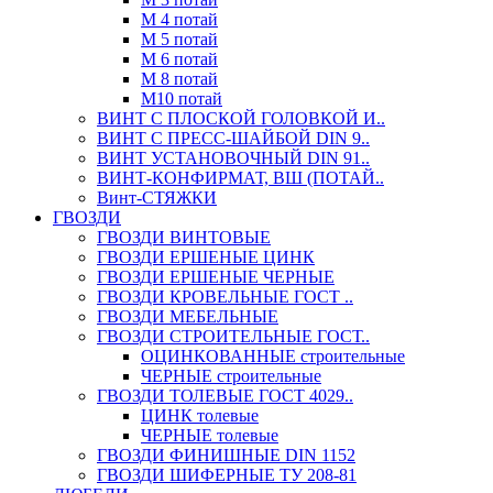
М 4 потай
М 5 потай
М 6 потай
М 8 потай
М10 потай
ВИНТ С ПЛОСКОЙ ГОЛОВКОЙ И..
ВИНТ С ПРЕСС-ШАЙБОЙ DIN 9..
ВИНТ УСТАНОВОЧНЫЙ DIN 91..
ВИНТ-КОНФИРМАТ, ВШ (ПОТАЙ..
Винт-СТЯЖКИ
ГВОЗДИ
ГВОЗДИ ВИНТОВЫЕ
ГВОЗДИ ЕРШЕНЫЕ ЦИНК
ГВОЗДИ ЕРШЕНЫЕ ЧЕРНЫЕ
ГВОЗДИ КРОВЕЛЬНЫЕ ГОСТ ..
ГВОЗДИ МЕБЕЛЬНЫЕ
ГВОЗДИ СТРОИТЕЛЬНЫЕ ГОСТ..
ОЦИНКОВАННЫЕ строительные
ЧЕРНЫЕ строительные
ГВОЗДИ ТОЛЕВЫЕ ГОСТ 4029..
ЦИНК толевые
ЧЕРНЫЕ толевые
ГВОЗДИ ФИНИШНЫЕ DIN 1152
ГВОЗДИ ШИФЕРНЫЕ ТУ 208-81