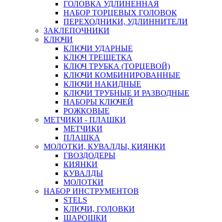
ГОЛОВКА УДЛИНЕННАЯ
НАБОР ТОРЦЕВЫХ ГОЛОВОК
ПЕРЕХОДНИКИ, УДЛИННИТЕЛИ
ЗАКЛЕПОЧНИКИ
КЛЮЧИ
КЛЮЧИ УДАРНЫЕ
КЛЮЧ ТРЕЩЕТКА
КЛЮЧ ТРУБКА (ТОРЦЕВОЙ)
КЛЮЧИ КОМБИНИРОВАННЫЕ
КЛЮЧИ НАКИДНЫЕ
КЛЮЧИ ТРУБНЫЕ И РАЗВОДНЫЕ
НАБОРЫ КЛЮЧЕЙ
РОЖКОВЫЕ
МЕТЧИКИ - ПЛАШКИ
МЕТЧИКИ
ПЛАШКА
МОЛОТКИ, КУВАЛДЫ, КИЯНКИ
ГВОЗДОДЕРЫ
КИЯНКИ
КУВАЛДЫ
МОЛОТКИ
НАБОР ИНСТРУМЕНТОВ
STELS
КЛЮЧИ, ГОЛОВКИ
ШАРОШКИ