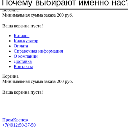
Почему выбирают именно нас
Меню
+7(4912)50-37-50
sbit@krep62.ru
Корзина
Минимальная сумма заказа 200 руб.
Ваша корзина пуста!
Каталог
Калькулятор
Оплата
Справочная информация
О компании
Доставка
Контакты
Корзина
Минимальная сумма заказа 200 руб.
Ваша корзина пуста!
ПромКрепеж
+7(4912)50-37-50