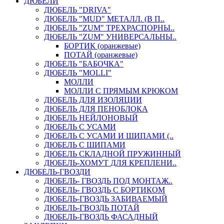
ДЮБЕЛИ
ДЮБЕЛЬ "DRIVA"
ДЮБЕЛЬ "MUD" МЕТАЛЛ. (В П..
ДЮБЕЛЬ "ZUM" ТРЕХРАСПОРНЫ..
ДЮБЕЛЬ "ZUM" УНИВЕРСАЛЬНЫ..
БОРТИК (оранжевые)
ПОТАЙ (оранжевые)
ДЮБЕЛЬ "БАБОЧКА"
ДЮБЕЛЬ "МOLLI"
МОЛЛИ
МОЛЛИ С ПРЯМЫМ КРЮКОМ
ДЮБЕЛЬ ДЛЯ ИЗОЛЯЦИИ
ДЮБЕЛЬ ДЛЯ ПЕНОБЛОКА
ДЮБЕЛЬ НЕЙЛОНОВЫЙ
ДЮБЕЛЬ С УСАМИ
ДЮБЕЛЬ С УСАМИ И ШИПАМИ (..
ДЮБЕЛЬ С ШИПАМИ
ДЮБЕЛЬ СКЛАДНОЙ ПРУЖИННЫЙ
ДЮБЕЛЬ-ХОМУТ ДЛЯ КРЕПЛЕНИ..
ДЮБЕЛЬ-ГВОЗДИ
ДЮБЕЛЬ- ГВОЗДЬ ПОД МОНТАЖ..
ДЮБЕЛЬ- ГВОЗДЬ С БОРТИКОМ
ДЮБЕЛЬ-ГВОЗДЬ ЗАБИВАЕМЫЙ
ДЮБЕЛЬ-ГВОЗДЬ ПОТАЙ
ДЮБЕЛЬ-ГВОЗДЬ ФАСАДНЫЙ