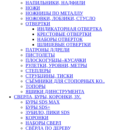
НАПИЛЬНИКИ, НАДФИЛИ
НОЖИ
НОЖНИЦЫ ПО МЕТАЛЛУ
НОЖОВКИ, ЛОБЗИКИ, СТУСЛО
ОТВЕРТКИ
ИНДИКАТОРНАЯ ОТВЕРТКА
КРЕСТОВЫЕ ОТВЕРТКИ
НАБОРЫ ОТВЕРТОК
ШЛИЦЕВЫЕ ОТВЕРТКИ
ПАТРОНЫ Д/ДРЕЛИ
ПИСТОЛЕТЫ
ПЛОСКОГУБЦЫ--КУСАЧКИ
РУЛЕТКИ, УРОВНИ, МЕТРЫ
СТЕПЛЕРЫ
СТРУБЦИНЫ, ТИСКИ
СЪЁМНИКИ ДЛЯ СТОПОРНЫХ КО..
ТОПОРЫ
ЯЩИКИ Д/ИНСТРУМЕНТА
СВЕРЛА, БУРЫ, КОРОНКИ, ЗУ..
БУРЫ SDS MAX
БУРЫ SDS+
ЗУБИЛО, ПИКИ SDS
КОРОНКИ
НАБОРЫ СВЕРЛ
СВЁРЛА ПО ДЕРЕВУ