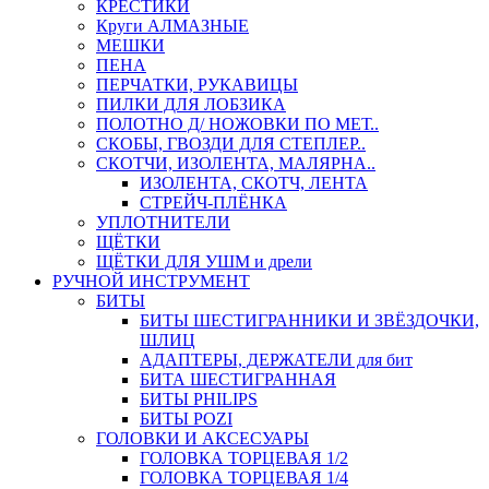
КРЕСТИКИ
Круги АЛМАЗНЫЕ
МЕШКИ
ПЕНА
ПЕРЧАТКИ, РУКАВИЦЫ
ПИЛКИ ДЛЯ ЛОБЗИКА
ПОЛОТНО Д/ НОЖОВКИ ПО МЕТ..
СКОБЫ, ГВОЗДИ ДЛЯ СТЕПЛЕР..
СКОТЧИ, ИЗОЛЕНТА, МАЛЯРНА..
ИЗОЛЕНТА, СКОТЧ, ЛЕНТА
СТРЕЙЧ-ПЛЁНКА
УПЛОТНИТЕЛИ
ЩЁТКИ
ЩЁТКИ ДЛЯ УШМ и дрели
РУЧНОЙ ИНСТРУМЕНТ
БИТЫ
БИТЫ ШЕСТИГРАННИКИ И ЗВЁЗДОЧКИ,
ШЛИЦ
АДАПТЕРЫ, ДЕРЖАТЕЛИ для бит
БИТА ШЕСТИГРАННАЯ
БИТЫ PHILIPS
БИТЫ POZI
ГОЛОВКИ И АКСЕСУАРЫ
ГОЛОВКА ТОРЦЕВАЯ 1/2
ГОЛОВКА ТОРЦЕВАЯ 1/4