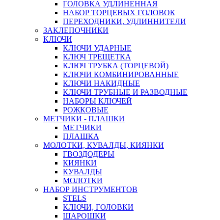
ГОЛОВКА УДЛИНЕННАЯ
НАБОР ТОРЦЕВЫХ ГОЛОВОК
ПЕРЕХОДНИКИ, УДЛИННИТЕЛИ
ЗАКЛЕПОЧНИКИ
КЛЮЧИ
КЛЮЧИ УДАРНЫЕ
КЛЮЧ ТРЕЩЕТКА
КЛЮЧ ТРУБКА (ТОРЦЕВОЙ)
КЛЮЧИ КОМБИНИРОВАННЫЕ
КЛЮЧИ НАКИДНЫЕ
КЛЮЧИ ТРУБНЫЕ И РАЗВОДНЫЕ
НАБОРЫ КЛЮЧЕЙ
РОЖКОВЫЕ
МЕТЧИКИ - ПЛАШКИ
МЕТЧИКИ
ПЛАШКА
МОЛОТКИ, КУВАЛДЫ, КИЯНКИ
ГВОЗДОДЕРЫ
КИЯНКИ
КУВАЛДЫ
МОЛОТКИ
НАБОР ИНСТРУМЕНТОВ
STELS
КЛЮЧИ, ГОЛОВКИ
ШАРОШКИ