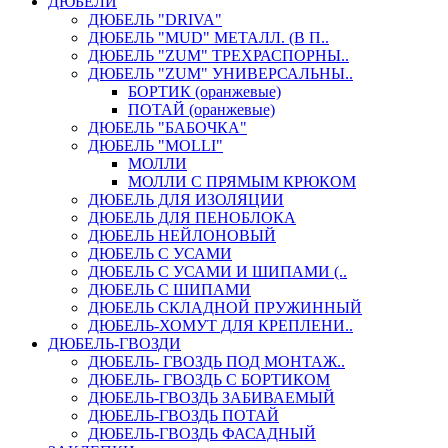
ДЮБЕЛИ
ДЮБЕЛЬ "DRIVA"
ДЮБЕЛЬ "MUD" МЕТАЛЛ. (В П..
ДЮБЕЛЬ "ZUM" ТРЕХРАСПОРНЫ..
ДЮБЕЛЬ "ZUM" УНИВЕРСАЛЬНЫ..
БОРТИК (оранжевые)
ПОТАЙ (оранжевые)
ДЮБЕЛЬ "БАБОЧКА"
ДЮБЕЛЬ "МOLLI"
МОЛЛИ
МОЛЛИ С ПРЯМЫМ КРЮКОМ
ДЮБЕЛЬ ДЛЯ ИЗОЛЯЦИИ
ДЮБЕЛЬ ДЛЯ ПЕНОБЛОКА
ДЮБЕЛЬ НЕЙЛОНОВЫЙ
ДЮБЕЛЬ С УСАМИ
ДЮБЕЛЬ С УСАМИ И ШИПАМИ (..
ДЮБЕЛЬ С ШИПАМИ
ДЮБЕЛЬ СКЛАДНОЙ ПРУЖИННЫЙ
ДЮБЕЛЬ-ХОМУТ ДЛЯ КРЕПЛЕНИ..
ДЮБЕЛЬ-ГВОЗДИ
ДЮБЕЛЬ- ГВОЗДЬ ПОД МОНТАЖ..
ДЮБЕЛЬ- ГВОЗДЬ С БОРТИКОМ
ДЮБЕЛЬ-ГВОЗДЬ ЗАБИВАЕМЫЙ
ДЮБЕЛЬ-ГВОЗДЬ ПОТАЙ
ДЮБЕЛЬ-ГВОЗДЬ ФАСАДНЫЙ