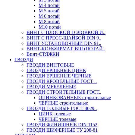
М 4 потай
М 5 потай
М 6 потай
М 8 потай
М10 потай
ВИНТ С ПЛОСКОЙ ГОЛОВКОЙ И..
ВИНТ С ПРЕСС-ШАЙБОЙ DIN 9..
ВИНТ УСТАНОВОЧНЫЙ DIN 91..
ВИНТ-КОНФИРМАТ, ВШ (ПОТАЙ..
Винт-СТЯЖКИ
ГВОЗДИ
ГВОЗДИ ВИНТОВЫЕ
ГВОЗДИ ЕРШЕНЫЕ ЦИНК
ГВОЗДИ ЕРШЕНЫЕ ЧЕРНЫЕ
ГВОЗДИ КРОВЕЛЬНЫЕ ГОСТ ..
ГВОЗДИ МЕБЕЛЬНЫЕ
ГВОЗДИ СТРОИТЕЛЬНЫЕ ГОСТ..
ОЦИНКОВАННЫЕ строительные
ЧЕРНЫЕ строительные
ГВОЗДИ ТОЛЕВЫЕ ГОСТ 4029..
ЦИНК толевые
ЧЕРНЫЕ толевые
ГВОЗДИ ФИНИШНЫЕ DIN 1152
ГВОЗДИ ШИФЕРНЫЕ ТУ 208-81