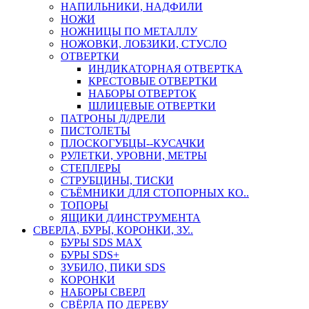
НАПИЛЬНИКИ, НАДФИЛИ
НОЖИ
НОЖНИЦЫ ПО МЕТАЛЛУ
НОЖОВКИ, ЛОБЗИКИ, СТУСЛО
ОТВЕРТКИ
ИНДИКАТОРНАЯ ОТВЕРТКА
КРЕСТОВЫЕ ОТВЕРТКИ
НАБОРЫ ОТВЕРТОК
ШЛИЦЕВЫЕ ОТВЕРТКИ
ПАТРОНЫ Д/ДРЕЛИ
ПИСТОЛЕТЫ
ПЛОСКОГУБЦЫ--КУСАЧКИ
РУЛЕТКИ, УРОВНИ, МЕТРЫ
СТЕПЛЕРЫ
СТРУБЦИНЫ, ТИСКИ
СЪЁМНИКИ ДЛЯ СТОПОРНЫХ КО..
ТОПОРЫ
ЯЩИКИ Д/ИНСТРУМЕНТА
СВЕРЛА, БУРЫ, КОРОНКИ, ЗУ..
БУРЫ SDS MAX
БУРЫ SDS+
ЗУБИЛО, ПИКИ SDS
КОРОНКИ
НАБОРЫ СВЕРЛ
СВЁРЛА ПО ДЕРЕВУ