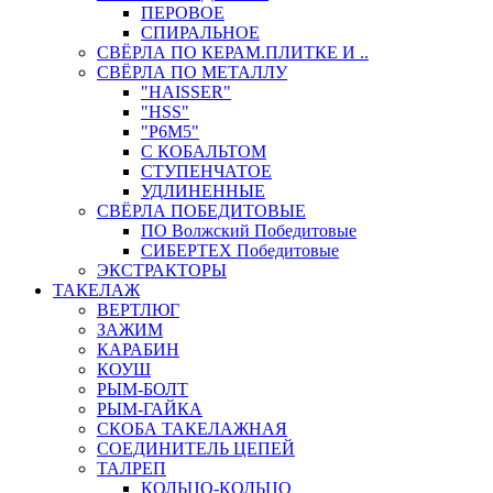
ПЕРОВОЕ
СПИРАЛЬНОЕ
СВЁРЛА ПО КЕРАМ.ПЛИТКЕ И ..
СВЁРЛА ПО МЕТАЛЛУ
"HAISSER"
"HSS"
"Р6М5"
С КОБАЛЬТОМ
СТУПЕНЧАТОЕ
УДЛИНЕННЫЕ
СВЁРЛА ПОБЕДИТОВЫЕ
ПО Волжский Победитовые
СИБЕРТЕХ Победитовые
ЭКСТРАКТОРЫ
ТАКЕЛАЖ
ВЕРТЛЮГ
ЗАЖИМ
КАРАБИН
КОУШ
РЫМ-БОЛТ
РЫМ-ГАЙКА
СКОБА ТАКЕЛАЖНАЯ
СОЕДИНИТЕЛЬ ЦЕПЕЙ
ТАЛРЕП
КОЛЬЦО-КОЛЬЦО