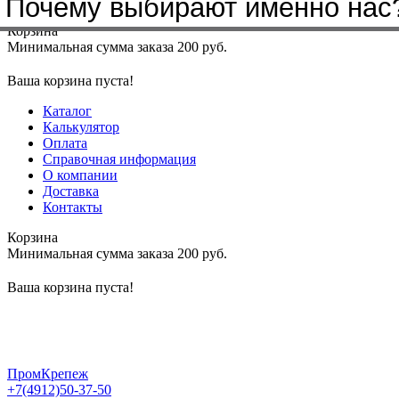
Почему выбирают именно нас
Меню
+7(4912)50-37-50
sbit@krep62.ru
Корзина
Минимальная сумма заказа 200 руб.
Ваша корзина пуста!
Каталог
Калькулятор
Оплата
Справочная информация
О компании
Доставка
Контакты
Корзина
Минимальная сумма заказа 200 руб.
Ваша корзина пуста!
ПромКрепеж
+7(4912)50-37-50