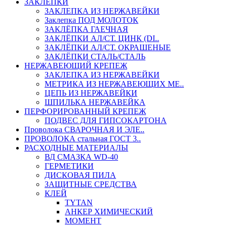
ЗАКЛЕПКИ
ЗАКЛЕПКА ИЗ НЕРЖАВЕЙКИ
Заклепка ПОД МОЛОТОК
ЗАКЛЁПКА ГАЕЧНАЯ
ЗАКЛЁПКИ АЛ/СТ. ЦИНК (DI..
ЗАКЛЁПКИ АЛ/СТ. ОКРАШЕНЫЕ
ЗАКЛЁПКИ СТАЛЬ/СТАЛЬ
НЕРЖАВЕЮЩИЙ КРЕПЕЖ
ЗАКЛЕПКА ИЗ НЕРЖАВЕЙКИ
МЕТРИКА ИЗ НЕРЖАВЕЮЩИХ МЕ..
ЦЕПЬ ИЗ НЕРЖАВЕЙКИ
ШПИЛЬКА НЕРЖАВЕЙКА
ПЕРФОРИРОВАННЫЙ КРЕПЕЖ
ПОДВЕС ДЛЯ ГИПСОКАРТОНА
Проволока СВАРОЧНАЯ И ЭЛЕ..
ПРОВОЛОКА стальная ГОСТ 3..
РАСХОДНЫЕ МАТЕРИАЛЫ
ВД СМАЗКА WD-40
ГЕРМЕТИКИ
ДИСКОВАЯ ПИЛА
ЗАЩИТНЫЕ СРЕДСТВА
КЛЕЙ
TYTAN
АНКЕР ХИМИЧЕСКИЙ
МОМЕНТ