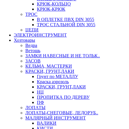
КРЮК-КОЛЬЦО
КРЮК-КРЮК
ТРОС
В ОПЛЕТКЕ ПВХ DIN 3055
ТРОС СТАЛЬНОЙ DIN 3055
ЦЕПИ
ЭЛЕКТРОИНСТРУМЕНТ
Хозтовары
Ведра
Ветошь
ЗАМКИ НАВЕСНЫЕ И НЕ ТОЛЬК..
ЗАСОВ
КЕЛЬМА, МАСТЕРКИ
КРАСКИ, ГРУНТ,ЛАКИ
Грунт по МЕТАЛЛУ
Краска аэрозоль
КРАСКИ, ГРУНТ,ЛАКИ
НЦ
ПРОПИТКА ПО ДЕРЕВУ
ПФ
ЛОПАТЫ
ЛОПАТЫ-СНЕГОВЫЕ, ЛЕДОРУБ..
МАЛЯРНЫЙ ИНСТРУМЕНТ
ВАЛИКИ
КИСТИ