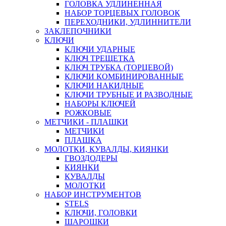
ГОЛОВКА УДЛИНЕННАЯ
НАБОР ТОРЦЕВЫХ ГОЛОВОК
ПЕРЕХОДНИКИ, УДЛИННИТЕЛИ
ЗАКЛЕПОЧНИКИ
КЛЮЧИ
КЛЮЧИ УДАРНЫЕ
КЛЮЧ ТРЕЩЕТКА
КЛЮЧ ТРУБКА (ТОРЦЕВОЙ)
КЛЮЧИ КОМБИНИРОВАННЫЕ
КЛЮЧИ НАКИДНЫЕ
КЛЮЧИ ТРУБНЫЕ И РАЗВОДНЫЕ
НАБОРЫ КЛЮЧЕЙ
РОЖКОВЫЕ
МЕТЧИКИ - ПЛАШКИ
МЕТЧИКИ
ПЛАШКА
МОЛОТКИ, КУВАЛДЫ, КИЯНКИ
ГВОЗДОДЕРЫ
КИЯНКИ
КУВАЛДЫ
МОЛОТКИ
НАБОР ИНСТРУМЕНТОВ
STELS
КЛЮЧИ, ГОЛОВКИ
ШАРОШКИ