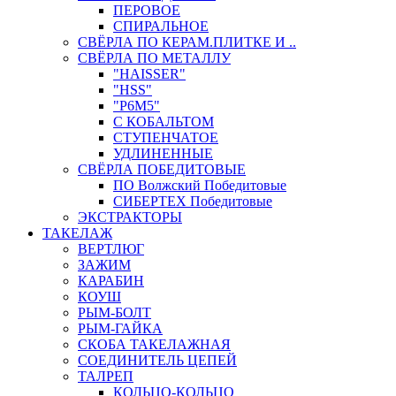
ПЕРОВОЕ
СПИРАЛЬНОЕ
СВЁРЛА ПО КЕРАМ.ПЛИТКЕ И ..
СВЁРЛА ПО МЕТАЛЛУ
"HAISSER"
"HSS"
"Р6М5"
С КОБАЛЬТОМ
СТУПЕНЧАТОЕ
УДЛИНЕННЫЕ
СВЁРЛА ПОБЕДИТОВЫЕ
ПО Волжский Победитовые
СИБЕРТЕХ Победитовые
ЭКСТРАКТОРЫ
ТАКЕЛАЖ
ВЕРТЛЮГ
ЗАЖИМ
КАРАБИН
КОУШ
РЫМ-БОЛТ
РЫМ-ГАЙКА
СКОБА ТАКЕЛАЖНАЯ
СОЕДИНИТЕЛЬ ЦЕПЕЙ
ТАЛРЕП
КОЛЬЦО-КОЛЬЦО