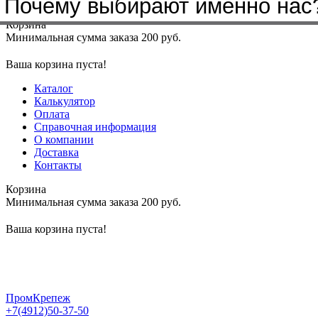
Почему выбирают именно нас
Меню
+7(4912)50-37-50
sbit@krep62.ru
Корзина
Минимальная сумма заказа 200 руб.
Ваша корзина пуста!
Каталог
Калькулятор
Оплата
Справочная информация
О компании
Доставка
Контакты
Корзина
Минимальная сумма заказа 200 руб.
Ваша корзина пуста!
ПромКрепеж
+7(4912)50-37-50