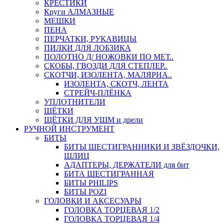
КРЕСТИКИ
Круги АЛМАЗНЫЕ
МЕШКИ
ПЕНА
ПЕРЧАТКИ, РУКАВИЦЫ
ПИЛКИ ДЛЯ ЛОБЗИКА
ПОЛОТНО Д/ НОЖОВКИ ПО МЕТ..
СКОБЫ, ГВОЗДИ ДЛЯ СТЕПЛЕР..
СКОТЧИ, ИЗОЛЕНТА, МАЛЯРНА..
ИЗОЛЕНТА, СКОТЧ, ЛЕНТА
СТРЕЙЧ-ПЛЁНКА
УПЛОТНИТЕЛИ
ЩЁТКИ
ЩЁТКИ ДЛЯ УШМ и дрели
РУЧНОЙ ИНСТРУМЕНТ
БИТЫ
БИТЫ ШЕСТИГРАННИКИ И ЗВЁЗДОЧКИ,
ШЛИЦ
АДАПТЕРЫ, ДЕРЖАТЕЛИ для бит
БИТА ШЕСТИГРАННАЯ
БИТЫ PHILIPS
БИТЫ POZI
ГОЛОВКИ И АКСЕСУАРЫ
ГОЛОВКА ТОРЦЕВАЯ 1/2
ГОЛОВКА ТОРЦЕВАЯ 1/4