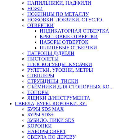
НАПИЛЬНИКИ, НАДФИЛИ
НОЖИ
НОЖНИЦЫ ПО МЕТАЛЛУ
НОЖОВКИ, ЛОБЗИКИ, СТУСЛО
ОТВЕРТКИ
ИНДИКАТОРНАЯ ОТВЕРТКА
КРЕСТОВЫЕ ОТВЕРТКИ
НАБОРЫ ОТВЕРТОК
ШЛИЦЕВЫЕ ОТВЕРТКИ
ПАТРОНЫ Д/ДРЕЛИ
ПИСТОЛЕТЫ
ПЛОСКОГУБЦЫ--КУСАЧКИ
РУЛЕТКИ, УРОВНИ, МЕТРЫ
СТЕПЛЕРЫ
СТРУБЦИНЫ, ТИСКИ
СЪЁМНИКИ ДЛЯ СТОПОРНЫХ КО..
ТОПОРЫ
ЯЩИКИ Д/ИНСТРУМЕНТА
СВЕРЛА, БУРЫ, КОРОНКИ, ЗУ..
БУРЫ SDS MAX
БУРЫ SDS+
ЗУБИЛО, ПИКИ SDS
КОРОНКИ
НАБОРЫ СВЕРЛ
СВЁРЛА ПО ДЕРЕВУ