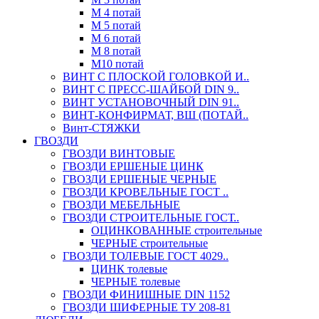
М 4 потай
М 5 потай
М 6 потай
М 8 потай
М10 потай
ВИНТ С ПЛОСКОЙ ГОЛОВКОЙ И..
ВИНТ С ПРЕСС-ШАЙБОЙ DIN 9..
ВИНТ УСТАНОВОЧНЫЙ DIN 91..
ВИНТ-КОНФИРМАТ, ВШ (ПОТАЙ..
Винт-СТЯЖКИ
ГВОЗДИ
ГВОЗДИ ВИНТОВЫЕ
ГВОЗДИ ЕРШЕНЫЕ ЦИНК
ГВОЗДИ ЕРШЕНЫЕ ЧЕРНЫЕ
ГВОЗДИ КРОВЕЛЬНЫЕ ГОСТ ..
ГВОЗДИ МЕБЕЛЬНЫЕ
ГВОЗДИ СТРОИТЕЛЬНЫЕ ГОСТ..
ОЦИНКОВАННЫЕ строительные
ЧЕРНЫЕ строительные
ГВОЗДИ ТОЛЕВЫЕ ГОСТ 4029..
ЦИНК толевые
ЧЕРНЫЕ толевые
ГВОЗДИ ФИНИШНЫЕ DIN 1152
ГВОЗДИ ШИФЕРНЫЕ ТУ 208-81