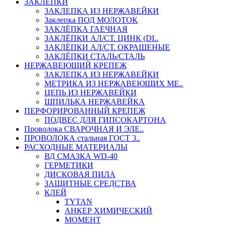
ЗАКЛЕПКИ
ЗАКЛЕПКА ИЗ НЕРЖАВЕЙКИ
Заклепка ПОД МОЛОТОК
ЗАКЛЁПКА ГАЕЧНАЯ
ЗАКЛЁПКИ АЛ/СТ. ЦИНК (DI..
ЗАКЛЁПКИ АЛ/СТ. ОКРАШЕНЫЕ
ЗАКЛЁПКИ СТАЛЬ/СТАЛЬ
НЕРЖАВЕЮЩИЙ КРЕПЕЖ
ЗАКЛЕПКА ИЗ НЕРЖАВЕЙКИ
МЕТРИКА ИЗ НЕРЖАВЕЮЩИХ МЕ..
ЦЕПЬ ИЗ НЕРЖАВЕЙКИ
ШПИЛЬКА НЕРЖАВЕЙКА
ПЕРФОРИРОВАННЫЙ КРЕПЕЖ
ПОДВЕС ДЛЯ ГИПСОКАРТОНА
Проволока СВАРОЧНАЯ И ЭЛЕ..
ПРОВОЛОКА стальная ГОСТ 3..
РАСХОДНЫЕ МАТЕРИАЛЫ
ВД СМАЗКА WD-40
ГЕРМЕТИКИ
ДИСКОВАЯ ПИЛА
ЗАЩИТНЫЕ СРЕДСТВА
КЛЕЙ
TYTAN
АНКЕР ХИМИЧЕСКИЙ
МОМЕНТ