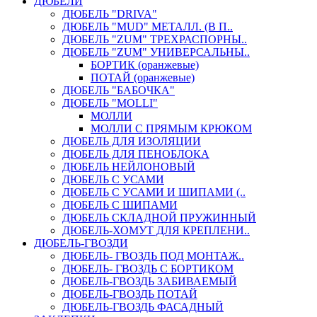
ДЮБЕЛИ
ДЮБЕЛЬ "DRIVA"
ДЮБЕЛЬ "MUD" МЕТАЛЛ. (В П..
ДЮБЕЛЬ "ZUM" ТРЕХРАСПОРНЫ..
ДЮБЕЛЬ "ZUM" УНИВЕРСАЛЬНЫ..
БОРТИК (оранжевые)
ПОТАЙ (оранжевые)
ДЮБЕЛЬ "БАБОЧКА"
ДЮБЕЛЬ "МOLLI"
МОЛЛИ
МОЛЛИ С ПРЯМЫМ КРЮКОМ
ДЮБЕЛЬ ДЛЯ ИЗОЛЯЦИИ
ДЮБЕЛЬ ДЛЯ ПЕНОБЛОКА
ДЮБЕЛЬ НЕЙЛОНОВЫЙ
ДЮБЕЛЬ С УСАМИ
ДЮБЕЛЬ С УСАМИ И ШИПАМИ (..
ДЮБЕЛЬ С ШИПАМИ
ДЮБЕЛЬ СКЛАДНОЙ ПРУЖИННЫЙ
ДЮБЕЛЬ-ХОМУТ ДЛЯ КРЕПЛЕНИ..
ДЮБЕЛЬ-ГВОЗДИ
ДЮБЕЛЬ- ГВОЗДЬ ПОД МОНТАЖ..
ДЮБЕЛЬ- ГВОЗДЬ С БОРТИКОМ
ДЮБЕЛЬ-ГВОЗДЬ ЗАБИВАЕМЫЙ
ДЮБЕЛЬ-ГВОЗДЬ ПОТАЙ
ДЮБЕЛЬ-ГВОЗДЬ ФАСАДНЫЙ