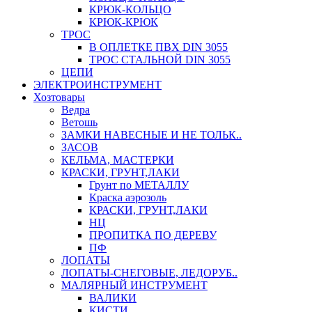
КРЮК-КОЛЬЦО
КРЮК-КРЮК
ТРОС
В ОПЛЕТКЕ ПВХ DIN 3055
ТРОС СТАЛЬНОЙ DIN 3055
ЦЕПИ
ЭЛЕКТРОИНСТРУМЕНТ
Хозтовары
Ведра
Ветошь
ЗАМКИ НАВЕСНЫЕ И НЕ ТОЛЬК..
ЗАСОВ
КЕЛЬМА, МАСТЕРКИ
КРАСКИ, ГРУНТ,ЛАКИ
Грунт по МЕТАЛЛУ
Краска аэрозоль
КРАСКИ, ГРУНТ,ЛАКИ
НЦ
ПРОПИТКА ПО ДЕРЕВУ
ПФ
ЛОПАТЫ
ЛОПАТЫ-СНЕГОВЫЕ, ЛЕДОРУБ..
МАЛЯРНЫЙ ИНСТРУМЕНТ
ВАЛИКИ
КИСТИ