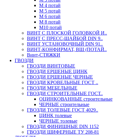
М 4 потай
М 5 потай
М 6 потай
М 8 потай
М10 потай
ВИНТ С ПЛОСКОЙ ГОЛОВКОЙ И..
ВИНТ С ПРЕСС-ШАЙБОЙ DIN 9..
ВИНТ УСТАНОВОЧНЫЙ DIN 91..
ВИНТ-КОНФИРМАТ, ВШ (ПОТАЙ..
Винт-СТЯЖКИ
ГВОЗДИ
ГВОЗДИ ВИНТОВЫЕ
ГВОЗДИ ЕРШЕНЫЕ ЦИНК
ГВОЗДИ ЕРШЕНЫЕ ЧЕРНЫЕ
ГВОЗДИ КРОВЕЛЬНЫЕ ГОСТ ..
ГВОЗДИ МЕБЕЛЬНЫЕ
ГВОЗДИ СТРОИТЕЛЬНЫЕ ГОСТ..
ОЦИНКОВАННЫЕ строительные
ЧЕРНЫЕ строительные
ГВОЗДИ ТОЛЕВЫЕ ГОСТ 4029..
ЦИНК толевые
ЧЕРНЫЕ толевые
ГВОЗДИ ФИНИШНЫЕ DIN 1152
ГВОЗДИ ШИФЕРНЫЕ ТУ 208-81