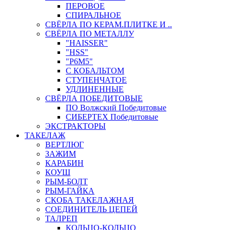
ПЕРОВОЕ
СПИРАЛЬНОЕ
СВЁРЛА ПО КЕРАМ.ПЛИТКЕ И ..
СВЁРЛА ПО МЕТАЛЛУ
"HAISSER"
"HSS"
"Р6М5"
С КОБАЛЬТОМ
СТУПЕНЧАТОЕ
УДЛИНЕННЫЕ
СВЁРЛА ПОБЕДИТОВЫЕ
ПО Волжский Победитовые
СИБЕРТЕХ Победитовые
ЭКСТРАКТОРЫ
ТАКЕЛАЖ
ВЕРТЛЮГ
ЗАЖИМ
КАРАБИН
КОУШ
РЫМ-БОЛТ
РЫМ-ГАЙКА
СКОБА ТАКЕЛАЖНАЯ
СОЕДИНИТЕЛЬ ЦЕПЕЙ
ТАЛРЕП
КОЛЬЦО-КОЛЬЦО