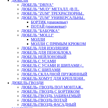
ДЮБЕЛИ
ДЮБЕЛЬ "DRIVA"
ДЮБЕЛЬ "MUD" МЕТАЛЛ. (В П..
ДЮБЕЛЬ "ZUM" ТРЕХРАСПОРНЫ..
ДЮБЕЛЬ "ZUM" УНИВЕРСАЛЬНЫ..
БОРТИК (оранжевые)
ПОТАЙ (оранжевые)
ДЮБЕЛЬ "БАБОЧКА"
ДЮБЕЛЬ "МOLLI"
МОЛЛИ
МОЛЛИ С ПРЯМЫМ КРЮКОМ
ДЮБЕЛЬ ДЛЯ ИЗОЛЯЦИИ
ДЮБЕЛЬ ДЛЯ ПЕНОБЛОКА
ДЮБЕЛЬ НЕЙЛОНОВЫЙ
ДЮБЕЛЬ С УСАМИ
ДЮБЕЛЬ С УСАМИ И ШИПАМИ (..
ДЮБЕЛЬ С ШИПАМИ
ДЮБЕЛЬ СКЛАДНОЙ ПРУЖИННЫЙ
ДЮБЕЛЬ-ХОМУТ ДЛЯ КРЕПЛЕНИ..
ДЮБЕЛЬ-ГВОЗДИ
ДЮБЕЛЬ- ГВОЗДЬ ПОД МОНТАЖ..
ДЮБЕЛЬ- ГВОЗДЬ С БОРТИКОМ
ДЮБЕЛЬ-ГВОЗДЬ ЗАБИВАЕМЫЙ
ДЮБЕЛЬ-ГВОЗДЬ ПОТАЙ
ДЮБЕЛЬ-ГВОЗДЬ ФАСАДНЫЙ