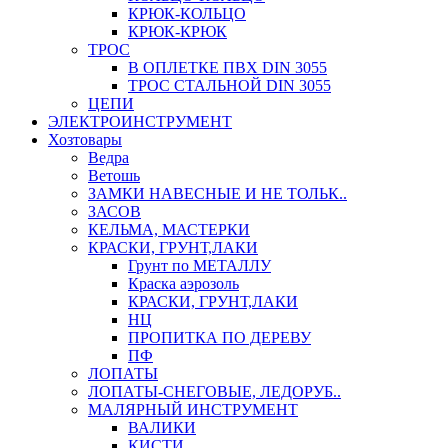
КРЮК-КОЛЬЦО
КРЮК-КРЮК
ТРОС
В ОПЛЕТКЕ ПВХ DIN 3055
ТРОС СТАЛЬНОЙ DIN 3055
ЦЕПИ
ЭЛЕКТРОИНСТРУМЕНТ
Хозтовары
Ведра
Ветошь
ЗАМКИ НАВЕСНЫЕ И НЕ ТОЛЬК..
ЗАСОВ
КЕЛЬМА, МАСТЕРКИ
КРАСКИ, ГРУНТ,ЛАКИ
Грунт по МЕТАЛЛУ
Краска аэрозоль
КРАСКИ, ГРУНТ,ЛАКИ
НЦ
ПРОПИТКА ПО ДЕРЕВУ
ПФ
ЛОПАТЫ
ЛОПАТЫ-СНЕГОВЫЕ, ЛЕДОРУБ..
МАЛЯРНЫЙ ИНСТРУМЕНТ
ВАЛИКИ
КИСТИ