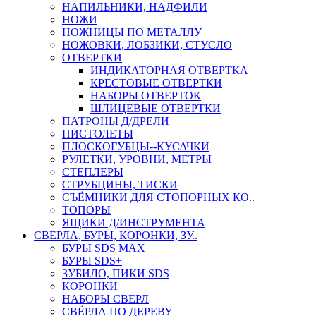
НАПИЛЬНИКИ, НАДФИЛИ
НОЖИ
НОЖНИЦЫ ПО МЕТАЛЛУ
НОЖОВКИ, ЛОБЗИКИ, СТУСЛО
ОТВЕРТКИ
ИНДИКАТОРНАЯ ОТВЕРТКА
КРЕСТОВЫЕ ОТВЕРТКИ
НАБОРЫ ОТВЕРТОК
ШЛИЦЕВЫЕ ОТВЕРТКИ
ПАТРОНЫ Д/ДРЕЛИ
ПИСТОЛЕТЫ
ПЛОСКОГУБЦЫ--КУСАЧКИ
РУЛЕТКИ, УРОВНИ, МЕТРЫ
СТЕПЛЕРЫ
СТРУБЦИНЫ, ТИСКИ
СЪЁМНИКИ ДЛЯ СТОПОРНЫХ КО..
ТОПОРЫ
ЯЩИКИ Д/ИНСТРУМЕНТА
СВЕРЛА, БУРЫ, КОРОНКИ, ЗУ..
БУРЫ SDS MAX
БУРЫ SDS+
ЗУБИЛО, ПИКИ SDS
КОРОНКИ
НАБОРЫ СВЕРЛ
СВЁРЛА ПО ДЕРЕВУ