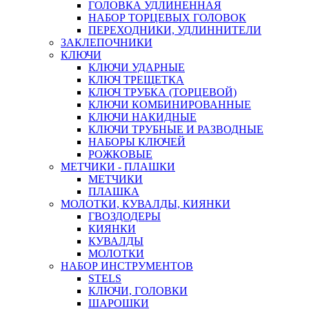
ГОЛОВКА УДЛИНЕННАЯ
НАБОР ТОРЦЕВЫХ ГОЛОВОК
ПЕРЕХОДНИКИ, УДЛИННИТЕЛИ
ЗАКЛЕПОЧНИКИ
КЛЮЧИ
КЛЮЧИ УДАРНЫЕ
КЛЮЧ ТРЕЩЕТКА
КЛЮЧ ТРУБКА (ТОРЦЕВОЙ)
КЛЮЧИ КОМБИНИРОВАННЫЕ
КЛЮЧИ НАКИДНЫЕ
КЛЮЧИ ТРУБНЫЕ И РАЗВОДНЫЕ
НАБОРЫ КЛЮЧЕЙ
РОЖКОВЫЕ
МЕТЧИКИ - ПЛАШКИ
МЕТЧИКИ
ПЛАШКА
МОЛОТКИ, КУВАЛДЫ, КИЯНКИ
ГВОЗДОДЕРЫ
КИЯНКИ
КУВАЛДЫ
МОЛОТКИ
НАБОР ИНСТРУМЕНТОВ
STELS
КЛЮЧИ, ГОЛОВКИ
ШАРОШКИ