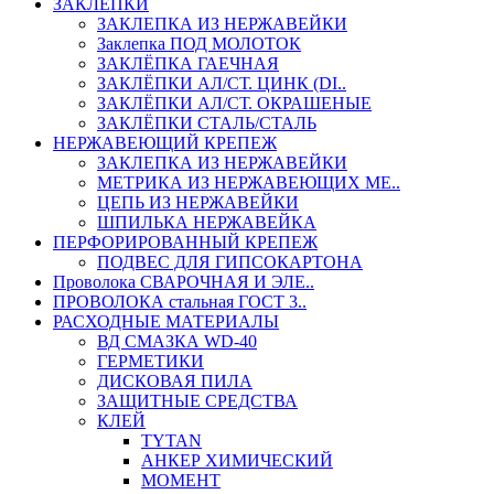
ЗАКЛЕПКИ
ЗАКЛЕПКА ИЗ НЕРЖАВЕЙКИ
Заклепка ПОД МОЛОТОК
ЗАКЛЁПКА ГАЕЧНАЯ
ЗАКЛЁПКИ АЛ/СТ. ЦИНК (DI..
ЗАКЛЁПКИ АЛ/СТ. ОКРАШЕНЫЕ
ЗАКЛЁПКИ СТАЛЬ/СТАЛЬ
НЕРЖАВЕЮЩИЙ КРЕПЕЖ
ЗАКЛЕПКА ИЗ НЕРЖАВЕЙКИ
МЕТРИКА ИЗ НЕРЖАВЕЮЩИХ МЕ..
ЦЕПЬ ИЗ НЕРЖАВЕЙКИ
ШПИЛЬКА НЕРЖАВЕЙКА
ПЕРФОРИРОВАННЫЙ КРЕПЕЖ
ПОДВЕС ДЛЯ ГИПСОКАРТОНА
Проволока СВАРОЧНАЯ И ЭЛЕ..
ПРОВОЛОКА стальная ГОСТ 3..
РАСХОДНЫЕ МАТЕРИАЛЫ
ВД СМАЗКА WD-40
ГЕРМЕТИКИ
ДИСКОВАЯ ПИЛА
ЗАЩИТНЫЕ СРЕДСТВА
КЛЕЙ
TYTAN
АНКЕР ХИМИЧЕСКИЙ
МОМЕНТ