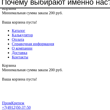
Почему выбирают именно нас
Меню
+7(4912)50-37-50
sbit@krep62.ru
Корзина
Минимальная сумма заказа 200 руб.
Ваша корзина пуста!
Каталог
Калькулятор
Оплата
Справочная информация
О компании
Доставка
Контакты
Корзина
Минимальная сумма заказа 200 руб.
Ваша корзина пуста!
ПромКрепеж
+7(4912)50-37-50