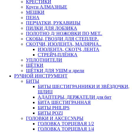
КРЕСТИКИ
Круги АЛМАЗНЫЕ
МЕШКИ
ПЕНА
ПЕРЧАТКИ, РУКАВИЦЫ
ПИЛКИ ДЛЯ ЛОБЗИКА
ПОЛОТНО Д/ НОЖОВКИ ПО МЕТ..
СКОБЫ, ГВОЗДИ ДЛЯ СТЕПЛЕР..
СКОТЧИ, ИЗОЛЕНТА, МАЛЯРНА..
ИЗОЛЕНТА, СКОТЧ, ЛЕНТА
СТРЕЙЧ-ПЛЁНКА
УПЛОТНИТЕЛИ
ЩЁТКИ
ЩЁТКИ ДЛЯ УШМ и дрели
РУЧНОЙ ИНСТРУМЕНТ
БИТЫ
БИТЫ ШЕСТИГРАННИКИ И ЗВЁЗДОЧКИ,
ШЛИЦ
АДАПТЕРЫ, ДЕРЖАТЕЛИ для бит
БИТА ШЕСТИГРАННАЯ
БИТЫ PHILIPS
БИТЫ POZI
ГОЛОВКИ И АКСЕСУАРЫ
ГОЛОВКА ТОРЦЕВАЯ 1/2
ГОЛОВКА ТОРЦЕВАЯ 1/4