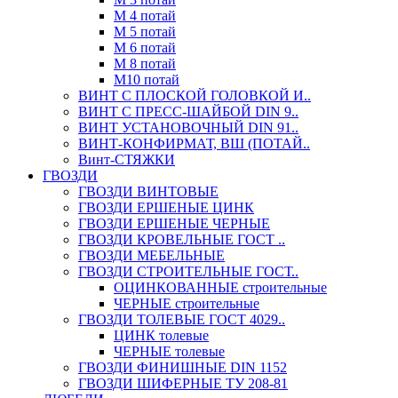
М 4 потай
М 5 потай
М 6 потай
М 8 потай
М10 потай
ВИНТ С ПЛОСКОЙ ГОЛОВКОЙ И..
ВИНТ С ПРЕСС-ШАЙБОЙ DIN 9..
ВИНТ УСТАНОВОЧНЫЙ DIN 91..
ВИНТ-КОНФИРМАТ, ВШ (ПОТАЙ..
Винт-СТЯЖКИ
ГВОЗДИ
ГВОЗДИ ВИНТОВЫЕ
ГВОЗДИ ЕРШЕНЫЕ ЦИНК
ГВОЗДИ ЕРШЕНЫЕ ЧЕРНЫЕ
ГВОЗДИ КРОВЕЛЬНЫЕ ГОСТ ..
ГВОЗДИ МЕБЕЛЬНЫЕ
ГВОЗДИ СТРОИТЕЛЬНЫЕ ГОСТ..
ОЦИНКОВАННЫЕ строительные
ЧЕРНЫЕ строительные
ГВОЗДИ ТОЛЕВЫЕ ГОСТ 4029..
ЦИНК толевые
ЧЕРНЫЕ толевые
ГВОЗДИ ФИНИШНЫЕ DIN 1152
ГВОЗДИ ШИФЕРНЫЕ ТУ 208-81