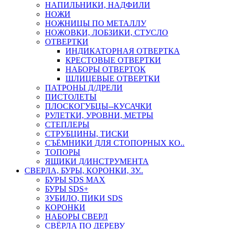
НАПИЛЬНИКИ, НАДФИЛИ
НОЖИ
НОЖНИЦЫ ПО МЕТАЛЛУ
НОЖОВКИ, ЛОБЗИКИ, СТУСЛО
ОТВЕРТКИ
ИНДИКАТОРНАЯ ОТВЕРТКА
КРЕСТОВЫЕ ОТВЕРТКИ
НАБОРЫ ОТВЕРТОК
ШЛИЦЕВЫЕ ОТВЕРТКИ
ПАТРОНЫ Д/ДРЕЛИ
ПИСТОЛЕТЫ
ПЛОСКОГУБЦЫ--КУСАЧКИ
РУЛЕТКИ, УРОВНИ, МЕТРЫ
СТЕПЛЕРЫ
СТРУБЦИНЫ, ТИСКИ
СЪЁМНИКИ ДЛЯ СТОПОРНЫХ КО..
ТОПОРЫ
ЯЩИКИ Д/ИНСТРУМЕНТА
СВЕРЛА, БУРЫ, КОРОНКИ, ЗУ..
БУРЫ SDS MAX
БУРЫ SDS+
ЗУБИЛО, ПИКИ SDS
КОРОНКИ
НАБОРЫ СВЕРЛ
СВЁРЛА ПО ДЕРЕВУ