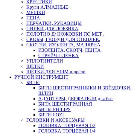
КРЕСТИКИ
Круги АЛМАЗНЫЕ
МЕШКИ
ПЕНА
ПЕРЧАТКИ, РУКАВИЦЫ
ПИЛКИ ДЛЯ ЛОБЗИКА
ПОЛОТНО Д/ НОЖОВКИ ПО МЕТ..
СКОБЫ, ГВОЗДИ ДЛЯ СТЕПЛЕР..
СКОТЧИ, ИЗОЛЕНТА, МАЛЯРНА..
ИЗОЛЕНТА, СКОТЧ, ЛЕНТА
СТРЕЙЧ-ПЛЁНКА
УПЛОТНИТЕЛИ
ЩЁТКИ
ЩЁТКИ ДЛЯ УШМ и дрели
РУЧНОЙ ИНСТРУМЕНТ
БИТЫ
БИТЫ ШЕСТИГРАННИКИ И ЗВЁЗДОЧКИ,
ШЛИЦ
АДАПТЕРЫ, ДЕРЖАТЕЛИ для бит
БИТА ШЕСТИГРАННАЯ
БИТЫ PHILIPS
БИТЫ POZI
ГОЛОВКИ И АКСЕСУАРЫ
ГОЛОВКА ТОРЦЕВАЯ 1/2
ГОЛОВКА ТОРЦЕВАЯ 1/4