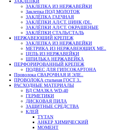
ЗАКЛЕПКИ
ЗАКЛЕПКА ИЗ НЕРЖАВЕЙКИ
Заклепка ПОД МОЛОТОК
ЗАКЛЁПКА ГАЕЧНАЯ
ЗАКЛЁПКИ АЛ/СТ. ЦИНК (DI..
ЗАКЛЁПКИ АЛ/СТ. ОКРАШЕНЫЕ
ЗАКЛЁПКИ СТАЛЬ/СТАЛЬ
НЕРЖАВЕЮЩИЙ КРЕПЕЖ
ЗАКЛЕПКА ИЗ НЕРЖАВЕЙКИ
МЕТРИКА ИЗ НЕРЖАВЕЮЩИХ МЕ..
ЦЕПЬ ИЗ НЕРЖАВЕЙКИ
ШПИЛЬКА НЕРЖАВЕЙКА
ПЕРФОРИРОВАННЫЙ КРЕПЕЖ
ПОДВЕС ДЛЯ ГИПСОКАРТОНА
Проволока СВАРОЧНАЯ И ЭЛЕ..
ПРОВОЛОКА стальная ГОСТ 3..
РАСХОДНЫЕ МАТЕРИАЛЫ
ВД СМАЗКА WD-40
ГЕРМЕТИКИ
ДИСКОВАЯ ПИЛА
ЗАЩИТНЫЕ СРЕДСТВА
КЛЕЙ
TYTAN
АНКЕР ХИМИЧЕСКИЙ
МОМЕНТ