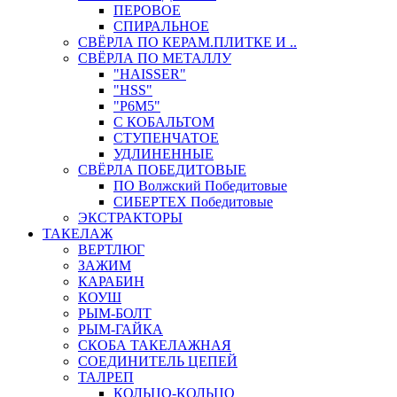
ПЕРОВОЕ
СПИРАЛЬНОЕ
СВЁРЛА ПО КЕРАМ.ПЛИТКЕ И ..
СВЁРЛА ПО МЕТАЛЛУ
"HAISSER"
"HSS"
"Р6М5"
С КОБАЛЬТОМ
СТУПЕНЧАТОЕ
УДЛИНЕННЫЕ
СВЁРЛА ПОБЕДИТОВЫЕ
ПО Волжский Победитовые
СИБЕРТЕХ Победитовые
ЭКСТРАКТОРЫ
ТАКЕЛАЖ
ВЕРТЛЮГ
ЗАЖИМ
КАРАБИН
КОУШ
РЫМ-БОЛТ
РЫМ-ГАЙКА
СКОБА ТАКЕЛАЖНАЯ
СОЕДИНИТЕЛЬ ЦЕПЕЙ
ТАЛРЕП
КОЛЬЦО-КОЛЬЦО