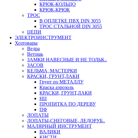
КРЮК-КОЛЬЦО
КРЮК-КРЮК
ТРОС
В ОПЛЕТКЕ ПВХ DIN 3055
ТРОС СТАЛЬНОЙ DIN 3055
ЦЕПИ
ЭЛЕКТРОИНСТРУМЕНТ
Хозтовары
Ведра
Ветошь
ЗАМКИ НАВЕСНЫЕ И НЕ ТОЛЬК..
ЗАСОВ
КЕЛЬМА, МАСТЕРКИ
КРАСКИ, ГРУНТ,ЛАКИ
Грунт по МЕТАЛЛУ
Краска аэрозоль
КРАСКИ, ГРУНТ,ЛАКИ
НЦ
ПРОПИТКА ПО ДЕРЕВУ
ПФ
ЛОПАТЫ
ЛОПАТЫ-СНЕГОВЫЕ, ЛЕДОРУБ..
МАЛЯРНЫЙ ИНСТРУМЕНТ
ВАЛИКИ
КИСТИ