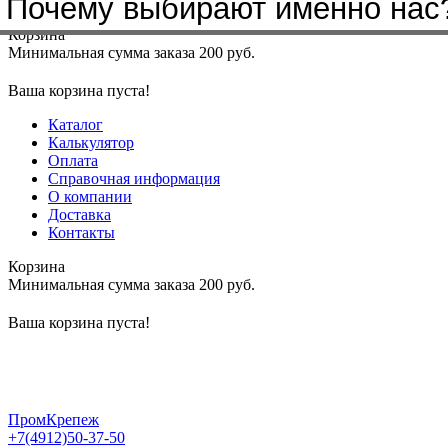
Почему выбирают именно нас
Меню
+7(4912)50-37-50
sbit@krep62.ru
Корзина
Минимальная сумма заказа 200 руб.
Ваша корзина пуста!
Каталог
Калькулятор
Оплата
Справочная информация
О компании
Доставка
Контакты
Корзина
Минимальная сумма заказа 200 руб.
Ваша корзина пуста!
ПромКрепеж
+7(4912)50-37-50