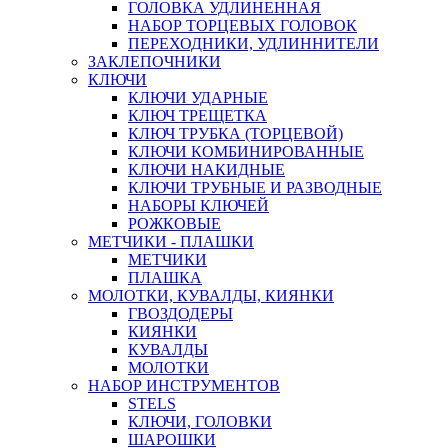
ГОЛОВКА УДЛИНЕННАЯ
НАБОР ТОРЦЕВЫХ ГОЛОВОК
ПЕРЕХОДНИКИ, УДЛИННИТЕЛИ
ЗАКЛЕПОЧНИКИ
КЛЮЧИ
КЛЮЧИ УДАРНЫЕ
КЛЮЧ ТРЕЩЕТКА
КЛЮЧ ТРУБКА (ТОРЦЕВОЙ)
КЛЮЧИ КОМБИНИРОВАННЫЕ
КЛЮЧИ НАКИДНЫЕ
КЛЮЧИ ТРУБНЫЕ И РАЗВОДНЫЕ
НАБОРЫ КЛЮЧЕЙ
РОЖКОВЫЕ
МЕТЧИКИ - ПЛАШКИ
МЕТЧИКИ
ПЛАШКА
МОЛОТКИ, КУВАЛДЫ, КИЯНКИ
ГВОЗДОДЕРЫ
КИЯНКИ
КУВАЛДЫ
МОЛОТКИ
НАБОР ИНСТРУМЕНТОВ
STELS
КЛЮЧИ, ГОЛОВКИ
ШАРОШКИ