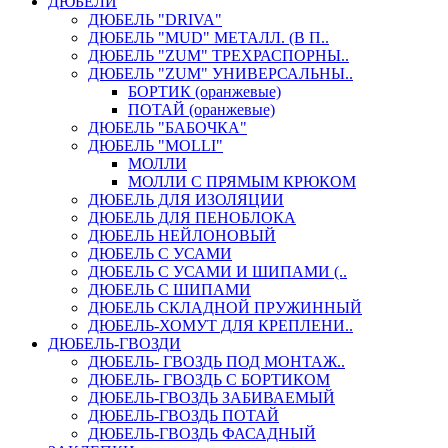
ДЮБЕЛИ
ДЮБЕЛЬ "DRIVA"
ДЮБЕЛЬ "MUD" МЕТАЛЛ. (В П..
ДЮБЕЛЬ "ZUM" ТРЕХРАСПОРНЫ..
ДЮБЕЛЬ "ZUM" УНИВЕРСАЛЬНЫ..
БОРТИК (оранжевые)
ПОТАЙ (оранжевые)
ДЮБЕЛЬ "БАБОЧКА"
ДЮБЕЛЬ "МOLLI"
МОЛЛИ
МОЛЛИ С ПРЯМЫМ КРЮКОМ
ДЮБЕЛЬ ДЛЯ ИЗОЛЯЦИИ
ДЮБЕЛЬ ДЛЯ ПЕНОБЛОКА
ДЮБЕЛЬ НЕЙЛОНОВЫЙ
ДЮБЕЛЬ С УСАМИ
ДЮБЕЛЬ С УСАМИ И ШИПАМИ (..
ДЮБЕЛЬ С ШИПАМИ
ДЮБЕЛЬ СКЛАДНОЙ ПРУЖИННЫЙ
ДЮБЕЛЬ-ХОМУТ ДЛЯ КРЕПЛЕНИ..
ДЮБЕЛЬ-ГВОЗДИ
ДЮБЕЛЬ- ГВОЗДЬ ПОД МОНТАЖ..
ДЮБЕЛЬ- ГВОЗДЬ С БОРТИКОМ
ДЮБЕЛЬ-ГВОЗДЬ ЗАБИВАЕМЫЙ
ДЮБЕЛЬ-ГВОЗДЬ ПОТАЙ
ДЮБЕЛЬ-ГВОЗДЬ ФАСАДНЫЙ