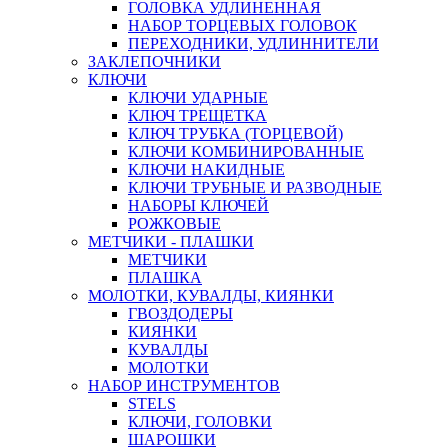
ГОЛОВКА УДЛИНЕННАЯ
НАБОР ТОРЦЕВЫХ ГОЛОВОК
ПЕРЕХОДНИКИ, УДЛИННИТЕЛИ
ЗАКЛЕПОЧНИКИ
КЛЮЧИ
КЛЮЧИ УДАРНЫЕ
КЛЮЧ ТРЕЩЕТКА
КЛЮЧ ТРУБКА (ТОРЦЕВОЙ)
КЛЮЧИ КОМБИНИРОВАННЫЕ
КЛЮЧИ НАКИДНЫЕ
КЛЮЧИ ТРУБНЫЕ И РАЗВОДНЫЕ
НАБОРЫ КЛЮЧЕЙ
РОЖКОВЫЕ
МЕТЧИКИ - ПЛАШКИ
МЕТЧИКИ
ПЛАШКА
МОЛОТКИ, КУВАЛДЫ, КИЯНКИ
ГВОЗДОДЕРЫ
КИЯНКИ
КУВАЛДЫ
МОЛОТКИ
НАБОР ИНСТРУМЕНТОВ
STELS
КЛЮЧИ, ГОЛОВКИ
ШАРОШКИ