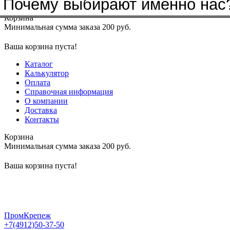
Почему выбирают именно нас
Меню
+7(4912)50-37-50
sbit@krep62.ru
Корзина
Минимальная сумма заказа 200 руб.
Ваша корзина пуста!
Каталог
Калькулятор
Оплата
Справочная информация
О компании
Доставка
Контакты
Корзина
Минимальная сумма заказа 200 руб.
Ваша корзина пуста!
ПромКрепеж
+7(4912)50-37-50