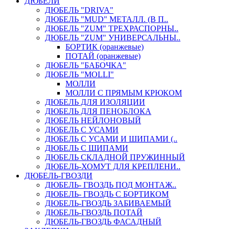
ДЮБЕЛИ
ДЮБЕЛЬ "DRIVA"
ДЮБЕЛЬ "MUD" МЕТАЛЛ. (В П..
ДЮБЕЛЬ "ZUM" ТРЕХРАСПОРНЫ..
ДЮБЕЛЬ "ZUM" УНИВЕРСАЛЬНЫ..
БОРТИК (оранжевые)
ПОТАЙ (оранжевые)
ДЮБЕЛЬ "БАБОЧКА"
ДЮБЕЛЬ "МOLLI"
МОЛЛИ
МОЛЛИ С ПРЯМЫМ КРЮКОМ
ДЮБЕЛЬ ДЛЯ ИЗОЛЯЦИИ
ДЮБЕЛЬ ДЛЯ ПЕНОБЛОКА
ДЮБЕЛЬ НЕЙЛОНОВЫЙ
ДЮБЕЛЬ С УСАМИ
ДЮБЕЛЬ С УСАМИ И ШИПАМИ (..
ДЮБЕЛЬ С ШИПАМИ
ДЮБЕЛЬ СКЛАДНОЙ ПРУЖИННЫЙ
ДЮБЕЛЬ-ХОМУТ ДЛЯ КРЕПЛЕНИ..
ДЮБЕЛЬ-ГВОЗДИ
ДЮБЕЛЬ- ГВОЗДЬ ПОД МОНТАЖ..
ДЮБЕЛЬ- ГВОЗДЬ С БОРТИКОМ
ДЮБЕЛЬ-ГВОЗДЬ ЗАБИВАЕМЫЙ
ДЮБЕЛЬ-ГВОЗДЬ ПОТАЙ
ДЮБЕЛЬ-ГВОЗДЬ ФАСАДНЫЙ