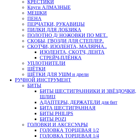
КРЕСТИКИ
Круги АЛМАЗНЫЕ
МЕШКИ
ПЕНА
ПЕРЧАТКИ, РУКАВИЦЫ
ПИЛКИ ДЛЯ ЛОБЗИКА
ПОЛОТНО Д/ НОЖОВКИ ПО МЕТ..
СКОБЫ, ГВОЗДИ ДЛЯ СТЕПЛЕР..
СКОТЧИ, ИЗОЛЕНТА, МАЛЯРНА..
ИЗОЛЕНТА, СКОТЧ, ЛЕНТА
СТРЕЙЧ-ПЛЁНКА
УПЛОТНИТЕЛИ
ЩЁТКИ
ЩЁТКИ ДЛЯ УШМ и дрели
РУЧНОЙ ИНСТРУМЕНТ
БИТЫ
БИТЫ ШЕСТИГРАННИКИ И ЗВЁЗДОЧКИ,
ШЛИЦ
АДАПТЕРЫ, ДЕРЖАТЕЛИ для бит
БИТА ШЕСТИГРАННАЯ
БИТЫ PHILIPS
БИТЫ POZI
ГОЛОВКИ И АКСЕСУАРЫ
ГОЛОВКА ТОРЦЕВАЯ 1/2
ГОЛОВКА ТОРЦЕВАЯ 1/4