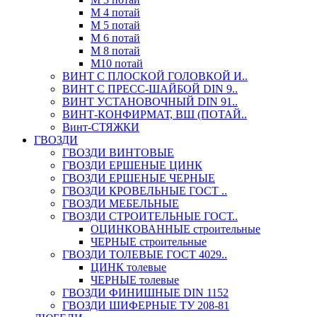
М 4 потай
М 5 потай
М 6 потай
М 8 потай
М10 потай
ВИНТ С ПЛОСКОЙ ГОЛОВКОЙ И..
ВИНТ С ПРЕСС-ШАЙБОЙ DIN 9..
ВИНТ УСТАНОВОЧНЫЙ DIN 91..
ВИНТ-КОНФИРМАТ, ВШ (ПОТАЙ..
Винт-СТЯЖКИ
ГВОЗДИ
ГВОЗДИ ВИНТОВЫЕ
ГВОЗДИ ЕРШЕНЫЕ ЦИНК
ГВОЗДИ ЕРШЕНЫЕ ЧЕРНЫЕ
ГВОЗДИ КРОВЕЛЬНЫЕ ГОСТ ..
ГВОЗДИ МЕБЕЛЬНЫЕ
ГВОЗДИ СТРОИТЕЛЬНЫЕ ГОСТ..
ОЦИНКОВАННЫЕ строительные
ЧЕРНЫЕ строительные
ГВОЗДИ ТОЛЕВЫЕ ГОСТ 4029..
ЦИНК толевые
ЧЕРНЫЕ толевые
ГВОЗДИ ФИНИШНЫЕ DIN 1152
ГВОЗДИ ШИФЕРНЫЕ ТУ 208-81