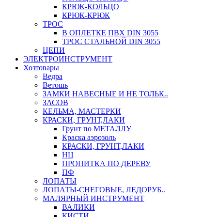
КРЮК-КОЛЬЦО
КРЮК-КРЮК
ТРОС
В ОПЛЕТКЕ ПВХ DIN 3055
ТРОС СТАЛЬНОЙ DIN 3055
ЦЕПИ
ЭЛЕКТРОИНСТРУМЕНТ
Хозтовары
Ведра
Ветошь
ЗАМКИ НАВЕСНЫЕ И НЕ ТОЛЬК..
ЗАСОВ
КЕЛЬМА, МАСТЕРКИ
КРАСКИ, ГРУНТ,ЛАКИ
Грунт по МЕТАЛЛУ
Краска аэрозоль
КРАСКИ, ГРУНТ,ЛАКИ
НЦ
ПРОПИТКА ПО ДЕРЕВУ
ПФ
ЛОПАТЫ
ЛОПАТЫ-СНЕГОВЫЕ, ЛЕДОРУБ..
МАЛЯРНЫЙ ИНСТРУМЕНТ
ВАЛИКИ
КИСТИ