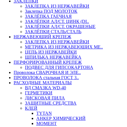
ЗАКЛЕПКИ
ЗАКЛЕПКА ИЗ НЕРЖАВЕЙКИ
Заклепка ПОД МОЛОТОК
ЗАКЛЁПКА ГАЕЧНАЯ
ЗАКЛЁПКИ АЛ/СТ. ЦИНК (DI..
ЗАКЛЁПКИ АЛ/СТ. ОКРАШЕНЫЕ
ЗАКЛЁПКИ СТАЛЬ/СТАЛЬ
НЕРЖАВЕЮЩИЙ КРЕПЕЖ
ЗАКЛЕПКА ИЗ НЕРЖАВЕЙКИ
МЕТРИКА ИЗ НЕРЖАВЕЮЩИХ МЕ..
ЦЕПЬ ИЗ НЕРЖАВЕЙКИ
ШПИЛЬКА НЕРЖАВЕЙКА
ПЕРФОРИРОВАННЫЙ КРЕПЕЖ
ПОДВЕС ДЛЯ ГИПСОКАРТОНА
Проволока СВАРОЧНАЯ И ЭЛЕ..
ПРОВОЛОКА стальная ГОСТ 3..
РАСХОДНЫЕ МАТЕРИАЛЫ
ВД СМАЗКА WD-40
ГЕРМЕТИКИ
ДИСКОВАЯ ПИЛА
ЗАЩИТНЫЕ СРЕДСТВА
КЛЕЙ
TYTAN
АНКЕР ХИМИЧЕСКИЙ
МОМЕНТ