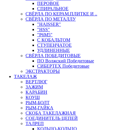
ПЕРОВОЕ
СПИРАЛЬНОЕ
СВЁРЛА ПО КЕРАМ.ПЛИТКЕ И ..
СВЁРЛА ПО МЕТАЛЛУ
"HAISSER"
"HSS"
"Р6М5"
С КОБАЛЬТОМ
СТУПЕНЧАТОЕ
УДЛИНЕННЫЕ
СВЁРЛА ПОБЕДИТОВЫЕ
ПО Волжский Победитовые
СИБЕРТЕХ Победитовые
ЭКСТРАКТОРЫ
ТАКЕЛАЖ
ВЕРТЛЮГ
ЗАЖИМ
КАРАБИН
КОУШ
РЫМ-БОЛТ
РЫМ-ГАЙКА
СКОБА ТАКЕЛАЖНАЯ
СОЕДИНИТЕЛЬ ЦЕПЕЙ
ТАЛРЕП
КОЛЬЦО-КОЛЬЦО