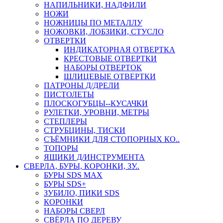
НАПИЛЬНИКИ, НАДФИЛИ
НОЖИ
НОЖНИЦЫ ПО МЕТАЛЛУ
НОЖОВКИ, ЛОБЗИКИ, СТУСЛО
ОТВЕРТКИ
ИНДИКАТОРНАЯ ОТВЕРТКА
КРЕСТОВЫЕ ОТВЕРТКИ
НАБОРЫ ОТВЕРТОК
ШЛИЦЕВЫЕ ОТВЕРТКИ
ПАТРОНЫ Д/ДРЕЛИ
ПИСТОЛЕТЫ
ПЛОСКОГУБЦЫ--КУСАЧКИ
РУЛЕТКИ, УРОВНИ, МЕТРЫ
СТЕПЛЕРЫ
СТРУБЦИНЫ, ТИСКИ
СЪЁМНИКИ ДЛЯ СТОПОРНЫХ КО..
ТОПОРЫ
ЯЩИКИ Д/ИНСТРУМЕНТА
СВЕРЛА, БУРЫ, КОРОНКИ, ЗУ..
БУРЫ SDS MAX
БУРЫ SDS+
ЗУБИЛО, ПИКИ SDS
КОРОНКИ
НАБОРЫ СВЕРЛ
СВЁРЛА ПО ДЕРЕВУ