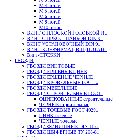
М 4 потай
М 5 потай
М 6 потай
М 8 потай
М10 потай
ВИНТ С ПЛОСКОЙ ГОЛОВКОЙ И..
ВИНТ С ПРЕСС-ШАЙБОЙ DIN 9..
ВИНТ УСТАНОВОЧНЫЙ DIN 91..
ВИНТ-КОНФИРМАТ, ВШ (ПОТАЙ..
Винт-СТЯЖКИ
ГВОЗДИ
ГВОЗДИ ВИНТОВЫЕ
ГВОЗДИ ЕРШЕНЫЕ ЦИНК
ГВОЗДИ ЕРШЕНЫЕ ЧЕРНЫЕ
ГВОЗДИ КРОВЕЛЬНЫЕ ГОСТ ..
ГВОЗДИ МЕБЕЛЬНЫЕ
ГВОЗДИ СТРОИТЕЛЬНЫЕ ГОСТ..
ОЦИНКОВАННЫЕ строительные
ЧЕРНЫЕ строительные
ГВОЗДИ ТОЛЕВЫЕ ГОСТ 4029..
ЦИНК толевые
ЧЕРНЫЕ толевые
ГВОЗДИ ФИНИШНЫЕ DIN 1152
ГВОЗДИ ШИФЕРНЫЕ ТУ 208-81