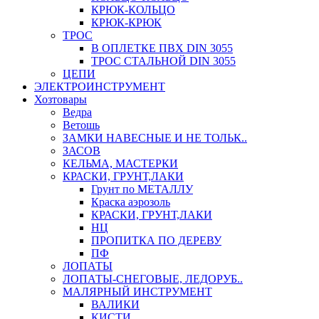
КРЮК-КОЛЬЦО
КРЮК-КРЮК
ТРОС
В ОПЛЕТКЕ ПВХ DIN 3055
ТРОС СТАЛЬНОЙ DIN 3055
ЦЕПИ
ЭЛЕКТРОИНСТРУМЕНТ
Хозтовары
Ведра
Ветошь
ЗАМКИ НАВЕСНЫЕ И НЕ ТОЛЬК..
ЗАСОВ
КЕЛЬМА, МАСТЕРКИ
КРАСКИ, ГРУНТ,ЛАКИ
Грунт по МЕТАЛЛУ
Краска аэрозоль
КРАСКИ, ГРУНТ,ЛАКИ
НЦ
ПРОПИТКА ПО ДЕРЕВУ
ПФ
ЛОПАТЫ
ЛОПАТЫ-СНЕГОВЫЕ, ЛЕДОРУБ..
МАЛЯРНЫЙ ИНСТРУМЕНТ
ВАЛИКИ
КИСТИ