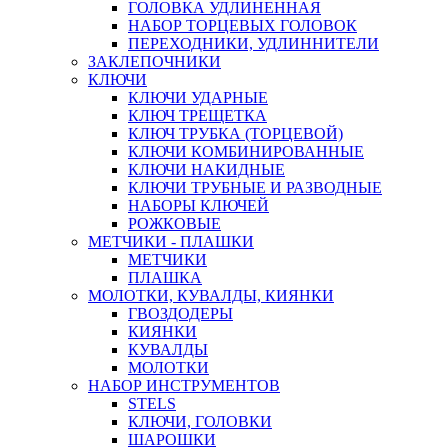
ГОЛОВКА УДЛИНЕННАЯ
НАБОР ТОРЦЕВЫХ ГОЛОВОК
ПЕРЕХОДНИКИ, УДЛИННИТЕЛИ
ЗАКЛЕПОЧНИКИ
КЛЮЧИ
КЛЮЧИ УДАРНЫЕ
КЛЮЧ ТРЕЩЕТКА
КЛЮЧ ТРУБКА (ТОРЦЕВОЙ)
КЛЮЧИ КОМБИНИРОВАННЫЕ
КЛЮЧИ НАКИДНЫЕ
КЛЮЧИ ТРУБНЫЕ И РАЗВОДНЫЕ
НАБОРЫ КЛЮЧЕЙ
РОЖКОВЫЕ
МЕТЧИКИ - ПЛАШКИ
МЕТЧИКИ
ПЛАШКА
МОЛОТКИ, КУВАЛДЫ, КИЯНКИ
ГВОЗДОДЕРЫ
КИЯНКИ
КУВАЛДЫ
МОЛОТКИ
НАБОР ИНСТРУМЕНТОВ
STELS
КЛЮЧИ, ГОЛОВКИ
ШАРОШКИ