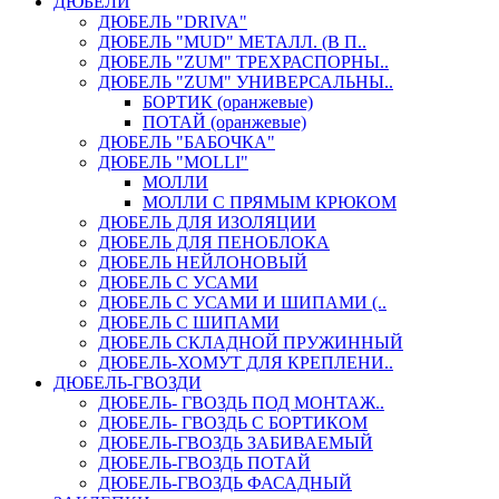
ДЮБЕЛИ
ДЮБЕЛЬ "DRIVA"
ДЮБЕЛЬ "MUD" МЕТАЛЛ. (В П..
ДЮБЕЛЬ "ZUM" ТРЕХРАСПОРНЫ..
ДЮБЕЛЬ "ZUM" УНИВЕРСАЛЬНЫ..
БОРТИК (оранжевые)
ПОТАЙ (оранжевые)
ДЮБЕЛЬ "БАБОЧКА"
ДЮБЕЛЬ "МOLLI"
МОЛЛИ
МОЛЛИ С ПРЯМЫМ КРЮКОМ
ДЮБЕЛЬ ДЛЯ ИЗОЛЯЦИИ
ДЮБЕЛЬ ДЛЯ ПЕНОБЛОКА
ДЮБЕЛЬ НЕЙЛОНОВЫЙ
ДЮБЕЛЬ С УСАМИ
ДЮБЕЛЬ С УСАМИ И ШИПАМИ (..
ДЮБЕЛЬ С ШИПАМИ
ДЮБЕЛЬ СКЛАДНОЙ ПРУЖИННЫЙ
ДЮБЕЛЬ-ХОМУТ ДЛЯ КРЕПЛЕНИ..
ДЮБЕЛЬ-ГВОЗДИ
ДЮБЕЛЬ- ГВОЗДЬ ПОД МОНТАЖ..
ДЮБЕЛЬ- ГВОЗДЬ С БОРТИКОМ
ДЮБЕЛЬ-ГВОЗДЬ ЗАБИВАЕМЫЙ
ДЮБЕЛЬ-ГВОЗДЬ ПОТАЙ
ДЮБЕЛЬ-ГВОЗДЬ ФАСАДНЫЙ