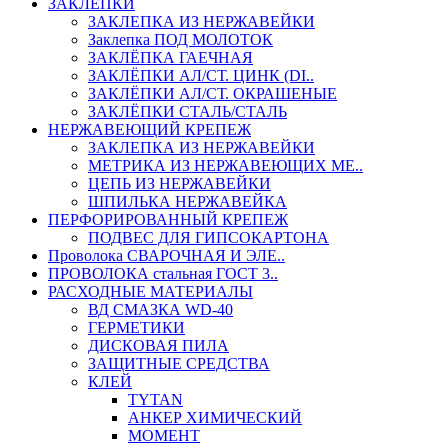
ЗАКЛЕПКИ
ЗАКЛЕПКА ИЗ НЕРЖАВЕЙКИ
Заклепка ПОД МОЛОТОК
ЗАКЛЁПКА ГАЕЧНАЯ
ЗАКЛЁПКИ АЛ/СТ. ЦИНК (DI..
ЗАКЛЁПКИ АЛ/СТ. ОКРАШЕНЫЕ
ЗАКЛЁПКИ СТАЛЬ/СТАЛЬ
НЕРЖАВЕЮЩИЙ КРЕПЕЖ
ЗАКЛЕПКА ИЗ НЕРЖАВЕЙКИ
МЕТРИКА ИЗ НЕРЖАВЕЮЩИХ МЕ..
ЦЕПЬ ИЗ НЕРЖАВЕЙКИ
ШПИЛЬКА НЕРЖАВЕЙКА
ПЕРФОРИРОВАННЫЙ КРЕПЕЖ
ПОДВЕС ДЛЯ ГИПСОКАРТОНА
Проволока СВАРОЧНАЯ И ЭЛЕ..
ПРОВОЛОКА стальная ГОСТ 3..
РАСХОДНЫЕ МАТЕРИАЛЫ
ВД СМАЗКА WD-40
ГЕРМЕТИКИ
ДИСКОВАЯ ПИЛА
ЗАЩИТНЫЕ СРЕДСТВА
КЛЕЙ
TYTAN
АНКЕР ХИМИЧЕСКИЙ
МОМЕНТ