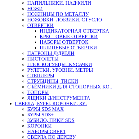
НАПИЛЬНИКИ, НАДФИЛИ
НОЖИ
НОЖНИЦЫ ПО МЕТАЛЛУ
НОЖОВКИ, ЛОБЗИКИ, СТУСЛО
ОТВЕРТКИ
ИНДИКАТОРНАЯ ОТВЕРТКА
КРЕСТОВЫЕ ОТВЕРТКИ
НАБОРЫ ОТВЕРТОК
ШЛИЦЕВЫЕ ОТВЕРТКИ
ПАТРОНЫ Д/ДРЕЛИ
ПИСТОЛЕТЫ
ПЛОСКОГУБЦЫ--КУСАЧКИ
РУЛЕТКИ, УРОВНИ, МЕТРЫ
СТЕПЛЕРЫ
СТРУБЦИНЫ, ТИСКИ
СЪЁМНИКИ ДЛЯ СТОПОРНЫХ КО..
ТОПОРЫ
ЯЩИКИ Д/ИНСТРУМЕНТА
СВЕРЛА, БУРЫ, КОРОНКИ, ЗУ..
БУРЫ SDS MAX
БУРЫ SDS+
ЗУБИЛО, ПИКИ SDS
КОРОНКИ
НАБОРЫ СВЕРЛ
СВЁРЛА ПО ДЕРЕВУ