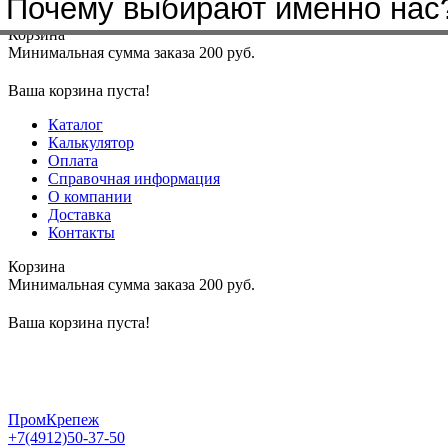
Почему выбирают именно нас
Меню
+7(4912)50-37-50
sbit@krep62.ru
Корзина
Минимальная сумма заказа 200 руб.
Ваша корзина пуста!
Каталог
Калькулятор
Оплата
Справочная информация
О компании
Доставка
Контакты
Корзина
Минимальная сумма заказа 200 руб.
Ваша корзина пуста!
ПромКрепеж
+7(4912)50-37-50