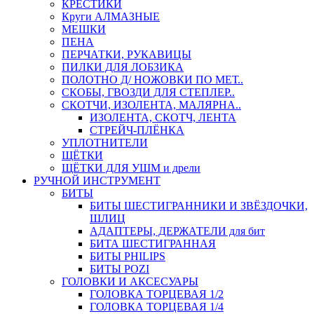
КРЕСТИКИ
Круги АЛМАЗНЫЕ
МЕШКИ
ПЕНА
ПЕРЧАТКИ, РУКАВИЦЫ
ПИЛКИ ДЛЯ ЛОБЗИКА
ПОЛОТНО Д/ НОЖОВКИ ПО МЕТ..
СКОБЫ, ГВОЗДИ ДЛЯ СТЕПЛЕР..
СКОТЧИ, ИЗОЛЕНТА, МАЛЯРНА..
ИЗОЛЕНТА, СКОТЧ, ЛЕНТА
СТРЕЙЧ-ПЛЁНКА
УПЛОТНИТЕЛИ
ЩЁТКИ
ЩЁТКИ ДЛЯ УШМ и дрели
РУЧНОЙ ИНСТРУМЕНТ
БИТЫ
БИТЫ ШЕСТИГРАННИКИ И ЗВЁЗДОЧКИ,
ШЛИЦ
АДАПТЕРЫ, ДЕРЖАТЕЛИ для бит
БИТА ШЕСТИГРАННАЯ
БИТЫ PHILIPS
БИТЫ POZI
ГОЛОВКИ И АКСЕСУАРЫ
ГОЛОВКА ТОРЦЕВАЯ 1/2
ГОЛОВКА ТОРЦЕВАЯ 1/4