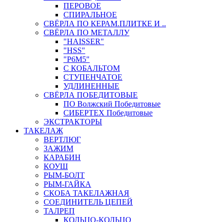
ПЕРОВОЕ
СПИРАЛЬНОЕ
СВЁРЛА ПО КЕРАМ.ПЛИТКЕ И ..
СВЁРЛА ПО МЕТАЛЛУ
"HAISSER"
"HSS"
"Р6М5"
С КОБАЛЬТОМ
СТУПЕНЧАТОЕ
УДЛИНЕННЫЕ
СВЁРЛА ПОБЕДИТОВЫЕ
ПО Волжский Победитовые
СИБЕРТЕХ Победитовые
ЭКСТРАКТОРЫ
ТАКЕЛАЖ
ВЕРТЛЮГ
ЗАЖИМ
КАРАБИН
КОУШ
РЫМ-БОЛТ
РЫМ-ГАЙКА
СКОБА ТАКЕЛАЖНАЯ
СОЕДИНИТЕЛЬ ЦЕПЕЙ
ТАЛРЕП
КОЛЬЦО-КОЛЬЦО