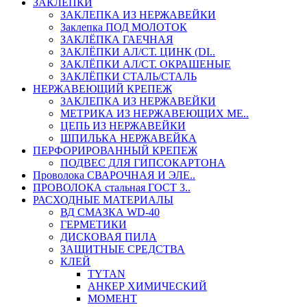
ЗАКЛЕПКИ
ЗАКЛЕПКА ИЗ НЕРЖАВЕЙКИ
Заклепка ПОД МОЛОТОК
ЗАКЛЁПКА ГАЕЧНАЯ
ЗАКЛЁПКИ АЛ/СТ. ЦИНК (DI..
ЗАКЛЁПКИ АЛ/СТ. ОКРАШЕНЫЕ
ЗАКЛЁПКИ СТАЛЬ/СТАЛЬ
НЕРЖАВЕЮЩИЙ КРЕПЕЖ
ЗАКЛЕПКА ИЗ НЕРЖАВЕЙКИ
МЕТРИКА ИЗ НЕРЖАВЕЮЩИХ МЕ..
ЦЕПЬ ИЗ НЕРЖАВЕЙКИ
ШПИЛЬКА НЕРЖАВЕЙКА
ПЕРФОРИРОВАННЫЙ КРЕПЕЖ
ПОДВЕС ДЛЯ ГИПСОКАРТОНА
Проволока СВАРОЧНАЯ И ЭЛЕ..
ПРОВОЛОКА стальная ГОСТ 3..
РАСХОДНЫЕ МАТЕРИАЛЫ
ВД СМАЗКА WD-40
ГЕРМЕТИКИ
ДИСКОВАЯ ПИЛА
ЗАЩИТНЫЕ СРЕДСТВА
КЛЕЙ
TYTAN
АНКЕР ХИМИЧЕСКИЙ
МОМЕНТ