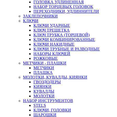
ГОЛОВКА УДЛИНЕННАЯ
НАБОР ТОРЦЕВЫХ ГОЛОВОК
ПЕРЕХОДНИКИ, УДЛИННИТЕЛИ
ЗАКЛЕПОЧНИКИ
КЛЮЧИ
КЛЮЧИ УДАРНЫЕ
КЛЮЧ ТРЕЩЕТКА
КЛЮЧ ТРУБКА (ТОРЦЕВОЙ)
КЛЮЧИ КОМБИНИРОВАННЫЕ
КЛЮЧИ НАКИДНЫЕ
КЛЮЧИ ТРУБНЫЕ И РАЗВОДНЫЕ
НАБОРЫ КЛЮЧЕЙ
РОЖКОВЫЕ
МЕТЧИКИ - ПЛАШКИ
МЕТЧИКИ
ПЛАШКА
МОЛОТКИ, КУВАЛДЫ, КИЯНКИ
ГВОЗДОДЕРЫ
КИЯНКИ
КУВАЛДЫ
МОЛОТКИ
НАБОР ИНСТРУМЕНТОВ
STELS
КЛЮЧИ, ГОЛОВКИ
ШАРОШКИ