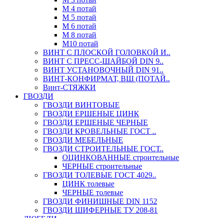
М 4 потай
М 5 потай
М 6 потай
М 8 потай
М10 потай
ВИНТ С ПЛОСКОЙ ГОЛОВКОЙ И..
ВИНТ С ПРЕСС-ШАЙБОЙ DIN 9..
ВИНТ УСТАНОВОЧНЫЙ DIN 91..
ВИНТ-КОНФИРМАТ, ВШ (ПОТАЙ..
Винт-СТЯЖКИ
ГВОЗДИ
ГВОЗДИ ВИНТОВЫЕ
ГВОЗДИ ЕРШЕНЫЕ ЦИНК
ГВОЗДИ ЕРШЕНЫЕ ЧЕРНЫЕ
ГВОЗДИ КРОВЕЛЬНЫЕ ГОСТ ..
ГВОЗДИ МЕБЕЛЬНЫЕ
ГВОЗДИ СТРОИТЕЛЬНЫЕ ГОСТ..
ОЦИНКОВАННЫЕ строительные
ЧЕРНЫЕ строительные
ГВОЗДИ ТОЛЕВЫЕ ГОСТ 4029..
ЦИНК толевые
ЧЕРНЫЕ толевые
ГВОЗДИ ФИНИШНЫЕ DIN 1152
ГВОЗДИ ШИФЕРНЫЕ ТУ 208-81