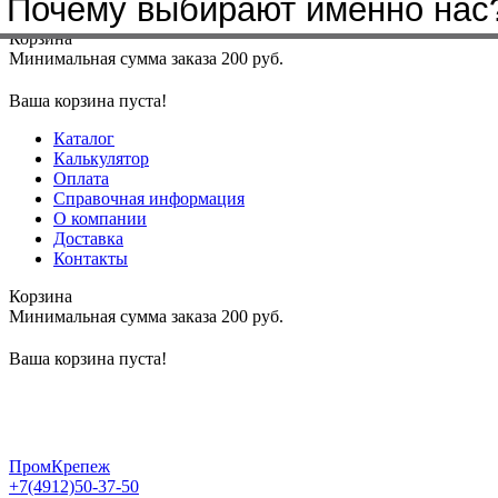
Почему выбирают именно нас
Меню
+7(4912)50-37-50
sbit@krep62.ru
Корзина
Минимальная сумма заказа 200 руб.
Ваша корзина пуста!
Каталог
Калькулятор
Оплата
Справочная информация
О компании
Доставка
Контакты
Корзина
Минимальная сумма заказа 200 руб.
Ваша корзина пуста!
ПромКрепеж
+7(4912)50-37-50