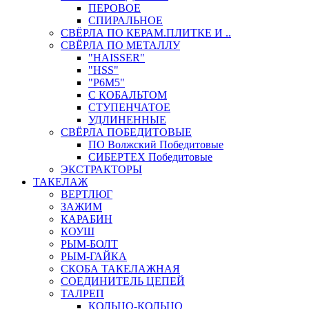
ПЕРОВОЕ
СПИРАЛЬНОЕ
СВЁРЛА ПО КЕРАМ.ПЛИТКЕ И ..
СВЁРЛА ПО МЕТАЛЛУ
"HAISSER"
"HSS"
"Р6М5"
С КОБАЛЬТОМ
СТУПЕНЧАТОЕ
УДЛИНЕННЫЕ
СВЁРЛА ПОБЕДИТОВЫЕ
ПО Волжский Победитовые
СИБЕРТЕХ Победитовые
ЭКСТРАКТОРЫ
ТАКЕЛАЖ
ВЕРТЛЮГ
ЗАЖИМ
КАРАБИН
КОУШ
РЫМ-БОЛТ
РЫМ-ГАЙКА
СКОБА ТАКЕЛАЖНАЯ
СОЕДИНИТЕЛЬ ЦЕПЕЙ
ТАЛРЕП
КОЛЬЦО-КОЛЬЦО