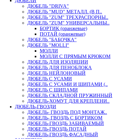
ДЮБЕЛИ
ДЮБЕЛЬ "DRIVA"
ДЮБЕЛЬ "MUD" МЕТАЛЛ. (В П..
ДЮБЕЛЬ "ZUM" ТРЕХРАСПОРНЫ..
ДЮБЕЛЬ "ZUM" УНИВЕРСАЛЬНЫ..
БОРТИК (оранжевые)
ПОТАЙ (оранжевые)
ДЮБЕЛЬ "БАБОЧКА"
ДЮБЕЛЬ "МOLLI"
МОЛЛИ
МОЛЛИ С ПРЯМЫМ КРЮКОМ
ДЮБЕЛЬ ДЛЯ ИЗОЛЯЦИИ
ДЮБЕЛЬ ДЛЯ ПЕНОБЛОКА
ДЮБЕЛЬ НЕЙЛОНОВЫЙ
ДЮБЕЛЬ С УСАМИ
ДЮБЕЛЬ С УСАМИ И ШИПАМИ (..
ДЮБЕЛЬ С ШИПАМИ
ДЮБЕЛЬ СКЛАДНОЙ ПРУЖИННЫЙ
ДЮБЕЛЬ-ХОМУТ ДЛЯ КРЕПЛЕНИ..
ДЮБЕЛЬ-ГВОЗДИ
ДЮБЕЛЬ- ГВОЗДЬ ПОД МОНТАЖ..
ДЮБЕЛЬ- ГВОЗДЬ С БОРТИКОМ
ДЮБЕЛЬ-ГВОЗДЬ ЗАБИВАЕМЫЙ
ДЮБЕЛЬ-ГВОЗДЬ ПОТАЙ
ДЮБЕЛЬ-ГВОЗДЬ ФАСАДНЫЙ