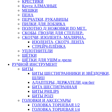
КРЕСТИКИ
Круги АЛМАЗНЫЕ
МЕШКИ
ПЕНА
ПЕРЧАТКИ, РУКАВИЦЫ
ПИЛКИ ДЛЯ ЛОБЗИКА
ПОЛОТНО Д/ НОЖОВКИ ПО МЕТ..
СКОБЫ, ГВОЗДИ ДЛЯ СТЕПЛЕР..
СКОТЧИ, ИЗОЛЕНТА, МАЛЯРНА..
ИЗОЛЕНТА, СКОТЧ, ЛЕНТА
СТРЕЙЧ-ПЛЁНКА
УПЛОТНИТЕЛИ
ЩЁТКИ
ЩЁТКИ ДЛЯ УШМ и дрели
РУЧНОЙ ИНСТРУМЕНТ
БИТЫ
БИТЫ ШЕСТИГРАННИКИ И ЗВЁЗДОЧКИ,
ШЛИЦ
АДАПТЕРЫ, ДЕРЖАТЕЛИ для бит
БИТА ШЕСТИГРАННАЯ
БИТЫ PHILIPS
БИТЫ POZI
ГОЛОВКИ И АКСЕСУАРЫ
ГОЛОВКА ТОРЦЕВАЯ 1/2
ГОЛОВКА ТОРЦЕВАЯ 1/4