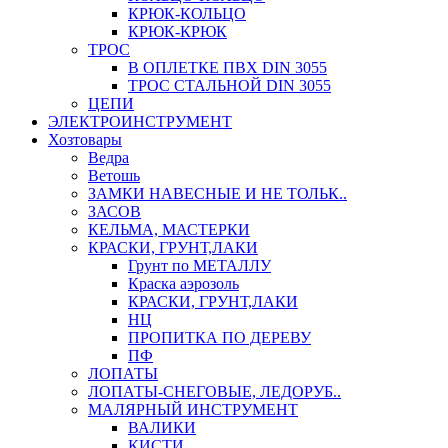
КРЮК-КОЛЬЦО
КРЮК-КРЮК
ТРОС
В ОПЛЕТКЕ ПВХ DIN 3055
ТРОС СТАЛЬНОЙ DIN 3055
ЦЕПИ
ЭЛЕКТРОИНСТРУМЕНТ
Хозтовары
Ведра
Ветошь
ЗАМКИ НАВЕСНЫЕ И НЕ ТОЛЬК..
ЗАСОВ
КЕЛЬМА, МАСТЕРКИ
КРАСКИ, ГРУНТ,ЛАКИ
Грунт по МЕТАЛЛУ
Краска аэрозоль
КРАСКИ, ГРУНТ,ЛАКИ
НЦ
ПРОПИТКА ПО ДЕРЕВУ
ПФ
ЛОПАТЫ
ЛОПАТЫ-СНЕГОВЫЕ, ЛЕДОРУБ..
МАЛЯРНЫЙ ИНСТРУМЕНТ
ВАЛИКИ
КИСТИ