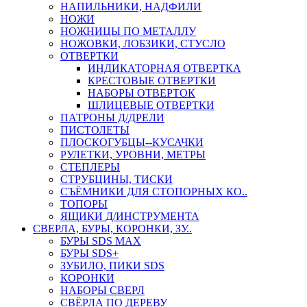
НАПИЛЬНИКИ, НАДФИЛИ
НОЖИ
НОЖНИЦЫ ПО МЕТАЛЛУ
НОЖОВКИ, ЛОБЗИКИ, СТУСЛО
ОТВЕРТКИ
ИНДИКАТОРНАЯ ОТВЕРТКА
КРЕСТОВЫЕ ОТВЕРТКИ
НАБОРЫ ОТВЕРТОК
ШЛИЦЕВЫЕ ОТВЕРТКИ
ПАТРОНЫ Д/ДРЕЛИ
ПИСТОЛЕТЫ
ПЛОСКОГУБЦЫ--КУСАЧКИ
РУЛЕТКИ, УРОВНИ, МЕТРЫ
СТЕПЛЕРЫ
СТРУБЦИНЫ, ТИСКИ
СЪЁМНИКИ ДЛЯ СТОПОРНЫХ КО..
ТОПОРЫ
ЯЩИКИ Д/ИНСТРУМЕНТА
СВЕРЛА, БУРЫ, КОРОНКИ, ЗУ..
БУРЫ SDS MAX
БУРЫ SDS+
ЗУБИЛО, ПИКИ SDS
КОРОНКИ
НАБОРЫ СВЕРЛ
СВЁРЛА ПО ДЕРЕВУ