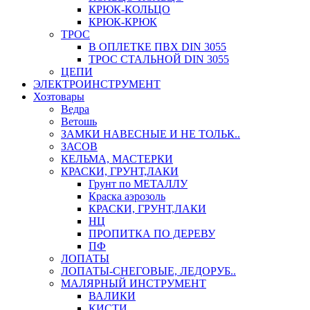
КРЮК-КОЛЬЦО
КРЮК-КРЮК
ТРОС
В ОПЛЕТКЕ ПВХ DIN 3055
ТРОС СТАЛЬНОЙ DIN 3055
ЦЕПИ
ЭЛЕКТРОИНСТРУМЕНТ
Хозтовары
Ведра
Ветошь
ЗАМКИ НАВЕСНЫЕ И НЕ ТОЛЬК..
ЗАСОВ
КЕЛЬМА, МАСТЕРКИ
КРАСКИ, ГРУНТ,ЛАКИ
Грунт по МЕТАЛЛУ
Краска аэрозоль
КРАСКИ, ГРУНТ,ЛАКИ
НЦ
ПРОПИТКА ПО ДЕРЕВУ
ПФ
ЛОПАТЫ
ЛОПАТЫ-СНЕГОВЫЕ, ЛЕДОРУБ..
МАЛЯРНЫЙ ИНСТРУМЕНТ
ВАЛИКИ
КИСТИ