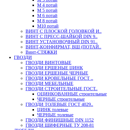
М 4 потай
М 5 потай
М 6 потай
М 8 потай
М10 потай
ВИНТ С ПЛОСКОЙ ГОЛОВКОЙ И..
ВИНТ С ПРЕСС-ШАЙБОЙ DIN 9..
ВИНТ УСТАНОВОЧНЫЙ DIN 91..
ВИНТ-КОНФИРМАТ, ВШ (ПОТАЙ..
Винт-СТЯЖКИ
ГВОЗДИ
ГВОЗДИ ВИНТОВЫЕ
ГВОЗДИ ЕРШЕНЫЕ ЦИНК
ГВОЗДИ ЕРШЕНЫЕ ЧЕРНЫЕ
ГВОЗДИ КРОВЕЛЬНЫЕ ГОСТ ..
ГВОЗДИ МЕБЕЛЬНЫЕ
ГВОЗДИ СТРОИТЕЛЬНЫЕ ГОСТ..
ОЦИНКОВАННЫЕ строительные
ЧЕРНЫЕ строительные
ГВОЗДИ ТОЛЕВЫЕ ГОСТ 4029..
ЦИНК толевые
ЧЕРНЫЕ толевые
ГВОЗДИ ФИНИШНЫЕ DIN 1152
ГВОЗДИ ШИФЕРНЫЕ ТУ 208-81