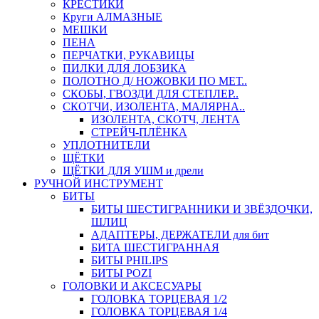
КРЕСТИКИ
Круги АЛМАЗНЫЕ
МЕШКИ
ПЕНА
ПЕРЧАТКИ, РУКАВИЦЫ
ПИЛКИ ДЛЯ ЛОБЗИКА
ПОЛОТНО Д/ НОЖОВКИ ПО МЕТ..
СКОБЫ, ГВОЗДИ ДЛЯ СТЕПЛЕР..
СКОТЧИ, ИЗОЛЕНТА, МАЛЯРНА..
ИЗОЛЕНТА, СКОТЧ, ЛЕНТА
СТРЕЙЧ-ПЛЁНКА
УПЛОТНИТЕЛИ
ЩЁТКИ
ЩЁТКИ ДЛЯ УШМ и дрели
РУЧНОЙ ИНСТРУМЕНТ
БИТЫ
БИТЫ ШЕСТИГРАННИКИ И ЗВЁЗДОЧКИ,
ШЛИЦ
АДАПТЕРЫ, ДЕРЖАТЕЛИ для бит
БИТА ШЕСТИГРАННАЯ
БИТЫ PHILIPS
БИТЫ POZI
ГОЛОВКИ И АКСЕСУАРЫ
ГОЛОВКА ТОРЦЕВАЯ 1/2
ГОЛОВКА ТОРЦЕВАЯ 1/4