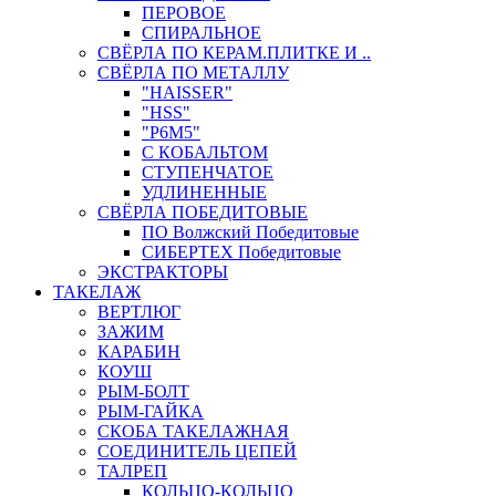
ПЕРОВОЕ
СПИРАЛЬНОЕ
СВЁРЛА ПО КЕРАМ.ПЛИТКЕ И ..
СВЁРЛА ПО МЕТАЛЛУ
"HAISSER"
"HSS"
"Р6М5"
С КОБАЛЬТОМ
СТУПЕНЧАТОЕ
УДЛИНЕННЫЕ
СВЁРЛА ПОБЕДИТОВЫЕ
ПО Волжский Победитовые
СИБЕРТЕХ Победитовые
ЭКСТРАКТОРЫ
ТАКЕЛАЖ
ВЕРТЛЮГ
ЗАЖИМ
КАРАБИН
КОУШ
РЫМ-БОЛТ
РЫМ-ГАЙКА
СКОБА ТАКЕЛАЖНАЯ
СОЕДИНИТЕЛЬ ЦЕПЕЙ
ТАЛРЕП
КОЛЬЦО-КОЛЬЦО