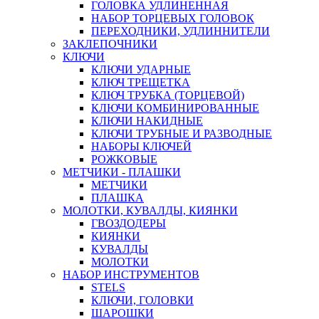
ГОЛОВКА УДЛИНЕННАЯ
НАБОР ТОРЦЕВЫХ ГОЛОВОК
ПЕРЕХОДНИКИ, УДЛИННИТЕЛИ
ЗАКЛЕПОЧНИКИ
КЛЮЧИ
КЛЮЧИ УДАРНЫЕ
КЛЮЧ ТРЕЩЕТКА
КЛЮЧ ТРУБКА (ТОРЦЕВОЙ)
КЛЮЧИ КОМБИНИРОВАННЫЕ
КЛЮЧИ НАКИДНЫЕ
КЛЮЧИ ТРУБНЫЕ И РАЗВОДНЫЕ
НАБОРЫ КЛЮЧЕЙ
РОЖКОВЫЕ
МЕТЧИКИ - ПЛАШКИ
МЕТЧИКИ
ПЛАШКА
МОЛОТКИ, КУВАЛДЫ, КИЯНКИ
ГВОЗДОДЕРЫ
КИЯНКИ
КУВАЛДЫ
МОЛОТКИ
НАБОР ИНСТРУМЕНТОВ
STELS
КЛЮЧИ, ГОЛОВКИ
ШАРОШКИ