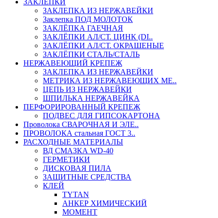
ЗАКЛЕПКИ
ЗАКЛЕПКА ИЗ НЕРЖАВЕЙКИ
Заклепка ПОД МОЛОТОК
ЗАКЛЁПКА ГАЕЧНАЯ
ЗАКЛЁПКИ АЛ/СТ. ЦИНК (DI..
ЗАКЛЁПКИ АЛ/СТ. ОКРАШЕНЫЕ
ЗАКЛЁПКИ СТАЛЬ/СТАЛЬ
НЕРЖАВЕЮЩИЙ КРЕПЕЖ
ЗАКЛЕПКА ИЗ НЕРЖАВЕЙКИ
МЕТРИКА ИЗ НЕРЖАВЕЮЩИХ МЕ..
ЦЕПЬ ИЗ НЕРЖАВЕЙКИ
ШПИЛЬКА НЕРЖАВЕЙКА
ПЕРФОРИРОВАННЫЙ КРЕПЕЖ
ПОДВЕС ДЛЯ ГИПСОКАРТОНА
Проволока СВАРОЧНАЯ И ЭЛЕ..
ПРОВОЛОКА стальная ГОСТ 3..
РАСХОДНЫЕ МАТЕРИАЛЫ
ВД СМАЗКА WD-40
ГЕРМЕТИКИ
ДИСКОВАЯ ПИЛА
ЗАЩИТНЫЕ СРЕДСТВА
КЛЕЙ
TYTAN
АНКЕР ХИМИЧЕСКИЙ
МОМЕНТ