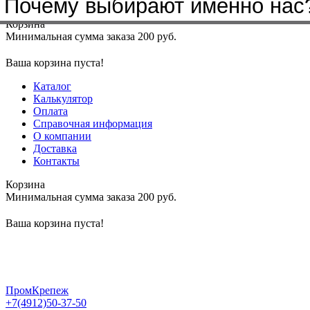
Почему выбирают именно нас
Меню
+7(4912)50-37-50
sbit@krep62.ru
Корзина
Минимальная сумма заказа 200 руб.
Ваша корзина пуста!
Каталог
Калькулятор
Оплата
Справочная информация
О компании
Доставка
Контакты
Корзина
Минимальная сумма заказа 200 руб.
Ваша корзина пуста!
ПромКрепеж
+7(4912)50-37-50