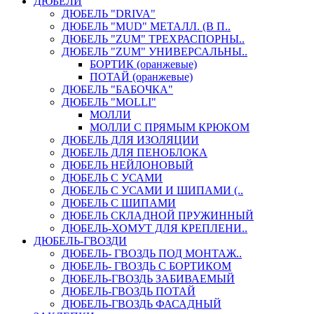
ДЮБЕЛИ
ДЮБЕЛЬ "DRIVA"
ДЮБЕЛЬ "MUD" МЕТАЛЛ. (В П..
ДЮБЕЛЬ "ZUM" ТРЕХРАСПОРНЫ..
ДЮБЕЛЬ "ZUM" УНИВЕРСАЛЬНЫ..
БОРТИК (оранжевые)
ПОТАЙ (оранжевые)
ДЮБЕЛЬ "БАБОЧКА"
ДЮБЕЛЬ "МOLLI"
МОЛЛИ
МОЛЛИ С ПРЯМЫМ КРЮКОМ
ДЮБЕЛЬ ДЛЯ ИЗОЛЯЦИИ
ДЮБЕЛЬ ДЛЯ ПЕНОБЛОКА
ДЮБЕЛЬ НЕЙЛОНОВЫЙ
ДЮБЕЛЬ С УСАМИ
ДЮБЕЛЬ С УСАМИ И ШИПАМИ (..
ДЮБЕЛЬ С ШИПАМИ
ДЮБЕЛЬ СКЛАДНОЙ ПРУЖИННЫЙ
ДЮБЕЛЬ-ХОМУТ ДЛЯ КРЕПЛЕНИ..
ДЮБЕЛЬ-ГВОЗДИ
ДЮБЕЛЬ- ГВОЗДЬ ПОД МОНТАЖ..
ДЮБЕЛЬ- ГВОЗДЬ С БОРТИКОМ
ДЮБЕЛЬ-ГВОЗДЬ ЗАБИВАЕМЫЙ
ДЮБЕЛЬ-ГВОЗДЬ ПОТАЙ
ДЮБЕЛЬ-ГВОЗДЬ ФАСАДНЫЙ