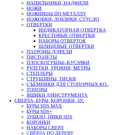
НАПИЛЬНИКИ, НАДФИЛИ
НОЖИ
НОЖНИЦЫ ПО МЕТАЛЛУ
НОЖОВКИ, ЛОБЗИКИ, СТУСЛО
ОТВЕРТКИ
ИНДИКАТОРНАЯ ОТВЕРТКА
КРЕСТОВЫЕ ОТВЕРТКИ
НАБОРЫ ОТВЕРТОК
ШЛИЦЕВЫЕ ОТВЕРТКИ
ПАТРОНЫ Д/ДРЕЛИ
ПИСТОЛЕТЫ
ПЛОСКОГУБЦЫ--КУСАЧКИ
РУЛЕТКИ, УРОВНИ, МЕТРЫ
СТЕПЛЕРЫ
СТРУБЦИНЫ, ТИСКИ
СЪЁМНИКИ ДЛЯ СТОПОРНЫХ КО..
ТОПОРЫ
ЯЩИКИ Д/ИНСТРУМЕНТА
СВЕРЛА, БУРЫ, КОРОНКИ, ЗУ..
БУРЫ SDS MAX
БУРЫ SDS+
ЗУБИЛО, ПИКИ SDS
КОРОНКИ
НАБОРЫ СВЕРЛ
СВЁРЛА ПО ДЕРЕВУ