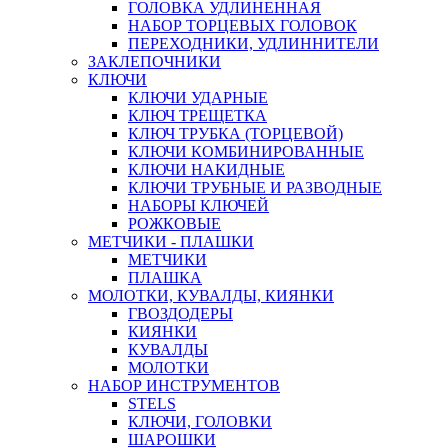
ГОЛОВКА УДЛИНЕННАЯ
НАБОР ТОРЦЕВЫХ ГОЛОВОК
ПЕРЕХОДНИКИ, УДЛИННИТЕЛИ
ЗАКЛЕПОЧНИКИ
КЛЮЧИ
КЛЮЧИ УДАРНЫЕ
КЛЮЧ ТРЕЩЕТКА
КЛЮЧ ТРУБКА (ТОРЦЕВОЙ)
КЛЮЧИ КОМБИНИРОВАННЫЕ
КЛЮЧИ НАКИДНЫЕ
КЛЮЧИ ТРУБНЫЕ И РАЗВОДНЫЕ
НАБОРЫ КЛЮЧЕЙ
РОЖКОВЫЕ
МЕТЧИКИ - ПЛАШКИ
МЕТЧИКИ
ПЛАШКА
МОЛОТКИ, КУВАЛДЫ, КИЯНКИ
ГВОЗДОДЕРЫ
КИЯНКИ
КУВАЛДЫ
МОЛОТКИ
НАБОР ИНСТРУМЕНТОВ
STELS
КЛЮЧИ, ГОЛОВКИ
ШАРОШКИ