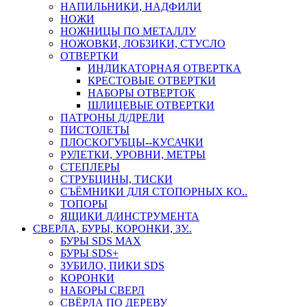
НАПИЛЬНИКИ, НАДФИЛИ
НОЖИ
НОЖНИЦЫ ПО МЕТАЛЛУ
НОЖОВКИ, ЛОБЗИКИ, СТУСЛО
ОТВЕРТКИ
ИНДИКАТОРНАЯ ОТВЕРТКА
КРЕСТОВЫЕ ОТВЕРТКИ
НАБОРЫ ОТВЕРТОК
ШЛИЦЕВЫЕ ОТВЕРТКИ
ПАТРОНЫ Д/ДРЕЛИ
ПИСТОЛЕТЫ
ПЛОСКОГУБЦЫ--КУСАЧКИ
РУЛЕТКИ, УРОВНИ, МЕТРЫ
СТЕПЛЕРЫ
СТРУБЦИНЫ, ТИСКИ
СЪЁМНИКИ ДЛЯ СТОПОРНЫХ КО..
ТОПОРЫ
ЯЩИКИ Д/ИНСТРУМЕНТА
СВЕРЛА, БУРЫ, КОРОНКИ, ЗУ..
БУРЫ SDS MAX
БУРЫ SDS+
ЗУБИЛО, ПИКИ SDS
КОРОНКИ
НАБОРЫ СВЕРЛ
СВЁРЛА ПО ДЕРЕВУ