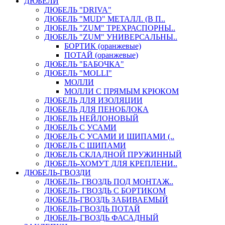
ДЮБЕЛИ
ДЮБЕЛЬ "DRIVA"
ДЮБЕЛЬ "MUD" МЕТАЛЛ. (В П..
ДЮБЕЛЬ "ZUM" ТРЕХРАСПОРНЫ..
ДЮБЕЛЬ "ZUM" УНИВЕРСАЛЬНЫ..
БОРТИК (оранжевые)
ПОТАЙ (оранжевые)
ДЮБЕЛЬ "БАБОЧКА"
ДЮБЕЛЬ "МOLLI"
МОЛЛИ
МОЛЛИ С ПРЯМЫМ КРЮКОМ
ДЮБЕЛЬ ДЛЯ ИЗОЛЯЦИИ
ДЮБЕЛЬ ДЛЯ ПЕНОБЛОКА
ДЮБЕЛЬ НЕЙЛОНОВЫЙ
ДЮБЕЛЬ С УСАМИ
ДЮБЕЛЬ С УСАМИ И ШИПАМИ (..
ДЮБЕЛЬ С ШИПАМИ
ДЮБЕЛЬ СКЛАДНОЙ ПРУЖИННЫЙ
ДЮБЕЛЬ-ХОМУТ ДЛЯ КРЕПЛЕНИ..
ДЮБЕЛЬ-ГВОЗДИ
ДЮБЕЛЬ- ГВОЗДЬ ПОД МОНТАЖ..
ДЮБЕЛЬ- ГВОЗДЬ С БОРТИКОМ
ДЮБЕЛЬ-ГВОЗДЬ ЗАБИВАЕМЫЙ
ДЮБЕЛЬ-ГВОЗДЬ ПОТАЙ
ДЮБЕЛЬ-ГВОЗДЬ ФАСАДНЫЙ