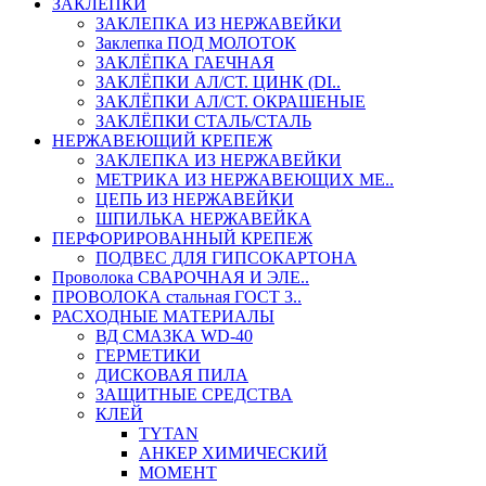
ЗАКЛЕПКИ
ЗАКЛЕПКА ИЗ НЕРЖАВЕЙКИ
Заклепка ПОД МОЛОТОК
ЗАКЛЁПКА ГАЕЧНАЯ
ЗАКЛЁПКИ АЛ/СТ. ЦИНК (DI..
ЗАКЛЁПКИ АЛ/СТ. ОКРАШЕНЫЕ
ЗАКЛЁПКИ СТАЛЬ/СТАЛЬ
НЕРЖАВЕЮЩИЙ КРЕПЕЖ
ЗАКЛЕПКА ИЗ НЕРЖАВЕЙКИ
МЕТРИКА ИЗ НЕРЖАВЕЮЩИХ МЕ..
ЦЕПЬ ИЗ НЕРЖАВЕЙКИ
ШПИЛЬКА НЕРЖАВЕЙКА
ПЕРФОРИРОВАННЫЙ КРЕПЕЖ
ПОДВЕС ДЛЯ ГИПСОКАРТОНА
Проволока СВАРОЧНАЯ И ЭЛЕ..
ПРОВОЛОКА стальная ГОСТ 3..
РАСХОДНЫЕ МАТЕРИАЛЫ
ВД СМАЗКА WD-40
ГЕРМЕТИКИ
ДИСКОВАЯ ПИЛА
ЗАЩИТНЫЕ СРЕДСТВА
КЛЕЙ
TYTAN
АНКЕР ХИМИЧЕСКИЙ
МОМЕНТ