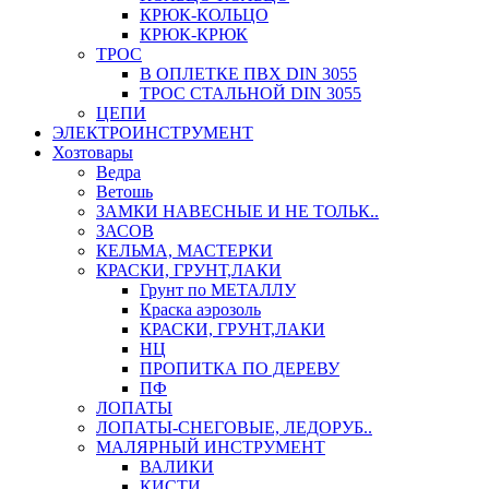
КРЮК-КОЛЬЦО
КРЮК-КРЮК
ТРОС
В ОПЛЕТКЕ ПВХ DIN 3055
ТРОС СТАЛЬНОЙ DIN 3055
ЦЕПИ
ЭЛЕКТРОИНСТРУМЕНТ
Хозтовары
Ведра
Ветошь
ЗАМКИ НАВЕСНЫЕ И НЕ ТОЛЬК..
ЗАСОВ
КЕЛЬМА, МАСТЕРКИ
КРАСКИ, ГРУНТ,ЛАКИ
Грунт по МЕТАЛЛУ
Краска аэрозоль
КРАСКИ, ГРУНТ,ЛАКИ
НЦ
ПРОПИТКА ПО ДЕРЕВУ
ПФ
ЛОПАТЫ
ЛОПАТЫ-СНЕГОВЫЕ, ЛЕДОРУБ..
МАЛЯРНЫЙ ИНСТРУМЕНТ
ВАЛИКИ
КИСТИ