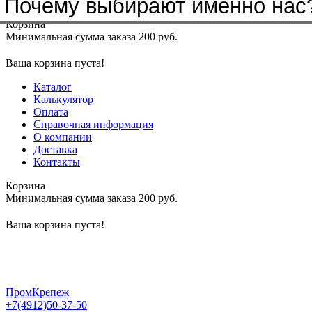
Почему выбирают именно нас
Меню
+7(4912)50-37-50
sbit@krep62.ru
Корзина
Минимальная сумма заказа 200 руб.
Ваша корзина пуста!
Каталог
Калькулятор
Оплата
Справочная информация
О компании
Доставка
Контакты
Корзина
Минимальная сумма заказа 200 руб.
Ваша корзина пуста!
ПромКрепеж
+7(4912)50-37-50