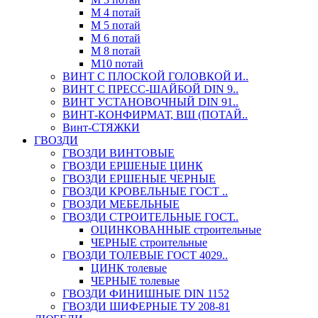
М 4 потай
М 5 потай
М 6 потай
М 8 потай
М10 потай
ВИНТ С ПЛОСКОЙ ГОЛОВКОЙ И..
ВИНТ С ПРЕСС-ШАЙБОЙ DIN 9..
ВИНТ УСТАНОВОЧНЫЙ DIN 91..
ВИНТ-КОНФИРМАТ, ВШ (ПОТАЙ..
Винт-СТЯЖКИ
ГВОЗДИ
ГВОЗДИ ВИНТОВЫЕ
ГВОЗДИ ЕРШЕНЫЕ ЦИНК
ГВОЗДИ ЕРШЕНЫЕ ЧЕРНЫЕ
ГВОЗДИ КРОВЕЛЬНЫЕ ГОСТ ..
ГВОЗДИ МЕБЕЛЬНЫЕ
ГВОЗДИ СТРОИТЕЛЬНЫЕ ГОСТ..
ОЦИНКОВАННЫЕ строительные
ЧЕРНЫЕ строительные
ГВОЗДИ ТОЛЕВЫЕ ГОСТ 4029..
ЦИНК толевые
ЧЕРНЫЕ толевые
ГВОЗДИ ФИНИШНЫЕ DIN 1152
ГВОЗДИ ШИФЕРНЫЕ ТУ 208-81