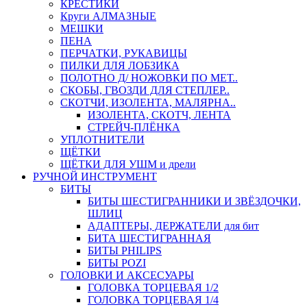
КРЕСТИКИ
Круги АЛМАЗНЫЕ
МЕШКИ
ПЕНА
ПЕРЧАТКИ, РУКАВИЦЫ
ПИЛКИ ДЛЯ ЛОБЗИКА
ПОЛОТНО Д/ НОЖОВКИ ПО МЕТ..
СКОБЫ, ГВОЗДИ ДЛЯ СТЕПЛЕР..
СКОТЧИ, ИЗОЛЕНТА, МАЛЯРНА..
ИЗОЛЕНТА, СКОТЧ, ЛЕНТА
СТРЕЙЧ-ПЛЁНКА
УПЛОТНИТЕЛИ
ЩЁТКИ
ЩЁТКИ ДЛЯ УШМ и дрели
РУЧНОЙ ИНСТРУМЕНТ
БИТЫ
БИТЫ ШЕСТИГРАННИКИ И ЗВЁЗДОЧКИ,
ШЛИЦ
АДАПТЕРЫ, ДЕРЖАТЕЛИ для бит
БИТА ШЕСТИГРАННАЯ
БИТЫ PHILIPS
БИТЫ POZI
ГОЛОВКИ И АКСЕСУАРЫ
ГОЛОВКА ТОРЦЕВАЯ 1/2
ГОЛОВКА ТОРЦЕВАЯ 1/4