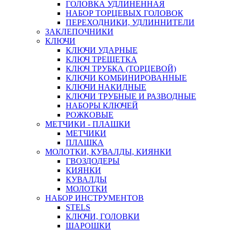
ГОЛОВКА УДЛИНЕННАЯ
НАБОР ТОРЦЕВЫХ ГОЛОВОК
ПЕРЕХОДНИКИ, УДЛИННИТЕЛИ
ЗАКЛЕПОЧНИКИ
КЛЮЧИ
КЛЮЧИ УДАРНЫЕ
КЛЮЧ ТРЕЩЕТКА
КЛЮЧ ТРУБКА (ТОРЦЕВОЙ)
КЛЮЧИ КОМБИНИРОВАННЫЕ
КЛЮЧИ НАКИДНЫЕ
КЛЮЧИ ТРУБНЫЕ И РАЗВОДНЫЕ
НАБОРЫ КЛЮЧЕЙ
РОЖКОВЫЕ
МЕТЧИКИ - ПЛАШКИ
МЕТЧИКИ
ПЛАШКА
МОЛОТКИ, КУВАЛДЫ, КИЯНКИ
ГВОЗДОДЕРЫ
КИЯНКИ
КУВАЛДЫ
МОЛОТКИ
НАБОР ИНСТРУМЕНТОВ
STELS
КЛЮЧИ, ГОЛОВКИ
ШАРОШКИ