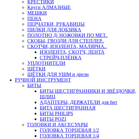
КРЕСТИКИ
Круги АЛМАЗНЫЕ
МЕШКИ
ПЕНА
ПЕРЧАТКИ, РУКАВИЦЫ
ПИЛКИ ДЛЯ ЛОБЗИКА
ПОЛОТНО Д/ НОЖОВКИ ПО МЕТ..
СКОБЫ, ГВОЗДИ ДЛЯ СТЕПЛЕР..
СКОТЧИ, ИЗОЛЕНТА, МАЛЯРНА..
ИЗОЛЕНТА, СКОТЧ, ЛЕНТА
СТРЕЙЧ-ПЛЁНКА
УПЛОТНИТЕЛИ
ЩЁТКИ
ЩЁТКИ ДЛЯ УШМ и дрели
РУЧНОЙ ИНСТРУМЕНТ
БИТЫ
БИТЫ ШЕСТИГРАННИКИ И ЗВЁЗДОЧКИ,
ШЛИЦ
АДАПТЕРЫ, ДЕРЖАТЕЛИ для бит
БИТА ШЕСТИГРАННАЯ
БИТЫ PHILIPS
БИТЫ POZI
ГОЛОВКИ И АКСЕСУАРЫ
ГОЛОВКА ТОРЦЕВАЯ 1/2
ГОЛОВКА ТОРЦЕВАЯ 1/4