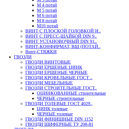
М 4 потай
М 5 потай
М 6 потай
М 8 потай
М10 потай
ВИНТ С ПЛОСКОЙ ГОЛОВКОЙ И..
ВИНТ С ПРЕСС-ШАЙБОЙ DIN 9..
ВИНТ УСТАНОВОЧНЫЙ DIN 91..
ВИНТ-КОНФИРМАТ, ВШ (ПОТАЙ..
Винт-СТЯЖКИ
ГВОЗДИ
ГВОЗДИ ВИНТОВЫЕ
ГВОЗДИ ЕРШЕНЫЕ ЦИНК
ГВОЗДИ ЕРШЕНЫЕ ЧЕРНЫЕ
ГВОЗДИ КРОВЕЛЬНЫЕ ГОСТ ..
ГВОЗДИ МЕБЕЛЬНЫЕ
ГВОЗДИ СТРОИТЕЛЬНЫЕ ГОСТ..
ОЦИНКОВАННЫЕ строительные
ЧЕРНЫЕ строительные
ГВОЗДИ ТОЛЕВЫЕ ГОСТ 4029..
ЦИНК толевые
ЧЕРНЫЕ толевые
ГВОЗДИ ФИНИШНЫЕ DIN 1152
ГВОЗДИ ШИФЕРНЫЕ ТУ 208-81