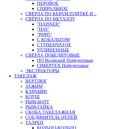
ПЕРОВОЕ
СПИРАЛЬНОЕ
СВЁРЛА ПО КЕРАМ.ПЛИТКЕ И ..
СВЁРЛА ПО МЕТАЛЛУ
"HAISSER"
"HSS"
"Р6М5"
С КОБАЛЬТОМ
СТУПЕНЧАТОЕ
УДЛИНЕННЫЕ
СВЁРЛА ПОБЕДИТОВЫЕ
ПО Волжский Победитовые
СИБЕРТЕХ Победитовые
ЭКСТРАКТОРЫ
ТАКЕЛАЖ
ВЕРТЛЮГ
ЗАЖИМ
КАРАБИН
КОУШ
РЫМ-БОЛТ
РЫМ-ГАЙКА
СКОБА ТАКЕЛАЖНАЯ
СОЕДИНИТЕЛЬ ЦЕПЕЙ
ТАЛРЕП
КОЛЬЦО-КОЛЬЦО