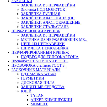
ЗАКЛЕПКИ
ЗАКЛЕПКА ИЗ НЕРЖАВЕЙКИ
Заклепка ПОД МОЛОТОК
ЗАКЛЁПКА ГАЕЧНАЯ
ЗАКЛЁПКИ АЛ/СТ. ЦИНК (DI..
ЗАКЛЁПКИ АЛ/СТ. ОКРАШЕНЫЕ
ЗАКЛЁПКИ СТАЛЬ/СТАЛЬ
НЕРЖАВЕЮЩИЙ КРЕПЕЖ
ЗАКЛЕПКА ИЗ НЕРЖАВЕЙКИ
МЕТРИКА ИЗ НЕРЖАВЕЮЩИХ МЕ..
ЦЕПЬ ИЗ НЕРЖАВЕЙКИ
ШПИЛЬКА НЕРЖАВЕЙКА
ПЕРФОРИРОВАННЫЙ КРЕПЕЖ
ПОДВЕС ДЛЯ ГИПСОКАРТОНА
Проволока СВАРОЧНАЯ И ЭЛЕ..
ПРОВОЛОКА стальная ГОСТ 3..
РАСХОДНЫЕ МАТЕРИАЛЫ
ВД СМАЗКА WD-40
ГЕРМЕТИКИ
ДИСКОВАЯ ПИЛА
ЗАЩИТНЫЕ СРЕДСТВА
КЛЕЙ
TYTAN
АНКЕР ХИМИЧЕСКИЙ
МОМЕНТ