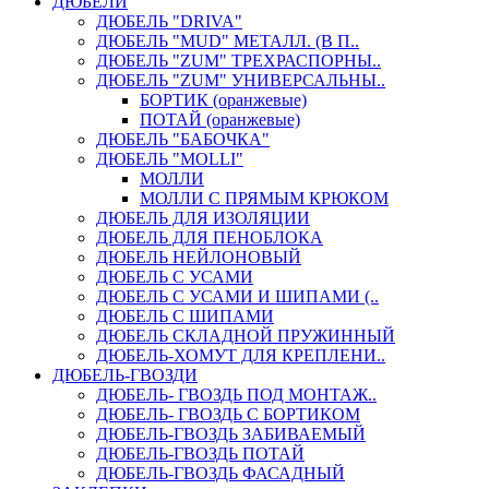
ДЮБЕЛИ
ДЮБЕЛЬ "DRIVA"
ДЮБЕЛЬ "MUD" МЕТАЛЛ. (В П..
ДЮБЕЛЬ "ZUM" ТРЕХРАСПОРНЫ..
ДЮБЕЛЬ "ZUM" УНИВЕРСАЛЬНЫ..
БОРТИК (оранжевые)
ПОТАЙ (оранжевые)
ДЮБЕЛЬ "БАБОЧКА"
ДЮБЕЛЬ "МOLLI"
МОЛЛИ
МОЛЛИ С ПРЯМЫМ КРЮКОМ
ДЮБЕЛЬ ДЛЯ ИЗОЛЯЦИИ
ДЮБЕЛЬ ДЛЯ ПЕНОБЛОКА
ДЮБЕЛЬ НЕЙЛОНОВЫЙ
ДЮБЕЛЬ С УСАМИ
ДЮБЕЛЬ С УСАМИ И ШИПАМИ (..
ДЮБЕЛЬ С ШИПАМИ
ДЮБЕЛЬ СКЛАДНОЙ ПРУЖИННЫЙ
ДЮБЕЛЬ-ХОМУТ ДЛЯ КРЕПЛЕНИ..
ДЮБЕЛЬ-ГВОЗДИ
ДЮБЕЛЬ- ГВОЗДЬ ПОД МОНТАЖ..
ДЮБЕЛЬ- ГВОЗДЬ С БОРТИКОМ
ДЮБЕЛЬ-ГВОЗДЬ ЗАБИВАЕМЫЙ
ДЮБЕЛЬ-ГВОЗДЬ ПОТАЙ
ДЮБЕЛЬ-ГВОЗДЬ ФАСАДНЫЙ