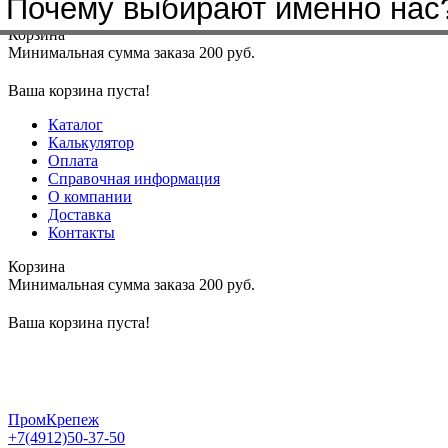
Почему выбирают именно нас
Меню
+7(4912)50-37-50
sbit@krep62.ru
Корзина
Минимальная сумма заказа 200 руб.
Ваша корзина пуста!
Каталог
Калькулятор
Оплата
Справочная информация
О компании
Доставка
Контакты
Корзина
Минимальная сумма заказа 200 руб.
Ваша корзина пуста!
ПромКрепеж
+7(4912)50-37-50