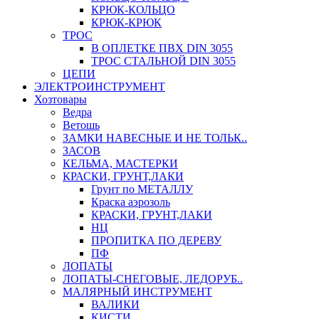
КРЮК-КОЛЬЦО
КРЮК-КРЮК
ТРОС
В ОПЛЕТКЕ ПВХ DIN 3055
ТРОС СТАЛЬНОЙ DIN 3055
ЦЕПИ
ЭЛЕКТРОИНСТРУМЕНТ
Хозтовары
Ведра
Ветошь
ЗАМКИ НАВЕСНЫЕ И НЕ ТОЛЬК..
ЗАСОВ
КЕЛЬМА, МАСТЕРКИ
КРАСКИ, ГРУНТ,ЛАКИ
Грунт по МЕТАЛЛУ
Краска аэрозоль
КРАСКИ, ГРУНТ,ЛАКИ
НЦ
ПРОПИТКА ПО ДЕРЕВУ
ПФ
ЛОПАТЫ
ЛОПАТЫ-СНЕГОВЫЕ, ЛЕДОРУБ..
МАЛЯРНЫЙ ИНСТРУМЕНТ
ВАЛИКИ
КИСТИ