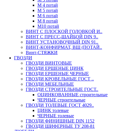
М 4 потай
М 5 потай
М 6 потай
М 8 потай
М10 потай
ВИНТ С ПЛОСКОЙ ГОЛОВКОЙ И..
ВИНТ С ПРЕСС-ШАЙБОЙ DIN 9..
ВИНТ УСТАНОВОЧНЫЙ DIN 91..
ВИНТ-КОНФИРМАТ, ВШ (ПОТАЙ..
Винт-СТЯЖКИ
ГВОЗДИ
ГВОЗДИ ВИНТОВЫЕ
ГВОЗДИ ЕРШЕНЫЕ ЦИНК
ГВОЗДИ ЕРШЕНЫЕ ЧЕРНЫЕ
ГВОЗДИ КРОВЕЛЬНЫЕ ГОСТ ..
ГВОЗДИ МЕБЕЛЬНЫЕ
ГВОЗДИ СТРОИТЕЛЬНЫЕ ГОСТ..
ОЦИНКОВАННЫЕ строительные
ЧЕРНЫЕ строительные
ГВОЗДИ ТОЛЕВЫЕ ГОСТ 4029..
ЦИНК толевые
ЧЕРНЫЕ толевые
ГВОЗДИ ФИНИШНЫЕ DIN 1152
ГВОЗДИ ШИФЕРНЫЕ ТУ 208-81