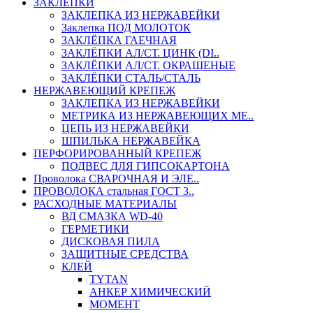
ЗАКЛЕПКИ
ЗАКЛЕПКА ИЗ НЕРЖАВЕЙКИ
Заклепка ПОД МОЛОТОК
ЗАКЛЁПКА ГАЕЧНАЯ
ЗАКЛЁПКИ АЛ/СТ. ЦИНК (DI..
ЗАКЛЁПКИ АЛ/СТ. ОКРАШЕНЫЕ
ЗАКЛЁПКИ СТАЛЬ/СТАЛЬ
НЕРЖАВЕЮЩИЙ КРЕПЕЖ
ЗАКЛЕПКА ИЗ НЕРЖАВЕЙКИ
МЕТРИКА ИЗ НЕРЖАВЕЮЩИХ МЕ..
ЦЕПЬ ИЗ НЕРЖАВЕЙКИ
ШПИЛЬКА НЕРЖАВЕЙКА
ПЕРФОРИРОВАННЫЙ КРЕПЕЖ
ПОДВЕС ДЛЯ ГИПСОКАРТОНА
Проволока СВАРОЧНАЯ И ЭЛЕ..
ПРОВОЛОКА стальная ГОСТ 3..
РАСХОДНЫЕ МАТЕРИАЛЫ
ВД СМАЗКА WD-40
ГЕРМЕТИКИ
ДИСКОВАЯ ПИЛА
ЗАЩИТНЫЕ СРЕДСТВА
КЛЕЙ
TYTAN
АНКЕР ХИМИЧЕСКИЙ
МОМЕНТ