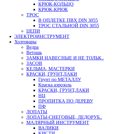
КРЮК-КОЛЬЦО
КРЮК-КРЮК
ТРОС
В ОПЛЕТКЕ ПВХ DIN 3055
ТРОС СТАЛЬНОЙ DIN 3055
ЦЕПИ
ЭЛЕКТРОИНСТРУМЕНТ
Хозтовары
Ведра
Ветошь
ЗАМКИ НАВЕСНЫЕ И НЕ ТОЛЬК..
ЗАСОВ
КЕЛЬМА, МАСТЕРКИ
КРАСКИ, ГРУНТ,ЛАКИ
Грунт по МЕТАЛЛУ
Краска аэрозоль
КРАСКИ, ГРУНТ,ЛАКИ
НЦ
ПРОПИТКА ПО ДЕРЕВУ
ПФ
ЛОПАТЫ
ЛОПАТЫ-СНЕГОВЫЕ, ЛЕДОРУБ..
МАЛЯРНЫЙ ИНСТРУМЕНТ
ВАЛИКИ
КИСТИ