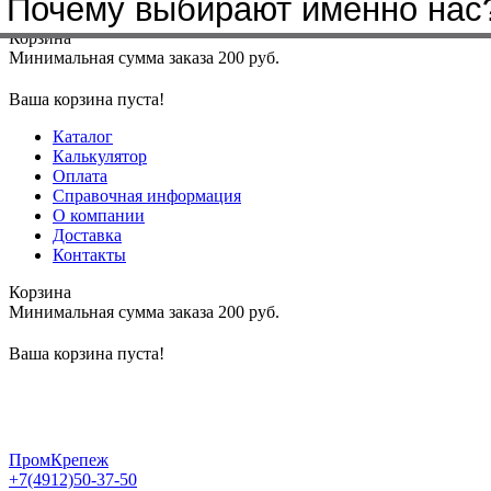
Почему выбирают именно нас
Меню
+7(4912)50-37-50
sbit@krep62.ru
Корзина
Минимальная сумма заказа 200 руб.
Ваша корзина пуста!
Каталог
Калькулятор
Оплата
Справочная информация
О компании
Доставка
Контакты
Корзина
Минимальная сумма заказа 200 руб.
Ваша корзина пуста!
ПромКрепеж
+7(4912)50-37-50