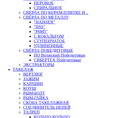
ПЕРОВОЕ
СПИРАЛЬНОЕ
СВЁРЛА ПО КЕРАМ.ПЛИТКЕ И ..
СВЁРЛА ПО МЕТАЛЛУ
"HAISSER"
"HSS"
"Р6М5"
С КОБАЛЬТОМ
СТУПЕНЧАТОЕ
УДЛИНЕННЫЕ
СВЁРЛА ПОБЕДИТОВЫЕ
ПО Волжский Победитовые
СИБЕРТЕХ Победитовые
ЭКСТРАКТОРЫ
ТАКЕЛАЖ
ВЕРТЛЮГ
ЗАЖИМ
КАРАБИН
КОУШ
РЫМ-БОЛТ
РЫМ-ГАЙКА
СКОБА ТАКЕЛАЖНАЯ
СОЕДИНИТЕЛЬ ЦЕПЕЙ
ТАЛРЕП
КОЛЬЦО-КОЛЬЦО