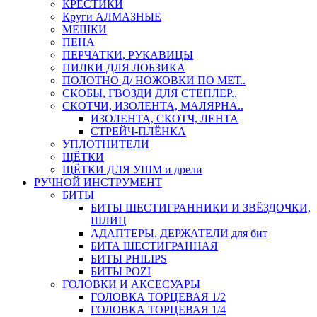
КРЕСТИКИ
Круги АЛМАЗНЫЕ
МЕШКИ
ПЕНА
ПЕРЧАТКИ, РУКАВИЦЫ
ПИЛКИ ДЛЯ ЛОБЗИКА
ПОЛОТНО Д/ НОЖОВКИ ПО МЕТ..
СКОБЫ, ГВОЗДИ ДЛЯ СТЕПЛЕР..
СКОТЧИ, ИЗОЛЕНТА, МАЛЯРНА..
ИЗОЛЕНТА, СКОТЧ, ЛЕНТА
СТРЕЙЧ-ПЛЁНКА
УПЛОТНИТЕЛИ
ЩЁТКИ
ЩЁТКИ ДЛЯ УШМ и дрели
РУЧНОЙ ИНСТРУМЕНТ
БИТЫ
БИТЫ ШЕСТИГРАННИКИ И ЗВЁЗДОЧКИ,
ШЛИЦ
АДАПТЕРЫ, ДЕРЖАТЕЛИ для бит
БИТА ШЕСТИГРАННАЯ
БИТЫ PHILIPS
БИТЫ POZI
ГОЛОВКИ И АКСЕСУАРЫ
ГОЛОВКА ТОРЦЕВАЯ 1/2
ГОЛОВКА ТОРЦЕВАЯ 1/4