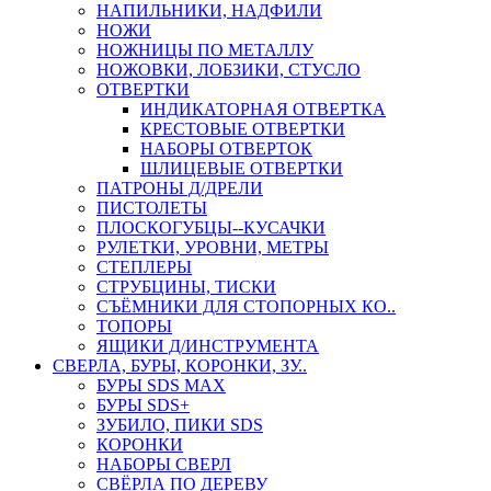
НАПИЛЬНИКИ, НАДФИЛИ
НОЖИ
НОЖНИЦЫ ПО МЕТАЛЛУ
НОЖОВКИ, ЛОБЗИКИ, СТУСЛО
ОТВЕРТКИ
ИНДИКАТОРНАЯ ОТВЕРТКА
КРЕСТОВЫЕ ОТВЕРТКИ
НАБОРЫ ОТВЕРТОК
ШЛИЦЕВЫЕ ОТВЕРТКИ
ПАТРОНЫ Д/ДРЕЛИ
ПИСТОЛЕТЫ
ПЛОСКОГУБЦЫ--КУСАЧКИ
РУЛЕТКИ, УРОВНИ, МЕТРЫ
СТЕПЛЕРЫ
СТРУБЦИНЫ, ТИСКИ
СЪЁМНИКИ ДЛЯ СТОПОРНЫХ КО..
ТОПОРЫ
ЯЩИКИ Д/ИНСТРУМЕНТА
СВЕРЛА, БУРЫ, КОРОНКИ, ЗУ..
БУРЫ SDS MAX
БУРЫ SDS+
ЗУБИЛО, ПИКИ SDS
КОРОНКИ
НАБОРЫ СВЕРЛ
СВЁРЛА ПО ДЕРЕВУ