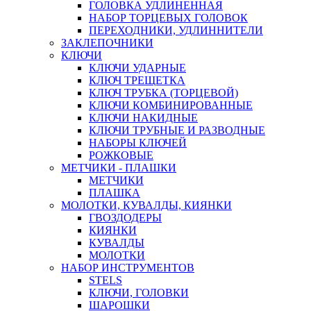
ГОЛОВКА УДЛИНЕННАЯ
НАБОР ТОРЦЕВЫХ ГОЛОВОК
ПЕРЕХОДНИКИ, УДЛИННИТЕЛИ
ЗАКЛЕПОЧНИКИ
КЛЮЧИ
КЛЮЧИ УДАРНЫЕ
КЛЮЧ ТРЕЩЕТКА
КЛЮЧ ТРУБКА (ТОРЦЕВОЙ)
КЛЮЧИ КОМБИНИРОВАННЫЕ
КЛЮЧИ НАКИДНЫЕ
КЛЮЧИ ТРУБНЫЕ И РАЗВОДНЫЕ
НАБОРЫ КЛЮЧЕЙ
РОЖКОВЫЕ
МЕТЧИКИ - ПЛАШКИ
МЕТЧИКИ
ПЛАШКА
МОЛОТКИ, КУВАЛДЫ, КИЯНКИ
ГВОЗДОДЕРЫ
КИЯНКИ
КУВАЛДЫ
МОЛОТКИ
НАБОР ИНСТРУМЕНТОВ
STELS
КЛЮЧИ, ГОЛОВКИ
ШАРОШКИ