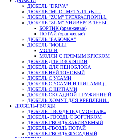
ДЮБЕЛИ
ДЮБЕЛЬ "DRIVA"
ДЮБЕЛЬ "MUD" МЕТАЛЛ. (В П..
ДЮБЕЛЬ "ZUM" ТРЕХРАСПОРНЫ..
ДЮБЕЛЬ "ZUM" УНИВЕРСАЛЬНЫ..
БОРТИК (оранжевые)
ПОТАЙ (оранжевые)
ДЮБЕЛЬ "БАБОЧКА"
ДЮБЕЛЬ "МOLLI"
МОЛЛИ
МОЛЛИ С ПРЯМЫМ КРЮКОМ
ДЮБЕЛЬ ДЛЯ ИЗОЛЯЦИИ
ДЮБЕЛЬ ДЛЯ ПЕНОБЛОКА
ДЮБЕЛЬ НЕЙЛОНОВЫЙ
ДЮБЕЛЬ С УСАМИ
ДЮБЕЛЬ С УСАМИ И ШИПАМИ (..
ДЮБЕЛЬ С ШИПАМИ
ДЮБЕЛЬ СКЛАДНОЙ ПРУЖИННЫЙ
ДЮБЕЛЬ-ХОМУТ ДЛЯ КРЕПЛЕНИ..
ДЮБЕЛЬ-ГВОЗДИ
ДЮБЕЛЬ- ГВОЗДЬ ПОД МОНТАЖ..
ДЮБЕЛЬ- ГВОЗДЬ С БОРТИКОМ
ДЮБЕЛЬ-ГВОЗДЬ ЗАБИВАЕМЫЙ
ДЮБЕЛЬ-ГВОЗДЬ ПОТАЙ
ДЮБЕЛЬ-ГВОЗДЬ ФАСАДНЫЙ