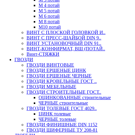
М 4 потай
М 5 потай
М 6 потай
М 8 потай
М10 потай
ВИНТ С ПЛОСКОЙ ГОЛОВКОЙ И..
ВИНТ С ПРЕСС-ШАЙБОЙ DIN 9..
ВИНТ УСТАНОВОЧНЫЙ DIN 91..
ВИНТ-КОНФИРМАТ, ВШ (ПОТАЙ..
Винт-СТЯЖКИ
ГВОЗДИ
ГВОЗДИ ВИНТОВЫЕ
ГВОЗДИ ЕРШЕНЫЕ ЦИНК
ГВОЗДИ ЕРШЕНЫЕ ЧЕРНЫЕ
ГВОЗДИ КРОВЕЛЬНЫЕ ГОСТ ..
ГВОЗДИ МЕБЕЛЬНЫЕ
ГВОЗДИ СТРОИТЕЛЬНЫЕ ГОСТ..
ОЦИНКОВАННЫЕ строительные
ЧЕРНЫЕ строительные
ГВОЗДИ ТОЛЕВЫЕ ГОСТ 4029..
ЦИНК толевые
ЧЕРНЫЕ толевые
ГВОЗДИ ФИНИШНЫЕ DIN 1152
ГВОЗДИ ШИФЕРНЫЕ ТУ 208-81