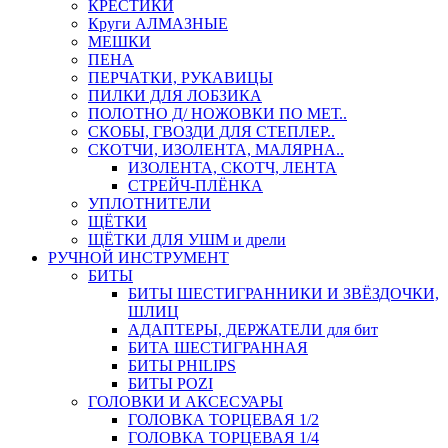
КРЕСТИКИ
Круги АЛМАЗНЫЕ
МЕШКИ
ПЕНА
ПЕРЧАТКИ, РУКАВИЦЫ
ПИЛКИ ДЛЯ ЛОБЗИКА
ПОЛОТНО Д/ НОЖОВКИ ПО МЕТ..
СКОБЫ, ГВОЗДИ ДЛЯ СТЕПЛЕР..
СКОТЧИ, ИЗОЛЕНТА, МАЛЯРНА..
ИЗОЛЕНТА, СКОТЧ, ЛЕНТА
СТРЕЙЧ-ПЛЁНКА
УПЛОТНИТЕЛИ
ЩЁТКИ
ЩЁТКИ ДЛЯ УШМ и дрели
РУЧНОЙ ИНСТРУМЕНТ
БИТЫ
БИТЫ ШЕСТИГРАННИКИ И ЗВЁЗДОЧКИ,
ШЛИЦ
АДАПТЕРЫ, ДЕРЖАТЕЛИ для бит
БИТА ШЕСТИГРАННАЯ
БИТЫ PHILIPS
БИТЫ POZI
ГОЛОВКИ И АКСЕСУАРЫ
ГОЛОВКА ТОРЦЕВАЯ 1/2
ГОЛОВКА ТОРЦЕВАЯ 1/4