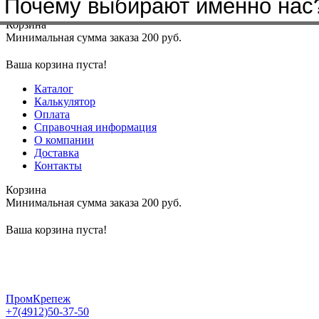
Почему выбирают именно нас
Меню
+7(4912)50-37-50
sbit@krep62.ru
Корзина
Минимальная сумма заказа 200 руб.
Ваша корзина пуста!
Каталог
Калькулятор
Оплата
Справочная информация
О компании
Доставка
Контакты
Корзина
Минимальная сумма заказа 200 руб.
Ваша корзина пуста!
ПромКрепеж
+7(4912)50-37-50