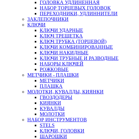
ГОЛОВКА УДЛИНЕННАЯ
НАБОР ТОРЦЕВЫХ ГОЛОВОК
ПЕРЕХОДНИКИ, УДЛИННИТЕЛИ
ЗАКЛЕПОЧНИКИ
КЛЮЧИ
КЛЮЧИ УДАРНЫЕ
КЛЮЧ ТРЕЩЕТКА
КЛЮЧ ТРУБКА (ТОРЦЕВОЙ)
КЛЮЧИ КОМБИНИРОВАННЫЕ
КЛЮЧИ НАКИДНЫЕ
КЛЮЧИ ТРУБНЫЕ И РАЗВОДНЫЕ
НАБОРЫ КЛЮЧЕЙ
РОЖКОВЫЕ
МЕТЧИКИ - ПЛАШКИ
МЕТЧИКИ
ПЛАШКА
МОЛОТКИ, КУВАЛДЫ, КИЯНКИ
ГВОЗДОДЕРЫ
КИЯНКИ
КУВАЛДЫ
МОЛОТКИ
НАБОР ИНСТРУМЕНТОВ
STELS
КЛЮЧИ, ГОЛОВКИ
ШАРОШКИ