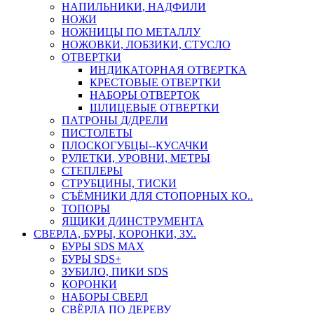
НАПИЛЬНИКИ, НАДФИЛИ
НОЖИ
НОЖНИЦЫ ПО МЕТАЛЛУ
НОЖОВКИ, ЛОБЗИКИ, СТУСЛО
ОТВЕРТКИ
ИНДИКАТОРНАЯ ОТВЕРТКА
КРЕСТОВЫЕ ОТВЕРТКИ
НАБОРЫ ОТВЕРТОК
ШЛИЦЕВЫЕ ОТВЕРТКИ
ПАТРОНЫ Д/ДРЕЛИ
ПИСТОЛЕТЫ
ПЛОСКОГУБЦЫ--КУСАЧКИ
РУЛЕТКИ, УРОВНИ, МЕТРЫ
СТЕПЛЕРЫ
СТРУБЦИНЫ, ТИСКИ
СЪЁМНИКИ ДЛЯ СТОПОРНЫХ КО..
ТОПОРЫ
ЯЩИКИ Д/ИНСТРУМЕНТА
СВЕРЛА, БУРЫ, КОРОНКИ, ЗУ..
БУРЫ SDS MAX
БУРЫ SDS+
ЗУБИЛО, ПИКИ SDS
КОРОНКИ
НАБОРЫ СВЕРЛ
СВЁРЛА ПО ДЕРЕВУ