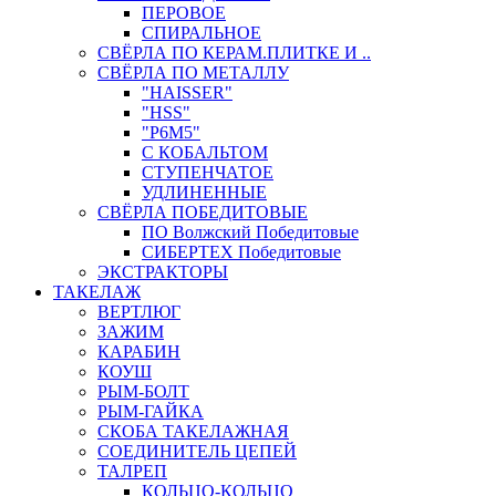
ПЕРОВОЕ
СПИРАЛЬНОЕ
СВЁРЛА ПО КЕРАМ.ПЛИТКЕ И ..
СВЁРЛА ПО МЕТАЛЛУ
"HAISSER"
"HSS"
"Р6М5"
С КОБАЛЬТОМ
СТУПЕНЧАТОЕ
УДЛИНЕННЫЕ
СВЁРЛА ПОБЕДИТОВЫЕ
ПО Волжский Победитовые
СИБЕРТЕХ Победитовые
ЭКСТРАКТОРЫ
ТАКЕЛАЖ
ВЕРТЛЮГ
ЗАЖИМ
КАРАБИН
КОУШ
РЫМ-БОЛТ
РЫМ-ГАЙКА
СКОБА ТАКЕЛАЖНАЯ
СОЕДИНИТЕЛЬ ЦЕПЕЙ
ТАЛРЕП
КОЛЬЦО-КОЛЬЦО