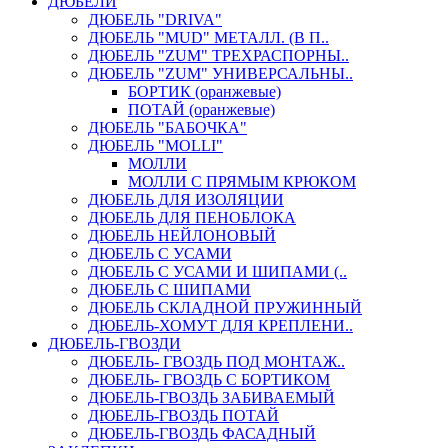
ДЮБЕЛИ
ДЮБЕЛЬ "DRIVA"
ДЮБЕЛЬ "MUD" МЕТАЛЛ. (В П..
ДЮБЕЛЬ "ZUM" ТРЕХРАСПОРНЫ..
ДЮБЕЛЬ "ZUM" УНИВЕРСАЛЬНЫ..
БОРТИК (оранжевые)
ПОТАЙ (оранжевые)
ДЮБЕЛЬ "БАБОЧКА"
ДЮБЕЛЬ "МOLLI"
МОЛЛИ
МОЛЛИ С ПРЯМЫМ КРЮКОМ
ДЮБЕЛЬ ДЛЯ ИЗОЛЯЦИИ
ДЮБЕЛЬ ДЛЯ ПЕНОБЛОКА
ДЮБЕЛЬ НЕЙЛОНОВЫЙ
ДЮБЕЛЬ С УСАМИ
ДЮБЕЛЬ С УСАМИ И ШИПАМИ (..
ДЮБЕЛЬ С ШИПАМИ
ДЮБЕЛЬ СКЛАДНОЙ ПРУЖИННЫЙ
ДЮБЕЛЬ-ХОМУТ ДЛЯ КРЕПЛЕНИ..
ДЮБЕЛЬ-ГВОЗДИ
ДЮБЕЛЬ- ГВОЗДЬ ПОД МОНТАЖ..
ДЮБЕЛЬ- ГВОЗДЬ С БОРТИКОМ
ДЮБЕЛЬ-ГВОЗДЬ ЗАБИВАЕМЫЙ
ДЮБЕЛЬ-ГВОЗДЬ ПОТАЙ
ДЮБЕЛЬ-ГВОЗДЬ ФАСАДНЫЙ