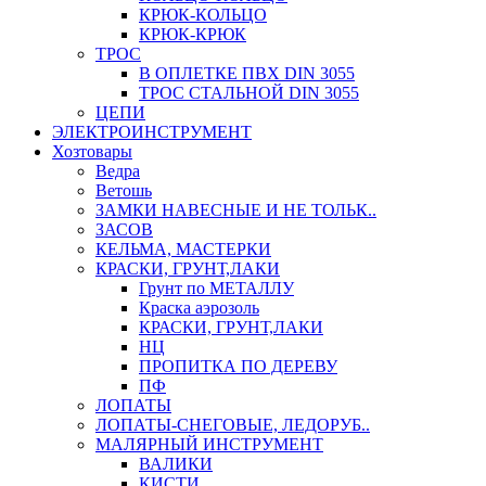
КРЮК-КОЛЬЦО
КРЮК-КРЮК
ТРОС
В ОПЛЕТКЕ ПВХ DIN 3055
ТРОС СТАЛЬНОЙ DIN 3055
ЦЕПИ
ЭЛЕКТРОИНСТРУМЕНТ
Хозтовары
Ведра
Ветошь
ЗАМКИ НАВЕСНЫЕ И НЕ ТОЛЬК..
ЗАСОВ
КЕЛЬМА, МАСТЕРКИ
КРАСКИ, ГРУНТ,ЛАКИ
Грунт по МЕТАЛЛУ
Краска аэрозоль
КРАСКИ, ГРУНТ,ЛАКИ
НЦ
ПРОПИТКА ПО ДЕРЕВУ
ПФ
ЛОПАТЫ
ЛОПАТЫ-СНЕГОВЫЕ, ЛЕДОРУБ..
МАЛЯРНЫЙ ИНСТРУМЕНТ
ВАЛИКИ
КИСТИ