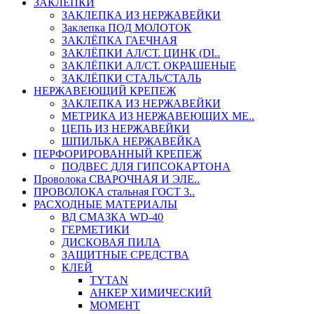
ЗАКЛЕПКИ
ЗАКЛЕПКА ИЗ НЕРЖАВЕЙКИ
Заклепка ПОД МОЛОТОК
ЗАКЛЁПКА ГАЕЧНАЯ
ЗАКЛЁПКИ АЛ/СТ. ЦИНК (DI..
ЗАКЛЁПКИ АЛ/СТ. ОКРАШЕНЫЕ
ЗАКЛЁПКИ СТАЛЬ/СТАЛЬ
НЕРЖАВЕЮЩИЙ КРЕПЕЖ
ЗАКЛЕПКА ИЗ НЕРЖАВЕЙКИ
МЕТРИКА ИЗ НЕРЖАВЕЮЩИХ МЕ..
ЦЕПЬ ИЗ НЕРЖАВЕЙКИ
ШПИЛЬКА НЕРЖАВЕЙКА
ПЕРФОРИРОВАННЫЙ КРЕПЕЖ
ПОДВЕС ДЛЯ ГИПСОКАРТОНА
Проволока СВАРОЧНАЯ И ЭЛЕ..
ПРОВОЛОКА стальная ГОСТ 3..
РАСХОДНЫЕ МАТЕРИАЛЫ
ВД СМАЗКА WD-40
ГЕРМЕТИКИ
ДИСКОВАЯ ПИЛА
ЗАЩИТНЫЕ СРЕДСТВА
КЛЕЙ
TYTAN
АНКЕР ХИМИЧЕСКИЙ
МОМЕНТ