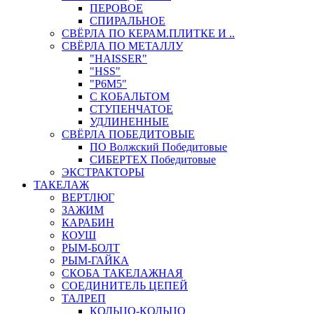
ПЕРОВОЕ
СПИРАЛЬНОЕ
СВЁРЛА ПО КЕРАМ.ПЛИТКЕ И ..
СВЁРЛА ПО МЕТАЛЛУ
"HAISSER"
"HSS"
"Р6М5"
С КОБАЛЬТОМ
СТУПЕНЧАТОЕ
УДЛИНЕННЫЕ
СВЁРЛА ПОБЕДИТОВЫЕ
ПО Волжский Победитовые
СИБЕРТЕХ Победитовые
ЭКСТРАКТОРЫ
ТАКЕЛАЖ
ВЕРТЛЮГ
ЗАЖИМ
КАРАБИН
КОУШ
РЫМ-БОЛТ
РЫМ-ГАЙКА
СКОБА ТАКЕЛАЖНАЯ
СОЕДИНИТЕЛЬ ЦЕПЕЙ
ТАЛРЕП
КОЛЬЦО-КОЛЬЦО