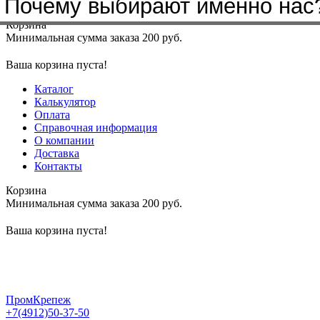
Почему выбирают именно нас
Меню
+7(4912)50-37-50
sbit@krep62.ru
Корзина
Минимальная сумма заказа 200 руб.
Ваша корзина пуста!
Каталог
Калькулятор
Оплата
Справочная информация
О компании
Доставка
Контакты
Корзина
Минимальная сумма заказа 200 руб.
Ваша корзина пуста!
ПромКрепеж
+7(4912)50-37-50