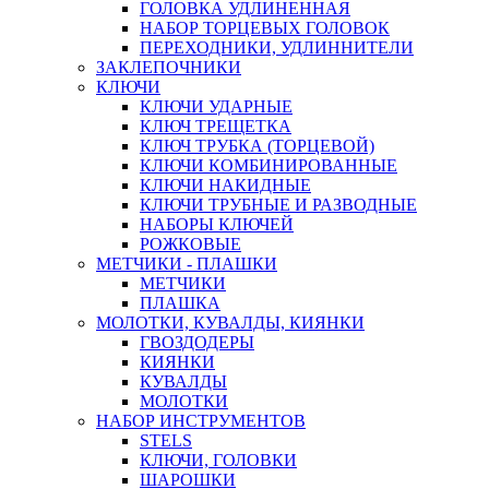
ГОЛОВКА УДЛИНЕННАЯ
НАБОР ТОРЦЕВЫХ ГОЛОВОК
ПЕРЕХОДНИКИ, УДЛИННИТЕЛИ
ЗАКЛЕПОЧНИКИ
КЛЮЧИ
КЛЮЧИ УДАРНЫЕ
КЛЮЧ ТРЕЩЕТКА
КЛЮЧ ТРУБКА (ТОРЦЕВОЙ)
КЛЮЧИ КОМБИНИРОВАННЫЕ
КЛЮЧИ НАКИДНЫЕ
КЛЮЧИ ТРУБНЫЕ И РАЗВОДНЫЕ
НАБОРЫ КЛЮЧЕЙ
РОЖКОВЫЕ
МЕТЧИКИ - ПЛАШКИ
МЕТЧИКИ
ПЛАШКА
МОЛОТКИ, КУВАЛДЫ, КИЯНКИ
ГВОЗДОДЕРЫ
КИЯНКИ
КУВАЛДЫ
МОЛОТКИ
НАБОР ИНСТРУМЕНТОВ
STELS
КЛЮЧИ, ГОЛОВКИ
ШАРОШКИ