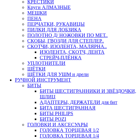
КРЕСТИКИ
Круги АЛМАЗНЫЕ
МЕШКИ
ПЕНА
ПЕРЧАТКИ, РУКАВИЦЫ
ПИЛКИ ДЛЯ ЛОБЗИКА
ПОЛОТНО Д/ НОЖОВКИ ПО МЕТ..
СКОБЫ, ГВОЗДИ ДЛЯ СТЕПЛЕР..
СКОТЧИ, ИЗОЛЕНТА, МАЛЯРНА..
ИЗОЛЕНТА, СКОТЧ, ЛЕНТА
СТРЕЙЧ-ПЛЁНКА
УПЛОТНИТЕЛИ
ЩЁТКИ
ЩЁТКИ ДЛЯ УШМ и дрели
РУЧНОЙ ИНСТРУМЕНТ
БИТЫ
БИТЫ ШЕСТИГРАННИКИ И ЗВЁЗДОЧКИ,
ШЛИЦ
АДАПТЕРЫ, ДЕРЖАТЕЛИ для бит
БИТА ШЕСТИГРАННАЯ
БИТЫ PHILIPS
БИТЫ POZI
ГОЛОВКИ И АКСЕСУАРЫ
ГОЛОВКА ТОРЦЕВАЯ 1/2
ГОЛОВКА ТОРЦЕВАЯ 1/4