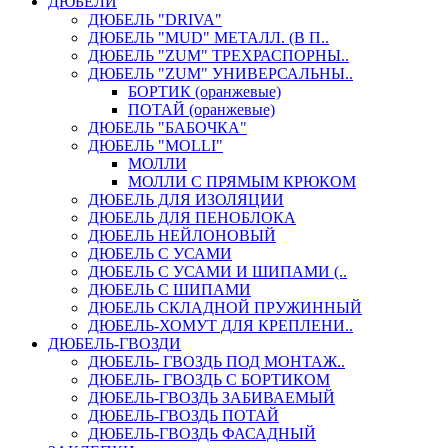
ДЮБЕЛИ
ДЮБЕЛЬ "DRIVA"
ДЮБЕЛЬ "MUD" МЕТАЛЛ. (В П..
ДЮБЕЛЬ "ZUM" ТРЕХРАСПОРНЫ..
ДЮБЕЛЬ "ZUM" УНИВЕРСАЛЬНЫ..
БОРТИК (оранжевые)
ПОТАЙ (оранжевые)
ДЮБЕЛЬ "БАБОЧКА"
ДЮБЕЛЬ "МOLLI"
МОЛЛИ
МОЛЛИ С ПРЯМЫМ КРЮКОМ
ДЮБЕЛЬ ДЛЯ ИЗОЛЯЦИИ
ДЮБЕЛЬ ДЛЯ ПЕНОБЛОКА
ДЮБЕЛЬ НЕЙЛОНОВЫЙ
ДЮБЕЛЬ С УСАМИ
ДЮБЕЛЬ С УСАМИ И ШИПАМИ (..
ДЮБЕЛЬ С ШИПАМИ
ДЮБЕЛЬ СКЛАДНОЙ ПРУЖИННЫЙ
ДЮБЕЛЬ-ХОМУТ ДЛЯ КРЕПЛЕНИ..
ДЮБЕЛЬ-ГВОЗДИ
ДЮБЕЛЬ- ГВОЗДЬ ПОД МОНТАЖ..
ДЮБЕЛЬ- ГВОЗДЬ С БОРТИКОМ
ДЮБЕЛЬ-ГВОЗДЬ ЗАБИВАЕМЫЙ
ДЮБЕЛЬ-ГВОЗДЬ ПОТАЙ
ДЮБЕЛЬ-ГВОЗДЬ ФАСАДНЫЙ