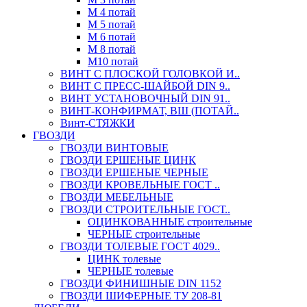
М 4 потай
М 5 потай
М 6 потай
М 8 потай
М10 потай
ВИНТ С ПЛОСКОЙ ГОЛОВКОЙ И..
ВИНТ С ПРЕСС-ШАЙБОЙ DIN 9..
ВИНТ УСТАНОВОЧНЫЙ DIN 91..
ВИНТ-КОНФИРМАТ, ВШ (ПОТАЙ..
Винт-СТЯЖКИ
ГВОЗДИ
ГВОЗДИ ВИНТОВЫЕ
ГВОЗДИ ЕРШЕНЫЕ ЦИНК
ГВОЗДИ ЕРШЕНЫЕ ЧЕРНЫЕ
ГВОЗДИ КРОВЕЛЬНЫЕ ГОСТ ..
ГВОЗДИ МЕБЕЛЬНЫЕ
ГВОЗДИ СТРОИТЕЛЬНЫЕ ГОСТ..
ОЦИНКОВАННЫЕ строительные
ЧЕРНЫЕ строительные
ГВОЗДИ ТОЛЕВЫЕ ГОСТ 4029..
ЦИНК толевые
ЧЕРНЫЕ толевые
ГВОЗДИ ФИНИШНЫЕ DIN 1152
ГВОЗДИ ШИФЕРНЫЕ ТУ 208-81