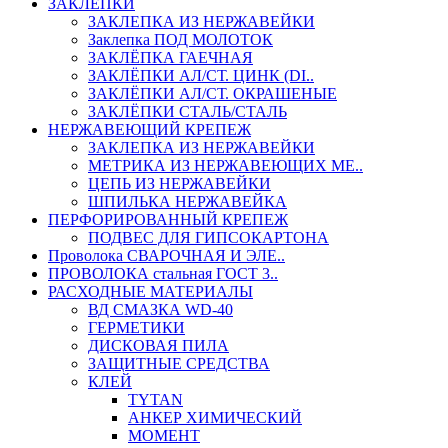
ЗАКЛЕПКИ
ЗАКЛЕПКА ИЗ НЕРЖАВЕЙКИ
Заклепка ПОД МОЛОТОК
ЗАКЛЁПКА ГАЕЧНАЯ
ЗАКЛЁПКИ АЛ/СТ. ЦИНК (DI..
ЗАКЛЁПКИ АЛ/СТ. ОКРАШЕНЫЕ
ЗАКЛЁПКИ СТАЛЬ/СТАЛЬ
НЕРЖАВЕЮЩИЙ КРЕПЕЖ
ЗАКЛЕПКА ИЗ НЕРЖАВЕЙКИ
МЕТРИКА ИЗ НЕРЖАВЕЮЩИХ МЕ..
ЦЕПЬ ИЗ НЕРЖАВЕЙКИ
ШПИЛЬКА НЕРЖАВЕЙКА
ПЕРФОРИРОВАННЫЙ КРЕПЕЖ
ПОДВЕС ДЛЯ ГИПСОКАРТОНА
Проволока СВАРОЧНАЯ И ЭЛЕ..
ПРОВОЛОКА стальная ГОСТ 3..
РАСХОДНЫЕ МАТЕРИАЛЫ
ВД СМАЗКА WD-40
ГЕРМЕТИКИ
ДИСКОВАЯ ПИЛА
ЗАЩИТНЫЕ СРЕДСТВА
КЛЕЙ
TYTAN
АНКЕР ХИМИЧЕСКИЙ
МОМЕНТ