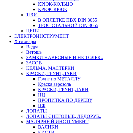
КРЮК-КОЛЬЦО
КРЮК-КРЮК
ТРОС
В ОПЛЕТКЕ ПВХ DIN 3055
ТРОС СТАЛЬНОЙ DIN 3055
ЦЕПИ
ЭЛЕКТРОИНСТРУМЕНТ
Хозтовары
Ведра
Ветошь
ЗАМКИ НАВЕСНЫЕ И НЕ ТОЛЬК..
ЗАСОВ
КЕЛЬМА, МАСТЕРКИ
КРАСКИ, ГРУНТ,ЛАКИ
Грунт по МЕТАЛЛУ
Краска аэрозоль
КРАСКИ, ГРУНТ,ЛАКИ
НЦ
ПРОПИТКА ПО ДЕРЕВУ
ПФ
ЛОПАТЫ
ЛОПАТЫ-СНЕГОВЫЕ, ЛЕДОРУБ..
МАЛЯРНЫЙ ИНСТРУМЕНТ
ВАЛИКИ
КИСТИ