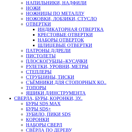
НАПИЛЬНИКИ, НАДФИЛИ
НОЖИ
НОЖНИЦЫ ПО МЕТАЛЛУ
НОЖОВКИ, ЛОБЗИКИ, СТУСЛО
ОТВЕРТКИ
ИНДИКАТОРНАЯ ОТВЕРТКА
КРЕСТОВЫЕ ОТВЕРТКИ
НАБОРЫ ОТВЕРТОК
ШЛИЦЕВЫЕ ОТВЕРТКИ
ПАТРОНЫ Д/ДРЕЛИ
ПИСТОЛЕТЫ
ПЛОСКОГУБЦЫ--КУСАЧКИ
РУЛЕТКИ, УРОВНИ, МЕТРЫ
СТЕПЛЕРЫ
СТРУБЦИНЫ, ТИСКИ
СЪЁМНИКИ ДЛЯ СТОПОРНЫХ КО..
ТОПОРЫ
ЯЩИКИ Д/ИНСТРУМЕНТА
СВЕРЛА, БУРЫ, КОРОНКИ, ЗУ..
БУРЫ SDS MAX
БУРЫ SDS+
ЗУБИЛО, ПИКИ SDS
КОРОНКИ
НАБОРЫ СВЕРЛ
СВЁРЛА ПО ДЕРЕВУ