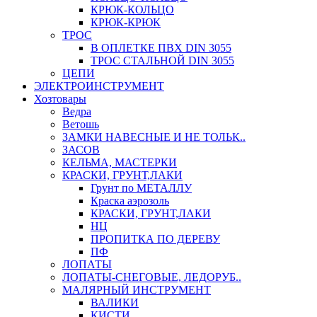
КРЮК-КОЛЬЦО
КРЮК-КРЮК
ТРОС
В ОПЛЕТКЕ ПВХ DIN 3055
ТРОС СТАЛЬНОЙ DIN 3055
ЦЕПИ
ЭЛЕКТРОИНСТРУМЕНТ
Хозтовары
Ведра
Ветошь
ЗАМКИ НАВЕСНЫЕ И НЕ ТОЛЬК..
ЗАСОВ
КЕЛЬМА, МАСТЕРКИ
КРАСКИ, ГРУНТ,ЛАКИ
Грунт по МЕТАЛЛУ
Краска аэрозоль
КРАСКИ, ГРУНТ,ЛАКИ
НЦ
ПРОПИТКА ПО ДЕРЕВУ
ПФ
ЛОПАТЫ
ЛОПАТЫ-СНЕГОВЫЕ, ЛЕДОРУБ..
МАЛЯРНЫЙ ИНСТРУМЕНТ
ВАЛИКИ
КИСТИ