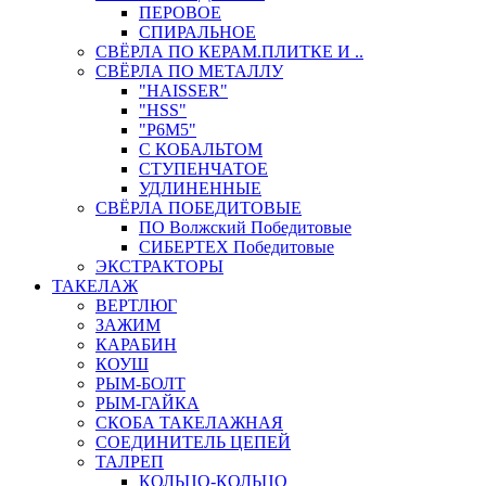
ПЕРОВОЕ
СПИРАЛЬНОЕ
СВЁРЛА ПО КЕРАМ.ПЛИТКЕ И ..
СВЁРЛА ПО МЕТАЛЛУ
"HAISSER"
"HSS"
"Р6М5"
С КОБАЛЬТОМ
СТУПЕНЧАТОЕ
УДЛИНЕННЫЕ
СВЁРЛА ПОБЕДИТОВЫЕ
ПО Волжский Победитовые
СИБЕРТЕХ Победитовые
ЭКСТРАКТОРЫ
ТАКЕЛАЖ
ВЕРТЛЮГ
ЗАЖИМ
КАРАБИН
КОУШ
РЫМ-БОЛТ
РЫМ-ГАЙКА
СКОБА ТАКЕЛАЖНАЯ
СОЕДИНИТЕЛЬ ЦЕПЕЙ
ТАЛРЕП
КОЛЬЦО-КОЛЬЦО