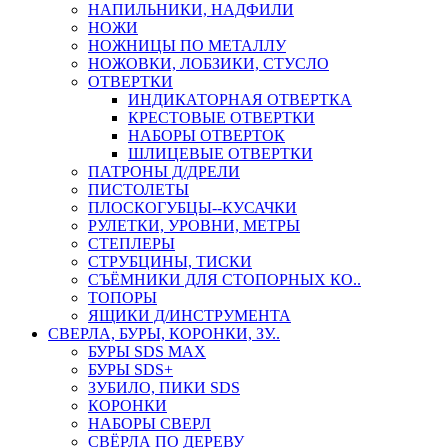
НАПИЛЬНИКИ, НАДФИЛИ
НОЖИ
НОЖНИЦЫ ПО МЕТАЛЛУ
НОЖОВКИ, ЛОБЗИКИ, СТУСЛО
ОТВЕРТКИ
ИНДИКАТОРНАЯ ОТВЕРТКА
КРЕСТОВЫЕ ОТВЕРТКИ
НАБОРЫ ОТВЕРТОК
ШЛИЦЕВЫЕ ОТВЕРТКИ
ПАТРОНЫ Д/ДРЕЛИ
ПИСТОЛЕТЫ
ПЛОСКОГУБЦЫ--КУСАЧКИ
РУЛЕТКИ, УРОВНИ, МЕТРЫ
СТЕПЛЕРЫ
СТРУБЦИНЫ, ТИСКИ
СЪЁМНИКИ ДЛЯ СТОПОРНЫХ КО..
ТОПОРЫ
ЯЩИКИ Д/ИНСТРУМЕНТА
СВЕРЛА, БУРЫ, КОРОНКИ, ЗУ..
БУРЫ SDS MAX
БУРЫ SDS+
ЗУБИЛО, ПИКИ SDS
КОРОНКИ
НАБОРЫ СВЕРЛ
СВЁРЛА ПО ДЕРЕВУ