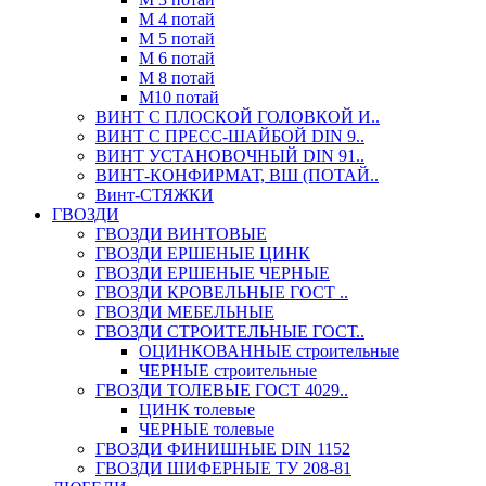
М 4 потай
М 5 потай
М 6 потай
М 8 потай
М10 потай
ВИНТ С ПЛОСКОЙ ГОЛОВКОЙ И..
ВИНТ С ПРЕСС-ШАЙБОЙ DIN 9..
ВИНТ УСТАНОВОЧНЫЙ DIN 91..
ВИНТ-КОНФИРМАТ, ВШ (ПОТАЙ..
Винт-СТЯЖКИ
ГВОЗДИ
ГВОЗДИ ВИНТОВЫЕ
ГВОЗДИ ЕРШЕНЫЕ ЦИНК
ГВОЗДИ ЕРШЕНЫЕ ЧЕРНЫЕ
ГВОЗДИ КРОВЕЛЬНЫЕ ГОСТ ..
ГВОЗДИ МЕБЕЛЬНЫЕ
ГВОЗДИ СТРОИТЕЛЬНЫЕ ГОСТ..
ОЦИНКОВАННЫЕ строительные
ЧЕРНЫЕ строительные
ГВОЗДИ ТОЛЕВЫЕ ГОСТ 4029..
ЦИНК толевые
ЧЕРНЫЕ толевые
ГВОЗДИ ФИНИШНЫЕ DIN 1152
ГВОЗДИ ШИФЕРНЫЕ ТУ 208-81