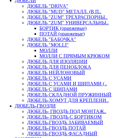
ДЮБЕЛИ
ДЮБЕЛЬ "DRIVA"
ДЮБЕЛЬ "MUD" МЕТАЛЛ. (В П..
ДЮБЕЛЬ "ZUM" ТРЕХРАСПОРНЫ..
ДЮБЕЛЬ "ZUM" УНИВЕРСАЛЬНЫ..
БОРТИК (оранжевые)
ПОТАЙ (оранжевые)
ДЮБЕЛЬ "БАБОЧКА"
ДЮБЕЛЬ "МOLLI"
МОЛЛИ
МОЛЛИ С ПРЯМЫМ КРЮКОМ
ДЮБЕЛЬ ДЛЯ ИЗОЛЯЦИИ
ДЮБЕЛЬ ДЛЯ ПЕНОБЛОКА
ДЮБЕЛЬ НЕЙЛОНОВЫЙ
ДЮБЕЛЬ С УСАМИ
ДЮБЕЛЬ С УСАМИ И ШИПАМИ (..
ДЮБЕЛЬ С ШИПАМИ
ДЮБЕЛЬ СКЛАДНОЙ ПРУЖИННЫЙ
ДЮБЕЛЬ-ХОМУТ ДЛЯ КРЕПЛЕНИ..
ДЮБЕЛЬ-ГВОЗДИ
ДЮБЕЛЬ- ГВОЗДЬ ПОД МОНТАЖ..
ДЮБЕЛЬ- ГВОЗДЬ С БОРТИКОМ
ДЮБЕЛЬ-ГВОЗДЬ ЗАБИВАЕМЫЙ
ДЮБЕЛЬ-ГВОЗДЬ ПОТАЙ
ДЮБЕЛЬ-ГВОЗДЬ ФАСАДНЫЙ