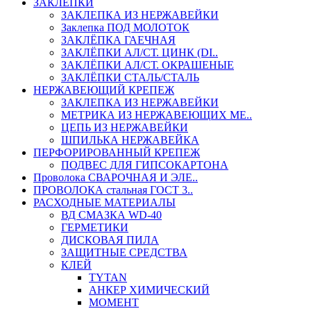
ЗАКЛЕПКИ
ЗАКЛЕПКА ИЗ НЕРЖАВЕЙКИ
Заклепка ПОД МОЛОТОК
ЗАКЛЁПКА ГАЕЧНАЯ
ЗАКЛЁПКИ АЛ/СТ. ЦИНК (DI..
ЗАКЛЁПКИ АЛ/СТ. ОКРАШЕНЫЕ
ЗАКЛЁПКИ СТАЛЬ/СТАЛЬ
НЕРЖАВЕЮЩИЙ КРЕПЕЖ
ЗАКЛЕПКА ИЗ НЕРЖАВЕЙКИ
МЕТРИКА ИЗ НЕРЖАВЕЮЩИХ МЕ..
ЦЕПЬ ИЗ НЕРЖАВЕЙКИ
ШПИЛЬКА НЕРЖАВЕЙКА
ПЕРФОРИРОВАННЫЙ КРЕПЕЖ
ПОДВЕС ДЛЯ ГИПСОКАРТОНА
Проволока СВАРОЧНАЯ И ЭЛЕ..
ПРОВОЛОКА стальная ГОСТ 3..
РАСХОДНЫЕ МАТЕРИАЛЫ
ВД СМАЗКА WD-40
ГЕРМЕТИКИ
ДИСКОВАЯ ПИЛА
ЗАЩИТНЫЕ СРЕДСТВА
КЛЕЙ
TYTAN
АНКЕР ХИМИЧЕСКИЙ
МОМЕНТ