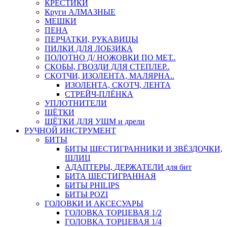
КРЕСТИКИ
Круги АЛМАЗНЫЕ
МЕШКИ
ПЕНА
ПЕРЧАТКИ, РУКАВИЦЫ
ПИЛКИ ДЛЯ ЛОБЗИКА
ПОЛОТНО Д/ НОЖОВКИ ПО МЕТ..
СКОБЫ, ГВОЗДИ ДЛЯ СТЕПЛЕР..
СКОТЧИ, ИЗОЛЕНТА, МАЛЯРНА..
ИЗОЛЕНТА, СКОТЧ, ЛЕНТА
СТРЕЙЧ-ПЛЁНКА
УПЛОТНИТЕЛИ
ЩЁТКИ
ЩЁТКИ ДЛЯ УШМ и дрели
РУЧНОЙ ИНСТРУМЕНТ
БИТЫ
БИТЫ ШЕСТИГРАННИКИ И ЗВЁЗДОЧКИ,
ШЛИЦ
АДАПТЕРЫ, ДЕРЖАТЕЛИ для бит
БИТА ШЕСТИГРАННАЯ
БИТЫ PHILIPS
БИТЫ POZI
ГОЛОВКИ И АКСЕСУАРЫ
ГОЛОВКА ТОРЦЕВАЯ 1/2
ГОЛОВКА ТОРЦЕВАЯ 1/4