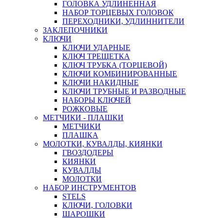
ГОЛОВКА УДЛИНЕННАЯ
НАБОР ТОРЦЕВЫХ ГОЛОВОК
ПЕРЕХОДНИКИ, УДЛИННИТЕЛИ
ЗАКЛЕПОЧНИКИ
КЛЮЧИ
КЛЮЧИ УДАРНЫЕ
КЛЮЧ ТРЕЩЕТКА
КЛЮЧ ТРУБКА (ТОРЦЕВОЙ)
КЛЮЧИ КОМБИНИРОВАННЫЕ
КЛЮЧИ НАКИДНЫЕ
КЛЮЧИ ТРУБНЫЕ И РАЗВОДНЫЕ
НАБОРЫ КЛЮЧЕЙ
РОЖКОВЫЕ
МЕТЧИКИ - ПЛАШКИ
МЕТЧИКИ
ПЛАШКА
МОЛОТКИ, КУВАЛДЫ, КИЯНКИ
ГВОЗДОДЕРЫ
КИЯНКИ
КУВАЛДЫ
МОЛОТКИ
НАБОР ИНСТРУМЕНТОВ
STELS
КЛЮЧИ, ГОЛОВКИ
ШАРОШКИ