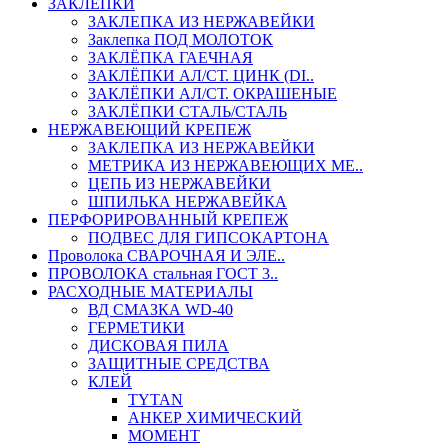
ЗАКЛЕПКИ
ЗАКЛЕПКА ИЗ НЕРЖАВЕЙКИ
Заклепка ПОД МОЛОТОК
ЗАКЛЁПКА ГАЕЧНАЯ
ЗАКЛЁПКИ АЛ/СТ. ЦИНК (DI..
ЗАКЛЁПКИ АЛ/СТ. ОКРАШЕНЫЕ
ЗАКЛЁПКИ СТАЛЬ/СТАЛЬ
НЕРЖАВЕЮЩИЙ КРЕПЕЖ
ЗАКЛЕПКА ИЗ НЕРЖАВЕЙКИ
МЕТРИКА ИЗ НЕРЖАВЕЮЩИХ МЕ..
ЦЕПЬ ИЗ НЕРЖАВЕЙКИ
ШПИЛЬКА НЕРЖАВЕЙКА
ПЕРФОРИРОВАННЫЙ КРЕПЕЖ
ПОДВЕС ДЛЯ ГИПСОКАРТОНА
Проволока СВАРОЧНАЯ И ЭЛЕ..
ПРОВОЛОКА стальная ГОСТ 3..
РАСХОДНЫЕ МАТЕРИАЛЫ
ВД СМАЗКА WD-40
ГЕРМЕТИКИ
ДИСКОВАЯ ПИЛА
ЗАЩИТНЫЕ СРЕДСТВА
КЛЕЙ
TYTAN
АНКЕР ХИМИЧЕСКИЙ
МОМЕНТ