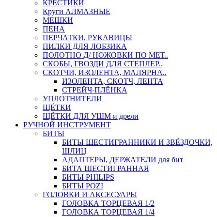
КРЕСТИКИ
Круги АЛМАЗНЫЕ
МЕШКИ
ПЕНА
ПЕРЧАТКИ, РУКАВИЦЫ
ПИЛКИ ДЛЯ ЛОБЗИКА
ПОЛОТНО Д/ НОЖОВКИ ПО МЕТ..
СКОБЫ, ГВОЗДИ ДЛЯ СТЕПЛЕР..
СКОТЧИ, ИЗОЛЕНТА, МАЛЯРНА..
ИЗОЛЕНТА, СКОТЧ, ЛЕНТА
СТРЕЙЧ-ПЛЁНКА
УПЛОТНИТЕЛИ
ЩЁТКИ
ЩЁТКИ ДЛЯ УШМ и дрели
РУЧНОЙ ИНСТРУМЕНТ
БИТЫ
БИТЫ ШЕСТИГРАННИКИ И ЗВЁЗДОЧКИ,
ШЛИЦ
АДАПТЕРЫ, ДЕРЖАТЕЛИ для бит
БИТА ШЕСТИГРАННАЯ
БИТЫ PHILIPS
БИТЫ POZI
ГОЛОВКИ И АКСЕСУАРЫ
ГОЛОВКА ТОРЦЕВАЯ 1/2
ГОЛОВКА ТОРЦЕВАЯ 1/4