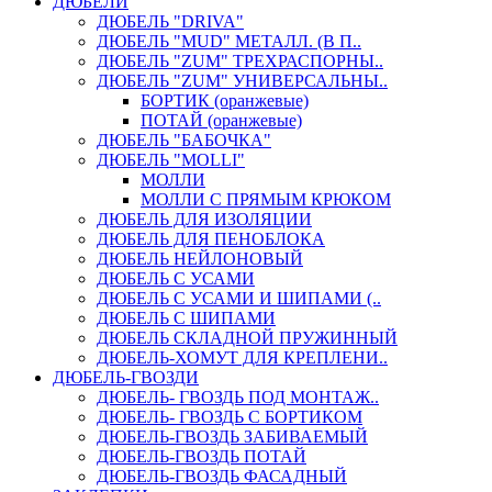
ДЮБЕЛИ
ДЮБЕЛЬ "DRIVA"
ДЮБЕЛЬ "MUD" МЕТАЛЛ. (В П..
ДЮБЕЛЬ "ZUM" ТРЕХРАСПОРНЫ..
ДЮБЕЛЬ "ZUM" УНИВЕРСАЛЬНЫ..
БОРТИК (оранжевые)
ПОТАЙ (оранжевые)
ДЮБЕЛЬ "БАБОЧКА"
ДЮБЕЛЬ "МOLLI"
МОЛЛИ
МОЛЛИ С ПРЯМЫМ КРЮКОМ
ДЮБЕЛЬ ДЛЯ ИЗОЛЯЦИИ
ДЮБЕЛЬ ДЛЯ ПЕНОБЛОКА
ДЮБЕЛЬ НЕЙЛОНОВЫЙ
ДЮБЕЛЬ С УСАМИ
ДЮБЕЛЬ С УСАМИ И ШИПАМИ (..
ДЮБЕЛЬ С ШИПАМИ
ДЮБЕЛЬ СКЛАДНОЙ ПРУЖИННЫЙ
ДЮБЕЛЬ-ХОМУТ ДЛЯ КРЕПЛЕНИ..
ДЮБЕЛЬ-ГВОЗДИ
ДЮБЕЛЬ- ГВОЗДЬ ПОД МОНТАЖ..
ДЮБЕЛЬ- ГВОЗДЬ С БОРТИКОМ
ДЮБЕЛЬ-ГВОЗДЬ ЗАБИВАЕМЫЙ
ДЮБЕЛЬ-ГВОЗДЬ ПОТАЙ
ДЮБЕЛЬ-ГВОЗДЬ ФАСАДНЫЙ