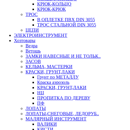
КРЮК-КОЛЬЦО
КРЮК-КРЮК
ТРОС
В ОПЛЕТКЕ ПВХ DIN 3055
ТРОС СТАЛЬНОЙ DIN 3055
ЦЕПИ
ЭЛЕКТРОИНСТРУМЕНТ
Хозтовары
Ведра
Ветошь
ЗАМКИ НАВЕСНЫЕ И НЕ ТОЛЬК..
ЗАСОВ
КЕЛЬМА, МАСТЕРКИ
КРАСКИ, ГРУНТ,ЛАКИ
Грунт по МЕТАЛЛУ
Краска аэрозоль
КРАСКИ, ГРУНТ,ЛАКИ
НЦ
ПРОПИТКА ПО ДЕРЕВУ
ПФ
ЛОПАТЫ
ЛОПАТЫ-СНЕГОВЫЕ, ЛЕДОРУБ..
МАЛЯРНЫЙ ИНСТРУМЕНТ
ВАЛИКИ
КИСТИ