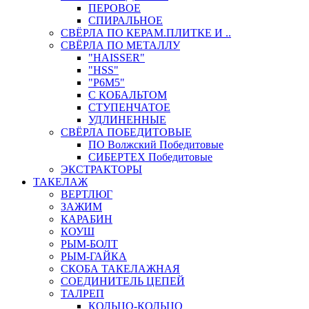
ПЕРОВОЕ
СПИРАЛЬНОЕ
СВЁРЛА ПО КЕРАМ.ПЛИТКЕ И ..
СВЁРЛА ПО МЕТАЛЛУ
"HAISSER"
"HSS"
"Р6М5"
С КОБАЛЬТОМ
СТУПЕНЧАТОЕ
УДЛИНЕННЫЕ
СВЁРЛА ПОБЕДИТОВЫЕ
ПО Волжский Победитовые
СИБЕРТЕХ Победитовые
ЭКСТРАКТОРЫ
ТАКЕЛАЖ
ВЕРТЛЮГ
ЗАЖИМ
КАРАБИН
КОУШ
РЫМ-БОЛТ
РЫМ-ГАЙКА
СКОБА ТАКЕЛАЖНАЯ
СОЕДИНИТЕЛЬ ЦЕПЕЙ
ТАЛРЕП
КОЛЬЦО-КОЛЬЦО