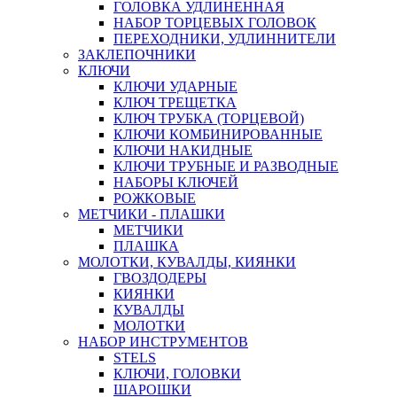
ГОЛОВКА УДЛИНЕННАЯ
НАБОР ТОРЦЕВЫХ ГОЛОВОК
ПЕРЕХОДНИКИ, УДЛИННИТЕЛИ
ЗАКЛЕПОЧНИКИ
КЛЮЧИ
КЛЮЧИ УДАРНЫЕ
КЛЮЧ ТРЕЩЕТКА
КЛЮЧ ТРУБКА (ТОРЦЕВОЙ)
КЛЮЧИ КОМБИНИРОВАННЫЕ
КЛЮЧИ НАКИДНЫЕ
КЛЮЧИ ТРУБНЫЕ И РАЗВОДНЫЕ
НАБОРЫ КЛЮЧЕЙ
РОЖКОВЫЕ
МЕТЧИКИ - ПЛАШКИ
МЕТЧИКИ
ПЛАШКА
МОЛОТКИ, КУВАЛДЫ, КИЯНКИ
ГВОЗДОДЕРЫ
КИЯНКИ
КУВАЛДЫ
МОЛОТКИ
НАБОР ИНСТРУМЕНТОВ
STELS
КЛЮЧИ, ГОЛОВКИ
ШАРОШКИ