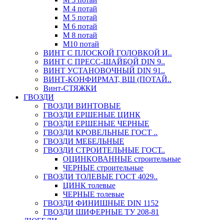
М 4 потай
М 5 потай
М 6 потай
М 8 потай
М10 потай
ВИНТ С ПЛОСКОЙ ГОЛОВКОЙ И..
ВИНТ С ПРЕСС-ШАЙБОЙ DIN 9..
ВИНТ УСТАНОВОЧНЫЙ DIN 91..
ВИНТ-КОНФИРМАТ, ВШ (ПОТАЙ..
Винт-СТЯЖКИ
ГВОЗДИ
ГВОЗДИ ВИНТОВЫЕ
ГВОЗДИ ЕРШЕНЫЕ ЦИНК
ГВОЗДИ ЕРШЕНЫЕ ЧЕРНЫЕ
ГВОЗДИ КРОВЕЛЬНЫЕ ГОСТ ..
ГВОЗДИ МЕБЕЛЬНЫЕ
ГВОЗДИ СТРОИТЕЛЬНЫЕ ГОСТ..
ОЦИНКОВАННЫЕ строительные
ЧЕРНЫЕ строительные
ГВОЗДИ ТОЛЕВЫЕ ГОСТ 4029..
ЦИНК толевые
ЧЕРНЫЕ толевые
ГВОЗДИ ФИНИШНЫЕ DIN 1152
ГВОЗДИ ШИФЕРНЫЕ ТУ 208-81