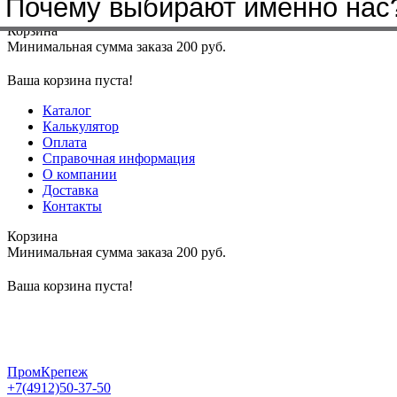
Почему выбирают именно нас
Меню
+7(4912)50-37-50
sbit@krep62.ru
Корзина
Минимальная сумма заказа 200 руб.
Ваша корзина пуста!
Каталог
Калькулятор
Оплата
Справочная информация
О компании
Доставка
Контакты
Корзина
Минимальная сумма заказа 200 руб.
Ваша корзина пуста!
ПромКрепеж
+7(4912)50-37-50