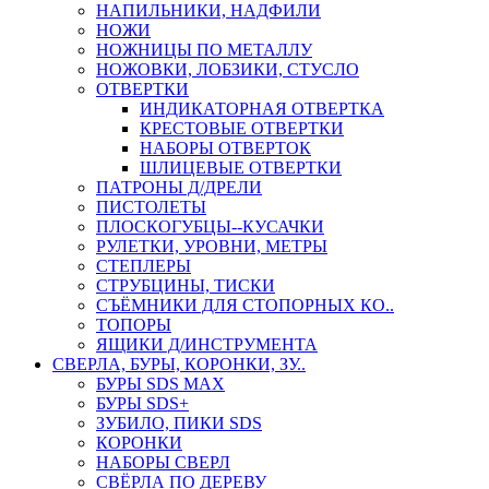
НАПИЛЬНИКИ, НАДФИЛИ
НОЖИ
НОЖНИЦЫ ПО МЕТАЛЛУ
НОЖОВКИ, ЛОБЗИКИ, СТУСЛО
ОТВЕРТКИ
ИНДИКАТОРНАЯ ОТВЕРТКА
КРЕСТОВЫЕ ОТВЕРТКИ
НАБОРЫ ОТВЕРТОК
ШЛИЦЕВЫЕ ОТВЕРТКИ
ПАТРОНЫ Д/ДРЕЛИ
ПИСТОЛЕТЫ
ПЛОСКОГУБЦЫ--КУСАЧКИ
РУЛЕТКИ, УРОВНИ, МЕТРЫ
СТЕПЛЕРЫ
СТРУБЦИНЫ, ТИСКИ
СЪЁМНИКИ ДЛЯ СТОПОРНЫХ КО..
ТОПОРЫ
ЯЩИКИ Д/ИНСТРУМЕНТА
СВЕРЛА, БУРЫ, КОРОНКИ, ЗУ..
БУРЫ SDS MAX
БУРЫ SDS+
ЗУБИЛО, ПИКИ SDS
КОРОНКИ
НАБОРЫ СВЕРЛ
СВЁРЛА ПО ДЕРЕВУ