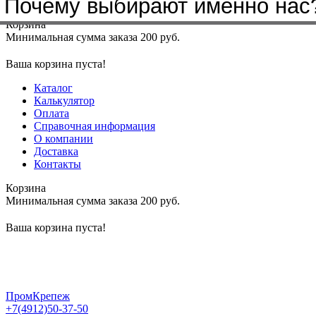
Почему выбирают именно нас
Меню
+7(4912)50-37-50
sbit@krep62.ru
Корзина
Минимальная сумма заказа 200 руб.
Ваша корзина пуста!
Каталог
Калькулятор
Оплата
Справочная информация
О компании
Доставка
Контакты
Корзина
Минимальная сумма заказа 200 руб.
Ваша корзина пуста!
ПромКрепеж
+7(4912)50-37-50