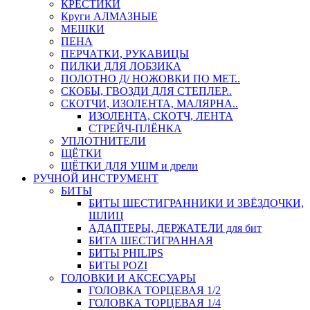
КРЕСТИКИ
Круги АЛМАЗНЫЕ
МЕШКИ
ПЕНА
ПЕРЧАТКИ, РУКАВИЦЫ
ПИЛКИ ДЛЯ ЛОБЗИКА
ПОЛОТНО Д/ НОЖОВКИ ПО МЕТ..
СКОБЫ, ГВОЗДИ ДЛЯ СТЕПЛЕР..
СКОТЧИ, ИЗОЛЕНТА, МАЛЯРНА..
ИЗОЛЕНТА, СКОТЧ, ЛЕНТА
СТРЕЙЧ-ПЛЁНКА
УПЛОТНИТЕЛИ
ЩЁТКИ
ЩЁТКИ ДЛЯ УШМ и дрели
РУЧНОЙ ИНСТРУМЕНТ
БИТЫ
БИТЫ ШЕСТИГРАННИКИ И ЗВЁЗДОЧКИ,
ШЛИЦ
АДАПТЕРЫ, ДЕРЖАТЕЛИ для бит
БИТА ШЕСТИГРАННАЯ
БИТЫ PHILIPS
БИТЫ POZI
ГОЛОВКИ И АКСЕСУАРЫ
ГОЛОВКА ТОРЦЕВАЯ 1/2
ГОЛОВКА ТОРЦЕВАЯ 1/4