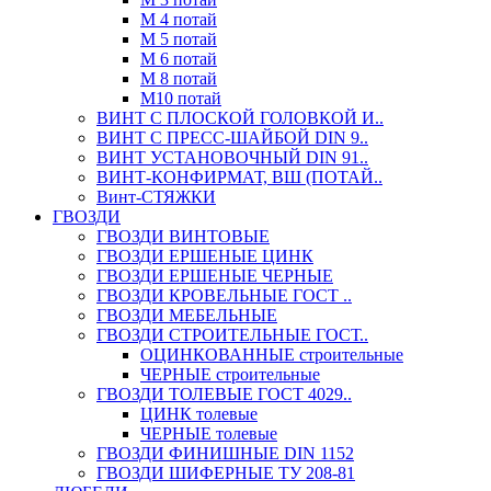
М 4 потай
М 5 потай
М 6 потай
М 8 потай
М10 потай
ВИНТ С ПЛОСКОЙ ГОЛОВКОЙ И..
ВИНТ С ПРЕСС-ШАЙБОЙ DIN 9..
ВИНТ УСТАНОВОЧНЫЙ DIN 91..
ВИНТ-КОНФИРМАТ, ВШ (ПОТАЙ..
Винт-СТЯЖКИ
ГВОЗДИ
ГВОЗДИ ВИНТОВЫЕ
ГВОЗДИ ЕРШЕНЫЕ ЦИНК
ГВОЗДИ ЕРШЕНЫЕ ЧЕРНЫЕ
ГВОЗДИ КРОВЕЛЬНЫЕ ГОСТ ..
ГВОЗДИ МЕБЕЛЬНЫЕ
ГВОЗДИ СТРОИТЕЛЬНЫЕ ГОСТ..
ОЦИНКОВАННЫЕ строительные
ЧЕРНЫЕ строительные
ГВОЗДИ ТОЛЕВЫЕ ГОСТ 4029..
ЦИНК толевые
ЧЕРНЫЕ толевые
ГВОЗДИ ФИНИШНЫЕ DIN 1152
ГВОЗДИ ШИФЕРНЫЕ ТУ 208-81