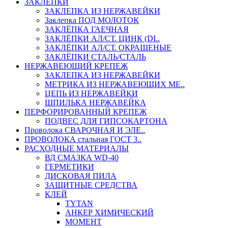
ЗАКЛЕПКИ
ЗАКЛЕПКА ИЗ НЕРЖАВЕЙКИ
Заклепка ПОД МОЛОТОК
ЗАКЛЁПКА ГАЕЧНАЯ
ЗАКЛЁПКИ АЛ/СТ. ЦИНК (DI..
ЗАКЛЁПКИ АЛ/СТ. ОКРАШЕНЫЕ
ЗАКЛЁПКИ СТАЛЬ/СТАЛЬ
НЕРЖАВЕЮЩИЙ КРЕПЕЖ
ЗАКЛЕПКА ИЗ НЕРЖАВЕЙКИ
МЕТРИКА ИЗ НЕРЖАВЕЮЩИХ МЕ..
ЦЕПЬ ИЗ НЕРЖАВЕЙКИ
ШПИЛЬКА НЕРЖАВЕЙКА
ПЕРФОРИРОВАННЫЙ КРЕПЕЖ
ПОДВЕС ДЛЯ ГИПСОКАРТОНА
Проволока СВАРОЧНАЯ И ЭЛЕ..
ПРОВОЛОКА стальная ГОСТ 3..
РАСХОДНЫЕ МАТЕРИАЛЫ
ВД СМАЗКА WD-40
ГЕРМЕТИКИ
ДИСКОВАЯ ПИЛА
ЗАЩИТНЫЕ СРЕДСТВА
КЛЕЙ
TYTAN
АНКЕР ХИМИЧЕСКИЙ
МОМЕНТ