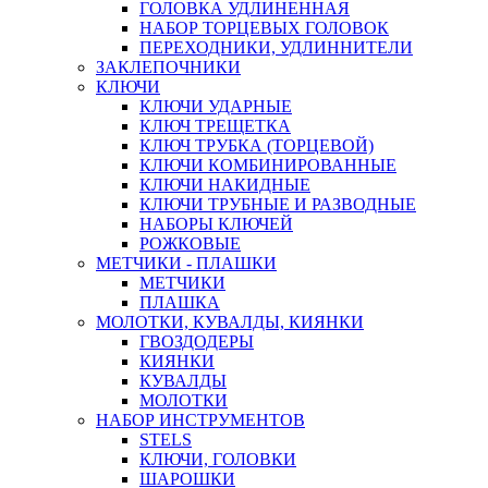
ГОЛОВКА УДЛИНЕННАЯ
НАБОР ТОРЦЕВЫХ ГОЛОВОК
ПЕРЕХОДНИКИ, УДЛИННИТЕЛИ
ЗАКЛЕПОЧНИКИ
КЛЮЧИ
КЛЮЧИ УДАРНЫЕ
КЛЮЧ ТРЕЩЕТКА
КЛЮЧ ТРУБКА (ТОРЦЕВОЙ)
КЛЮЧИ КОМБИНИРОВАННЫЕ
КЛЮЧИ НАКИДНЫЕ
КЛЮЧИ ТРУБНЫЕ И РАЗВОДНЫЕ
НАБОРЫ КЛЮЧЕЙ
РОЖКОВЫЕ
МЕТЧИКИ - ПЛАШКИ
МЕТЧИКИ
ПЛАШКА
МОЛОТКИ, КУВАЛДЫ, КИЯНКИ
ГВОЗДОДЕРЫ
КИЯНКИ
КУВАЛДЫ
МОЛОТКИ
НАБОР ИНСТРУМЕНТОВ
STELS
КЛЮЧИ, ГОЛОВКИ
ШАРОШКИ