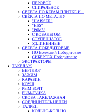
ПЕРОВОЕ
СПИРАЛЬНОЕ
СВЁРЛА ПО КЕРАМ.ПЛИТКЕ И ..
СВЁРЛА ПО МЕТАЛЛУ
"HAISSER"
"HSS"
"Р6М5"
С КОБАЛЬТОМ
СТУПЕНЧАТОЕ
УДЛИНЕННЫЕ
СВЁРЛА ПОБЕДИТОВЫЕ
ПО Волжский Победитовые
СИБЕРТЕХ Победитовые
ЭКСТРАКТОРЫ
ТАКЕЛАЖ
ВЕРТЛЮГ
ЗАЖИМ
КАРАБИН
КОУШ
РЫМ-БОЛТ
РЫМ-ГАЙКА
СКОБА ТАКЕЛАЖНАЯ
СОЕДИНИТЕЛЬ ЦЕПЕЙ
ТАЛРЕП
КОЛЬЦО-КОЛЬЦО