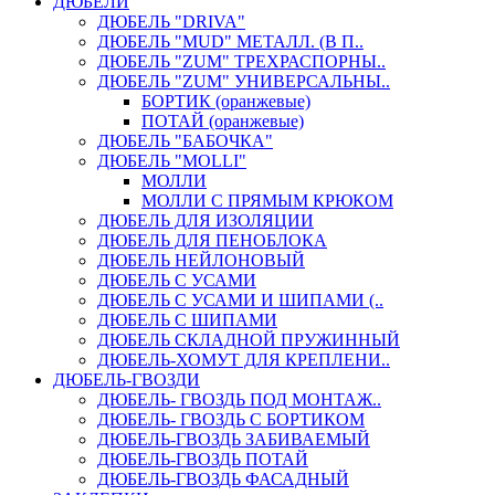
ДЮБЕЛИ
ДЮБЕЛЬ "DRIVA"
ДЮБЕЛЬ "MUD" МЕТАЛЛ. (В П..
ДЮБЕЛЬ "ZUM" ТРЕХРАСПОРНЫ..
ДЮБЕЛЬ "ZUM" УНИВЕРСАЛЬНЫ..
БОРТИК (оранжевые)
ПОТАЙ (оранжевые)
ДЮБЕЛЬ "БАБОЧКА"
ДЮБЕЛЬ "МOLLI"
МОЛЛИ
МОЛЛИ С ПРЯМЫМ КРЮКОМ
ДЮБЕЛЬ ДЛЯ ИЗОЛЯЦИИ
ДЮБЕЛЬ ДЛЯ ПЕНОБЛОКА
ДЮБЕЛЬ НЕЙЛОНОВЫЙ
ДЮБЕЛЬ С УСАМИ
ДЮБЕЛЬ С УСАМИ И ШИПАМИ (..
ДЮБЕЛЬ С ШИПАМИ
ДЮБЕЛЬ СКЛАДНОЙ ПРУЖИННЫЙ
ДЮБЕЛЬ-ХОМУТ ДЛЯ КРЕПЛЕНИ..
ДЮБЕЛЬ-ГВОЗДИ
ДЮБЕЛЬ- ГВОЗДЬ ПОД МОНТАЖ..
ДЮБЕЛЬ- ГВОЗДЬ С БОРТИКОМ
ДЮБЕЛЬ-ГВОЗДЬ ЗАБИВАЕМЫЙ
ДЮБЕЛЬ-ГВОЗДЬ ПОТАЙ
ДЮБЕЛЬ-ГВОЗДЬ ФАСАДНЫЙ