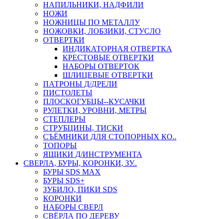
НАПИЛЬНИКИ, НАДФИЛИ
НОЖИ
НОЖНИЦЫ ПО МЕТАЛЛУ
НОЖОВКИ, ЛОБЗИКИ, СТУСЛО
ОТВЕРТКИ
ИНДИКАТОРНАЯ ОТВЕРТКА
КРЕСТОВЫЕ ОТВЕРТКИ
НАБОРЫ ОТВЕРТОК
ШЛИЦЕВЫЕ ОТВЕРТКИ
ПАТРОНЫ Д/ДРЕЛИ
ПИСТОЛЕТЫ
ПЛОСКОГУБЦЫ--КУСАЧКИ
РУЛЕТКИ, УРОВНИ, МЕТРЫ
СТЕПЛЕРЫ
СТРУБЦИНЫ, ТИСКИ
СЪЁМНИКИ ДЛЯ СТОПОРНЫХ КО..
ТОПОРЫ
ЯЩИКИ Д/ИНСТРУМЕНТА
СВЕРЛА, БУРЫ, КОРОНКИ, ЗУ..
БУРЫ SDS MAX
БУРЫ SDS+
ЗУБИЛО, ПИКИ SDS
КОРОНКИ
НАБОРЫ СВЕРЛ
СВЁРЛА ПО ДЕРЕВУ