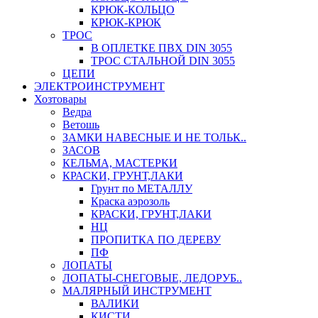
КРЮК-КОЛЬЦО
КРЮК-КРЮК
ТРОС
В ОПЛЕТКЕ ПВХ DIN 3055
ТРОС СТАЛЬНОЙ DIN 3055
ЦЕПИ
ЭЛЕКТРОИНСТРУМЕНТ
Хозтовары
Ведра
Ветошь
ЗАМКИ НАВЕСНЫЕ И НЕ ТОЛЬК..
ЗАСОВ
КЕЛЬМА, МАСТЕРКИ
КРАСКИ, ГРУНТ,ЛАКИ
Грунт по МЕТАЛЛУ
Краска аэрозоль
КРАСКИ, ГРУНТ,ЛАКИ
НЦ
ПРОПИТКА ПО ДЕРЕВУ
ПФ
ЛОПАТЫ
ЛОПАТЫ-СНЕГОВЫЕ, ЛЕДОРУБ..
МАЛЯРНЫЙ ИНСТРУМЕНТ
ВАЛИКИ
КИСТИ