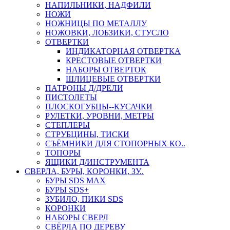
НАПИЛЬНИКИ, НАДФИЛИ
НОЖИ
НОЖНИЦЫ ПО МЕТАЛЛУ
НОЖОВКИ, ЛОБЗИКИ, СТУСЛО
ОТВЕРТКИ
ИНДИКАТОРНАЯ ОТВЕРТКА
КРЕСТОВЫЕ ОТВЕРТКИ
НАБОРЫ ОТВЕРТОК
ШЛИЦЕВЫЕ ОТВЕРТКИ
ПАТРОНЫ Д/ДРЕЛИ
ПИСТОЛЕТЫ
ПЛОСКОГУБЦЫ--КУСАЧКИ
РУЛЕТКИ, УРОВНИ, МЕТРЫ
СТЕПЛЕРЫ
СТРУБЦИНЫ, ТИСКИ
СЪЁМНИКИ ДЛЯ СТОПОРНЫХ КО..
ТОПОРЫ
ЯЩИКИ Д/ИНСТРУМЕНТА
СВЕРЛА, БУРЫ, КОРОНКИ, ЗУ..
БУРЫ SDS MAX
БУРЫ SDS+
ЗУБИЛО, ПИКИ SDS
КОРОНКИ
НАБОРЫ СВЕРЛ
СВЁРЛА ПО ДЕРЕВУ