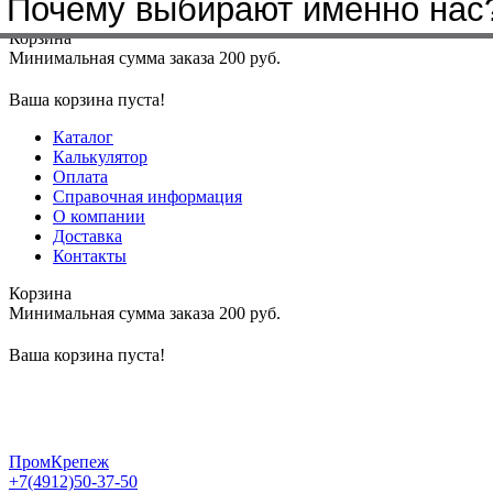
Почему выбирают именно нас
Меню
+7(4912)50-37-50
sbit@krep62.ru
Корзина
Минимальная сумма заказа 200 руб.
Ваша корзина пуста!
Каталог
Калькулятор
Оплата
Справочная информация
О компании
Доставка
Контакты
Корзина
Минимальная сумма заказа 200 руб.
Ваша корзина пуста!
ПромКрепеж
+7(4912)50-37-50