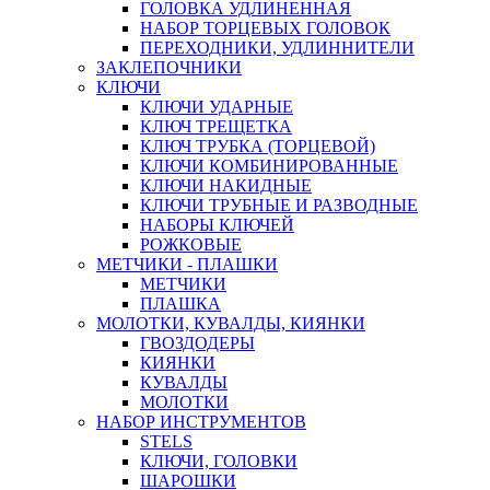
ГОЛОВКА УДЛИНЕННАЯ
НАБОР ТОРЦЕВЫХ ГОЛОВОК
ПЕРЕХОДНИКИ, УДЛИННИТЕЛИ
ЗАКЛЕПОЧНИКИ
КЛЮЧИ
КЛЮЧИ УДАРНЫЕ
КЛЮЧ ТРЕЩЕТКА
КЛЮЧ ТРУБКА (ТОРЦЕВОЙ)
КЛЮЧИ КОМБИНИРОВАННЫЕ
КЛЮЧИ НАКИДНЫЕ
КЛЮЧИ ТРУБНЫЕ И РАЗВОДНЫЕ
НАБОРЫ КЛЮЧЕЙ
РОЖКОВЫЕ
МЕТЧИКИ - ПЛАШКИ
МЕТЧИКИ
ПЛАШКА
МОЛОТКИ, КУВАЛДЫ, КИЯНКИ
ГВОЗДОДЕРЫ
КИЯНКИ
КУВАЛДЫ
МОЛОТКИ
НАБОР ИНСТРУМЕНТОВ
STELS
КЛЮЧИ, ГОЛОВКИ
ШАРОШКИ