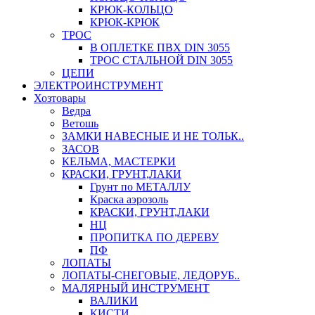
КРЮК-КОЛЬЦО
КРЮК-КРЮК
ТРОС
В ОПЛЕТКЕ ПВХ DIN 3055
ТРОС СТАЛЬНОЙ DIN 3055
ЦЕПИ
ЭЛЕКТРОИНСТРУМЕНТ
Хозтовары
Ведра
Ветошь
ЗАМКИ НАВЕСНЫЕ И НЕ ТОЛЬК..
ЗАСОВ
КЕЛЬМА, МАСТЕРКИ
КРАСКИ, ГРУНТ,ЛАКИ
Грунт по МЕТАЛЛУ
Краска аэрозоль
КРАСКИ, ГРУНТ,ЛАКИ
НЦ
ПРОПИТКА ПО ДЕРЕВУ
ПФ
ЛОПАТЫ
ЛОПАТЫ-СНЕГОВЫЕ, ЛЕДОРУБ..
МАЛЯРНЫЙ ИНСТРУМЕНТ
ВАЛИКИ
КИСТИ