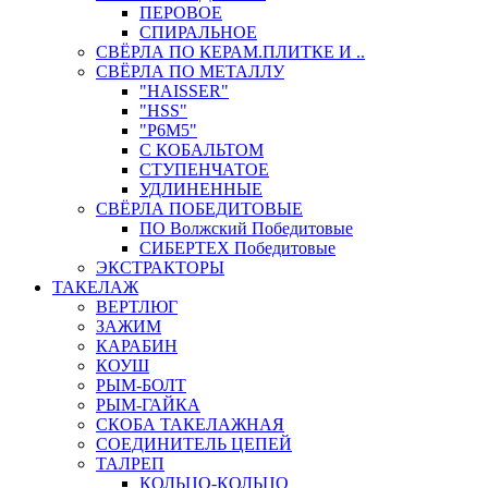
ПЕРОВОЕ
СПИРАЛЬНОЕ
СВЁРЛА ПО КЕРАМ.ПЛИТКЕ И ..
СВЁРЛА ПО МЕТАЛЛУ
"HAISSER"
"HSS"
"Р6М5"
С КОБАЛЬТОМ
СТУПЕНЧАТОЕ
УДЛИНЕННЫЕ
СВЁРЛА ПОБЕДИТОВЫЕ
ПО Волжский Победитовые
СИБЕРТЕХ Победитовые
ЭКСТРАКТОРЫ
ТАКЕЛАЖ
ВЕРТЛЮГ
ЗАЖИМ
КАРАБИН
КОУШ
РЫМ-БОЛТ
РЫМ-ГАЙКА
СКОБА ТАКЕЛАЖНАЯ
СОЕДИНИТЕЛЬ ЦЕПЕЙ
ТАЛРЕП
КОЛЬЦО-КОЛЬЦО