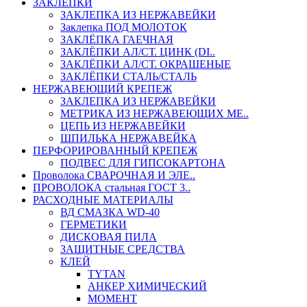
ЗАКЛЕПКИ
ЗАКЛЕПКА ИЗ НЕРЖАВЕЙКИ
Заклепка ПОД МОЛОТОК
ЗАКЛЁПКА ГАЕЧНАЯ
ЗАКЛЁПКИ АЛ/СТ. ЦИНК (DI..
ЗАКЛЁПКИ АЛ/СТ. ОКРАШЕНЫЕ
ЗАКЛЁПКИ СТАЛЬ/СТАЛЬ
НЕРЖАВЕЮЩИЙ КРЕПЕЖ
ЗАКЛЕПКА ИЗ НЕРЖАВЕЙКИ
МЕТРИКА ИЗ НЕРЖАВЕЮЩИХ МЕ..
ЦЕПЬ ИЗ НЕРЖАВЕЙКИ
ШПИЛЬКА НЕРЖАВЕЙКА
ПЕРФОРИРОВАННЫЙ КРЕПЕЖ
ПОДВЕС ДЛЯ ГИПСОКАРТОНА
Проволока СВАРОЧНАЯ И ЭЛЕ..
ПРОВОЛОКА стальная ГОСТ 3..
РАСХОДНЫЕ МАТЕРИАЛЫ
ВД СМАЗКА WD-40
ГЕРМЕТИКИ
ДИСКОВАЯ ПИЛА
ЗАЩИТНЫЕ СРЕДСТВА
КЛЕЙ
TYTAN
АНКЕР ХИМИЧЕСКИЙ
МОМЕНТ