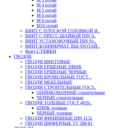
М 4 потай
М 5 потай
М 6 потай
М 8 потай
М10 потай
ВИНТ С ПЛОСКОЙ ГОЛОВКОЙ И..
ВИНТ С ПРЕСС-ШАЙБОЙ DIN 9..
ВИНТ УСТАНОВОЧНЫЙ DIN 91..
ВИНТ-КОНФИРМАТ, ВШ (ПОТАЙ..
Винт-СТЯЖКИ
ГВОЗДИ
ГВОЗДИ ВИНТОВЫЕ
ГВОЗДИ ЕРШЕНЫЕ ЦИНК
ГВОЗДИ ЕРШЕНЫЕ ЧЕРНЫЕ
ГВОЗДИ КРОВЕЛЬНЫЕ ГОСТ ..
ГВОЗДИ МЕБЕЛЬНЫЕ
ГВОЗДИ СТРОИТЕЛЬНЫЕ ГОСТ..
ОЦИНКОВАННЫЕ строительные
ЧЕРНЫЕ строительные
ГВОЗДИ ТОЛЕВЫЕ ГОСТ 4029..
ЦИНК толевые
ЧЕРНЫЕ толевые
ГВОЗДИ ФИНИШНЫЕ DIN 1152
ГВОЗДИ ШИФЕРНЫЕ ТУ 208-81