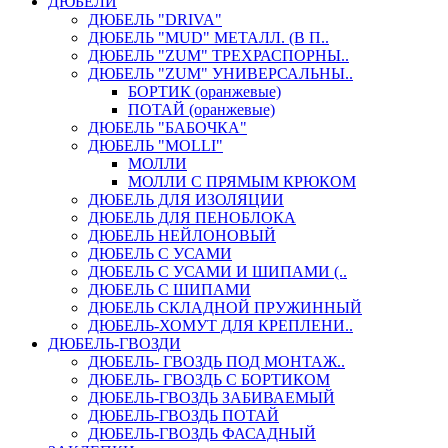
ДЮБЕЛИ
ДЮБЕЛЬ "DRIVA"
ДЮБЕЛЬ "MUD" МЕТАЛЛ. (В П..
ДЮБЕЛЬ "ZUM" ТРЕХРАСПОРНЫ..
ДЮБЕЛЬ "ZUM" УНИВЕРСАЛЬНЫ..
БОРТИК (оранжевые)
ПОТАЙ (оранжевые)
ДЮБЕЛЬ "БАБОЧКА"
ДЮБЕЛЬ "МOLLI"
МОЛЛИ
МОЛЛИ С ПРЯМЫМ КРЮКОМ
ДЮБЕЛЬ ДЛЯ ИЗОЛЯЦИИ
ДЮБЕЛЬ ДЛЯ ПЕНОБЛОКА
ДЮБЕЛЬ НЕЙЛОНОВЫЙ
ДЮБЕЛЬ С УСАМИ
ДЮБЕЛЬ С УСАМИ И ШИПАМИ (..
ДЮБЕЛЬ С ШИПАМИ
ДЮБЕЛЬ СКЛАДНОЙ ПРУЖИННЫЙ
ДЮБЕЛЬ-ХОМУТ ДЛЯ КРЕПЛЕНИ..
ДЮБЕЛЬ-ГВОЗДИ
ДЮБЕЛЬ- ГВОЗДЬ ПОД МОНТАЖ..
ДЮБЕЛЬ- ГВОЗДЬ С БОРТИКОМ
ДЮБЕЛЬ-ГВОЗДЬ ЗАБИВАЕМЫЙ
ДЮБЕЛЬ-ГВОЗДЬ ПОТАЙ
ДЮБЕЛЬ-ГВОЗДЬ ФАСАДНЫЙ