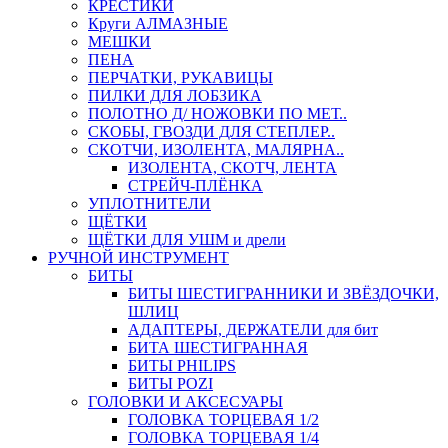
КРЕСТИКИ
Круги АЛМАЗНЫЕ
МЕШКИ
ПЕНА
ПЕРЧАТКИ, РУКАВИЦЫ
ПИЛКИ ДЛЯ ЛОБЗИКА
ПОЛОТНО Д/ НОЖОВКИ ПО МЕТ..
СКОБЫ, ГВОЗДИ ДЛЯ СТЕПЛЕР..
СКОТЧИ, ИЗОЛЕНТА, МАЛЯРНА..
ИЗОЛЕНТА, СКОТЧ, ЛЕНТА
СТРЕЙЧ-ПЛЁНКА
УПЛОТНИТЕЛИ
ЩЁТКИ
ЩЁТКИ ДЛЯ УШМ и дрели
РУЧНОЙ ИНСТРУМЕНТ
БИТЫ
БИТЫ ШЕСТИГРАННИКИ И ЗВЁЗДОЧКИ,
ШЛИЦ
АДАПТЕРЫ, ДЕРЖАТЕЛИ для бит
БИТА ШЕСТИГРАННАЯ
БИТЫ PHILIPS
БИТЫ POZI
ГОЛОВКИ И АКСЕСУАРЫ
ГОЛОВКА ТОРЦЕВАЯ 1/2
ГОЛОВКА ТОРЦЕВАЯ 1/4