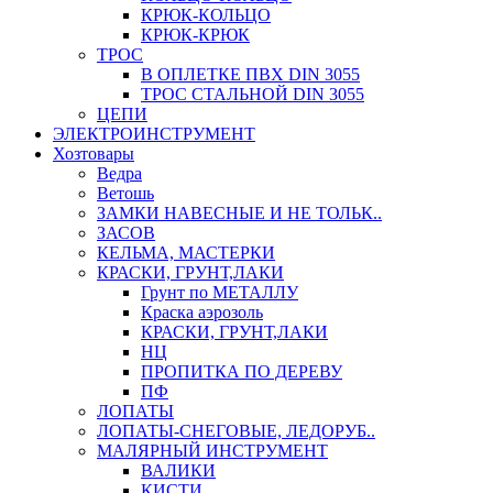
КРЮК-КОЛЬЦО
КРЮК-КРЮК
ТРОС
В ОПЛЕТКЕ ПВХ DIN 3055
ТРОС СТАЛЬНОЙ DIN 3055
ЦЕПИ
ЭЛЕКТРОИНСТРУМЕНТ
Хозтовары
Ведра
Ветошь
ЗАМКИ НАВЕСНЫЕ И НЕ ТОЛЬК..
ЗАСОВ
КЕЛЬМА, МАСТЕРКИ
КРАСКИ, ГРУНТ,ЛАКИ
Грунт по МЕТАЛЛУ
Краска аэрозоль
КРАСКИ, ГРУНТ,ЛАКИ
НЦ
ПРОПИТКА ПО ДЕРЕВУ
ПФ
ЛОПАТЫ
ЛОПАТЫ-СНЕГОВЫЕ, ЛЕДОРУБ..
МАЛЯРНЫЙ ИНСТРУМЕНТ
ВАЛИКИ
КИСТИ