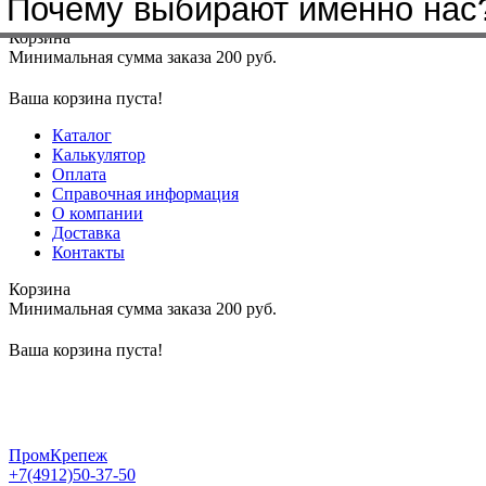
Почему выбирают именно нас
Меню
+7(4912)50-37-50
sbit@krep62.ru
Корзина
Минимальная сумма заказа 200 руб.
Ваша корзина пуста!
Каталог
Калькулятор
Оплата
Справочная информация
О компании
Доставка
Контакты
Корзина
Минимальная сумма заказа 200 руб.
Ваша корзина пуста!
ПромКрепеж
+7(4912)50-37-50