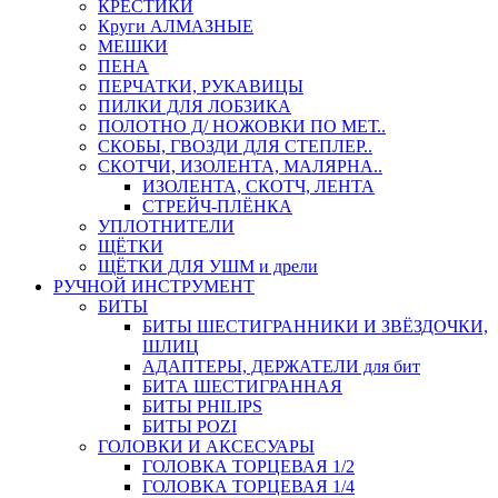
КРЕСТИКИ
Круги АЛМАЗНЫЕ
МЕШКИ
ПЕНА
ПЕРЧАТКИ, РУКАВИЦЫ
ПИЛКИ ДЛЯ ЛОБЗИКА
ПОЛОТНО Д/ НОЖОВКИ ПО МЕТ..
СКОБЫ, ГВОЗДИ ДЛЯ СТЕПЛЕР..
СКОТЧИ, ИЗОЛЕНТА, МАЛЯРНА..
ИЗОЛЕНТА, СКОТЧ, ЛЕНТА
СТРЕЙЧ-ПЛЁНКА
УПЛОТНИТЕЛИ
ЩЁТКИ
ЩЁТКИ ДЛЯ УШМ и дрели
РУЧНОЙ ИНСТРУМЕНТ
БИТЫ
БИТЫ ШЕСТИГРАННИКИ И ЗВЁЗДОЧКИ,
ШЛИЦ
АДАПТЕРЫ, ДЕРЖАТЕЛИ для бит
БИТА ШЕСТИГРАННАЯ
БИТЫ PHILIPS
БИТЫ POZI
ГОЛОВКИ И АКСЕСУАРЫ
ГОЛОВКА ТОРЦЕВАЯ 1/2
ГОЛОВКА ТОРЦЕВАЯ 1/4