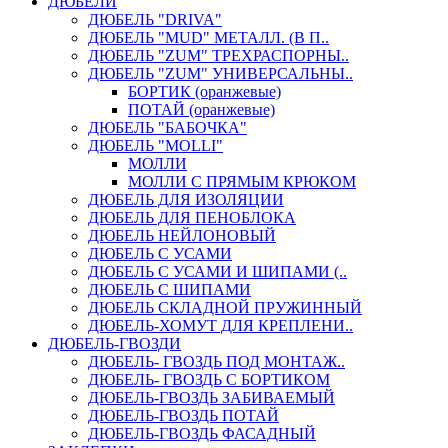
ДЮБЕЛИ
ДЮБЕЛЬ "DRIVA"
ДЮБЕЛЬ "MUD" МЕТАЛЛ. (В П..
ДЮБЕЛЬ "ZUM" ТРЕХРАСПОРНЫ..
ДЮБЕЛЬ "ZUM" УНИВЕРСАЛЬНЫ..
БОРТИК (оранжевые)
ПОТАЙ (оранжевые)
ДЮБЕЛЬ "БАБОЧКА"
ДЮБЕЛЬ "МOLLI"
МОЛЛИ
МОЛЛИ С ПРЯМЫМ КРЮКОМ
ДЮБЕЛЬ ДЛЯ ИЗОЛЯЦИИ
ДЮБЕЛЬ ДЛЯ ПЕНОБЛОКА
ДЮБЕЛЬ НЕЙЛОНОВЫЙ
ДЮБЕЛЬ С УСАМИ
ДЮБЕЛЬ С УСАМИ И ШИПАМИ (..
ДЮБЕЛЬ С ШИПАМИ
ДЮБЕЛЬ СКЛАДНОЙ ПРУЖИННЫЙ
ДЮБЕЛЬ-ХОМУТ ДЛЯ КРЕПЛЕНИ..
ДЮБЕЛЬ-ГВОЗДИ
ДЮБЕЛЬ- ГВОЗДЬ ПОД МОНТАЖ..
ДЮБЕЛЬ- ГВОЗДЬ С БОРТИКОМ
ДЮБЕЛЬ-ГВОЗДЬ ЗАБИВАЕМЫЙ
ДЮБЕЛЬ-ГВОЗДЬ ПОТАЙ
ДЮБЕЛЬ-ГВОЗДЬ ФАСАДНЫЙ