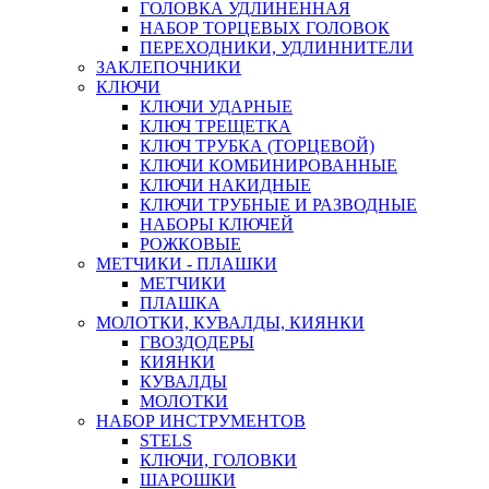
ГОЛОВКА УДЛИНЕННАЯ
НАБОР ТОРЦЕВЫХ ГОЛОВОК
ПЕРЕХОДНИКИ, УДЛИННИТЕЛИ
ЗАКЛЕПОЧНИКИ
КЛЮЧИ
КЛЮЧИ УДАРНЫЕ
КЛЮЧ ТРЕЩЕТКА
КЛЮЧ ТРУБКА (ТОРЦЕВОЙ)
КЛЮЧИ КОМБИНИРОВАННЫЕ
КЛЮЧИ НАКИДНЫЕ
КЛЮЧИ ТРУБНЫЕ И РАЗВОДНЫЕ
НАБОРЫ КЛЮЧЕЙ
РОЖКОВЫЕ
МЕТЧИКИ - ПЛАШКИ
МЕТЧИКИ
ПЛАШКА
МОЛОТКИ, КУВАЛДЫ, КИЯНКИ
ГВОЗДОДЕРЫ
КИЯНКИ
КУВАЛДЫ
МОЛОТКИ
НАБОР ИНСТРУМЕНТОВ
STELS
КЛЮЧИ, ГОЛОВКИ
ШАРОШКИ