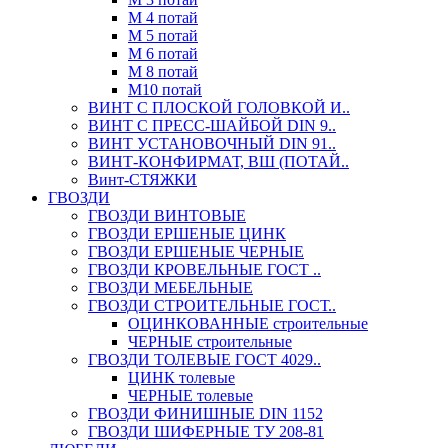
М 4 потай
М 5 потай
М 6 потай
М 8 потай
М10 потай
ВИНТ С ПЛОСКОЙ ГОЛОВКОЙ И..
ВИНТ С ПРЕСС-ШАЙБОЙ DIN 9..
ВИНТ УСТАНОВОЧНЫЙ DIN 91..
ВИНТ-КОНФИРМАТ, ВШ (ПОТАЙ..
Винт-СТЯЖКИ
ГВОЗДИ
ГВОЗДИ ВИНТОВЫЕ
ГВОЗДИ ЕРШЕНЫЕ ЦИНК
ГВОЗДИ ЕРШЕНЫЕ ЧЕРНЫЕ
ГВОЗДИ КРОВЕЛЬНЫЕ ГОСТ ..
ГВОЗДИ МЕБЕЛЬНЫЕ
ГВОЗДИ СТРОИТЕЛЬНЫЕ ГОСТ..
ОЦИНКОВАННЫЕ строительные
ЧЕРНЫЕ строительные
ГВОЗДИ ТОЛЕВЫЕ ГОСТ 4029..
ЦИНК толевые
ЧЕРНЫЕ толевые
ГВОЗДИ ФИНИШНЫЕ DIN 1152
ГВОЗДИ ШИФЕРНЫЕ ТУ 208-81