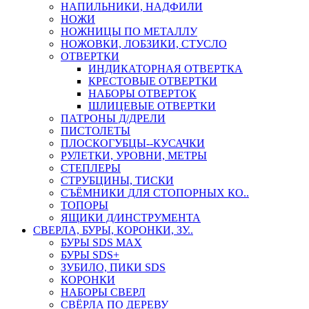
НАПИЛЬНИКИ, НАДФИЛИ
НОЖИ
НОЖНИЦЫ ПО МЕТАЛЛУ
НОЖОВКИ, ЛОБЗИКИ, СТУСЛО
ОТВЕРТКИ
ИНДИКАТОРНАЯ ОТВЕРТКА
КРЕСТОВЫЕ ОТВЕРТКИ
НАБОРЫ ОТВЕРТОК
ШЛИЦЕВЫЕ ОТВЕРТКИ
ПАТРОНЫ Д/ДРЕЛИ
ПИСТОЛЕТЫ
ПЛОСКОГУБЦЫ--КУСАЧКИ
РУЛЕТКИ, УРОВНИ, МЕТРЫ
СТЕПЛЕРЫ
СТРУБЦИНЫ, ТИСКИ
СЪЁМНИКИ ДЛЯ СТОПОРНЫХ КО..
ТОПОРЫ
ЯЩИКИ Д/ИНСТРУМЕНТА
СВЕРЛА, БУРЫ, КОРОНКИ, ЗУ..
БУРЫ SDS MAX
БУРЫ SDS+
ЗУБИЛО, ПИКИ SDS
КОРОНКИ
НАБОРЫ СВЕРЛ
СВЁРЛА ПО ДЕРЕВУ