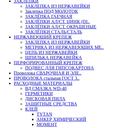
ЗАКЛЕПКИ
ЗАКЛЕПКА ИЗ НЕРЖАВЕЙКИ
Заклепка ПОД МОЛОТОК
ЗАКЛЁПКА ГАЕЧНАЯ
ЗАКЛЁПКИ АЛ/СТ. ЦИНК (DI..
ЗАКЛЁПКИ АЛ/СТ. ОКРАШЕНЫЕ
ЗАКЛЁПКИ СТАЛЬ/СТАЛЬ
НЕРЖАВЕЮЩИЙ КРЕПЕЖ
ЗАКЛЕПКА ИЗ НЕРЖАВЕЙКИ
МЕТРИКА ИЗ НЕРЖАВЕЮЩИХ МЕ..
ЦЕПЬ ИЗ НЕРЖАВЕЙКИ
ШПИЛЬКА НЕРЖАВЕЙКА
ПЕРФОРИРОВАННЫЙ КРЕПЕЖ
ПОДВЕС ДЛЯ ГИПСОКАРТОНА
Проволока СВАРОЧНАЯ И ЭЛЕ..
ПРОВОЛОКА стальная ГОСТ 3..
РАСХОДНЫЕ МАТЕРИАЛЫ
ВД СМАЗКА WD-40
ГЕРМЕТИКИ
ДИСКОВАЯ ПИЛА
ЗАЩИТНЫЕ СРЕДСТВА
КЛЕЙ
TYTAN
АНКЕР ХИМИЧЕСКИЙ
МОМЕНТ