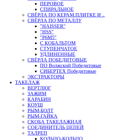
ПЕРОВОЕ
СПИРАЛЬНОЕ
СВЁРЛА ПО КЕРАМ.ПЛИТКЕ И ..
СВЁРЛА ПО МЕТАЛЛУ
"HAISSER"
"HSS"
"Р6М5"
С КОБАЛЬТОМ
СТУПЕНЧАТОЕ
УДЛИНЕННЫЕ
СВЁРЛА ПОБЕДИТОВЫЕ
ПО Волжский Победитовые
СИБЕРТЕХ Победитовые
ЭКСТРАКТОРЫ
ТАКЕЛАЖ
ВЕРТЛЮГ
ЗАЖИМ
КАРАБИН
КОУШ
РЫМ-БОЛТ
РЫМ-ГАЙКА
СКОБА ТАКЕЛАЖНАЯ
СОЕДИНИТЕЛЬ ЦЕПЕЙ
ТАЛРЕП
КОЛЬЦО-КОЛЬЦО