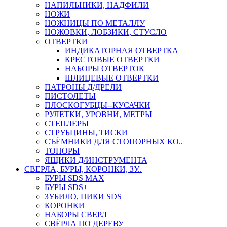
НАПИЛЬНИКИ, НАДФИЛИ
НОЖИ
НОЖНИЦЫ ПО МЕТАЛЛУ
НОЖОВКИ, ЛОБЗИКИ, СТУСЛО
ОТВЕРТКИ
ИНДИКАТОРНАЯ ОТВЕРТКА
КРЕСТОВЫЕ ОТВЕРТКИ
НАБОРЫ ОТВЕРТОК
ШЛИЦЕВЫЕ ОТВЕРТКИ
ПАТРОНЫ Д/ДРЕЛИ
ПИСТОЛЕТЫ
ПЛОСКОГУБЦЫ--КУСАЧКИ
РУЛЕТКИ, УРОВНИ, МЕТРЫ
СТЕПЛЕРЫ
СТРУБЦИНЫ, ТИСКИ
СЪЁМНИКИ ДЛЯ СТОПОРНЫХ КО..
ТОПОРЫ
ЯЩИКИ Д/ИНСТРУМЕНТА
СВЕРЛА, БУРЫ, КОРОНКИ, ЗУ..
БУРЫ SDS MAX
БУРЫ SDS+
ЗУБИЛО, ПИКИ SDS
КОРОНКИ
НАБОРЫ СВЕРЛ
СВЁРЛА ПО ДЕРЕВУ