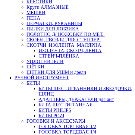
КРЕСТИКИ
Круги АЛМАЗНЫЕ
МЕШКИ
ПЕНА
ПЕРЧАТКИ, РУКАВИЦЫ
ПИЛКИ ДЛЯ ЛОБЗИКА
ПОЛОТНО Д/ НОЖОВКИ ПО МЕТ..
СКОБЫ, ГВОЗДИ ДЛЯ СТЕПЛЕР..
СКОТЧИ, ИЗОЛЕНТА, МАЛЯРНА..
ИЗОЛЕНТА, СКОТЧ, ЛЕНТА
СТРЕЙЧ-ПЛЁНКА
УПЛОТНИТЕЛИ
ЩЁТКИ
ЩЁТКИ ДЛЯ УШМ и дрели
РУЧНОЙ ИНСТРУМЕНТ
БИТЫ
БИТЫ ШЕСТИГРАННИКИ И ЗВЁЗДОЧКИ,
ШЛИЦ
АДАПТЕРЫ, ДЕРЖАТЕЛИ для бит
БИТА ШЕСТИГРАННАЯ
БИТЫ PHILIPS
БИТЫ POZI
ГОЛОВКИ И АКСЕСУАРЫ
ГОЛОВКА ТОРЦЕВАЯ 1/2
ГОЛОВКА ТОРЦЕВАЯ 1/4