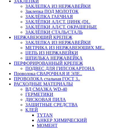
ЗАКЛЕПКИ
ЗАКЛЕПКА ИЗ НЕРЖАВЕЙКИ
Заклепка ПОД МОЛОТОК
ЗАКЛЁПКА ГАЕЧНАЯ
ЗАКЛЁПКИ АЛ/СТ. ЦИНК (DI..
ЗАКЛЁПКИ АЛ/СТ. ОКРАШЕНЫЕ
ЗАКЛЁПКИ СТАЛЬ/СТАЛЬ
НЕРЖАВЕЮЩИЙ КРЕПЕЖ
ЗАКЛЕПКА ИЗ НЕРЖАВЕЙКИ
МЕТРИКА ИЗ НЕРЖАВЕЮЩИХ МЕ..
ЦЕПЬ ИЗ НЕРЖАВЕЙКИ
ШПИЛЬКА НЕРЖАВЕЙКА
ПЕРФОРИРОВАННЫЙ КРЕПЕЖ
ПОДВЕС ДЛЯ ГИПСОКАРТОНА
Проволока СВАРОЧНАЯ И ЭЛЕ..
ПРОВОЛОКА стальная ГОСТ 3..
РАСХОДНЫЕ МАТЕРИАЛЫ
ВД СМАЗКА WD-40
ГЕРМЕТИКИ
ДИСКОВАЯ ПИЛА
ЗАЩИТНЫЕ СРЕДСТВА
КЛЕЙ
TYTAN
АНКЕР ХИМИЧЕСКИЙ
МОМЕНТ