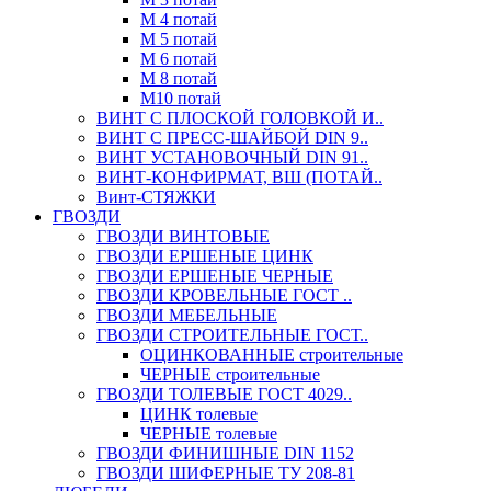
М 4 потай
М 5 потай
М 6 потай
М 8 потай
М10 потай
ВИНТ С ПЛОСКОЙ ГОЛОВКОЙ И..
ВИНТ С ПРЕСС-ШАЙБОЙ DIN 9..
ВИНТ УСТАНОВОЧНЫЙ DIN 91..
ВИНТ-КОНФИРМАТ, ВШ (ПОТАЙ..
Винт-СТЯЖКИ
ГВОЗДИ
ГВОЗДИ ВИНТОВЫЕ
ГВОЗДИ ЕРШЕНЫЕ ЦИНК
ГВОЗДИ ЕРШЕНЫЕ ЧЕРНЫЕ
ГВОЗДИ КРОВЕЛЬНЫЕ ГОСТ ..
ГВОЗДИ МЕБЕЛЬНЫЕ
ГВОЗДИ СТРОИТЕЛЬНЫЕ ГОСТ..
ОЦИНКОВАННЫЕ строительные
ЧЕРНЫЕ строительные
ГВОЗДИ ТОЛЕВЫЕ ГОСТ 4029..
ЦИНК толевые
ЧЕРНЫЕ толевые
ГВОЗДИ ФИНИШНЫЕ DIN 1152
ГВОЗДИ ШИФЕРНЫЕ ТУ 208-81