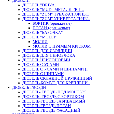
ДЮБЕЛИ
ДЮБЕЛЬ "DRIVA"
ДЮБЕЛЬ "MUD" МЕТАЛЛ. (В П..
ДЮБЕЛЬ "ZUM" ТРЕХРАСПОРНЫ..
ДЮБЕЛЬ "ZUM" УНИВЕРСАЛЬНЫ..
БОРТИК (оранжевые)
ПОТАЙ (оранжевые)
ДЮБЕЛЬ "БАБОЧКА"
ДЮБЕЛЬ "МOLLI"
МОЛЛИ
МОЛЛИ С ПРЯМЫМ КРЮКОМ
ДЮБЕЛЬ ДЛЯ ИЗОЛЯЦИИ
ДЮБЕЛЬ ДЛЯ ПЕНОБЛОКА
ДЮБЕЛЬ НЕЙЛОНОВЫЙ
ДЮБЕЛЬ С УСАМИ
ДЮБЕЛЬ С УСАМИ И ШИПАМИ (..
ДЮБЕЛЬ С ШИПАМИ
ДЮБЕЛЬ СКЛАДНОЙ ПРУЖИННЫЙ
ДЮБЕЛЬ-ХОМУТ ДЛЯ КРЕПЛЕНИ..
ДЮБЕЛЬ-ГВОЗДИ
ДЮБЕЛЬ- ГВОЗДЬ ПОД МОНТАЖ..
ДЮБЕЛЬ- ГВОЗДЬ С БОРТИКОМ
ДЮБЕЛЬ-ГВОЗДЬ ЗАБИВАЕМЫЙ
ДЮБЕЛЬ-ГВОЗДЬ ПОТАЙ
ДЮБЕЛЬ-ГВОЗДЬ ФАСАДНЫЙ