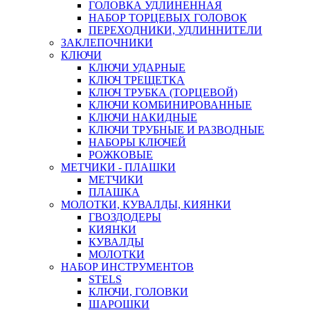
ГОЛОВКА УДЛИНЕННАЯ
НАБОР ТОРЦЕВЫХ ГОЛОВОК
ПЕРЕХОДНИКИ, УДЛИННИТЕЛИ
ЗАКЛЕПОЧНИКИ
КЛЮЧИ
КЛЮЧИ УДАРНЫЕ
КЛЮЧ ТРЕЩЕТКА
КЛЮЧ ТРУБКА (ТОРЦЕВОЙ)
КЛЮЧИ КОМБИНИРОВАННЫЕ
КЛЮЧИ НАКИДНЫЕ
КЛЮЧИ ТРУБНЫЕ И РАЗВОДНЫЕ
НАБОРЫ КЛЮЧЕЙ
РОЖКОВЫЕ
МЕТЧИКИ - ПЛАШКИ
МЕТЧИКИ
ПЛАШКА
МОЛОТКИ, КУВАЛДЫ, КИЯНКИ
ГВОЗДОДЕРЫ
КИЯНКИ
КУВАЛДЫ
МОЛОТКИ
НАБОР ИНСТРУМЕНТОВ
STELS
КЛЮЧИ, ГОЛОВКИ
ШАРОШКИ