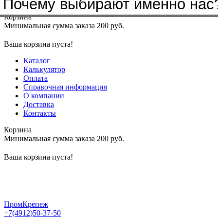
Почему выбирают именно нас
Меню
+7(4912)50-37-50
sbit@krep62.ru
Корзина
Минимальная сумма заказа 200 руб.
Ваша корзина пуста!
Каталог
Калькулятор
Оплата
Справочная информация
О компании
Доставка
Контакты
Корзина
Минимальная сумма заказа 200 руб.
Ваша корзина пуста!
ПромКрепеж
+7(4912)50-37-50