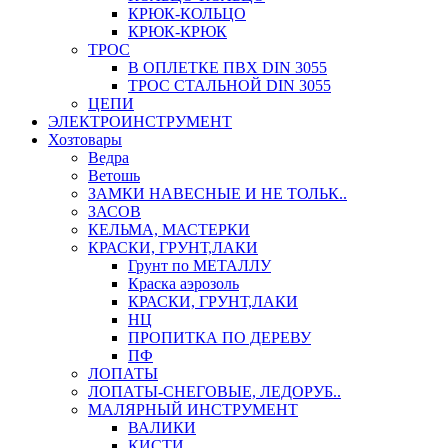
КРЮК-КОЛЬЦО
КРЮК-КРЮК
ТРОС
В ОПЛЕТКЕ ПВХ DIN 3055
ТРОС СТАЛЬНОЙ DIN 3055
ЦЕПИ
ЭЛЕКТРОИНСТРУМЕНТ
Хозтовары
Ведра
Ветошь
ЗАМКИ НАВЕСНЫЕ И НЕ ТОЛЬК..
ЗАСОВ
КЕЛЬМА, МАСТЕРКИ
КРАСКИ, ГРУНТ,ЛАКИ
Грунт по МЕТАЛЛУ
Краска аэрозоль
КРАСКИ, ГРУНТ,ЛАКИ
НЦ
ПРОПИТКА ПО ДЕРЕВУ
ПФ
ЛОПАТЫ
ЛОПАТЫ-СНЕГОВЫЕ, ЛЕДОРУБ..
МАЛЯРНЫЙ ИНСТРУМЕНТ
ВАЛИКИ
КИСТИ