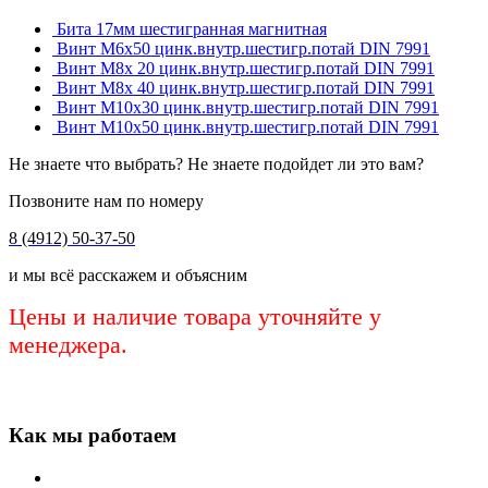
Бита 17мм шестигранная магнитная
Винт М6х50 цинк.внутр.шестигр.потай DIN 7991
Винт М8х 20 цинк.внутр.шестигр.потай DIN 7991
Винт М8х 40 цинк.внутр.шестигр.потай DIN 7991
Винт М10х30 цинк.внутр.шестигр.потай DIN 7991
Винт М10х50 цинк.внутр.шестигр.потай DIN 7991
Не знаете что выбрать? Не знаете подойдет ли это вам?
Позвоните нам по номеру
8 (4912) 50-37-50
и мы всё расскажем и объясним
Цены и наличие товара уточняйте у
менеджера.
Как мы работаем