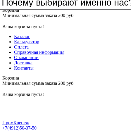
Почему выбирают именно нас
Меню
+7(4912)50-37-50
sbit@krep62.ru
Корзина
Минимальная сумма заказа 200 руб.
Ваша корзина пуста!
Каталог
Калькулятор
Оплата
Справочная информация
О компании
Доставка
Контакты
Корзина
Минимальная сумма заказа 200 руб.
Ваша корзина пуста!
ПромКрепеж
+7(4912)50-37-50