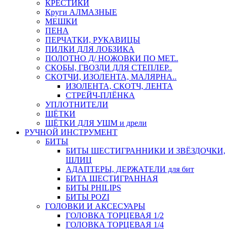
КРЕСТИКИ
Круги АЛМАЗНЫЕ
МЕШКИ
ПЕНА
ПЕРЧАТКИ, РУКАВИЦЫ
ПИЛКИ ДЛЯ ЛОБЗИКА
ПОЛОТНО Д/ НОЖОВКИ ПО МЕТ..
СКОБЫ, ГВОЗДИ ДЛЯ СТЕПЛЕР..
СКОТЧИ, ИЗОЛЕНТА, МАЛЯРНА..
ИЗОЛЕНТА, СКОТЧ, ЛЕНТА
СТРЕЙЧ-ПЛЁНКА
УПЛОТНИТЕЛИ
ЩЁТКИ
ЩЁТКИ ДЛЯ УШМ и дрели
РУЧНОЙ ИНСТРУМЕНТ
БИТЫ
БИТЫ ШЕСТИГРАННИКИ И ЗВЁЗДОЧКИ,
ШЛИЦ
АДАПТЕРЫ, ДЕРЖАТЕЛИ для бит
БИТА ШЕСТИГРАННАЯ
БИТЫ PHILIPS
БИТЫ POZI
ГОЛОВКИ И АКСЕСУАРЫ
ГОЛОВКА ТОРЦЕВАЯ 1/2
ГОЛОВКА ТОРЦЕВАЯ 1/4