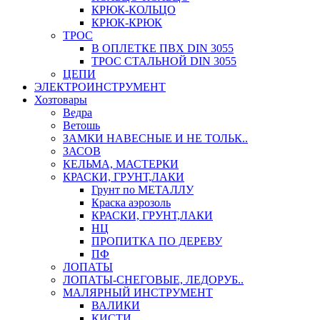
КРЮК-КОЛЬЦО
КРЮК-КРЮК
ТРОС
В ОПЛЕТКЕ ПВХ DIN 3055
ТРОС СТАЛЬНОЙ DIN 3055
ЦЕПИ
ЭЛЕКТРОИНСТРУМЕНТ
Хозтовары
Ведра
Ветошь
ЗАМКИ НАВЕСНЫЕ И НЕ ТОЛЬК..
ЗАСОВ
КЕЛЬМА, МАСТЕРКИ
КРАСКИ, ГРУНТ,ЛАКИ
Грунт по МЕТАЛЛУ
Краска аэрозоль
КРАСКИ, ГРУНТ,ЛАКИ
НЦ
ПРОПИТКА ПО ДЕРЕВУ
ПФ
ЛОПАТЫ
ЛОПАТЫ-СНЕГОВЫЕ, ЛЕДОРУБ..
МАЛЯРНЫЙ ИНСТРУМЕНТ
ВАЛИКИ
КИСТИ