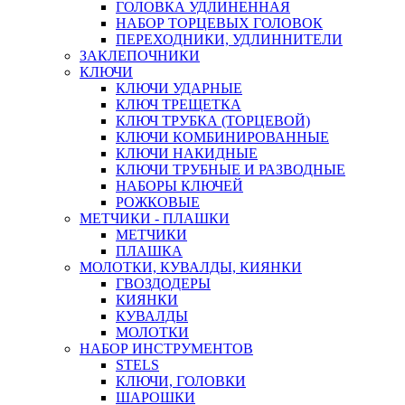
ГОЛОВКА УДЛИНЕННАЯ
НАБОР ТОРЦЕВЫХ ГОЛОВОК
ПЕРЕХОДНИКИ, УДЛИННИТЕЛИ
ЗАКЛЕПОЧНИКИ
КЛЮЧИ
КЛЮЧИ УДАРНЫЕ
КЛЮЧ ТРЕЩЕТКА
КЛЮЧ ТРУБКА (ТОРЦЕВОЙ)
КЛЮЧИ КОМБИНИРОВАННЫЕ
КЛЮЧИ НАКИДНЫЕ
КЛЮЧИ ТРУБНЫЕ И РАЗВОДНЫЕ
НАБОРЫ КЛЮЧЕЙ
РОЖКОВЫЕ
МЕТЧИКИ - ПЛАШКИ
МЕТЧИКИ
ПЛАШКА
МОЛОТКИ, КУВАЛДЫ, КИЯНКИ
ГВОЗДОДЕРЫ
КИЯНКИ
КУВАЛДЫ
МОЛОТКИ
НАБОР ИНСТРУМЕНТОВ
STELS
КЛЮЧИ, ГОЛОВКИ
ШАРОШКИ