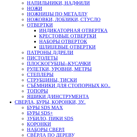
НАПИЛЬНИКИ, НАДФИЛИ
НОЖИ
НОЖНИЦЫ ПО МЕТАЛЛУ
НОЖОВКИ, ЛОБЗИКИ, СТУСЛО
ОТВЕРТКИ
ИНДИКАТОРНАЯ ОТВЕРТКА
КРЕСТОВЫЕ ОТВЕРТКИ
НАБОРЫ ОТВЕРТОК
ШЛИЦЕВЫЕ ОТВЕРТКИ
ПАТРОНЫ Д/ДРЕЛИ
ПИСТОЛЕТЫ
ПЛОСКОГУБЦЫ--КУСАЧКИ
РУЛЕТКИ, УРОВНИ, МЕТРЫ
СТЕПЛЕРЫ
СТРУБЦИНЫ, ТИСКИ
СЪЁМНИКИ ДЛЯ СТОПОРНЫХ КО..
ТОПОРЫ
ЯЩИКИ Д/ИНСТРУМЕНТА
СВЕРЛА, БУРЫ, КОРОНКИ, ЗУ..
БУРЫ SDS MAX
БУРЫ SDS+
ЗУБИЛО, ПИКИ SDS
КОРОНКИ
НАБОРЫ СВЕРЛ
СВЁРЛА ПО ДЕРЕВУ