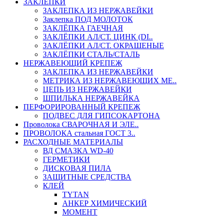
ЗАКЛЕПКИ
ЗАКЛЕПКА ИЗ НЕРЖАВЕЙКИ
Заклепка ПОД МОЛОТОК
ЗАКЛЁПКА ГАЕЧНАЯ
ЗАКЛЁПКИ АЛ/СТ. ЦИНК (DI..
ЗАКЛЁПКИ АЛ/СТ. ОКРАШЕНЫЕ
ЗАКЛЁПКИ СТАЛЬ/СТАЛЬ
НЕРЖАВЕЮЩИЙ КРЕПЕЖ
ЗАКЛЕПКА ИЗ НЕРЖАВЕЙКИ
МЕТРИКА ИЗ НЕРЖАВЕЮЩИХ МЕ..
ЦЕПЬ ИЗ НЕРЖАВЕЙКИ
ШПИЛЬКА НЕРЖАВЕЙКА
ПЕРФОРИРОВАННЫЙ КРЕПЕЖ
ПОДВЕС ДЛЯ ГИПСОКАРТОНА
Проволока СВАРОЧНАЯ И ЭЛЕ..
ПРОВОЛОКА стальная ГОСТ 3..
РАСХОДНЫЕ МАТЕРИАЛЫ
ВД СМАЗКА WD-40
ГЕРМЕТИКИ
ДИСКОВАЯ ПИЛА
ЗАЩИТНЫЕ СРЕДСТВА
КЛЕЙ
TYTAN
АНКЕР ХИМИЧЕСКИЙ
МОМЕНТ