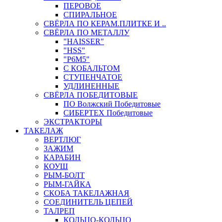
ПЕРОВОЕ
СПИРАЛЬНОЕ
СВЁРЛА ПО КЕРАМ.ПЛИТКЕ И ..
СВЁРЛА ПО МЕТАЛЛУ
"HAISSER"
"HSS"
"Р6М5"
С КОБАЛЬТОМ
СТУПЕНЧАТОЕ
УДЛИНЕННЫЕ
СВЁРЛА ПОБЕДИТОВЫЕ
ПО Волжский Победитовые
СИБЕРТЕХ Победитовые
ЭКСТРАКТОРЫ
ТАКЕЛАЖ
ВЕРТЛЮГ
ЗАЖИМ
КАРАБИН
КОУШ
РЫМ-БОЛТ
РЫМ-ГАЙКА
СКОБА ТАКЕЛАЖНАЯ
СОЕДИНИТЕЛЬ ЦЕПЕЙ
ТАЛРЕП
КОЛЬЦО-КОЛЬЦО