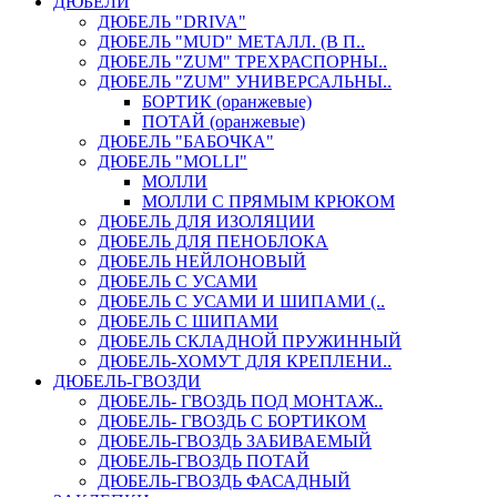
ДЮБЕЛИ
ДЮБЕЛЬ "DRIVA"
ДЮБЕЛЬ "MUD" МЕТАЛЛ. (В П..
ДЮБЕЛЬ "ZUM" ТРЕХРАСПОРНЫ..
ДЮБЕЛЬ "ZUM" УНИВЕРСАЛЬНЫ..
БОРТИК (оранжевые)
ПОТАЙ (оранжевые)
ДЮБЕЛЬ "БАБОЧКА"
ДЮБЕЛЬ "МOLLI"
МОЛЛИ
МОЛЛИ С ПРЯМЫМ КРЮКОМ
ДЮБЕЛЬ ДЛЯ ИЗОЛЯЦИИ
ДЮБЕЛЬ ДЛЯ ПЕНОБЛОКА
ДЮБЕЛЬ НЕЙЛОНОВЫЙ
ДЮБЕЛЬ С УСАМИ
ДЮБЕЛЬ С УСАМИ И ШИПАМИ (..
ДЮБЕЛЬ С ШИПАМИ
ДЮБЕЛЬ СКЛАДНОЙ ПРУЖИННЫЙ
ДЮБЕЛЬ-ХОМУТ ДЛЯ КРЕПЛЕНИ..
ДЮБЕЛЬ-ГВОЗДИ
ДЮБЕЛЬ- ГВОЗДЬ ПОД МОНТАЖ..
ДЮБЕЛЬ- ГВОЗДЬ С БОРТИКОМ
ДЮБЕЛЬ-ГВОЗДЬ ЗАБИВАЕМЫЙ
ДЮБЕЛЬ-ГВОЗДЬ ПОТАЙ
ДЮБЕЛЬ-ГВОЗДЬ ФАСАДНЫЙ