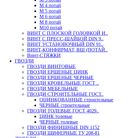
М 4 потай
М 5 потай
М 6 потай
М 8 потай
М10 потай
ВИНТ С ПЛОСКОЙ ГОЛОВКОЙ И..
ВИНТ С ПРЕСС-ШАЙБОЙ DIN 9..
ВИНТ УСТАНОВОЧНЫЙ DIN 91..
ВИНТ-КОНФИРМАТ, ВШ (ПОТАЙ..
Винт-СТЯЖКИ
ГВОЗДИ
ГВОЗДИ ВИНТОВЫЕ
ГВОЗДИ ЕРШЕНЫЕ ЦИНК
ГВОЗДИ ЕРШЕНЫЕ ЧЕРНЫЕ
ГВОЗДИ КРОВЕЛЬНЫЕ ГОСТ ..
ГВОЗДИ МЕБЕЛЬНЫЕ
ГВОЗДИ СТРОИТЕЛЬНЫЕ ГОСТ..
ОЦИНКОВАННЫЕ строительные
ЧЕРНЫЕ строительные
ГВОЗДИ ТОЛЕВЫЕ ГОСТ 4029..
ЦИНК толевые
ЧЕРНЫЕ толевые
ГВОЗДИ ФИНИШНЫЕ DIN 1152
ГВОЗДИ ШИФЕРНЫЕ ТУ 208-81