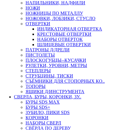
НАПИЛЬНИКИ, НАДФИЛИ
НОЖИ
НОЖНИЦЫ ПО МЕТАЛЛУ
НОЖОВКИ, ЛОБЗИКИ, СТУСЛО
ОТВЕРТКИ
ИНДИКАТОРНАЯ ОТВЕРТКА
КРЕСТОВЫЕ ОТВЕРТКИ
НАБОРЫ ОТВЕРТОК
ШЛИЦЕВЫЕ ОТВЕРТКИ
ПАТРОНЫ Д/ДРЕЛИ
ПИСТОЛЕТЫ
ПЛОСКОГУБЦЫ--КУСАЧКИ
РУЛЕТКИ, УРОВНИ, МЕТРЫ
СТЕПЛЕРЫ
СТРУБЦИНЫ, ТИСКИ
СЪЁМНИКИ ДЛЯ СТОПОРНЫХ КО..
ТОПОРЫ
ЯЩИКИ Д/ИНСТРУМЕНТА
СВЕРЛА, БУРЫ, КОРОНКИ, ЗУ..
БУРЫ SDS MAX
БУРЫ SDS+
ЗУБИЛО, ПИКИ SDS
КОРОНКИ
НАБОРЫ СВЕРЛ
СВЁРЛА ПО ДЕРЕВУ