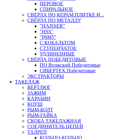
ПЕРОВОЕ
СПИРАЛЬНОЕ
СВЁРЛА ПО КЕРАМ.ПЛИТКЕ И ..
СВЁРЛА ПО МЕТАЛЛУ
"HAISSER"
"HSS"
"Р6М5"
С КОБАЛЬТОМ
СТУПЕНЧАТОЕ
УДЛИНЕННЫЕ
СВЁРЛА ПОБЕДИТОВЫЕ
ПО Волжский Победитовые
СИБЕРТЕХ Победитовые
ЭКСТРАКТОРЫ
ТАКЕЛАЖ
ВЕРТЛЮГ
ЗАЖИМ
КАРАБИН
КОУШ
РЫМ-БОЛТ
РЫМ-ГАЙКА
СКОБА ТАКЕЛАЖНАЯ
СОЕДИНИТЕЛЬ ЦЕПЕЙ
ТАЛРЕП
КОЛЬЦО-КОЛЬЦО