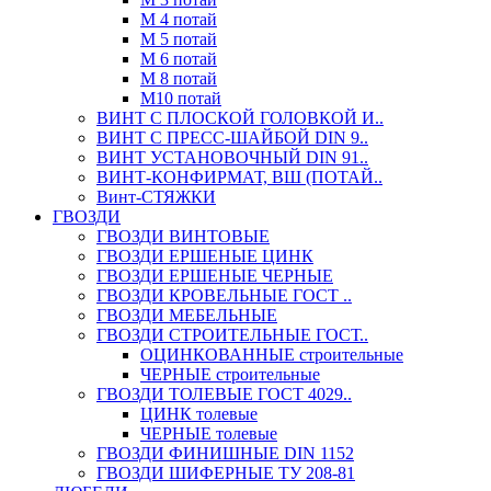
М 4 потай
М 5 потай
М 6 потай
М 8 потай
М10 потай
ВИНТ С ПЛОСКОЙ ГОЛОВКОЙ И..
ВИНТ С ПРЕСС-ШАЙБОЙ DIN 9..
ВИНТ УСТАНОВОЧНЫЙ DIN 91..
ВИНТ-КОНФИРМАТ, ВШ (ПОТАЙ..
Винт-СТЯЖКИ
ГВОЗДИ
ГВОЗДИ ВИНТОВЫЕ
ГВОЗДИ ЕРШЕНЫЕ ЦИНК
ГВОЗДИ ЕРШЕНЫЕ ЧЕРНЫЕ
ГВОЗДИ КРОВЕЛЬНЫЕ ГОСТ ..
ГВОЗДИ МЕБЕЛЬНЫЕ
ГВОЗДИ СТРОИТЕЛЬНЫЕ ГОСТ..
ОЦИНКОВАННЫЕ строительные
ЧЕРНЫЕ строительные
ГВОЗДИ ТОЛЕВЫЕ ГОСТ 4029..
ЦИНК толевые
ЧЕРНЫЕ толевые
ГВОЗДИ ФИНИШНЫЕ DIN 1152
ГВОЗДИ ШИФЕРНЫЕ ТУ 208-81