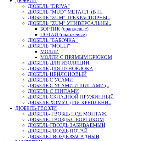
ДЮБЕЛИ
ДЮБЕЛЬ "DRIVA"
ДЮБЕЛЬ "MUD" МЕТАЛЛ. (В П..
ДЮБЕЛЬ "ZUM" ТРЕХРАСПОРНЫ..
ДЮБЕЛЬ "ZUM" УНИВЕРСАЛЬНЫ..
БОРТИК (оранжевые)
ПОТАЙ (оранжевые)
ДЮБЕЛЬ "БАБОЧКА"
ДЮБЕЛЬ "МOLLI"
МОЛЛИ
МОЛЛИ С ПРЯМЫМ КРЮКОМ
ДЮБЕЛЬ ДЛЯ ИЗОЛЯЦИИ
ДЮБЕЛЬ ДЛЯ ПЕНОБЛОКА
ДЮБЕЛЬ НЕЙЛОНОВЫЙ
ДЮБЕЛЬ С УСАМИ
ДЮБЕЛЬ С УСАМИ И ШИПАМИ (..
ДЮБЕЛЬ С ШИПАМИ
ДЮБЕЛЬ СКЛАДНОЙ ПРУЖИННЫЙ
ДЮБЕЛЬ-ХОМУТ ДЛЯ КРЕПЛЕНИ..
ДЮБЕЛЬ-ГВОЗДИ
ДЮБЕЛЬ- ГВОЗДЬ ПОД МОНТАЖ..
ДЮБЕЛЬ- ГВОЗДЬ С БОРТИКОМ
ДЮБЕЛЬ-ГВОЗДЬ ЗАБИВАЕМЫЙ
ДЮБЕЛЬ-ГВОЗДЬ ПОТАЙ
ДЮБЕЛЬ-ГВОЗДЬ ФАСАДНЫЙ