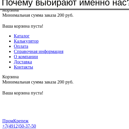
Почему выбирают именно нас
Меню
+7(4912)50-37-50
sbit@krep62.ru
Корзина
Минимальная сумма заказа 200 руб.
Ваша корзина пуста!
Каталог
Калькулятор
Оплата
Справочная информация
О компании
Доставка
Контакты
Корзина
Минимальная сумма заказа 200 руб.
Ваша корзина пуста!
ПромКрепеж
+7(4912)50-37-50