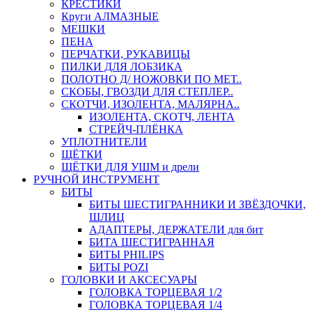
КРЕСТИКИ
Круги АЛМАЗНЫЕ
МЕШКИ
ПЕНА
ПЕРЧАТКИ, РУКАВИЦЫ
ПИЛКИ ДЛЯ ЛОБЗИКА
ПОЛОТНО Д/ НОЖОВКИ ПО МЕТ..
СКОБЫ, ГВОЗДИ ДЛЯ СТЕПЛЕР..
СКОТЧИ, ИЗОЛЕНТА, МАЛЯРНА..
ИЗОЛЕНТА, СКОТЧ, ЛЕНТА
СТРЕЙЧ-ПЛЁНКА
УПЛОТНИТЕЛИ
ЩЁТКИ
ЩЁТКИ ДЛЯ УШМ и дрели
РУЧНОЙ ИНСТРУМЕНТ
БИТЫ
БИТЫ ШЕСТИГРАННИКИ И ЗВЁЗДОЧКИ,
ШЛИЦ
АДАПТЕРЫ, ДЕРЖАТЕЛИ для бит
БИТА ШЕСТИГРАННАЯ
БИТЫ PHILIPS
БИТЫ POZI
ГОЛОВКИ И АКСЕСУАРЫ
ГОЛОВКА ТОРЦЕВАЯ 1/2
ГОЛОВКА ТОРЦЕВАЯ 1/4