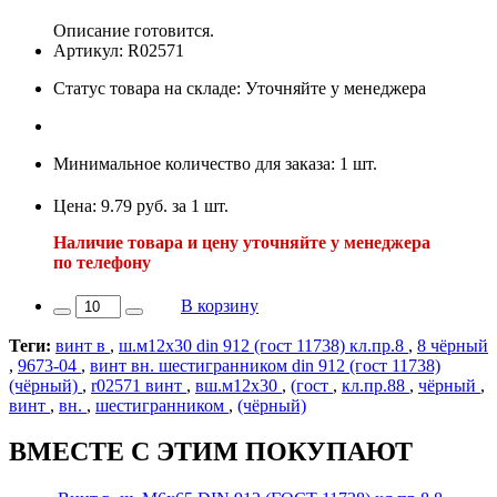
Описание готовится.
Артикул: R02571
Статус товара на складе: Уточняйте у менеджера
Минимальное количество для заказа: 1 шт.
Цена: 9.79 руб. за 1 шт.
Наличие товара и цену уточняйте у менеджера
по телефону
В корзину
Теги:
винт в
,
ш.м12х30 din 912 (гост 11738) кл.пр.8
,
8 чёрный
,
9673-04
,
винт вн. шестигранником din 912 (гост 11738)
(чёрный)
,
r02571 винт
,
вш.м12х30
,
(гост
,
кл.пр.88
,
чёрный
,
винт
,
вн.
,
шестигранником
,
(чёрный)
ВМЕСТЕ С ЭТИМ ПОКУПАЮТ