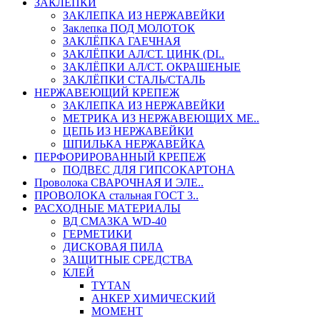
ЗАКЛЕПКИ
ЗАКЛЕПКА ИЗ НЕРЖАВЕЙКИ
Заклепка ПОД МОЛОТОК
ЗАКЛЁПКА ГАЕЧНАЯ
ЗАКЛЁПКИ АЛ/СТ. ЦИНК (DI..
ЗАКЛЁПКИ АЛ/СТ. ОКРАШЕНЫЕ
ЗАКЛЁПКИ СТАЛЬ/СТАЛЬ
НЕРЖАВЕЮЩИЙ КРЕПЕЖ
ЗАКЛЕПКА ИЗ НЕРЖАВЕЙКИ
МЕТРИКА ИЗ НЕРЖАВЕЮЩИХ МЕ..
ЦЕПЬ ИЗ НЕРЖАВЕЙКИ
ШПИЛЬКА НЕРЖАВЕЙКА
ПЕРФОРИРОВАННЫЙ КРЕПЕЖ
ПОДВЕС ДЛЯ ГИПСОКАРТОНА
Проволока СВАРОЧНАЯ И ЭЛЕ..
ПРОВОЛОКА стальная ГОСТ 3..
РАСХОДНЫЕ МАТЕРИАЛЫ
ВД СМАЗКА WD-40
ГЕРМЕТИКИ
ДИСКОВАЯ ПИЛА
ЗАЩИТНЫЕ СРЕДСТВА
КЛЕЙ
TYTAN
АНКЕР ХИМИЧЕСКИЙ
МОМЕНТ