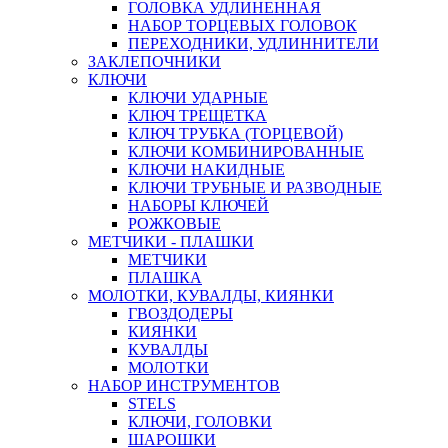
ГОЛОВКА УДЛИНЕННАЯ
НАБОР ТОРЦЕВЫХ ГОЛОВОК
ПЕРЕХОДНИКИ, УДЛИННИТЕЛИ
ЗАКЛЕПОЧНИКИ
КЛЮЧИ
КЛЮЧИ УДАРНЫЕ
КЛЮЧ ТРЕЩЕТКА
КЛЮЧ ТРУБКА (ТОРЦЕВОЙ)
КЛЮЧИ КОМБИНИРОВАННЫЕ
КЛЮЧИ НАКИДНЫЕ
КЛЮЧИ ТРУБНЫЕ И РАЗВОДНЫЕ
НАБОРЫ КЛЮЧЕЙ
РОЖКОВЫЕ
МЕТЧИКИ - ПЛАШКИ
МЕТЧИКИ
ПЛАШКА
МОЛОТКИ, КУВАЛДЫ, КИЯНКИ
ГВОЗДОДЕРЫ
КИЯНКИ
КУВАЛДЫ
МОЛОТКИ
НАБОР ИНСТРУМЕНТОВ
STELS
КЛЮЧИ, ГОЛОВКИ
ШАРОШКИ