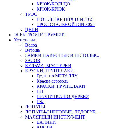
КРЮК-КОЛЬЦО
КРЮК-КРЮК
ТРОС
В ОПЛЕТКЕ ПВХ DIN 3055
ТРОС СТАЛЬНОЙ DIN 3055
ЦЕПИ
ЭЛЕКТРОИНСТРУМЕНТ
Хозтовары
Ведра
Ветошь
ЗАМКИ НАВЕСНЫЕ И НЕ ТОЛЬК..
ЗАСОВ
КЕЛЬМА, МАСТЕРКИ
КРАСКИ, ГРУНТ,ЛАКИ
Грунт по МЕТАЛЛУ
Краска аэрозоль
КРАСКИ, ГРУНТ,ЛАКИ
НЦ
ПРОПИТКА ПО ДЕРЕВУ
ПФ
ЛОПАТЫ
ЛОПАТЫ-СНЕГОВЫЕ, ЛЕДОРУБ..
МАЛЯРНЫЙ ИНСТРУМЕНТ
ВАЛИКИ
КИСТИ