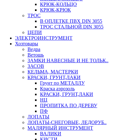
КРЮК-КОЛЬЦО
КРЮК-КРЮК
ТРОС
В ОПЛЕТКЕ ПВХ DIN 3055
ТРОС СТАЛЬНОЙ DIN 3055
ЦЕПИ
ЭЛЕКТРОИНСТРУМЕНТ
Хозтовары
Ведра
Ветошь
ЗАМКИ НАВЕСНЫЕ И НЕ ТОЛЬК..
ЗАСОВ
КЕЛЬМА, МАСТЕРКИ
КРАСКИ, ГРУНТ,ЛАКИ
Грунт по МЕТАЛЛУ
Краска аэрозоль
КРАСКИ, ГРУНТ,ЛАКИ
НЦ
ПРОПИТКА ПО ДЕРЕВУ
ПФ
ЛОПАТЫ
ЛОПАТЫ-СНЕГОВЫЕ, ЛЕДОРУБ..
МАЛЯРНЫЙ ИНСТРУМЕНТ
ВАЛИКИ
КИСТИ