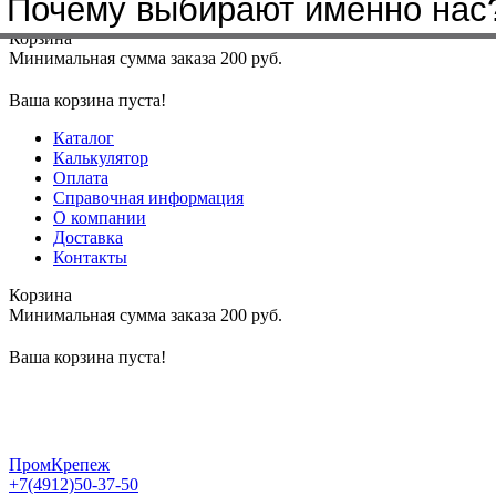
Почему выбирают именно нас
Меню
+7(4912)50-37-50
sbit@krep62.ru
Корзина
Минимальная сумма заказа 200 руб.
Ваша корзина пуста!
Каталог
Калькулятор
Оплата
Справочная информация
О компании
Доставка
Контакты
Корзина
Минимальная сумма заказа 200 руб.
Ваша корзина пуста!
ПромКрепеж
+7(4912)50-37-50