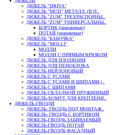
ДЮБЕЛИ
ДЮБЕЛЬ "DRIVA"
ДЮБЕЛЬ "MUD" МЕТАЛЛ. (В П..
ДЮБЕЛЬ "ZUM" ТРЕХРАСПОРНЫ..
ДЮБЕЛЬ "ZUM" УНИВЕРСАЛЬНЫ..
БОРТИК (оранжевые)
ПОТАЙ (оранжевые)
ДЮБЕЛЬ "БАБОЧКА"
ДЮБЕЛЬ "МOLLI"
МОЛЛИ
МОЛЛИ С ПРЯМЫМ КРЮКОМ
ДЮБЕЛЬ ДЛЯ ИЗОЛЯЦИИ
ДЮБЕЛЬ ДЛЯ ПЕНОБЛОКА
ДЮБЕЛЬ НЕЙЛОНОВЫЙ
ДЮБЕЛЬ С УСАМИ
ДЮБЕЛЬ С УСАМИ И ШИПАМИ (..
ДЮБЕЛЬ С ШИПАМИ
ДЮБЕЛЬ СКЛАДНОЙ ПРУЖИННЫЙ
ДЮБЕЛЬ-ХОМУТ ДЛЯ КРЕПЛЕНИ..
ДЮБЕЛЬ-ГВОЗДИ
ДЮБЕЛЬ- ГВОЗДЬ ПОД МОНТАЖ..
ДЮБЕЛЬ- ГВОЗДЬ С БОРТИКОМ
ДЮБЕЛЬ-ГВОЗДЬ ЗАБИВАЕМЫЙ
ДЮБЕЛЬ-ГВОЗДЬ ПОТАЙ
ДЮБЕЛЬ-ГВОЗДЬ ФАСАДНЫЙ