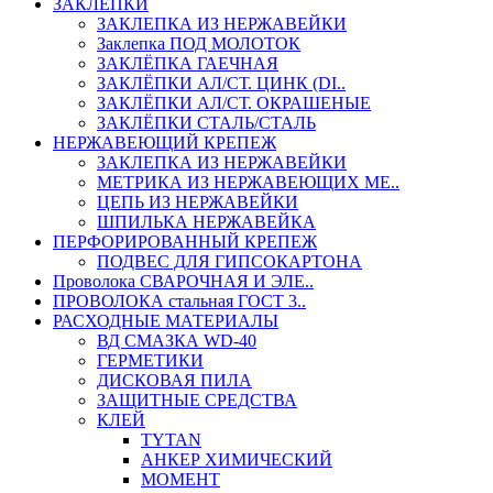
ЗАКЛЕПКИ
ЗАКЛЕПКА ИЗ НЕРЖАВЕЙКИ
Заклепка ПОД МОЛОТОК
ЗАКЛЁПКА ГАЕЧНАЯ
ЗАКЛЁПКИ АЛ/СТ. ЦИНК (DI..
ЗАКЛЁПКИ АЛ/СТ. ОКРАШЕНЫЕ
ЗАКЛЁПКИ СТАЛЬ/СТАЛЬ
НЕРЖАВЕЮЩИЙ КРЕПЕЖ
ЗАКЛЕПКА ИЗ НЕРЖАВЕЙКИ
МЕТРИКА ИЗ НЕРЖАВЕЮЩИХ МЕ..
ЦЕПЬ ИЗ НЕРЖАВЕЙКИ
ШПИЛЬКА НЕРЖАВЕЙКА
ПЕРФОРИРОВАННЫЙ КРЕПЕЖ
ПОДВЕС ДЛЯ ГИПСОКАРТОНА
Проволока СВАРОЧНАЯ И ЭЛЕ..
ПРОВОЛОКА стальная ГОСТ 3..
РАСХОДНЫЕ МАТЕРИАЛЫ
ВД СМАЗКА WD-40
ГЕРМЕТИКИ
ДИСКОВАЯ ПИЛА
ЗАЩИТНЫЕ СРЕДСТВА
КЛЕЙ
TYTAN
АНКЕР ХИМИЧЕСКИЙ
МОМЕНТ