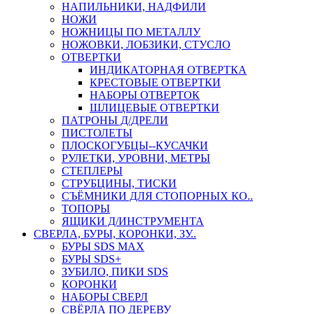
НАПИЛЬНИКИ, НАДФИЛИ
НОЖИ
НОЖНИЦЫ ПО МЕТАЛЛУ
НОЖОВКИ, ЛОБЗИКИ, СТУСЛО
ОТВЕРТКИ
ИНДИКАТОРНАЯ ОТВЕРТКА
КРЕСТОВЫЕ ОТВЕРТКИ
НАБОРЫ ОТВЕРТОК
ШЛИЦЕВЫЕ ОТВЕРТКИ
ПАТРОНЫ Д/ДРЕЛИ
ПИСТОЛЕТЫ
ПЛОСКОГУБЦЫ--КУСАЧКИ
РУЛЕТКИ, УРОВНИ, МЕТРЫ
СТЕПЛЕРЫ
СТРУБЦИНЫ, ТИСКИ
СЪЁМНИКИ ДЛЯ СТОПОРНЫХ КО..
ТОПОРЫ
ЯЩИКИ Д/ИНСТРУМЕНТА
СВЕРЛА, БУРЫ, КОРОНКИ, ЗУ..
БУРЫ SDS MAX
БУРЫ SDS+
ЗУБИЛО, ПИКИ SDS
КОРОНКИ
НАБОРЫ СВЕРЛ
СВЁРЛА ПО ДЕРЕВУ