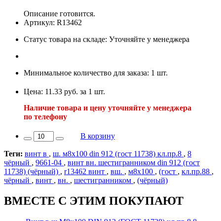
Описание готовится.
Артикул: R13462
Статус товара на складе: Уточняйте у менеджера
Минимальное количество для заказа: 1 шт.
Цена: 11.33 руб. за 1 шт.
Наличие товара и цену уточняйте у менеджера
по телефону
В корзину
Теги:
винт в
,
ш. м8х100 din 912 (гост 11738) кл.пр.8
,
8
чёрный
,
9661-04
,
винт вн. шестигранником din 912 (гост
11738) (чёрный)
,
r13462 винт
,
вш.
,
м8х100
,
(гост
,
кл.пр.88
,
чёрный
,
винт
,
вн.
,
шестигранником
,
(чёрный)
ВМЕСТЕ С ЭТИМ ПОКУПАЮТ