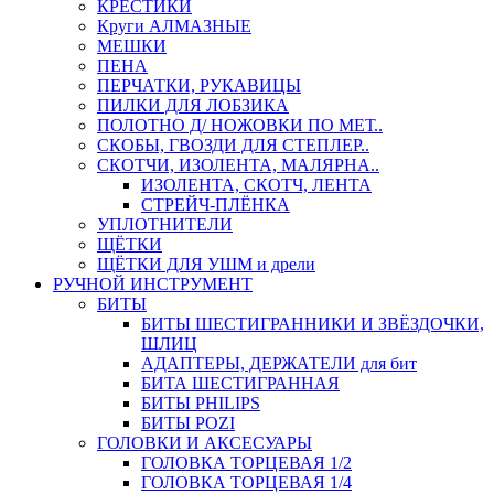
КРЕСТИКИ
Круги АЛМАЗНЫЕ
МЕШКИ
ПЕНА
ПЕРЧАТКИ, РУКАВИЦЫ
ПИЛКИ ДЛЯ ЛОБЗИКА
ПОЛОТНО Д/ НОЖОВКИ ПО МЕТ..
СКОБЫ, ГВОЗДИ ДЛЯ СТЕПЛЕР..
СКОТЧИ, ИЗОЛЕНТА, МАЛЯРНА..
ИЗОЛЕНТА, СКОТЧ, ЛЕНТА
СТРЕЙЧ-ПЛЁНКА
УПЛОТНИТЕЛИ
ЩЁТКИ
ЩЁТКИ ДЛЯ УШМ и дрели
РУЧНОЙ ИНСТРУМЕНТ
БИТЫ
БИТЫ ШЕСТИГРАННИКИ И ЗВЁЗДОЧКИ,
ШЛИЦ
АДАПТЕРЫ, ДЕРЖАТЕЛИ для бит
БИТА ШЕСТИГРАННАЯ
БИТЫ PHILIPS
БИТЫ POZI
ГОЛОВКИ И АКСЕСУАРЫ
ГОЛОВКА ТОРЦЕВАЯ 1/2
ГОЛОВКА ТОРЦЕВАЯ 1/4