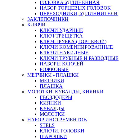
ГОЛОВКА УДЛИНЕННАЯ
НАБОР ТОРЦЕВЫХ ГОЛОВОК
ПЕРЕХОДНИКИ, УДЛИННИТЕЛИ
ЗАКЛЕПОЧНИКИ
КЛЮЧИ
КЛЮЧИ УДАРНЫЕ
КЛЮЧ ТРЕЩЕТКА
КЛЮЧ ТРУБКА (ТОРЦЕВОЙ)
КЛЮЧИ КОМБИНИРОВАННЫЕ
КЛЮЧИ НАКИДНЫЕ
КЛЮЧИ ТРУБНЫЕ И РАЗВОДНЫЕ
НАБОРЫ КЛЮЧЕЙ
РОЖКОВЫЕ
МЕТЧИКИ - ПЛАШКИ
МЕТЧИКИ
ПЛАШКА
МОЛОТКИ, КУВАЛДЫ, КИЯНКИ
ГВОЗДОДЕРЫ
КИЯНКИ
КУВАЛДЫ
МОЛОТКИ
НАБОР ИНСТРУМЕНТОВ
STELS
КЛЮЧИ, ГОЛОВКИ
ШАРОШКИ