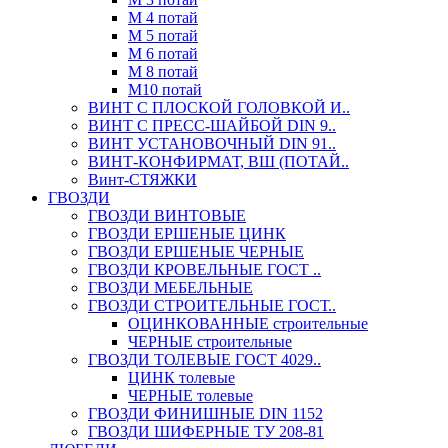
М 4 потай
М 5 потай
М 6 потай
М 8 потай
М10 потай
ВИНТ С ПЛОСКОЙ ГОЛОВКОЙ И..
ВИНТ С ПРЕСС-ШАЙБОЙ DIN 9..
ВИНТ УСТАНОВОЧНЫЙ DIN 91..
ВИНТ-КОНФИРМАТ, ВШ (ПОТАЙ..
Винт-СТЯЖКИ
ГВОЗДИ
ГВОЗДИ ВИНТОВЫЕ
ГВОЗДИ ЕРШЕНЫЕ ЦИНК
ГВОЗДИ ЕРШЕНЫЕ ЧЕРНЫЕ
ГВОЗДИ КРОВЕЛЬНЫЕ ГОСТ ..
ГВОЗДИ МЕБЕЛЬНЫЕ
ГВОЗДИ СТРОИТЕЛЬНЫЕ ГОСТ..
ОЦИНКОВАННЫЕ строительные
ЧЕРНЫЕ строительные
ГВОЗДИ ТОЛЕВЫЕ ГОСТ 4029..
ЦИНК толевые
ЧЕРНЫЕ толевые
ГВОЗДИ ФИНИШНЫЕ DIN 1152
ГВОЗДИ ШИФЕРНЫЕ ТУ 208-81