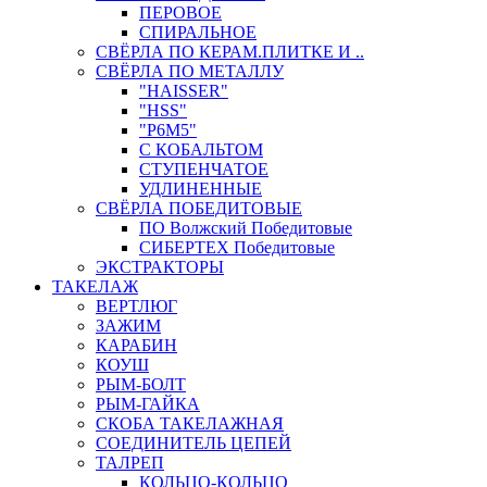
ПЕРОВОЕ
СПИРАЛЬНОЕ
СВЁРЛА ПО КЕРАМ.ПЛИТКЕ И ..
СВЁРЛА ПО МЕТАЛЛУ
"HAISSER"
"HSS"
"Р6М5"
С КОБАЛЬТОМ
СТУПЕНЧАТОЕ
УДЛИНЕННЫЕ
СВЁРЛА ПОБЕДИТОВЫЕ
ПО Волжский Победитовые
СИБЕРТЕХ Победитовые
ЭКСТРАКТОРЫ
ТАКЕЛАЖ
ВЕРТЛЮГ
ЗАЖИМ
КАРАБИН
КОУШ
РЫМ-БОЛТ
РЫМ-ГАЙКА
СКОБА ТАКЕЛАЖНАЯ
СОЕДИНИТЕЛЬ ЦЕПЕЙ
ТАЛРЕП
КОЛЬЦО-КОЛЬЦО