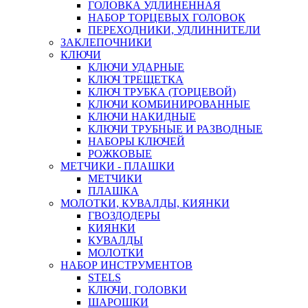
ГОЛОВКА УДЛИНЕННАЯ
НАБОР ТОРЦЕВЫХ ГОЛОВОК
ПЕРЕХОДНИКИ, УДЛИННИТЕЛИ
ЗАКЛЕПОЧНИКИ
КЛЮЧИ
КЛЮЧИ УДАРНЫЕ
КЛЮЧ ТРЕЩЕТКА
КЛЮЧ ТРУБКА (ТОРЦЕВОЙ)
КЛЮЧИ КОМБИНИРОВАННЫЕ
КЛЮЧИ НАКИДНЫЕ
КЛЮЧИ ТРУБНЫЕ И РАЗВОДНЫЕ
НАБОРЫ КЛЮЧЕЙ
РОЖКОВЫЕ
МЕТЧИКИ - ПЛАШКИ
МЕТЧИКИ
ПЛАШКА
МОЛОТКИ, КУВАЛДЫ, КИЯНКИ
ГВОЗДОДЕРЫ
КИЯНКИ
КУВАЛДЫ
МОЛОТКИ
НАБОР ИНСТРУМЕНТОВ
STELS
КЛЮЧИ, ГОЛОВКИ
ШАРОШКИ