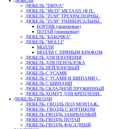
ДЮБЕЛИ
ДЮБЕЛЬ "DRIVA"
ДЮБЕЛЬ "MUD" МЕТАЛЛ. (В П..
ДЮБЕЛЬ "ZUM" ТРЕХРАСПОРНЫ..
ДЮБЕЛЬ "ZUM" УНИВЕРСАЛЬНЫ..
БОРТИК (оранжевые)
ПОТАЙ (оранжевые)
ДЮБЕЛЬ "БАБОЧКА"
ДЮБЕЛЬ "МOLLI"
МОЛЛИ
МОЛЛИ С ПРЯМЫМ КРЮКОМ
ДЮБЕЛЬ ДЛЯ ИЗОЛЯЦИИ
ДЮБЕЛЬ ДЛЯ ПЕНОБЛОКА
ДЮБЕЛЬ НЕЙЛОНОВЫЙ
ДЮБЕЛЬ С УСАМИ
ДЮБЕЛЬ С УСАМИ И ШИПАМИ (..
ДЮБЕЛЬ С ШИПАМИ
ДЮБЕЛЬ СКЛАДНОЙ ПРУЖИННЫЙ
ДЮБЕЛЬ-ХОМУТ ДЛЯ КРЕПЛЕНИ..
ДЮБЕЛЬ-ГВОЗДИ
ДЮБЕЛЬ- ГВОЗДЬ ПОД МОНТАЖ..
ДЮБЕЛЬ- ГВОЗДЬ С БОРТИКОМ
ДЮБЕЛЬ-ГВОЗДЬ ЗАБИВАЕМЫЙ
ДЮБЕЛЬ-ГВОЗДЬ ПОТАЙ
ДЮБЕЛЬ-ГВОЗДЬ ФАСАДНЫЙ