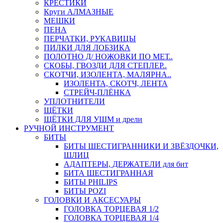
КРЕСТИКИ
Круги АЛМАЗНЫЕ
МЕШКИ
ПЕНА
ПЕРЧАТКИ, РУКАВИЦЫ
ПИЛКИ ДЛЯ ЛОБЗИКА
ПОЛОТНО Д/ НОЖОВКИ ПО МЕТ..
СКОБЫ, ГВОЗДИ ДЛЯ СТЕПЛЕР..
СКОТЧИ, ИЗОЛЕНТА, МАЛЯРНА..
ИЗОЛЕНТА, СКОТЧ, ЛЕНТА
СТРЕЙЧ-ПЛЁНКА
УПЛОТНИТЕЛИ
ЩЁТКИ
ЩЁТКИ ДЛЯ УШМ и дрели
РУЧНОЙ ИНСТРУМЕНТ
БИТЫ
БИТЫ ШЕСТИГРАННИКИ И ЗВЁЗДОЧКИ,
ШЛИЦ
АДАПТЕРЫ, ДЕРЖАТЕЛИ для бит
БИТА ШЕСТИГРАННАЯ
БИТЫ PHILIPS
БИТЫ POZI
ГОЛОВКИ И АКСЕСУАРЫ
ГОЛОВКА ТОРЦЕВАЯ 1/2
ГОЛОВКА ТОРЦЕВАЯ 1/4