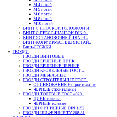
М 4 потай
М 5 потай
М 6 потай
М 8 потай
М10 потай
ВИНТ С ПЛОСКОЙ ГОЛОВКОЙ И..
ВИНТ С ПРЕСС-ШАЙБОЙ DIN 9..
ВИНТ УСТАНОВОЧНЫЙ DIN 91..
ВИНТ-КОНФИРМАТ, ВШ (ПОТАЙ..
Винт-СТЯЖКИ
ГВОЗДИ
ГВОЗДИ ВИНТОВЫЕ
ГВОЗДИ ЕРШЕНЫЕ ЦИНК
ГВОЗДИ ЕРШЕНЫЕ ЧЕРНЫЕ
ГВОЗДИ КРОВЕЛЬНЫЕ ГОСТ ..
ГВОЗДИ МЕБЕЛЬНЫЕ
ГВОЗДИ СТРОИТЕЛЬНЫЕ ГОСТ..
ОЦИНКОВАННЫЕ строительные
ЧЕРНЫЕ строительные
ГВОЗДИ ТОЛЕВЫЕ ГОСТ 4029..
ЦИНК толевые
ЧЕРНЫЕ толевые
ГВОЗДИ ФИНИШНЫЕ DIN 1152
ГВОЗДИ ШИФЕРНЫЕ ТУ 208-81