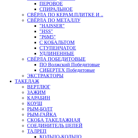
ПЕРОВОЕ
СПИРАЛЬНОЕ
СВЁРЛА ПО КЕРАМ.ПЛИТКЕ И ..
СВЁРЛА ПО МЕТАЛЛУ
"HAISSER"
"HSS"
"Р6М5"
С КОБАЛЬТОМ
СТУПЕНЧАТОЕ
УДЛИНЕННЫЕ
СВЁРЛА ПОБЕДИТОВЫЕ
ПО Волжский Победитовые
СИБЕРТЕХ Победитовые
ЭКСТРАКТОРЫ
ТАКЕЛАЖ
ВЕРТЛЮГ
ЗАЖИМ
КАРАБИН
КОУШ
РЫМ-БОЛТ
РЫМ-ГАЙКА
СКОБА ТАКЕЛАЖНАЯ
СОЕДИНИТЕЛЬ ЦЕПЕЙ
ТАЛРЕП
КОЛЬЦО-КОЛЬЦО