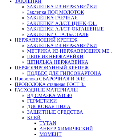
ЗАКЛЕПКИ
ЗАКЛЕПКА ИЗ НЕРЖАВЕЙКИ
Заклепка ПОД МОЛОТОК
ЗАКЛЁПКА ГАЕЧНАЯ
ЗАКЛЁПКИ АЛ/СТ. ЦИНК (DI..
ЗАКЛЁПКИ АЛ/СТ. ОКРАШЕНЫЕ
ЗАКЛЁПКИ СТАЛЬ/СТАЛЬ
НЕРЖАВЕЮЩИЙ КРЕПЕЖ
ЗАКЛЕПКА ИЗ НЕРЖАВЕЙКИ
МЕТРИКА ИЗ НЕРЖАВЕЮЩИХ МЕ..
ЦЕПЬ ИЗ НЕРЖАВЕЙКИ
ШПИЛЬКА НЕРЖАВЕЙКА
ПЕРФОРИРОВАННЫЙ КРЕПЕЖ
ПОДВЕС ДЛЯ ГИПСОКАРТОНА
Проволока СВАРОЧНАЯ И ЭЛЕ..
ПРОВОЛОКА стальная ГОСТ 3..
РАСХОДНЫЕ МАТЕРИАЛЫ
ВД СМАЗКА WD-40
ГЕРМЕТИКИ
ДИСКОВАЯ ПИЛА
ЗАЩИТНЫЕ СРЕДСТВА
КЛЕЙ
TYTAN
АНКЕР ХИМИЧЕСКИЙ
МОМЕНТ