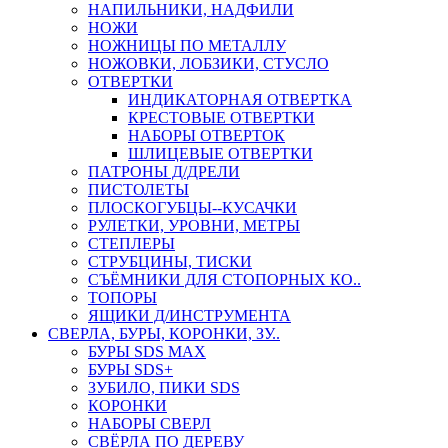
НАПИЛЬНИКИ, НАДФИЛИ
НОЖИ
НОЖНИЦЫ ПО МЕТАЛЛУ
НОЖОВКИ, ЛОБЗИКИ, СТУСЛО
ОТВЕРТКИ
ИНДИКАТОРНАЯ ОТВЕРТКА
КРЕСТОВЫЕ ОТВЕРТКИ
НАБОРЫ ОТВЕРТОК
ШЛИЦЕВЫЕ ОТВЕРТКИ
ПАТРОНЫ Д/ДРЕЛИ
ПИСТОЛЕТЫ
ПЛОСКОГУБЦЫ--КУСАЧКИ
РУЛЕТКИ, УРОВНИ, МЕТРЫ
СТЕПЛЕРЫ
СТРУБЦИНЫ, ТИСКИ
СЪЁМНИКИ ДЛЯ СТОПОРНЫХ КО..
ТОПОРЫ
ЯЩИКИ Д/ИНСТРУМЕНТА
СВЕРЛА, БУРЫ, КОРОНКИ, ЗУ..
БУРЫ SDS MAX
БУРЫ SDS+
ЗУБИЛО, ПИКИ SDS
КОРОНКИ
НАБОРЫ СВЕРЛ
СВЁРЛА ПО ДЕРЕВУ