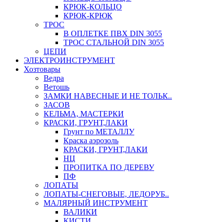
КРЮК-КОЛЬЦО
КРЮК-КРЮК
ТРОС
В ОПЛЕТКЕ ПВХ DIN 3055
ТРОС СТАЛЬНОЙ DIN 3055
ЦЕПИ
ЭЛЕКТРОИНСТРУМЕНТ
Хозтовары
Ведра
Ветошь
ЗАМКИ НАВЕСНЫЕ И НЕ ТОЛЬК..
ЗАСОВ
КЕЛЬМА, МАСТЕРКИ
КРАСКИ, ГРУНТ,ЛАКИ
Грунт по МЕТАЛЛУ
Краска аэрозоль
КРАСКИ, ГРУНТ,ЛАКИ
НЦ
ПРОПИТКА ПО ДЕРЕВУ
ПФ
ЛОПАТЫ
ЛОПАТЫ-СНЕГОВЫЕ, ЛЕДОРУБ..
МАЛЯРНЫЙ ИНСТРУМЕНТ
ВАЛИКИ
КИСТИ