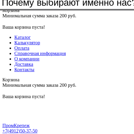
Почему выбирают именно нас
Меню
+7(4912)50-37-50
sbit@krep62.ru
Корзина
Минимальная сумма заказа 200 руб.
Ваша корзина пуста!
Каталог
Калькулятор
Оплата
Справочная информация
О компании
Доставка
Контакты
Корзина
Минимальная сумма заказа 200 руб.
Ваша корзина пуста!
ПромКрепеж
+7(4912)50-37-50