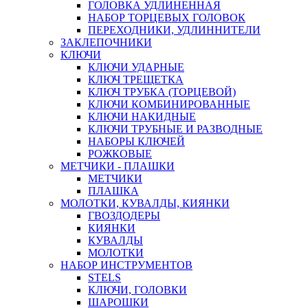
ГОЛОВКА УДЛИНЕННАЯ
НАБОР ТОРЦЕВЫХ ГОЛОВОК
ПЕРЕХОДНИКИ, УДЛИННИТЕЛИ
ЗАКЛЕПОЧНИКИ
КЛЮЧИ
КЛЮЧИ УДАРНЫЕ
КЛЮЧ ТРЕЩЕТКА
КЛЮЧ ТРУБКА (ТОРЦЕВОЙ)
КЛЮЧИ КОМБИНИРОВАННЫЕ
КЛЮЧИ НАКИДНЫЕ
КЛЮЧИ ТРУБНЫЕ И РАЗВОДНЫЕ
НАБОРЫ КЛЮЧЕЙ
РОЖКОВЫЕ
МЕТЧИКИ - ПЛАШКИ
МЕТЧИКИ
ПЛАШКА
МОЛОТКИ, КУВАЛДЫ, КИЯНКИ
ГВОЗДОДЕРЫ
КИЯНКИ
КУВАЛДЫ
МОЛОТКИ
НАБОР ИНСТРУМЕНТОВ
STELS
КЛЮЧИ, ГОЛОВКИ
ШАРОШКИ