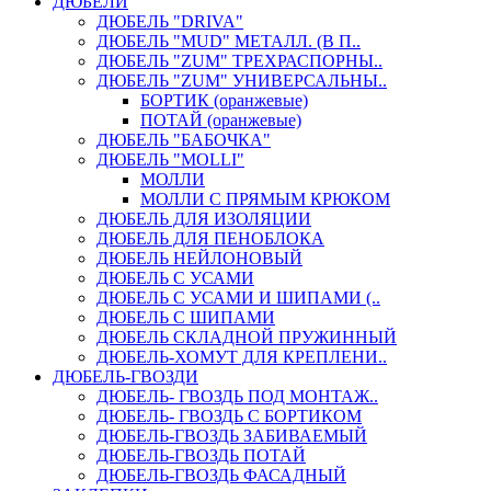
ДЮБЕЛИ
ДЮБЕЛЬ "DRIVA"
ДЮБЕЛЬ "MUD" МЕТАЛЛ. (В П..
ДЮБЕЛЬ "ZUM" ТРЕХРАСПОРНЫ..
ДЮБЕЛЬ "ZUM" УНИВЕРСАЛЬНЫ..
БОРТИК (оранжевые)
ПОТАЙ (оранжевые)
ДЮБЕЛЬ "БАБОЧКА"
ДЮБЕЛЬ "МOLLI"
МОЛЛИ
МОЛЛИ С ПРЯМЫМ КРЮКОМ
ДЮБЕЛЬ ДЛЯ ИЗОЛЯЦИИ
ДЮБЕЛЬ ДЛЯ ПЕНОБЛОКА
ДЮБЕЛЬ НЕЙЛОНОВЫЙ
ДЮБЕЛЬ С УСАМИ
ДЮБЕЛЬ С УСАМИ И ШИПАМИ (..
ДЮБЕЛЬ С ШИПАМИ
ДЮБЕЛЬ СКЛАДНОЙ ПРУЖИННЫЙ
ДЮБЕЛЬ-ХОМУТ ДЛЯ КРЕПЛЕНИ..
ДЮБЕЛЬ-ГВОЗДИ
ДЮБЕЛЬ- ГВОЗДЬ ПОД МОНТАЖ..
ДЮБЕЛЬ- ГВОЗДЬ С БОРТИКОМ
ДЮБЕЛЬ-ГВОЗДЬ ЗАБИВАЕМЫЙ
ДЮБЕЛЬ-ГВОЗДЬ ПОТАЙ
ДЮБЕЛЬ-ГВОЗДЬ ФАСАДНЫЙ