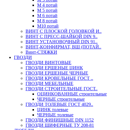
М 4 потай
М 5 потай
М 6 потай
М 8 потай
М10 потай
ВИНТ С ПЛОСКОЙ ГОЛОВКОЙ И..
ВИНТ С ПРЕСС-ШАЙБОЙ DIN 9..
ВИНТ УСТАНОВОЧНЫЙ DIN 91..
ВИНТ-КОНФИРМАТ, ВШ (ПОТАЙ..
Винт-СТЯЖКИ
ГВОЗДИ
ГВОЗДИ ВИНТОВЫЕ
ГВОЗДИ ЕРШЕНЫЕ ЦИНК
ГВОЗДИ ЕРШЕНЫЕ ЧЕРНЫЕ
ГВОЗДИ КРОВЕЛЬНЫЕ ГОСТ ..
ГВОЗДИ МЕБЕЛЬНЫЕ
ГВОЗДИ СТРОИТЕЛЬНЫЕ ГОСТ..
ОЦИНКОВАННЫЕ строительные
ЧЕРНЫЕ строительные
ГВОЗДИ ТОЛЕВЫЕ ГОСТ 4029..
ЦИНК толевые
ЧЕРНЫЕ толевые
ГВОЗДИ ФИНИШНЫЕ DIN 1152
ГВОЗДИ ШИФЕРНЫЕ ТУ 208-81