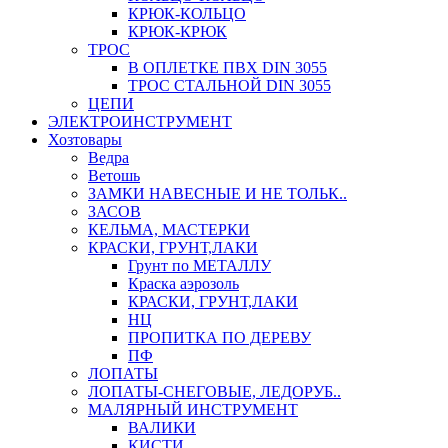
КРЮК-КОЛЬЦО
КРЮК-КРЮК
ТРОС
В ОПЛЕТКЕ ПВХ DIN 3055
ТРОС СТАЛЬНОЙ DIN 3055
ЦЕПИ
ЭЛЕКТРОИНСТРУМЕНТ
Хозтовары
Ведра
Ветошь
ЗАМКИ НАВЕСНЫЕ И НЕ ТОЛЬК..
ЗАСОВ
КЕЛЬМА, МАСТЕРКИ
КРАСКИ, ГРУНТ,ЛАКИ
Грунт по МЕТАЛЛУ
Краска аэрозоль
КРАСКИ, ГРУНТ,ЛАКИ
НЦ
ПРОПИТКА ПО ДЕРЕВУ
ПФ
ЛОПАТЫ
ЛОПАТЫ-СНЕГОВЫЕ, ЛЕДОРУБ..
МАЛЯРНЫЙ ИНСТРУМЕНТ
ВАЛИКИ
КИСТИ