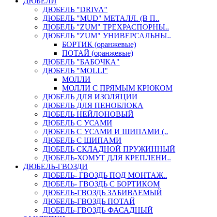
ДЮБЕЛИ
ДЮБЕЛЬ "DRIVA"
ДЮБЕЛЬ "MUD" МЕТАЛЛ. (В П..
ДЮБЕЛЬ "ZUM" ТРЕХРАСПОРНЫ..
ДЮБЕЛЬ "ZUM" УНИВЕРСАЛЬНЫ..
БОРТИК (оранжевые)
ПОТАЙ (оранжевые)
ДЮБЕЛЬ "БАБОЧКА"
ДЮБЕЛЬ "МOLLI"
МОЛЛИ
МОЛЛИ С ПРЯМЫМ КРЮКОМ
ДЮБЕЛЬ ДЛЯ ИЗОЛЯЦИИ
ДЮБЕЛЬ ДЛЯ ПЕНОБЛОКА
ДЮБЕЛЬ НЕЙЛОНОВЫЙ
ДЮБЕЛЬ С УСАМИ
ДЮБЕЛЬ С УСАМИ И ШИПАМИ (..
ДЮБЕЛЬ С ШИПАМИ
ДЮБЕЛЬ СКЛАДНОЙ ПРУЖИННЫЙ
ДЮБЕЛЬ-ХОМУТ ДЛЯ КРЕПЛЕНИ..
ДЮБЕЛЬ-ГВОЗДИ
ДЮБЕЛЬ- ГВОЗДЬ ПОД МОНТАЖ..
ДЮБЕЛЬ- ГВОЗДЬ С БОРТИКОМ
ДЮБЕЛЬ-ГВОЗДЬ ЗАБИВАЕМЫЙ
ДЮБЕЛЬ-ГВОЗДЬ ПОТАЙ
ДЮБЕЛЬ-ГВОЗДЬ ФАСАДНЫЙ