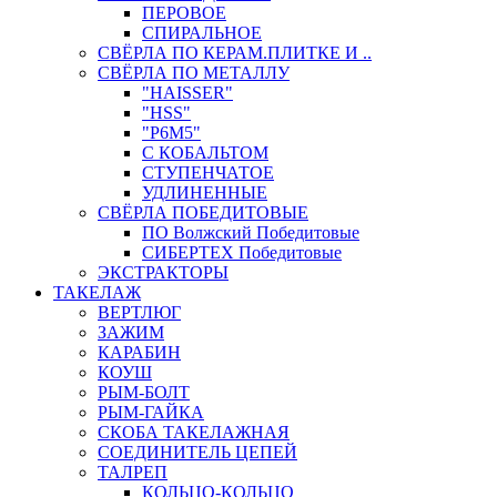
ПЕРОВОЕ
СПИРАЛЬНОЕ
СВЁРЛА ПО КЕРАМ.ПЛИТКЕ И ..
СВЁРЛА ПО МЕТАЛЛУ
"HAISSER"
"HSS"
"Р6М5"
С КОБАЛЬТОМ
СТУПЕНЧАТОЕ
УДЛИНЕННЫЕ
СВЁРЛА ПОБЕДИТОВЫЕ
ПО Волжский Победитовые
СИБЕРТЕХ Победитовые
ЭКСТРАКТОРЫ
ТАКЕЛАЖ
ВЕРТЛЮГ
ЗАЖИМ
КАРАБИН
КОУШ
РЫМ-БОЛТ
РЫМ-ГАЙКА
СКОБА ТАКЕЛАЖНАЯ
СОЕДИНИТЕЛЬ ЦЕПЕЙ
ТАЛРЕП
КОЛЬЦО-КОЛЬЦО