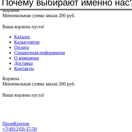
Почему выбирают именно нас
Меню
+7(4912)50-37-50
sbit@krep62.ru
Корзина
Минимальная сумма заказа 200 руб.
Ваша корзина пуста!
Каталог
Калькулятор
Оплата
Справочная информация
О компании
Доставка
Контакты
Корзина
Минимальная сумма заказа 200 руб.
Ваша корзина пуста!
ПромКрепеж
+7(4912)50-37-50