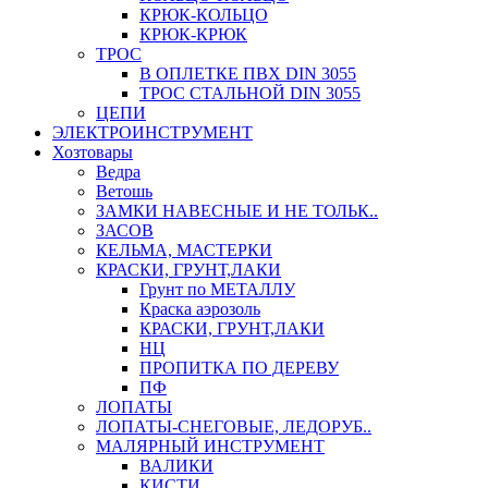
КРЮК-КОЛЬЦО
КРЮК-КРЮК
ТРОС
В ОПЛЕТКЕ ПВХ DIN 3055
ТРОС СТАЛЬНОЙ DIN 3055
ЦЕПИ
ЭЛЕКТРОИНСТРУМЕНТ
Хозтовары
Ведра
Ветошь
ЗАМКИ НАВЕСНЫЕ И НЕ ТОЛЬК..
ЗАСОВ
КЕЛЬМА, МАСТЕРКИ
КРАСКИ, ГРУНТ,ЛАКИ
Грунт по МЕТАЛЛУ
Краска аэрозоль
КРАСКИ, ГРУНТ,ЛАКИ
НЦ
ПРОПИТКА ПО ДЕРЕВУ
ПФ
ЛОПАТЫ
ЛОПАТЫ-СНЕГОВЫЕ, ЛЕДОРУБ..
МАЛЯРНЫЙ ИНСТРУМЕНТ
ВАЛИКИ
КИСТИ