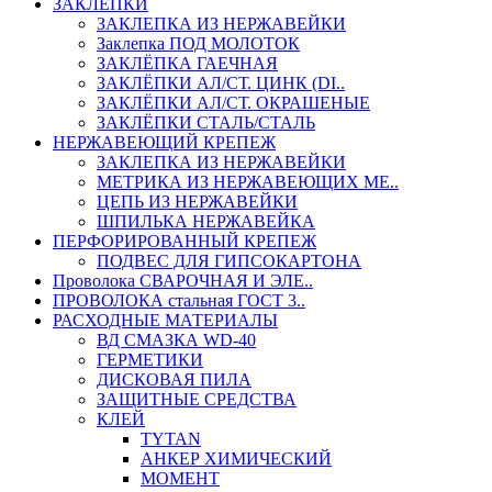
ЗАКЛЕПКИ
ЗАКЛЕПКА ИЗ НЕРЖАВЕЙКИ
Заклепка ПОД МОЛОТОК
ЗАКЛЁПКА ГАЕЧНАЯ
ЗАКЛЁПКИ АЛ/СТ. ЦИНК (DI..
ЗАКЛЁПКИ АЛ/СТ. ОКРАШЕНЫЕ
ЗАКЛЁПКИ СТАЛЬ/СТАЛЬ
НЕРЖАВЕЮЩИЙ КРЕПЕЖ
ЗАКЛЕПКА ИЗ НЕРЖАВЕЙКИ
МЕТРИКА ИЗ НЕРЖАВЕЮЩИХ МЕ..
ЦЕПЬ ИЗ НЕРЖАВЕЙКИ
ШПИЛЬКА НЕРЖАВЕЙКА
ПЕРФОРИРОВАННЫЙ КРЕПЕЖ
ПОДВЕС ДЛЯ ГИПСОКАРТОНА
Проволока СВАРОЧНАЯ И ЭЛЕ..
ПРОВОЛОКА стальная ГОСТ 3..
РАСХОДНЫЕ МАТЕРИАЛЫ
ВД СМАЗКА WD-40
ГЕРМЕТИКИ
ДИСКОВАЯ ПИЛА
ЗАЩИТНЫЕ СРЕДСТВА
КЛЕЙ
TYTAN
АНКЕР ХИМИЧЕСКИЙ
МОМЕНТ