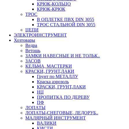
КРЮК-КОЛЬЦО
КРЮК-КРЮК
ТРОС
В ОПЛЕТКЕ ПВХ DIN 3055
ТРОС СТАЛЬНОЙ DIN 3055
ЦЕПИ
ЭЛЕКТРОИНСТРУМЕНТ
Хозтовары
Ведра
Ветошь
ЗАМКИ НАВЕСНЫЕ И НЕ ТОЛЬК..
ЗАСОВ
КЕЛЬМА, МАСТЕРКИ
КРАСКИ, ГРУНТ,ЛАКИ
Грунт по МЕТАЛЛУ
Краска аэрозоль
КРАСКИ, ГРУНТ,ЛАКИ
НЦ
ПРОПИТКА ПО ДЕРЕВУ
ПФ
ЛОПАТЫ
ЛОПАТЫ-СНЕГОВЫЕ, ЛЕДОРУБ..
МАЛЯРНЫЙ ИНСТРУМЕНТ
ВАЛИКИ
КИСТИ