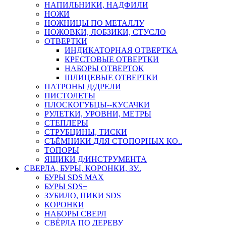
НАПИЛЬНИКИ, НАДФИЛИ
НОЖИ
НОЖНИЦЫ ПО МЕТАЛЛУ
НОЖОВКИ, ЛОБЗИКИ, СТУСЛО
ОТВЕРТКИ
ИНДИКАТОРНАЯ ОТВЕРТКА
КРЕСТОВЫЕ ОТВЕРТКИ
НАБОРЫ ОТВЕРТОК
ШЛИЦЕВЫЕ ОТВЕРТКИ
ПАТРОНЫ Д/ДРЕЛИ
ПИСТОЛЕТЫ
ПЛОСКОГУБЦЫ--КУСАЧКИ
РУЛЕТКИ, УРОВНИ, МЕТРЫ
СТЕПЛЕРЫ
СТРУБЦИНЫ, ТИСКИ
СЪЁМНИКИ ДЛЯ СТОПОРНЫХ КО..
ТОПОРЫ
ЯЩИКИ Д/ИНСТРУМЕНТА
СВЕРЛА, БУРЫ, КОРОНКИ, ЗУ..
БУРЫ SDS MAX
БУРЫ SDS+
ЗУБИЛО, ПИКИ SDS
КОРОНКИ
НАБОРЫ СВЕРЛ
СВЁРЛА ПО ДЕРЕВУ