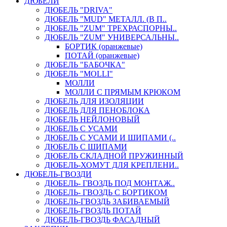
ДЮБЕЛИ
ДЮБЕЛЬ "DRIVA"
ДЮБЕЛЬ "MUD" МЕТАЛЛ. (В П..
ДЮБЕЛЬ "ZUM" ТРЕХРАСПОРНЫ..
ДЮБЕЛЬ "ZUM" УНИВЕРСАЛЬНЫ..
БОРТИК (оранжевые)
ПОТАЙ (оранжевые)
ДЮБЕЛЬ "БАБОЧКА"
ДЮБЕЛЬ "МOLLI"
МОЛЛИ
МОЛЛИ С ПРЯМЫМ КРЮКОМ
ДЮБЕЛЬ ДЛЯ ИЗОЛЯЦИИ
ДЮБЕЛЬ ДЛЯ ПЕНОБЛОКА
ДЮБЕЛЬ НЕЙЛОНОВЫЙ
ДЮБЕЛЬ С УСАМИ
ДЮБЕЛЬ С УСАМИ И ШИПАМИ (..
ДЮБЕЛЬ С ШИПАМИ
ДЮБЕЛЬ СКЛАДНОЙ ПРУЖИННЫЙ
ДЮБЕЛЬ-ХОМУТ ДЛЯ КРЕПЛЕНИ..
ДЮБЕЛЬ-ГВОЗДИ
ДЮБЕЛЬ- ГВОЗДЬ ПОД МОНТАЖ..
ДЮБЕЛЬ- ГВОЗДЬ С БОРТИКОМ
ДЮБЕЛЬ-ГВОЗДЬ ЗАБИВАЕМЫЙ
ДЮБЕЛЬ-ГВОЗДЬ ПОТАЙ
ДЮБЕЛЬ-ГВОЗДЬ ФАСАДНЫЙ