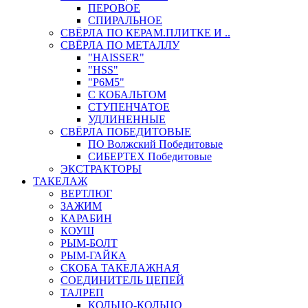
ПЕРОВОЕ
СПИРАЛЬНОЕ
СВЁРЛА ПО КЕРАМ.ПЛИТКЕ И ..
СВЁРЛА ПО МЕТАЛЛУ
"HAISSER"
"HSS"
"Р6М5"
С КОБАЛЬТОМ
СТУПЕНЧАТОЕ
УДЛИНЕННЫЕ
СВЁРЛА ПОБЕДИТОВЫЕ
ПО Волжский Победитовые
СИБЕРТЕХ Победитовые
ЭКСТРАКТОРЫ
ТАКЕЛАЖ
ВЕРТЛЮГ
ЗАЖИМ
КАРАБИН
КОУШ
РЫМ-БОЛТ
РЫМ-ГАЙКА
СКОБА ТАКЕЛАЖНАЯ
СОЕДИНИТЕЛЬ ЦЕПЕЙ
ТАЛРЕП
КОЛЬЦО-КОЛЬЦО