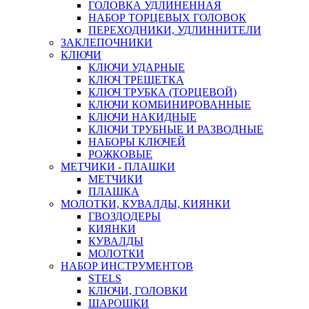
ГОЛОВКА УДЛИНЕННАЯ
НАБОР ТОРЦЕВЫХ ГОЛОВОК
ПЕРЕХОДНИКИ, УДЛИННИТЕЛИ
ЗАКЛЕПОЧНИКИ
КЛЮЧИ
КЛЮЧИ УДАРНЫЕ
КЛЮЧ ТРЕЩЕТКА
КЛЮЧ ТРУБКА (ТОРЦЕВОЙ)
КЛЮЧИ КОМБИНИРОВАННЫЕ
КЛЮЧИ НАКИДНЫЕ
КЛЮЧИ ТРУБНЫЕ И РАЗВОДНЫЕ
НАБОРЫ КЛЮЧЕЙ
РОЖКОВЫЕ
МЕТЧИКИ - ПЛАШКИ
МЕТЧИКИ
ПЛАШКА
МОЛОТКИ, КУВАЛДЫ, КИЯНКИ
ГВОЗДОДЕРЫ
КИЯНКИ
КУВАЛДЫ
МОЛОТКИ
НАБОР ИНСТРУМЕНТОВ
STELS
КЛЮЧИ, ГОЛОВКИ
ШАРОШКИ