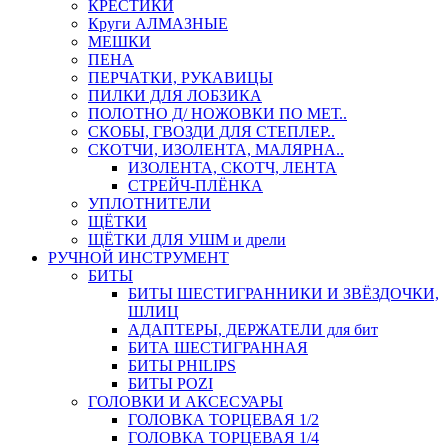
КРЕСТИКИ
Круги АЛМАЗНЫЕ
МЕШКИ
ПЕНА
ПЕРЧАТКИ, РУКАВИЦЫ
ПИЛКИ ДЛЯ ЛОБЗИКА
ПОЛОТНО Д/ НОЖОВКИ ПО МЕТ..
СКОБЫ, ГВОЗДИ ДЛЯ СТЕПЛЕР..
СКОТЧИ, ИЗОЛЕНТА, МАЛЯРНА..
ИЗОЛЕНТА, СКОТЧ, ЛЕНТА
СТРЕЙЧ-ПЛЁНКА
УПЛОТНИТЕЛИ
ЩЁТКИ
ЩЁТКИ ДЛЯ УШМ и дрели
РУЧНОЙ ИНСТРУМЕНТ
БИТЫ
БИТЫ ШЕСТИГРАННИКИ И ЗВЁЗДОЧКИ,
ШЛИЦ
АДАПТЕРЫ, ДЕРЖАТЕЛИ для бит
БИТА ШЕСТИГРАННАЯ
БИТЫ PHILIPS
БИТЫ POZI
ГОЛОВКИ И АКСЕСУАРЫ
ГОЛОВКА ТОРЦЕВАЯ 1/2
ГОЛОВКА ТОРЦЕВАЯ 1/4