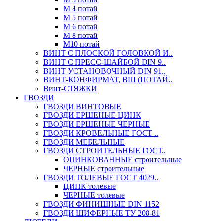
М 4 потай
М 5 потай
М 6 потай
М 8 потай
М10 потай
ВИНТ С ПЛОСКОЙ ГОЛОВКОЙ И..
ВИНТ С ПРЕСС-ШАЙБОЙ DIN 9..
ВИНТ УСТАНОВОЧНЫЙ DIN 91..
ВИНТ-КОНФИРМАТ, ВШ (ПОТАЙ..
Винт-СТЯЖКИ
ГВОЗДИ
ГВОЗДИ ВИНТОВЫЕ
ГВОЗДИ ЕРШЕНЫЕ ЦИНК
ГВОЗДИ ЕРШЕНЫЕ ЧЕРНЫЕ
ГВОЗДИ КРОВЕЛЬНЫЕ ГОСТ ..
ГВОЗДИ МЕБЕЛЬНЫЕ
ГВОЗДИ СТРОИТЕЛЬНЫЕ ГОСТ..
ОЦИНКОВАННЫЕ строительные
ЧЕРНЫЕ строительные
ГВОЗДИ ТОЛЕВЫЕ ГОСТ 4029..
ЦИНК толевые
ЧЕРНЫЕ толевые
ГВОЗДИ ФИНИШНЫЕ DIN 1152
ГВОЗДИ ШИФЕРНЫЕ ТУ 208-81