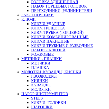
ГОЛОВКА УДЛИНЕННАЯ
НАБОР ТОРЦЕВЫХ ГОЛОВОК
ПЕРЕХОДНИКИ, УДЛИННИТЕЛИ
ЗАКЛЕПОЧНИКИ
КЛЮЧИ
КЛЮЧИ УДАРНЫЕ
КЛЮЧ ТРЕЩЕТКА
КЛЮЧ ТРУБКА (ТОРЦЕВОЙ)
КЛЮЧИ КОМБИНИРОВАННЫЕ
КЛЮЧИ НАКИДНЫЕ
КЛЮЧИ ТРУБНЫЕ И РАЗВОДНЫЕ
НАБОРЫ КЛЮЧЕЙ
РОЖКОВЫЕ
МЕТЧИКИ - ПЛАШКИ
МЕТЧИКИ
ПЛАШКА
МОЛОТКИ, КУВАЛДЫ, КИЯНКИ
ГВОЗДОДЕРЫ
КИЯНКИ
КУВАЛДЫ
МОЛОТКИ
НАБОР ИНСТРУМЕНТОВ
STELS
КЛЮЧИ, ГОЛОВКИ
ШАРОШКИ