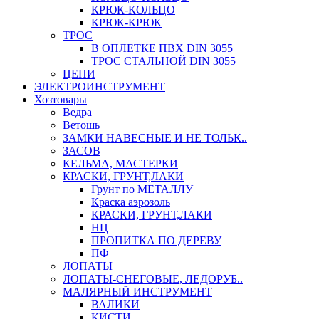
КРЮК-КОЛЬЦО
КРЮК-КРЮК
ТРОС
В ОПЛЕТКЕ ПВХ DIN 3055
ТРОС СТАЛЬНОЙ DIN 3055
ЦЕПИ
ЭЛЕКТРОИНСТРУМЕНТ
Хозтовары
Ведра
Ветошь
ЗАМКИ НАВЕСНЫЕ И НЕ ТОЛЬК..
ЗАСОВ
КЕЛЬМА, МАСТЕРКИ
КРАСКИ, ГРУНТ,ЛАКИ
Грунт по МЕТАЛЛУ
Краска аэрозоль
КРАСКИ, ГРУНТ,ЛАКИ
НЦ
ПРОПИТКА ПО ДЕРЕВУ
ПФ
ЛОПАТЫ
ЛОПАТЫ-СНЕГОВЫЕ, ЛЕДОРУБ..
МАЛЯРНЫЙ ИНСТРУМЕНТ
ВАЛИКИ
КИСТИ