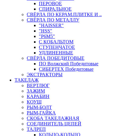
ПЕРОВОЕ
СПИРАЛЬНОЕ
СВЁРЛА ПО КЕРАМ.ПЛИТКЕ И ..
СВЁРЛА ПО МЕТАЛЛУ
"HAISSER"
"HSS"
"Р6М5"
С КОБАЛЬТОМ
СТУПЕНЧАТОЕ
УДЛИНЕННЫЕ
СВЁРЛА ПОБЕДИТОВЫЕ
ПО Волжский Победитовые
СИБЕРТЕХ Победитовые
ЭКСТРАКТОРЫ
ТАКЕЛАЖ
ВЕРТЛЮГ
ЗАЖИМ
КАРАБИН
КОУШ
РЫМ-БОЛТ
РЫМ-ГАЙКА
СКОБА ТАКЕЛАЖНАЯ
СОЕДИНИТЕЛЬ ЦЕПЕЙ
ТАЛРЕП
КОЛЬЦО-КОЛЬЦО