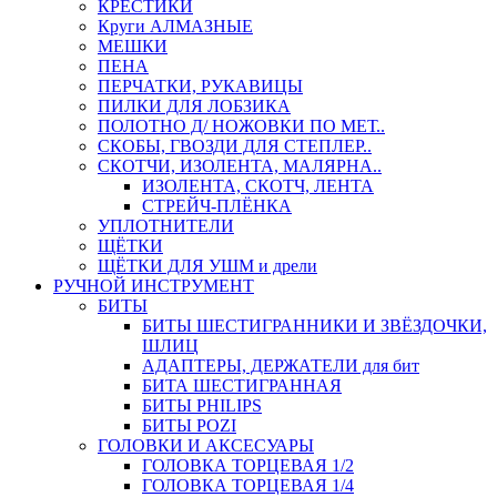
КРЕСТИКИ
Круги АЛМАЗНЫЕ
МЕШКИ
ПЕНА
ПЕРЧАТКИ, РУКАВИЦЫ
ПИЛКИ ДЛЯ ЛОБЗИКА
ПОЛОТНО Д/ НОЖОВКИ ПО МЕТ..
СКОБЫ, ГВОЗДИ ДЛЯ СТЕПЛЕР..
СКОТЧИ, ИЗОЛЕНТА, МАЛЯРНА..
ИЗОЛЕНТА, СКОТЧ, ЛЕНТА
СТРЕЙЧ-ПЛЁНКА
УПЛОТНИТЕЛИ
ЩЁТКИ
ЩЁТКИ ДЛЯ УШМ и дрели
РУЧНОЙ ИНСТРУМЕНТ
БИТЫ
БИТЫ ШЕСТИГРАННИКИ И ЗВЁЗДОЧКИ,
ШЛИЦ
АДАПТЕРЫ, ДЕРЖАТЕЛИ для бит
БИТА ШЕСТИГРАННАЯ
БИТЫ PHILIPS
БИТЫ POZI
ГОЛОВКИ И АКСЕСУАРЫ
ГОЛОВКА ТОРЦЕВАЯ 1/2
ГОЛОВКА ТОРЦЕВАЯ 1/4