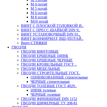
М 4 потай
М 5 потай
М 6 потай
М 8 потай
М10 потай
ВИНТ С ПЛОСКОЙ ГОЛОВКОЙ И..
ВИНТ С ПРЕСС-ШАЙБОЙ DIN 9..
ВИНТ УСТАНОВОЧНЫЙ DIN 91..
ВИНТ-КОНФИРМАТ, ВШ (ПОТАЙ..
Винт-СТЯЖКИ
ГВОЗДИ
ГВОЗДИ ВИНТОВЫЕ
ГВОЗДИ ЕРШЕНЫЕ ЦИНК
ГВОЗДИ ЕРШЕНЫЕ ЧЕРНЫЕ
ГВОЗДИ КРОВЕЛЬНЫЕ ГОСТ ..
ГВОЗДИ МЕБЕЛЬНЫЕ
ГВОЗДИ СТРОИТЕЛЬНЫЕ ГОСТ..
ОЦИНКОВАННЫЕ строительные
ЧЕРНЫЕ строительные
ГВОЗДИ ТОЛЕВЫЕ ГОСТ 4029..
ЦИНК толевые
ЧЕРНЫЕ толевые
ГВОЗДИ ФИНИШНЫЕ DIN 1152
ГВОЗДИ ШИФЕРНЫЕ ТУ 208-81