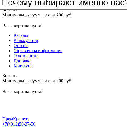
Почему выбирают именно нас
Меню
+7(4912)50-37-50
sbit@krep62.ru
Корзина
Минимальная сумма заказа 200 руб.
Ваша корзина пуста!
Каталог
Калькулятор
Оплата
Справочная информация
О компании
Доставка
Контакты
Корзина
Минимальная сумма заказа 200 руб.
Ваша корзина пуста!
ПромКрепеж
+7(4912)50-37-50