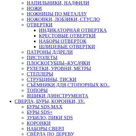
НАПИЛЬНИКИ, НАДФИЛИ
НОЖИ
НОЖНИЦЫ ПО МЕТАЛЛУ
НОЖОВКИ, ЛОБЗИКИ, СТУСЛО
ОТВЕРТКИ
ИНДИКАТОРНАЯ ОТВЕРТКА
КРЕСТОВЫЕ ОТВЕРТКИ
НАБОРЫ ОТВЕРТОК
ШЛИЦЕВЫЕ ОТВЕРТКИ
ПАТРОНЫ Д/ДРЕЛИ
ПИСТОЛЕТЫ
ПЛОСКОГУБЦЫ--КУСАЧКИ
РУЛЕТКИ, УРОВНИ, МЕТРЫ
СТЕПЛЕРЫ
СТРУБЦИНЫ, ТИСКИ
СЪЁМНИКИ ДЛЯ СТОПОРНЫХ КО..
ТОПОРЫ
ЯЩИКИ Д/ИНСТРУМЕНТА
СВЕРЛА, БУРЫ, КОРОНКИ, ЗУ..
БУРЫ SDS MAX
БУРЫ SDS+
ЗУБИЛО, ПИКИ SDS
КОРОНКИ
НАБОРЫ СВЕРЛ
СВЁРЛА ПО ДЕРЕВУ