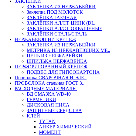
ЗАКЛЕПКИ
ЗАКЛЕПКА ИЗ НЕРЖАВЕЙКИ
Заклепка ПОД МОЛОТОК
ЗАКЛЁПКА ГАЕЧНАЯ
ЗАКЛЁПКИ АЛ/СТ. ЦИНК (DI..
ЗАКЛЁПКИ АЛ/СТ. ОКРАШЕНЫЕ
ЗАКЛЁПКИ СТАЛЬ/СТАЛЬ
НЕРЖАВЕЮЩИЙ КРЕПЕЖ
ЗАКЛЕПКА ИЗ НЕРЖАВЕЙКИ
МЕТРИКА ИЗ НЕРЖАВЕЮЩИХ МЕ..
ЦЕПЬ ИЗ НЕРЖАВЕЙКИ
ШПИЛЬКА НЕРЖАВЕЙКА
ПЕРФОРИРОВАННЫЙ КРЕПЕЖ
ПОДВЕС ДЛЯ ГИПСОКАРТОНА
Проволока СВАРОЧНАЯ И ЭЛЕ..
ПРОВОЛОКА стальная ГОСТ 3..
РАСХОДНЫЕ МАТЕРИАЛЫ
ВД СМАЗКА WD-40
ГЕРМЕТИКИ
ДИСКОВАЯ ПИЛА
ЗАЩИТНЫЕ СРЕДСТВА
КЛЕЙ
TYTAN
АНКЕР ХИМИЧЕСКИЙ
МОМЕНТ