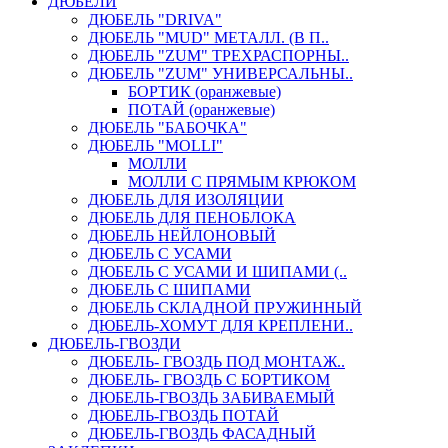
ДЮБЕЛИ
ДЮБЕЛЬ "DRIVA"
ДЮБЕЛЬ "MUD" МЕТАЛЛ. (В П..
ДЮБЕЛЬ "ZUM" ТРЕХРАСПОРНЫ..
ДЮБЕЛЬ "ZUM" УНИВЕРСАЛЬНЫ..
БОРТИК (оранжевые)
ПОТАЙ (оранжевые)
ДЮБЕЛЬ "БАБОЧКА"
ДЮБЕЛЬ "МOLLI"
МОЛЛИ
МОЛЛИ С ПРЯМЫМ КРЮКОМ
ДЮБЕЛЬ ДЛЯ ИЗОЛЯЦИИ
ДЮБЕЛЬ ДЛЯ ПЕНОБЛОКА
ДЮБЕЛЬ НЕЙЛОНОВЫЙ
ДЮБЕЛЬ С УСАМИ
ДЮБЕЛЬ С УСАМИ И ШИПАМИ (..
ДЮБЕЛЬ С ШИПАМИ
ДЮБЕЛЬ СКЛАДНОЙ ПРУЖИННЫЙ
ДЮБЕЛЬ-ХОМУТ ДЛЯ КРЕПЛЕНИ..
ДЮБЕЛЬ-ГВОЗДИ
ДЮБЕЛЬ- ГВОЗДЬ ПОД МОНТАЖ..
ДЮБЕЛЬ- ГВОЗДЬ С БОРТИКОМ
ДЮБЕЛЬ-ГВОЗДЬ ЗАБИВАЕМЫЙ
ДЮБЕЛЬ-ГВОЗДЬ ПОТАЙ
ДЮБЕЛЬ-ГВОЗДЬ ФАСАДНЫЙ