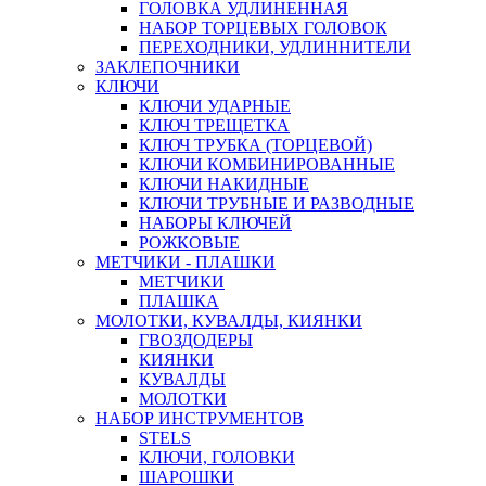
ГОЛОВКА УДЛИНЕННАЯ
НАБОР ТОРЦЕВЫХ ГОЛОВОК
ПЕРЕХОДНИКИ, УДЛИННИТЕЛИ
ЗАКЛЕПОЧНИКИ
КЛЮЧИ
КЛЮЧИ УДАРНЫЕ
КЛЮЧ ТРЕЩЕТКА
КЛЮЧ ТРУБКА (ТОРЦЕВОЙ)
КЛЮЧИ КОМБИНИРОВАННЫЕ
КЛЮЧИ НАКИДНЫЕ
КЛЮЧИ ТРУБНЫЕ И РАЗВОДНЫЕ
НАБОРЫ КЛЮЧЕЙ
РОЖКОВЫЕ
МЕТЧИКИ - ПЛАШКИ
МЕТЧИКИ
ПЛАШКА
МОЛОТКИ, КУВАЛДЫ, КИЯНКИ
ГВОЗДОДЕРЫ
КИЯНКИ
КУВАЛДЫ
МОЛОТКИ
НАБОР ИНСТРУМЕНТОВ
STELS
КЛЮЧИ, ГОЛОВКИ
ШАРОШКИ