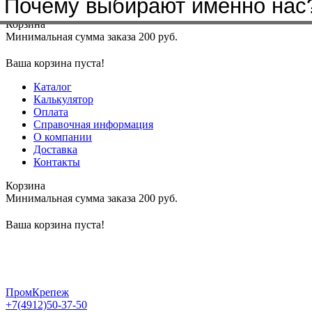
Почему выбирают именно нас
Меню
+7(4912)50-37-50
sbit@krep62.ru
Корзина
Минимальная сумма заказа 200 руб.
Ваша корзина пуста!
Каталог
Калькулятор
Оплата
Справочная информация
О компании
Доставка
Контакты
Корзина
Минимальная сумма заказа 200 руб.
Ваша корзина пуста!
ПромКрепеж
+7(4912)50-37-50