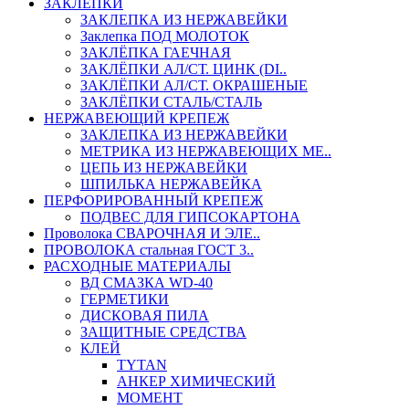
ЗАКЛЕПКИ
ЗАКЛЕПКА ИЗ НЕРЖАВЕЙКИ
Заклепка ПОД МОЛОТОК
ЗАКЛЁПКА ГАЕЧНАЯ
ЗАКЛЁПКИ АЛ/СТ. ЦИНК (DI..
ЗАКЛЁПКИ АЛ/СТ. ОКРАШЕНЫЕ
ЗАКЛЁПКИ СТАЛЬ/СТАЛЬ
НЕРЖАВЕЮЩИЙ КРЕПЕЖ
ЗАКЛЕПКА ИЗ НЕРЖАВЕЙКИ
МЕТРИКА ИЗ НЕРЖАВЕЮЩИХ МЕ..
ЦЕПЬ ИЗ НЕРЖАВЕЙКИ
ШПИЛЬКА НЕРЖАВЕЙКА
ПЕРФОРИРОВАННЫЙ КРЕПЕЖ
ПОДВЕС ДЛЯ ГИПСОКАРТОНА
Проволока СВАРОЧНАЯ И ЭЛЕ..
ПРОВОЛОКА стальная ГОСТ 3..
РАСХОДНЫЕ МАТЕРИАЛЫ
ВД СМАЗКА WD-40
ГЕРМЕТИКИ
ДИСКОВАЯ ПИЛА
ЗАЩИТНЫЕ СРЕДСТВА
КЛЕЙ
TYTAN
АНКЕР ХИМИЧЕСКИЙ
МОМЕНТ