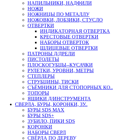
НАПИЛЬНИКИ, НАДФИЛИ
НОЖИ
НОЖНИЦЫ ПО МЕТАЛЛУ
НОЖОВКИ, ЛОБЗИКИ, СТУСЛО
ОТВЕРТКИ
ИНДИКАТОРНАЯ ОТВЕРТКА
КРЕСТОВЫЕ ОТВЕРТКИ
НАБОРЫ ОТВЕРТОК
ШЛИЦЕВЫЕ ОТВЕРТКИ
ПАТРОНЫ Д/ДРЕЛИ
ПИСТОЛЕТЫ
ПЛОСКОГУБЦЫ--КУСАЧКИ
РУЛЕТКИ, УРОВНИ, МЕТРЫ
СТЕПЛЕРЫ
СТРУБЦИНЫ, ТИСКИ
СЪЁМНИКИ ДЛЯ СТОПОРНЫХ КО..
ТОПОРЫ
ЯЩИКИ Д/ИНСТРУМЕНТА
СВЕРЛА, БУРЫ, КОРОНКИ, ЗУ..
БУРЫ SDS MAX
БУРЫ SDS+
ЗУБИЛО, ПИКИ SDS
КОРОНКИ
НАБОРЫ СВЕРЛ
СВЁРЛА ПО ДЕРЕВУ