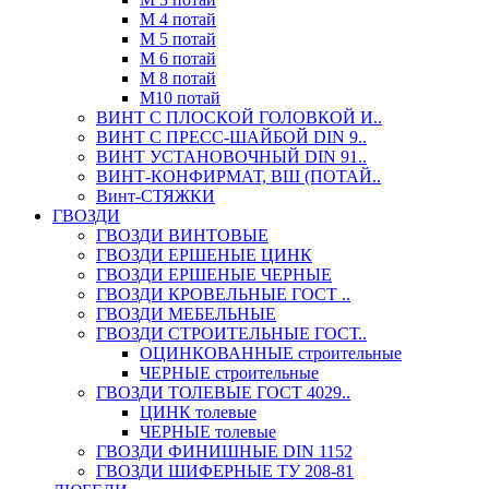
М 4 потай
М 5 потай
М 6 потай
М 8 потай
М10 потай
ВИНТ С ПЛОСКОЙ ГОЛОВКОЙ И..
ВИНТ С ПРЕСС-ШАЙБОЙ DIN 9..
ВИНТ УСТАНОВОЧНЫЙ DIN 91..
ВИНТ-КОНФИРМАТ, ВШ (ПОТАЙ..
Винт-СТЯЖКИ
ГВОЗДИ
ГВОЗДИ ВИНТОВЫЕ
ГВОЗДИ ЕРШЕНЫЕ ЦИНК
ГВОЗДИ ЕРШЕНЫЕ ЧЕРНЫЕ
ГВОЗДИ КРОВЕЛЬНЫЕ ГОСТ ..
ГВОЗДИ МЕБЕЛЬНЫЕ
ГВОЗДИ СТРОИТЕЛЬНЫЕ ГОСТ..
ОЦИНКОВАННЫЕ строительные
ЧЕРНЫЕ строительные
ГВОЗДИ ТОЛЕВЫЕ ГОСТ 4029..
ЦИНК толевые
ЧЕРНЫЕ толевые
ГВОЗДИ ФИНИШНЫЕ DIN 1152
ГВОЗДИ ШИФЕРНЫЕ ТУ 208-81