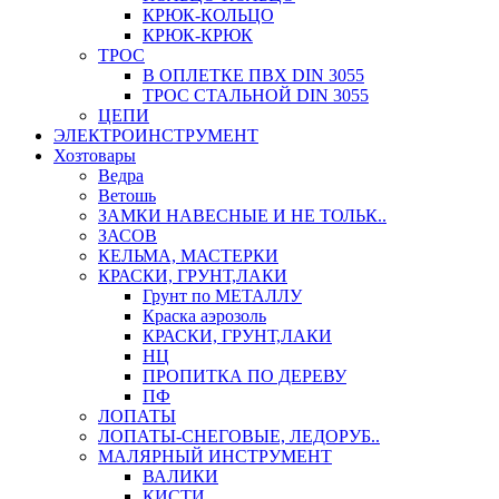
КРЮК-КОЛЬЦО
КРЮК-КРЮК
ТРОС
В ОПЛЕТКЕ ПВХ DIN 3055
ТРОС СТАЛЬНОЙ DIN 3055
ЦЕПИ
ЭЛЕКТРОИНСТРУМЕНТ
Хозтовары
Ведра
Ветошь
ЗАМКИ НАВЕСНЫЕ И НЕ ТОЛЬК..
ЗАСОВ
КЕЛЬМА, МАСТЕРКИ
КРАСКИ, ГРУНТ,ЛАКИ
Грунт по МЕТАЛЛУ
Краска аэрозоль
КРАСКИ, ГРУНТ,ЛАКИ
НЦ
ПРОПИТКА ПО ДЕРЕВУ
ПФ
ЛОПАТЫ
ЛОПАТЫ-СНЕГОВЫЕ, ЛЕДОРУБ..
МАЛЯРНЫЙ ИНСТРУМЕНТ
ВАЛИКИ
КИСТИ