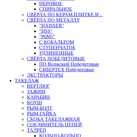
ПЕРОВОЕ
СПИРАЛЬНОЕ
СВЁРЛА ПО КЕРАМ.ПЛИТКЕ И ..
СВЁРЛА ПО МЕТАЛЛУ
"HAISSER"
"HSS"
"Р6М5"
С КОБАЛЬТОМ
СТУПЕНЧАТОЕ
УДЛИНЕННЫЕ
СВЁРЛА ПОБЕДИТОВЫЕ
ПО Волжский Победитовые
СИБЕРТЕХ Победитовые
ЭКСТРАКТОРЫ
ТАКЕЛАЖ
ВЕРТЛЮГ
ЗАЖИМ
КАРАБИН
КОУШ
РЫМ-БОЛТ
РЫМ-ГАЙКА
СКОБА ТАКЕЛАЖНАЯ
СОЕДИНИТЕЛЬ ЦЕПЕЙ
ТАЛРЕП
КОЛЬЦО-КОЛЬЦО