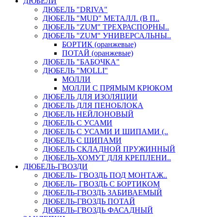
ДЮБЕЛИ
ДЮБЕЛЬ "DRIVA"
ДЮБЕЛЬ "MUD" МЕТАЛЛ. (В П..
ДЮБЕЛЬ "ZUM" ТРЕХРАСПОРНЫ..
ДЮБЕЛЬ "ZUM" УНИВЕРСАЛЬНЫ..
БОРТИК (оранжевые)
ПОТАЙ (оранжевые)
ДЮБЕЛЬ "БАБОЧКА"
ДЮБЕЛЬ "МOLLI"
МОЛЛИ
МОЛЛИ С ПРЯМЫМ КРЮКОМ
ДЮБЕЛЬ ДЛЯ ИЗОЛЯЦИИ
ДЮБЕЛЬ ДЛЯ ПЕНОБЛОКА
ДЮБЕЛЬ НЕЙЛОНОВЫЙ
ДЮБЕЛЬ С УСАМИ
ДЮБЕЛЬ С УСАМИ И ШИПАМИ (..
ДЮБЕЛЬ С ШИПАМИ
ДЮБЕЛЬ СКЛАДНОЙ ПРУЖИННЫЙ
ДЮБЕЛЬ-ХОМУТ ДЛЯ КРЕПЛЕНИ..
ДЮБЕЛЬ-ГВОЗДИ
ДЮБЕЛЬ- ГВОЗДЬ ПОД МОНТАЖ..
ДЮБЕЛЬ- ГВОЗДЬ С БОРТИКОМ
ДЮБЕЛЬ-ГВОЗДЬ ЗАБИВАЕМЫЙ
ДЮБЕЛЬ-ГВОЗДЬ ПОТАЙ
ДЮБЕЛЬ-ГВОЗДЬ ФАСАДНЫЙ