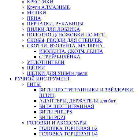
КРЕСТИКИ
Круги АЛМАЗНЫЕ
МЕШКИ
ПЕНА
ПЕРЧАТКИ, РУКАВИЦЫ
ПИЛКИ ДЛЯ ЛОБЗИКА
ПОЛОТНО Д/ НОЖОВКИ ПО МЕТ..
СКОБЫ, ГВОЗДИ ДЛЯ СТЕПЛЕР..
СКОТЧИ, ИЗОЛЕНТА, МАЛЯРНА..
ИЗОЛЕНТА, СКОТЧ, ЛЕНТА
СТРЕЙЧ-ПЛЁНКА
УПЛОТНИТЕЛИ
ЩЁТКИ
ЩЁТКИ ДЛЯ УШМ и дрели
РУЧНОЙ ИНСТРУМЕНТ
БИТЫ
БИТЫ ШЕСТИГРАННИКИ И ЗВЁЗДОЧКИ,
ШЛИЦ
АДАПТЕРЫ, ДЕРЖАТЕЛИ для бит
БИТА ШЕСТИГРАННАЯ
БИТЫ PHILIPS
БИТЫ POZI
ГОЛОВКИ И АКСЕСУАРЫ
ГОЛОВКА ТОРЦЕВАЯ 1/2
ГОЛОВКА ТОРЦЕВАЯ 1/4