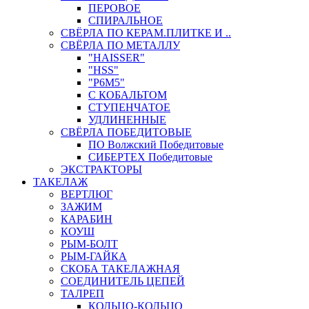
ПЕРОВОЕ
СПИРАЛЬНОЕ
СВЁРЛА ПО КЕРАМ.ПЛИТКЕ И ..
СВЁРЛА ПО МЕТАЛЛУ
"HAISSER"
"HSS"
"Р6М5"
С КОБАЛЬТОМ
СТУПЕНЧАТОЕ
УДЛИНЕННЫЕ
СВЁРЛА ПОБЕДИТОВЫЕ
ПО Волжский Победитовые
СИБЕРТЕХ Победитовые
ЭКСТРАКТОРЫ
ТАКЕЛАЖ
ВЕРТЛЮГ
ЗАЖИМ
КАРАБИН
КОУШ
РЫМ-БОЛТ
РЫМ-ГАЙКА
СКОБА ТАКЕЛАЖНАЯ
СОЕДИНИТЕЛЬ ЦЕПЕЙ
ТАЛРЕП
КОЛЬЦО-КОЛЬЦО