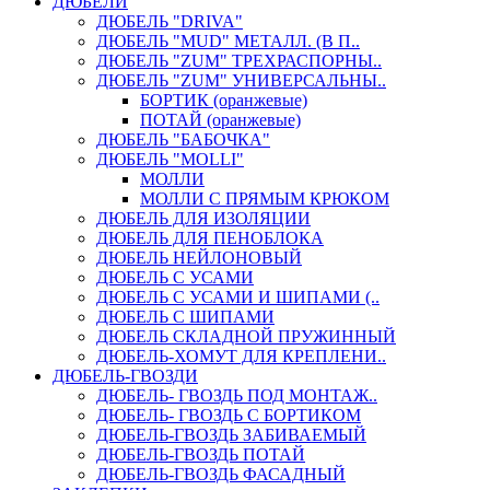
ДЮБЕЛИ
ДЮБЕЛЬ "DRIVA"
ДЮБЕЛЬ "MUD" МЕТАЛЛ. (В П..
ДЮБЕЛЬ "ZUM" ТРЕХРАСПОРНЫ..
ДЮБЕЛЬ "ZUM" УНИВЕРСАЛЬНЫ..
БОРТИК (оранжевые)
ПОТАЙ (оранжевые)
ДЮБЕЛЬ "БАБОЧКА"
ДЮБЕЛЬ "МOLLI"
МОЛЛИ
МОЛЛИ С ПРЯМЫМ КРЮКОМ
ДЮБЕЛЬ ДЛЯ ИЗОЛЯЦИИ
ДЮБЕЛЬ ДЛЯ ПЕНОБЛОКА
ДЮБЕЛЬ НЕЙЛОНОВЫЙ
ДЮБЕЛЬ С УСАМИ
ДЮБЕЛЬ С УСАМИ И ШИПАМИ (..
ДЮБЕЛЬ С ШИПАМИ
ДЮБЕЛЬ СКЛАДНОЙ ПРУЖИННЫЙ
ДЮБЕЛЬ-ХОМУТ ДЛЯ КРЕПЛЕНИ..
ДЮБЕЛЬ-ГВОЗДИ
ДЮБЕЛЬ- ГВОЗДЬ ПОД МОНТАЖ..
ДЮБЕЛЬ- ГВОЗДЬ С БОРТИКОМ
ДЮБЕЛЬ-ГВОЗДЬ ЗАБИВАЕМЫЙ
ДЮБЕЛЬ-ГВОЗДЬ ПОТАЙ
ДЮБЕЛЬ-ГВОЗДЬ ФАСАДНЫЙ