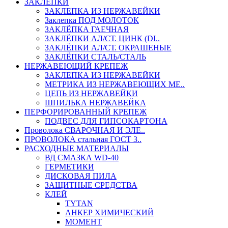
ЗАКЛЕПКИ
ЗАКЛЕПКА ИЗ НЕРЖАВЕЙКИ
Заклепка ПОД МОЛОТОК
ЗАКЛЁПКА ГАЕЧНАЯ
ЗАКЛЁПКИ АЛ/СТ. ЦИНК (DI..
ЗАКЛЁПКИ АЛ/СТ. ОКРАШЕНЫЕ
ЗАКЛЁПКИ СТАЛЬ/СТАЛЬ
НЕРЖАВЕЮЩИЙ КРЕПЕЖ
ЗАКЛЕПКА ИЗ НЕРЖАВЕЙКИ
МЕТРИКА ИЗ НЕРЖАВЕЮЩИХ МЕ..
ЦЕПЬ ИЗ НЕРЖАВЕЙКИ
ШПИЛЬКА НЕРЖАВЕЙКА
ПЕРФОРИРОВАННЫЙ КРЕПЕЖ
ПОДВЕС ДЛЯ ГИПСОКАРТОНА
Проволока СВАРОЧНАЯ И ЭЛЕ..
ПРОВОЛОКА стальная ГОСТ 3..
РАСХОДНЫЕ МАТЕРИАЛЫ
ВД СМАЗКА WD-40
ГЕРМЕТИКИ
ДИСКОВАЯ ПИЛА
ЗАЩИТНЫЕ СРЕДСТВА
КЛЕЙ
TYTAN
АНКЕР ХИМИЧЕСКИЙ
МОМЕНТ