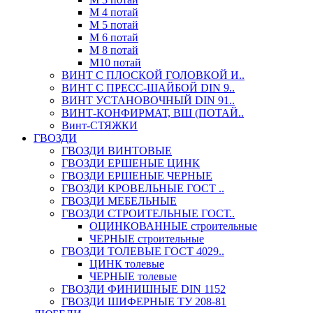
М 4 потай
М 5 потай
М 6 потай
М 8 потай
М10 потай
ВИНТ С ПЛОСКОЙ ГОЛОВКОЙ И..
ВИНТ С ПРЕСС-ШАЙБОЙ DIN 9..
ВИНТ УСТАНОВОЧНЫЙ DIN 91..
ВИНТ-КОНФИРМАТ, ВШ (ПОТАЙ..
Винт-СТЯЖКИ
ГВОЗДИ
ГВОЗДИ ВИНТОВЫЕ
ГВОЗДИ ЕРШЕНЫЕ ЦИНК
ГВОЗДИ ЕРШЕНЫЕ ЧЕРНЫЕ
ГВОЗДИ КРОВЕЛЬНЫЕ ГОСТ ..
ГВОЗДИ МЕБЕЛЬНЫЕ
ГВОЗДИ СТРОИТЕЛЬНЫЕ ГОСТ..
ОЦИНКОВАННЫЕ строительные
ЧЕРНЫЕ строительные
ГВОЗДИ ТОЛЕВЫЕ ГОСТ 4029..
ЦИНК толевые
ЧЕРНЫЕ толевые
ГВОЗДИ ФИНИШНЫЕ DIN 1152
ГВОЗДИ ШИФЕРНЫЕ ТУ 208-81