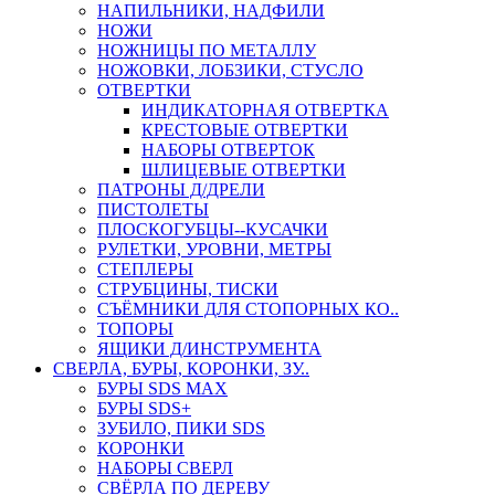
НАПИЛЬНИКИ, НАДФИЛИ
НОЖИ
НОЖНИЦЫ ПО МЕТАЛЛУ
НОЖОВКИ, ЛОБЗИКИ, СТУСЛО
ОТВЕРТКИ
ИНДИКАТОРНАЯ ОТВЕРТКА
КРЕСТОВЫЕ ОТВЕРТКИ
НАБОРЫ ОТВЕРТОК
ШЛИЦЕВЫЕ ОТВЕРТКИ
ПАТРОНЫ Д/ДРЕЛИ
ПИСТОЛЕТЫ
ПЛОСКОГУБЦЫ--КУСАЧКИ
РУЛЕТКИ, УРОВНИ, МЕТРЫ
СТЕПЛЕРЫ
СТРУБЦИНЫ, ТИСКИ
СЪЁМНИКИ ДЛЯ СТОПОРНЫХ КО..
ТОПОРЫ
ЯЩИКИ Д/ИНСТРУМЕНТА
СВЕРЛА, БУРЫ, КОРОНКИ, ЗУ..
БУРЫ SDS MAX
БУРЫ SDS+
ЗУБИЛО, ПИКИ SDS
КОРОНКИ
НАБОРЫ СВЕРЛ
СВЁРЛА ПО ДЕРЕВУ