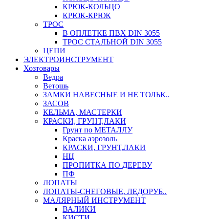
КРЮК-КОЛЬЦО
КРЮК-КРЮК
ТРОС
В ОПЛЕТКЕ ПВХ DIN 3055
ТРОС СТАЛЬНОЙ DIN 3055
ЦЕПИ
ЭЛЕКТРОИНСТРУМЕНТ
Хозтовары
Ведра
Ветошь
ЗАМКИ НАВЕСНЫЕ И НЕ ТОЛЬК..
ЗАСОВ
КЕЛЬМА, МАСТЕРКИ
КРАСКИ, ГРУНТ,ЛАКИ
Грунт по МЕТАЛЛУ
Краска аэрозоль
КРАСКИ, ГРУНТ,ЛАКИ
НЦ
ПРОПИТКА ПО ДЕРЕВУ
ПФ
ЛОПАТЫ
ЛОПАТЫ-СНЕГОВЫЕ, ЛЕДОРУБ..
МАЛЯРНЫЙ ИНСТРУМЕНТ
ВАЛИКИ
КИСТИ