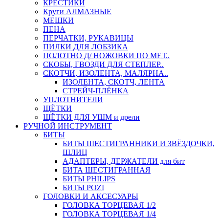
КРЕСТИКИ
Круги АЛМАЗНЫЕ
МЕШКИ
ПЕНА
ПЕРЧАТКИ, РУКАВИЦЫ
ПИЛКИ ДЛЯ ЛОБЗИКА
ПОЛОТНО Д/ НОЖОВКИ ПО МЕТ..
СКОБЫ, ГВОЗДИ ДЛЯ СТЕПЛЕР..
СКОТЧИ, ИЗОЛЕНТА, МАЛЯРНА..
ИЗОЛЕНТА, СКОТЧ, ЛЕНТА
СТРЕЙЧ-ПЛЁНКА
УПЛОТНИТЕЛИ
ЩЁТКИ
ЩЁТКИ ДЛЯ УШМ и дрели
РУЧНОЙ ИНСТРУМЕНТ
БИТЫ
БИТЫ ШЕСТИГРАННИКИ И ЗВЁЗДОЧКИ,
ШЛИЦ
АДАПТЕРЫ, ДЕРЖАТЕЛИ для бит
БИТА ШЕСТИГРАННАЯ
БИТЫ PHILIPS
БИТЫ POZI
ГОЛОВКИ И АКСЕСУАРЫ
ГОЛОВКА ТОРЦЕВАЯ 1/2
ГОЛОВКА ТОРЦЕВАЯ 1/4