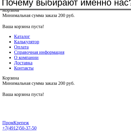
Почему выбирают именно нас
Меню
+7(4912)50-37-50
sbit@krep62.ru
Корзина
Минимальная сумма заказа 200 руб.
Ваша корзина пуста!
Каталог
Калькулятор
Оплата
Справочная информация
О компании
Доставка
Контакты
Корзина
Минимальная сумма заказа 200 руб.
Ваша корзина пуста!
ПромКрепеж
+7(4912)50-37-50