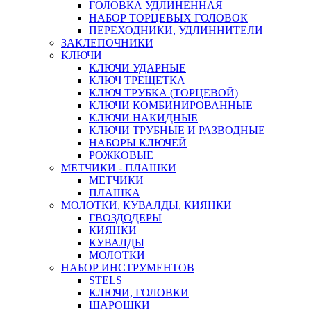
ГОЛОВКА УДЛИНЕННАЯ
НАБОР ТОРЦЕВЫХ ГОЛОВОК
ПЕРЕХОДНИКИ, УДЛИННИТЕЛИ
ЗАКЛЕПОЧНИКИ
КЛЮЧИ
КЛЮЧИ УДАРНЫЕ
КЛЮЧ ТРЕЩЕТКА
КЛЮЧ ТРУБКА (ТОРЦЕВОЙ)
КЛЮЧИ КОМБИНИРОВАННЫЕ
КЛЮЧИ НАКИДНЫЕ
КЛЮЧИ ТРУБНЫЕ И РАЗВОДНЫЕ
НАБОРЫ КЛЮЧЕЙ
РОЖКОВЫЕ
МЕТЧИКИ - ПЛАШКИ
МЕТЧИКИ
ПЛАШКА
МОЛОТКИ, КУВАЛДЫ, КИЯНКИ
ГВОЗДОДЕРЫ
КИЯНКИ
КУВАЛДЫ
МОЛОТКИ
НАБОР ИНСТРУМЕНТОВ
STELS
КЛЮЧИ, ГОЛОВКИ
ШАРОШКИ