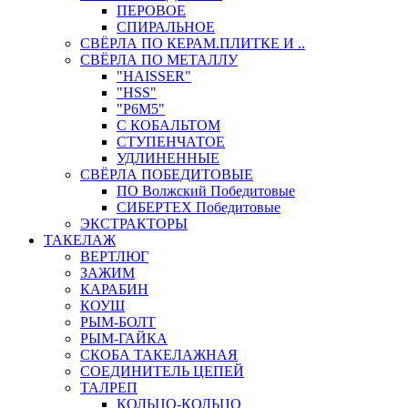
ПЕРОВОЕ
СПИРАЛЬНОЕ
СВЁРЛА ПО КЕРАМ.ПЛИТКЕ И ..
СВЁРЛА ПО МЕТАЛЛУ
"HAISSER"
"HSS"
"Р6М5"
С КОБАЛЬТОМ
СТУПЕНЧАТОЕ
УДЛИНЕННЫЕ
СВЁРЛА ПОБЕДИТОВЫЕ
ПО Волжский Победитовые
СИБЕРТЕХ Победитовые
ЭКСТРАКТОРЫ
ТАКЕЛАЖ
ВЕРТЛЮГ
ЗАЖИМ
КАРАБИН
КОУШ
РЫМ-БОЛТ
РЫМ-ГАЙКА
СКОБА ТАКЕЛАЖНАЯ
СОЕДИНИТЕЛЬ ЦЕПЕЙ
ТАЛРЕП
КОЛЬЦО-КОЛЬЦО