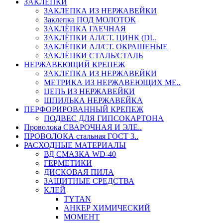
ЗАКЛЕПКИ
ЗАКЛЕПКА ИЗ НЕРЖАВЕЙКИ
Заклепка ПОД МОЛОТОК
ЗАКЛЁПКА ГАЕЧНАЯ
ЗАКЛЁПКИ АЛ/СТ. ЦИНК (DI..
ЗАКЛЁПКИ АЛ/СТ. ОКРАШЕНЫЕ
ЗАКЛЁПКИ СТАЛЬ/СТАЛЬ
НЕРЖАВЕЮЩИЙ КРЕПЕЖ
ЗАКЛЕПКА ИЗ НЕРЖАВЕЙКИ
МЕТРИКА ИЗ НЕРЖАВЕЮЩИХ МЕ..
ЦЕПЬ ИЗ НЕРЖАВЕЙКИ
ШПИЛЬКА НЕРЖАВЕЙКА
ПЕРФОРИРОВАННЫЙ КРЕПЕЖ
ПОДВЕС ДЛЯ ГИПСОКАРТОНА
Проволока СВАРОЧНАЯ И ЭЛЕ..
ПРОВОЛОКА стальная ГОСТ 3..
РАСХОДНЫЕ МАТЕРИАЛЫ
ВД СМАЗКА WD-40
ГЕРМЕТИКИ
ДИСКОВАЯ ПИЛА
ЗАЩИТНЫЕ СРЕДСТВА
КЛЕЙ
TYTAN
АНКЕР ХИМИЧЕСКИЙ
МОМЕНТ