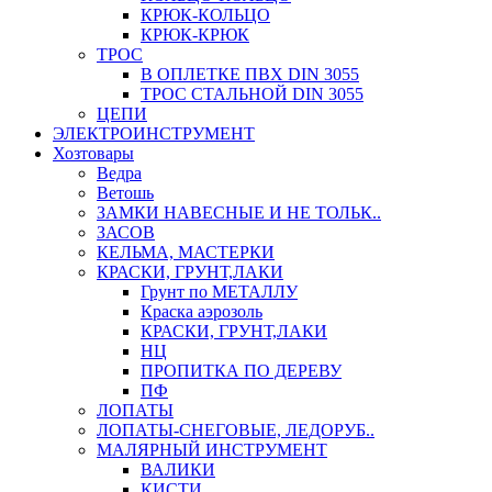
КРЮК-КОЛЬЦО
КРЮК-КРЮК
ТРОС
В ОПЛЕТКЕ ПВХ DIN 3055
ТРОС СТАЛЬНОЙ DIN 3055
ЦЕПИ
ЭЛЕКТРОИНСТРУМЕНТ
Хозтовары
Ведра
Ветошь
ЗАМКИ НАВЕСНЫЕ И НЕ ТОЛЬК..
ЗАСОВ
КЕЛЬМА, МАСТЕРКИ
КРАСКИ, ГРУНТ,ЛАКИ
Грунт по МЕТАЛЛУ
Краска аэрозоль
КРАСКИ, ГРУНТ,ЛАКИ
НЦ
ПРОПИТКА ПО ДЕРЕВУ
ПФ
ЛОПАТЫ
ЛОПАТЫ-СНЕГОВЫЕ, ЛЕДОРУБ..
МАЛЯРНЫЙ ИНСТРУМЕНТ
ВАЛИКИ
КИСТИ