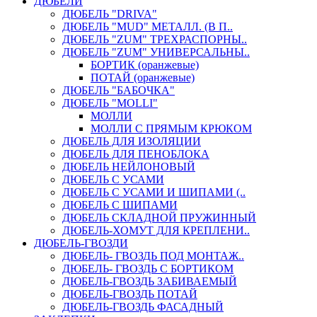
ДЮБЕЛИ
ДЮБЕЛЬ "DRIVA"
ДЮБЕЛЬ "MUD" МЕТАЛЛ. (В П..
ДЮБЕЛЬ "ZUM" ТРЕХРАСПОРНЫ..
ДЮБЕЛЬ "ZUM" УНИВЕРСАЛЬНЫ..
БОРТИК (оранжевые)
ПОТАЙ (оранжевые)
ДЮБЕЛЬ "БАБОЧКА"
ДЮБЕЛЬ "МOLLI"
МОЛЛИ
МОЛЛИ С ПРЯМЫМ КРЮКОМ
ДЮБЕЛЬ ДЛЯ ИЗОЛЯЦИИ
ДЮБЕЛЬ ДЛЯ ПЕНОБЛОКА
ДЮБЕЛЬ НЕЙЛОНОВЫЙ
ДЮБЕЛЬ С УСАМИ
ДЮБЕЛЬ С УСАМИ И ШИПАМИ (..
ДЮБЕЛЬ С ШИПАМИ
ДЮБЕЛЬ СКЛАДНОЙ ПРУЖИННЫЙ
ДЮБЕЛЬ-ХОМУТ ДЛЯ КРЕПЛЕНИ..
ДЮБЕЛЬ-ГВОЗДИ
ДЮБЕЛЬ- ГВОЗДЬ ПОД МОНТАЖ..
ДЮБЕЛЬ- ГВОЗДЬ С БОРТИКОМ
ДЮБЕЛЬ-ГВОЗДЬ ЗАБИВАЕМЫЙ
ДЮБЕЛЬ-ГВОЗДЬ ПОТАЙ
ДЮБЕЛЬ-ГВОЗДЬ ФАСАДНЫЙ