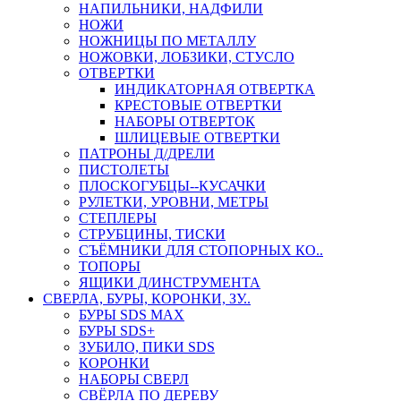
НАПИЛЬНИКИ, НАДФИЛИ
НОЖИ
НОЖНИЦЫ ПО МЕТАЛЛУ
НОЖОВКИ, ЛОБЗИКИ, СТУСЛО
ОТВЕРТКИ
ИНДИКАТОРНАЯ ОТВЕРТКА
КРЕСТОВЫЕ ОТВЕРТКИ
НАБОРЫ ОТВЕРТОК
ШЛИЦЕВЫЕ ОТВЕРТКИ
ПАТРОНЫ Д/ДРЕЛИ
ПИСТОЛЕТЫ
ПЛОСКОГУБЦЫ--КУСАЧКИ
РУЛЕТКИ, УРОВНИ, МЕТРЫ
СТЕПЛЕРЫ
СТРУБЦИНЫ, ТИСКИ
СЪЁМНИКИ ДЛЯ СТОПОРНЫХ КО..
ТОПОРЫ
ЯЩИКИ Д/ИНСТРУМЕНТА
СВЕРЛА, БУРЫ, КОРОНКИ, ЗУ..
БУРЫ SDS MAX
БУРЫ SDS+
ЗУБИЛО, ПИКИ SDS
КОРОНКИ
НАБОРЫ СВЕРЛ
СВЁРЛА ПО ДЕРЕВУ