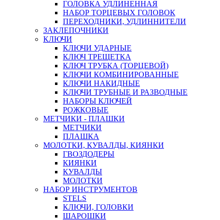
ГОЛОВКА УДЛИНЕННАЯ
НАБОР ТОРЦЕВЫХ ГОЛОВОК
ПЕРЕХОДНИКИ, УДЛИННИТЕЛИ
ЗАКЛЕПОЧНИКИ
КЛЮЧИ
КЛЮЧИ УДАРНЫЕ
КЛЮЧ ТРЕЩЕТКА
КЛЮЧ ТРУБКА (ТОРЦЕВОЙ)
КЛЮЧИ КОМБИНИРОВАННЫЕ
КЛЮЧИ НАКИДНЫЕ
КЛЮЧИ ТРУБНЫЕ И РАЗВОДНЫЕ
НАБОРЫ КЛЮЧЕЙ
РОЖКОВЫЕ
МЕТЧИКИ - ПЛАШКИ
МЕТЧИКИ
ПЛАШКА
МОЛОТКИ, КУВАЛДЫ, КИЯНКИ
ГВОЗДОДЕРЫ
КИЯНКИ
КУВАЛДЫ
МОЛОТКИ
НАБОР ИНСТРУМЕНТОВ
STELS
КЛЮЧИ, ГОЛОВКИ
ШАРОШКИ