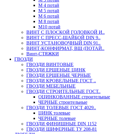
М 4 потай
М 5 потай
М 6 потай
М 8 потай
М10 потай
ВИНТ С ПЛОСКОЙ ГОЛОВКОЙ И..
ВИНТ С ПРЕСС-ШАЙБОЙ DIN 9..
ВИНТ УСТАНОВОЧНЫЙ DIN 91..
ВИНТ-КОНФИРМАТ, ВШ (ПОТАЙ..
Винт-СТЯЖКИ
ГВОЗДИ
ГВОЗДИ ВИНТОВЫЕ
ГВОЗДИ ЕРШЕНЫЕ ЦИНК
ГВОЗДИ ЕРШЕНЫЕ ЧЕРНЫЕ
ГВОЗДИ КРОВЕЛЬНЫЕ ГОСТ ..
ГВОЗДИ МЕБЕЛЬНЫЕ
ГВОЗДИ СТРОИТЕЛЬНЫЕ ГОСТ..
ОЦИНКОВАННЫЕ строительные
ЧЕРНЫЕ строительные
ГВОЗДИ ТОЛЕВЫЕ ГОСТ 4029..
ЦИНК толевые
ЧЕРНЫЕ толевые
ГВОЗДИ ФИНИШНЫЕ DIN 1152
ГВОЗДИ ШИФЕРНЫЕ ТУ 208-81