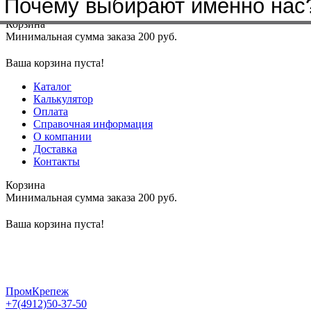
Почему выбирают именно нас
Меню
+7(4912)50-37-50
sbit@krep62.ru
Корзина
Минимальная сумма заказа 200 руб.
Ваша корзина пуста!
Каталог
Калькулятор
Оплата
Справочная информация
О компании
Доставка
Контакты
Корзина
Минимальная сумма заказа 200 руб.
Ваша корзина пуста!
ПромКрепеж
+7(4912)50-37-50