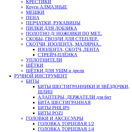
КРЕСТИКИ
Круги АЛМАЗНЫЕ
МЕШКИ
ПЕНА
ПЕРЧАТКИ, РУКАВИЦЫ
ПИЛКИ ДЛЯ ЛОБЗИКА
ПОЛОТНО Д/ НОЖОВКИ ПО МЕТ..
СКОБЫ, ГВОЗДИ ДЛЯ СТЕПЛЕР..
СКОТЧИ, ИЗОЛЕНТА, МАЛЯРНА..
ИЗОЛЕНТА, СКОТЧ, ЛЕНТА
СТРЕЙЧ-ПЛЁНКА
УПЛОТНИТЕЛИ
ЩЁТКИ
ЩЁТКИ ДЛЯ УШМ и дрели
РУЧНОЙ ИНСТРУМЕНТ
БИТЫ
БИТЫ ШЕСТИГРАННИКИ И ЗВЁЗДОЧКИ,
ШЛИЦ
АДАПТЕРЫ, ДЕРЖАТЕЛИ для бит
БИТА ШЕСТИГРАННАЯ
БИТЫ PHILIPS
БИТЫ POZI
ГОЛОВКИ И АКСЕСУАРЫ
ГОЛОВКА ТОРЦЕВАЯ 1/2
ГОЛОВКА ТОРЦЕВАЯ 1/4