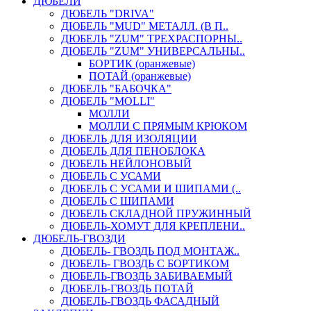
ДЮБЕЛИ
ДЮБЕЛЬ "DRIVA"
ДЮБЕЛЬ "MUD" МЕТАЛЛ. (В П..
ДЮБЕЛЬ "ZUM" ТРЕХРАСПОРНЫ..
ДЮБЕЛЬ "ZUM" УНИВЕРСАЛЬНЫ..
БОРТИК (оранжевые)
ПОТАЙ (оранжевые)
ДЮБЕЛЬ "БАБОЧКА"
ДЮБЕЛЬ "МOLLI"
МОЛЛИ
МОЛЛИ С ПРЯМЫМ КРЮКОМ
ДЮБЕЛЬ ДЛЯ ИЗОЛЯЦИИ
ДЮБЕЛЬ ДЛЯ ПЕНОБЛОКА
ДЮБЕЛЬ НЕЙЛОНОВЫЙ
ДЮБЕЛЬ С УСАМИ
ДЮБЕЛЬ С УСАМИ И ШИПАМИ (..
ДЮБЕЛЬ С ШИПАМИ
ДЮБЕЛЬ СКЛАДНОЙ ПРУЖИННЫЙ
ДЮБЕЛЬ-ХОМУТ ДЛЯ КРЕПЛЕНИ..
ДЮБЕЛЬ-ГВОЗДИ
ДЮБЕЛЬ- ГВОЗДЬ ПОД МОНТАЖ..
ДЮБЕЛЬ- ГВОЗДЬ С БОРТИКОМ
ДЮБЕЛЬ-ГВОЗДЬ ЗАБИВАЕМЫЙ
ДЮБЕЛЬ-ГВОЗДЬ ПОТАЙ
ДЮБЕЛЬ-ГВОЗДЬ ФАСАДНЫЙ