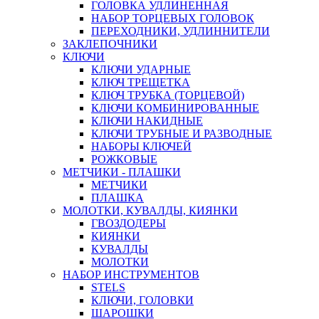
ГОЛОВКА УДЛИНЕННАЯ
НАБОР ТОРЦЕВЫХ ГОЛОВОК
ПЕРЕХОДНИКИ, УДЛИННИТЕЛИ
ЗАКЛЕПОЧНИКИ
КЛЮЧИ
КЛЮЧИ УДАРНЫЕ
КЛЮЧ ТРЕЩЕТКА
КЛЮЧ ТРУБКА (ТОРЦЕВОЙ)
КЛЮЧИ КОМБИНИРОВАННЫЕ
КЛЮЧИ НАКИДНЫЕ
КЛЮЧИ ТРУБНЫЕ И РАЗВОДНЫЕ
НАБОРЫ КЛЮЧЕЙ
РОЖКОВЫЕ
МЕТЧИКИ - ПЛАШКИ
МЕТЧИКИ
ПЛАШКА
МОЛОТКИ, КУВАЛДЫ, КИЯНКИ
ГВОЗДОДЕРЫ
КИЯНКИ
КУВАЛДЫ
МОЛОТКИ
НАБОР ИНСТРУМЕНТОВ
STELS
КЛЮЧИ, ГОЛОВКИ
ШАРОШКИ