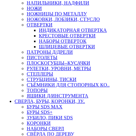
НАПИЛЬНИКИ, НАДФИЛИ
НОЖИ
НОЖНИЦЫ ПО МЕТАЛЛУ
НОЖОВКИ, ЛОБЗИКИ, СТУСЛО
ОТВЕРТКИ
ИНДИКАТОРНАЯ ОТВЕРТКА
КРЕСТОВЫЕ ОТВЕРТКИ
НАБОРЫ ОТВЕРТОК
ШЛИЦЕВЫЕ ОТВЕРТКИ
ПАТРОНЫ Д/ДРЕЛИ
ПИСТОЛЕТЫ
ПЛОСКОГУБЦЫ--КУСАЧКИ
РУЛЕТКИ, УРОВНИ, МЕТРЫ
СТЕПЛЕРЫ
СТРУБЦИНЫ, ТИСКИ
СЪЁМНИКИ ДЛЯ СТОПОРНЫХ КО..
ТОПОРЫ
ЯЩИКИ Д/ИНСТРУМЕНТА
СВЕРЛА, БУРЫ, КОРОНКИ, ЗУ..
БУРЫ SDS MAX
БУРЫ SDS+
ЗУБИЛО, ПИКИ SDS
КОРОНКИ
НАБОРЫ СВЕРЛ
СВЁРЛА ПО ДЕРЕВУ