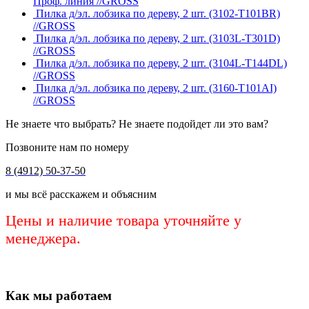
Проф. линия //GROSS
Пилка д/эл. лобзика по дереву, 2 шт. (3102-Т101BR)
//GROSS
Пилка д/эл. лобзика по дереву, 2 шт. (3103L-Т301D)
//GROSS
Пилка д/эл. лобзика по дереву, 2 шт. (3104L-Т144DL)
//GROSS
Пилка д/эл. лобзика по дереву, 2 шт. (3160-Т101AI)
//GROSS
Не знаете что выбрать? Не знаете подойдет ли это вам?
Позвоните нам по номеру
8 (4912) 50-37-50
и мы всё расскажем и объясним
Цены и наличие товара уточняйте у
менеджера.
Как мы работаем