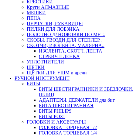
КРЕСТИКИ
Круги АЛМАЗНЫЕ
МЕШКИ
ПЕНА
ПЕРЧАТКИ, РУКАВИЦЫ
ПИЛКИ ДЛЯ ЛОБЗИКА
ПОЛОТНО Д/ НОЖОВКИ ПО МЕТ..
СКОБЫ, ГВОЗДИ ДЛЯ СТЕПЛЕР..
СКОТЧИ, ИЗОЛЕНТА, МАЛЯРНА..
ИЗОЛЕНТА, СКОТЧ, ЛЕНТА
СТРЕЙЧ-ПЛЁНКА
УПЛОТНИТЕЛИ
ЩЁТКИ
ЩЁТКИ ДЛЯ УШМ и дрели
РУЧНОЙ ИНСТРУМЕНТ
БИТЫ
БИТЫ ШЕСТИГРАННИКИ И ЗВЁЗДОЧКИ,
ШЛИЦ
АДАПТЕРЫ, ДЕРЖАТЕЛИ для бит
БИТА ШЕСТИГРАННАЯ
БИТЫ PHILIPS
БИТЫ POZI
ГОЛОВКИ И АКСЕСУАРЫ
ГОЛОВКА ТОРЦЕВАЯ 1/2
ГОЛОВКА ТОРЦЕВАЯ 1/4