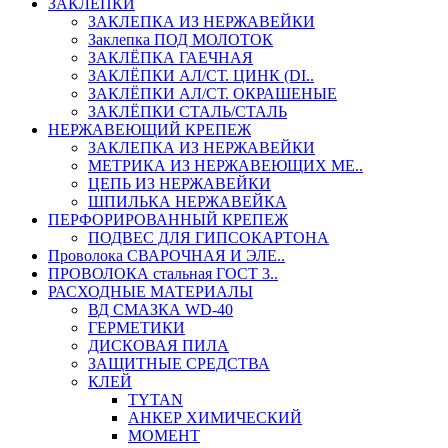
ЗАКЛЕПКИ
ЗАКЛЕПКА ИЗ НЕРЖАВЕЙКИ
Заклепка ПОД МОЛОТОК
ЗАКЛЁПКА ГАЕЧНАЯ
ЗАКЛЁПКИ АЛ/СТ. ЦИНК (DI..
ЗАКЛЁПКИ АЛ/СТ. ОКРАШЕНЫЕ
ЗАКЛЁПКИ СТАЛЬ/СТАЛЬ
НЕРЖАВЕЮЩИЙ КРЕПЕЖ
ЗАКЛЕПКА ИЗ НЕРЖАВЕЙКИ
МЕТРИКА ИЗ НЕРЖАВЕЮЩИХ МЕ..
ЦЕПЬ ИЗ НЕРЖАВЕЙКИ
ШПИЛЬКА НЕРЖАВЕЙКА
ПЕРФОРИРОВАННЫЙ КРЕПЕЖ
ПОДВЕС ДЛЯ ГИПСОКАРТОНА
Проволока СВАРОЧНАЯ И ЭЛЕ..
ПРОВОЛОКА стальная ГОСТ 3..
РАСХОДНЫЕ МАТЕРИАЛЫ
ВД СМАЗКА WD-40
ГЕРМЕТИКИ
ДИСКОВАЯ ПИЛА
ЗАЩИТНЫЕ СРЕДСТВА
КЛЕЙ
TYTAN
АНКЕР ХИМИЧЕСКИЙ
МОМЕНТ