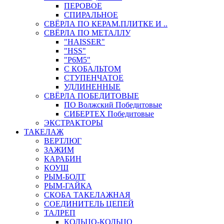
ПЕРОВОЕ
СПИРАЛЬНОЕ
СВЁРЛА ПО КЕРАМ.ПЛИТКЕ И ..
СВЁРЛА ПО МЕТАЛЛУ
"HAISSER"
"HSS"
"Р6М5"
С КОБАЛЬТОМ
СТУПЕНЧАТОЕ
УДЛИНЕННЫЕ
СВЁРЛА ПОБЕДИТОВЫЕ
ПО Волжский Победитовые
СИБЕРТЕХ Победитовые
ЭКСТРАКТОРЫ
ТАКЕЛАЖ
ВЕРТЛЮГ
ЗАЖИМ
КАРАБИН
КОУШ
РЫМ-БОЛТ
РЫМ-ГАЙКА
СКОБА ТАКЕЛАЖНАЯ
СОЕДИНИТЕЛЬ ЦЕПЕЙ
ТАЛРЕП
КОЛЬЦО-КОЛЬЦО