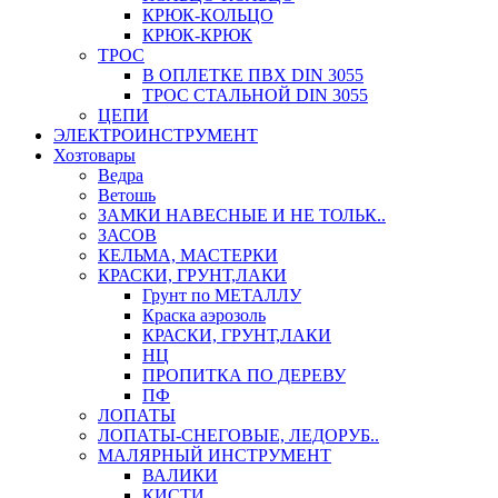
КРЮК-КОЛЬЦО
КРЮК-КРЮК
ТРОС
В ОПЛЕТКЕ ПВХ DIN 3055
ТРОС СТАЛЬНОЙ DIN 3055
ЦЕПИ
ЭЛЕКТРОИНСТРУМЕНТ
Хозтовары
Ведра
Ветошь
ЗАМКИ НАВЕСНЫЕ И НЕ ТОЛЬК..
ЗАСОВ
КЕЛЬМА, МАСТЕРКИ
КРАСКИ, ГРУНТ,ЛАКИ
Грунт по МЕТАЛЛУ
Краска аэрозоль
КРАСКИ, ГРУНТ,ЛАКИ
НЦ
ПРОПИТКА ПО ДЕРЕВУ
ПФ
ЛОПАТЫ
ЛОПАТЫ-СНЕГОВЫЕ, ЛЕДОРУБ..
МАЛЯРНЫЙ ИНСТРУМЕНТ
ВАЛИКИ
КИСТИ