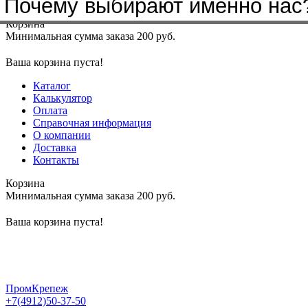
Почему выбирают именно нас
Меню
+7(4912)50-37-50
sbit@krep62.ru
Корзина
Минимальная сумма заказа 200 руб.
Ваша корзина пуста!
Каталог
Калькулятор
Оплата
Справочная информация
О компании
Доставка
Контакты
Корзина
Минимальная сумма заказа 200 руб.
Ваша корзина пуста!
ПромКрепеж
+7(4912)50-37-50