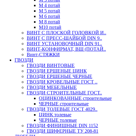
М 4 потай
М 5 потай
М 6 потай
М 8 потай
М10 потай
ВИНТ С ПЛОСКОЙ ГОЛОВКОЙ И..
ВИНТ С ПРЕСС-ШАЙБОЙ DIN 9..
ВИНТ УСТАНОВОЧНЫЙ DIN 91..
ВИНТ-КОНФИРМАТ, ВШ (ПОТАЙ..
Винт-СТЯЖКИ
ГВОЗДИ
ГВОЗДИ ВИНТОВЫЕ
ГВОЗДИ ЕРШЕНЫЕ ЦИНК
ГВОЗДИ ЕРШЕНЫЕ ЧЕРНЫЕ
ГВОЗДИ КРОВЕЛЬНЫЕ ГОСТ ..
ГВОЗДИ МЕБЕЛЬНЫЕ
ГВОЗДИ СТРОИТЕЛЬНЫЕ ГОСТ..
ОЦИНКОВАННЫЕ строительные
ЧЕРНЫЕ строительные
ГВОЗДИ ТОЛЕВЫЕ ГОСТ 4029..
ЦИНК толевые
ЧЕРНЫЕ толевые
ГВОЗДИ ФИНИШНЫЕ DIN 1152
ГВОЗДИ ШИФЕРНЫЕ ТУ 208-81