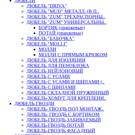
ДЮБЕЛИ
ДЮБЕЛЬ "DRIVA"
ДЮБЕЛЬ "MUD" МЕТАЛЛ. (В П..
ДЮБЕЛЬ "ZUM" ТРЕХРАСПОРНЫ..
ДЮБЕЛЬ "ZUM" УНИВЕРСАЛЬНЫ..
БОРТИК (оранжевые)
ПОТАЙ (оранжевые)
ДЮБЕЛЬ "БАБОЧКА"
ДЮБЕЛЬ "МOLLI"
МОЛЛИ
МОЛЛИ С ПРЯМЫМ КРЮКОМ
ДЮБЕЛЬ ДЛЯ ИЗОЛЯЦИИ
ДЮБЕЛЬ ДЛЯ ПЕНОБЛОКА
ДЮБЕЛЬ НЕЙЛОНОВЫЙ
ДЮБЕЛЬ С УСАМИ
ДЮБЕЛЬ С УСАМИ И ШИПАМИ (..
ДЮБЕЛЬ С ШИПАМИ
ДЮБЕЛЬ СКЛАДНОЙ ПРУЖИННЫЙ
ДЮБЕЛЬ-ХОМУТ ДЛЯ КРЕПЛЕНИ..
ДЮБЕЛЬ-ГВОЗДИ
ДЮБЕЛЬ- ГВОЗДЬ ПОД МОНТАЖ..
ДЮБЕЛЬ- ГВОЗДЬ С БОРТИКОМ
ДЮБЕЛЬ-ГВОЗДЬ ЗАБИВАЕМЫЙ
ДЮБЕЛЬ-ГВОЗДЬ ПОТАЙ
ДЮБЕЛЬ-ГВОЗДЬ ФАСАДНЫЙ