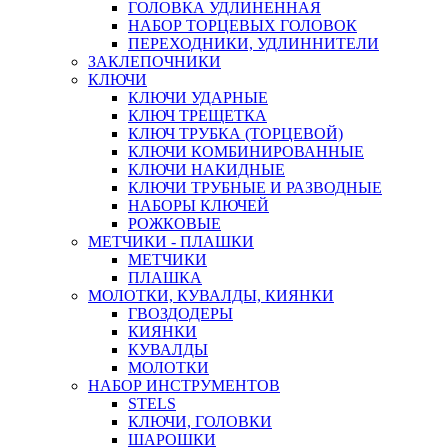
ГОЛОВКА УДЛИНЕННАЯ
НАБОР ТОРЦЕВЫХ ГОЛОВОК
ПЕРЕХОДНИКИ, УДЛИННИТЕЛИ
ЗАКЛЕПОЧНИКИ
КЛЮЧИ
КЛЮЧИ УДАРНЫЕ
КЛЮЧ ТРЕЩЕТКА
КЛЮЧ ТРУБКА (ТОРЦЕВОЙ)
КЛЮЧИ КОМБИНИРОВАННЫЕ
КЛЮЧИ НАКИДНЫЕ
КЛЮЧИ ТРУБНЫЕ И РАЗВОДНЫЕ
НАБОРЫ КЛЮЧЕЙ
РОЖКОВЫЕ
МЕТЧИКИ - ПЛАШКИ
МЕТЧИКИ
ПЛАШКА
МОЛОТКИ, КУВАЛДЫ, КИЯНКИ
ГВОЗДОДЕРЫ
КИЯНКИ
КУВАЛДЫ
МОЛОТКИ
НАБОР ИНСТРУМЕНТОВ
STELS
КЛЮЧИ, ГОЛОВКИ
ШАРОШКИ