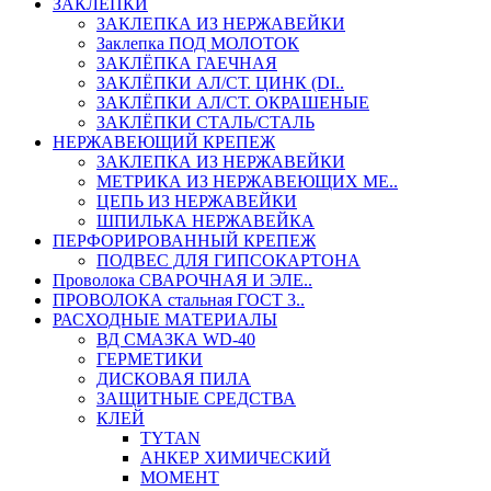
ЗАКЛЕПКИ
ЗАКЛЕПКА ИЗ НЕРЖАВЕЙКИ
Заклепка ПОД МОЛОТОК
ЗАКЛЁПКА ГАЕЧНАЯ
ЗАКЛЁПКИ АЛ/СТ. ЦИНК (DI..
ЗАКЛЁПКИ АЛ/СТ. ОКРАШЕНЫЕ
ЗАКЛЁПКИ СТАЛЬ/СТАЛЬ
НЕРЖАВЕЮЩИЙ КРЕПЕЖ
ЗАКЛЕПКА ИЗ НЕРЖАВЕЙКИ
МЕТРИКА ИЗ НЕРЖАВЕЮЩИХ МЕ..
ЦЕПЬ ИЗ НЕРЖАВЕЙКИ
ШПИЛЬКА НЕРЖАВЕЙКА
ПЕРФОРИРОВАННЫЙ КРЕПЕЖ
ПОДВЕС ДЛЯ ГИПСОКАРТОНА
Проволока СВАРОЧНАЯ И ЭЛЕ..
ПРОВОЛОКА стальная ГОСТ 3..
РАСХОДНЫЕ МАТЕРИАЛЫ
ВД СМАЗКА WD-40
ГЕРМЕТИКИ
ДИСКОВАЯ ПИЛА
ЗАЩИТНЫЕ СРЕДСТВА
КЛЕЙ
TYTAN
АНКЕР ХИМИЧЕСКИЙ
МОМЕНТ