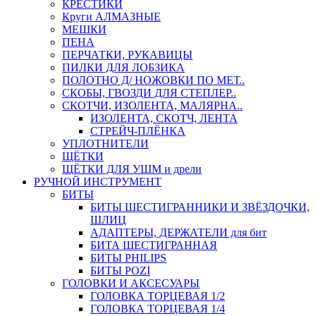
КРЕСТИКИ
Круги АЛМАЗНЫЕ
МЕШКИ
ПЕНА
ПЕРЧАТКИ, РУКАВИЦЫ
ПИЛКИ ДЛЯ ЛОБЗИКА
ПОЛОТНО Д/ НОЖОВКИ ПО МЕТ..
СКОБЫ, ГВОЗДИ ДЛЯ СТЕПЛЕР..
СКОТЧИ, ИЗОЛЕНТА, МАЛЯРНА..
ИЗОЛЕНТА, СКОТЧ, ЛЕНТА
СТРЕЙЧ-ПЛЁНКА
УПЛОТНИТЕЛИ
ЩЁТКИ
ЩЁТКИ ДЛЯ УШМ и дрели
РУЧНОЙ ИНСТРУМЕНТ
БИТЫ
БИТЫ ШЕСТИГРАННИКИ И ЗВЁЗДОЧКИ,
ШЛИЦ
АДАПТЕРЫ, ДЕРЖАТЕЛИ для бит
БИТА ШЕСТИГРАННАЯ
БИТЫ PHILIPS
БИТЫ POZI
ГОЛОВКИ И АКСЕСУАРЫ
ГОЛОВКА ТОРЦЕВАЯ 1/2
ГОЛОВКА ТОРЦЕВАЯ 1/4