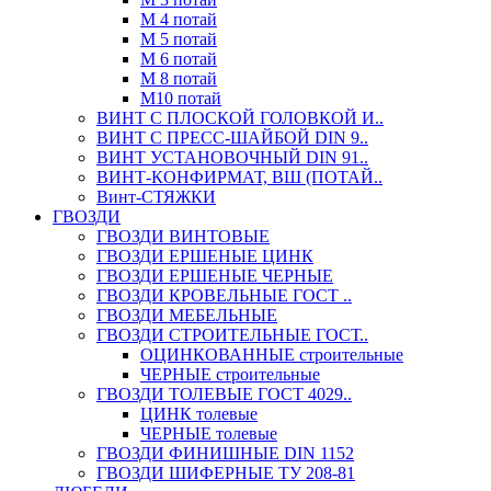
М 4 потай
М 5 потай
М 6 потай
М 8 потай
М10 потай
ВИНТ С ПЛОСКОЙ ГОЛОВКОЙ И..
ВИНТ С ПРЕСС-ШАЙБОЙ DIN 9..
ВИНТ УСТАНОВОЧНЫЙ DIN 91..
ВИНТ-КОНФИРМАТ, ВШ (ПОТАЙ..
Винт-СТЯЖКИ
ГВОЗДИ
ГВОЗДИ ВИНТОВЫЕ
ГВОЗДИ ЕРШЕНЫЕ ЦИНК
ГВОЗДИ ЕРШЕНЫЕ ЧЕРНЫЕ
ГВОЗДИ КРОВЕЛЬНЫЕ ГОСТ ..
ГВОЗДИ МЕБЕЛЬНЫЕ
ГВОЗДИ СТРОИТЕЛЬНЫЕ ГОСТ..
ОЦИНКОВАННЫЕ строительные
ЧЕРНЫЕ строительные
ГВОЗДИ ТОЛЕВЫЕ ГОСТ 4029..
ЦИНК толевые
ЧЕРНЫЕ толевые
ГВОЗДИ ФИНИШНЫЕ DIN 1152
ГВОЗДИ ШИФЕРНЫЕ ТУ 208-81