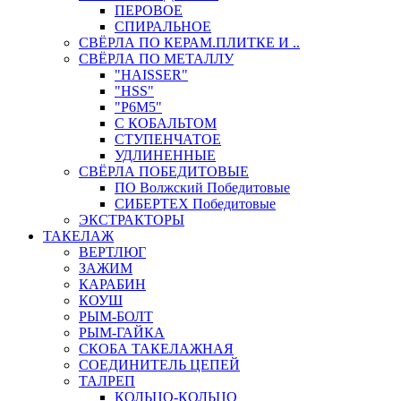
ПЕРОВОЕ
СПИРАЛЬНОЕ
СВЁРЛА ПО КЕРАМ.ПЛИТКЕ И ..
СВЁРЛА ПО МЕТАЛЛУ
"HAISSER"
"HSS"
"Р6М5"
С КОБАЛЬТОМ
СТУПЕНЧАТОЕ
УДЛИНЕННЫЕ
СВЁРЛА ПОБЕДИТОВЫЕ
ПО Волжский Победитовые
СИБЕРТЕХ Победитовые
ЭКСТРАКТОРЫ
ТАКЕЛАЖ
ВЕРТЛЮГ
ЗАЖИМ
КАРАБИН
КОУШ
РЫМ-БОЛТ
РЫМ-ГАЙКА
СКОБА ТАКЕЛАЖНАЯ
СОЕДИНИТЕЛЬ ЦЕПЕЙ
ТАЛРЕП
КОЛЬЦО-КОЛЬЦО