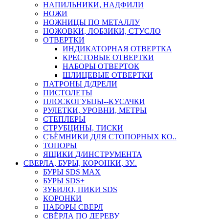
НАПИЛЬНИКИ, НАДФИЛИ
НОЖИ
НОЖНИЦЫ ПО МЕТАЛЛУ
НОЖОВКИ, ЛОБЗИКИ, СТУСЛО
ОТВЕРТКИ
ИНДИКАТОРНАЯ ОТВЕРТКА
КРЕСТОВЫЕ ОТВЕРТКИ
НАБОРЫ ОТВЕРТОК
ШЛИЦЕВЫЕ ОТВЕРТКИ
ПАТРОНЫ Д/ДРЕЛИ
ПИСТОЛЕТЫ
ПЛОСКОГУБЦЫ--КУСАЧКИ
РУЛЕТКИ, УРОВНИ, МЕТРЫ
СТЕПЛЕРЫ
СТРУБЦИНЫ, ТИСКИ
СЪЁМНИКИ ДЛЯ СТОПОРНЫХ КО..
ТОПОРЫ
ЯЩИКИ Д/ИНСТРУМЕНТА
СВЕРЛА, БУРЫ, КОРОНКИ, ЗУ..
БУРЫ SDS MAX
БУРЫ SDS+
ЗУБИЛО, ПИКИ SDS
КОРОНКИ
НАБОРЫ СВЕРЛ
СВЁРЛА ПО ДЕРЕВУ