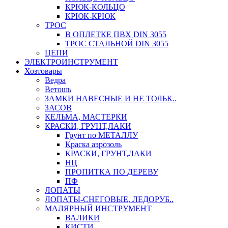
КРЮК-КОЛЬЦО
КРЮК-КРЮК
ТРОС
В ОПЛЕТКЕ ПВХ DIN 3055
ТРОС СТАЛЬНОЙ DIN 3055
ЦЕПИ
ЭЛЕКТРОИНСТРУМЕНТ
Хозтовары
Ведра
Ветошь
ЗАМКИ НАВЕСНЫЕ И НЕ ТОЛЬК..
ЗАСОВ
КЕЛЬМА, МАСТЕРКИ
КРАСКИ, ГРУНТ,ЛАКИ
Грунт по МЕТАЛЛУ
Краска аэрозоль
КРАСКИ, ГРУНТ,ЛАКИ
НЦ
ПРОПИТКА ПО ДЕРЕВУ
ПФ
ЛОПАТЫ
ЛОПАТЫ-СНЕГОВЫЕ, ЛЕДОРУБ..
МАЛЯРНЫЙ ИНСТРУМЕНТ
ВАЛИКИ
КИСТИ