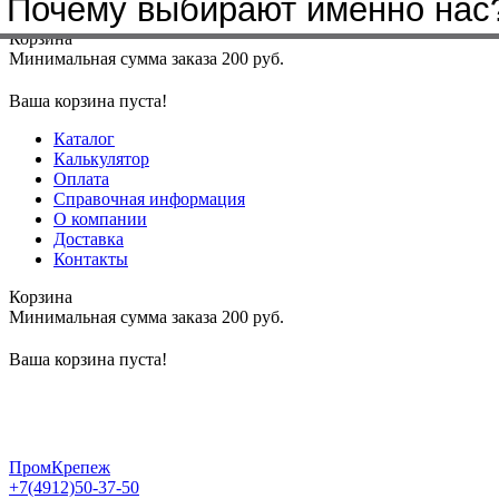
Почему выбирают именно нас
Меню
+7(4912)50-37-50
sbit@krep62.ru
Корзина
Минимальная сумма заказа 200 руб.
Ваша корзина пуста!
Каталог
Калькулятор
Оплата
Справочная информация
О компании
Доставка
Контакты
Корзина
Минимальная сумма заказа 200 руб.
Ваша корзина пуста!
ПромКрепеж
+7(4912)50-37-50