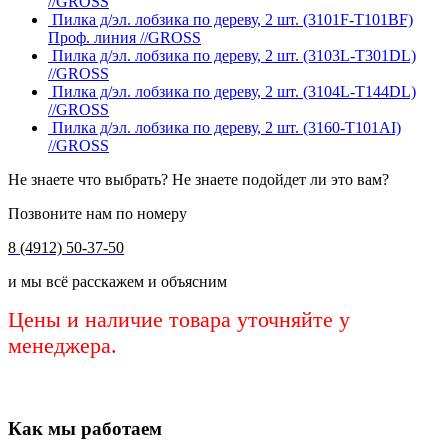
//GROSS
Пилка д/эл. лобзика по дереву, 2 шт. (3101F-Т101BF)
Проф. линия //GROSS
Пилка д/эл. лобзика по дереву, 2 шт. (3103L-Т301DL)
//GROSS
Пилка д/эл. лобзика по дереву, 2 шт. (3104L-Т144DL)
//GROSS
Пилка д/эл. лобзика по дереву, 2 шт. (3160-Т101AI)
//GROSS
Не знаете что выбрать? Не знаете подойдет ли это вам?
Позвоните нам по номеру
8 (4912) 50-37-50
и мы всё расскажем и объясним
Цены и наличие товара уточняйте у
менеджера.
Как мы работаем