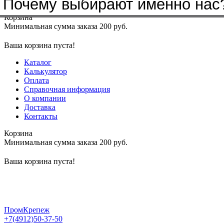
Почему выбирают именно нас
Меню
+7(4912)50-37-50
sbit@krep62.ru
Корзина
Минимальная сумма заказа 200 руб.
Ваша корзина пуста!
Каталог
Калькулятор
Оплата
Справочная информация
О компании
Доставка
Контакты
Корзина
Минимальная сумма заказа 200 руб.
Ваша корзина пуста!
ПромКрепеж
+7(4912)50-37-50