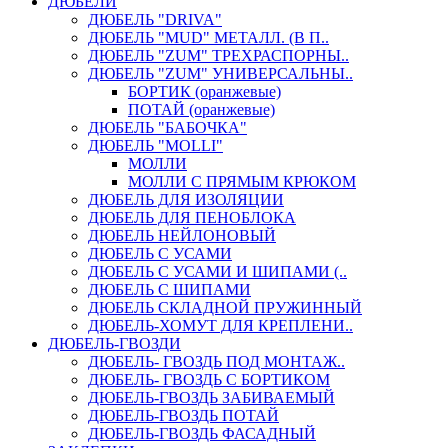
ДЮБЕЛИ
ДЮБЕЛЬ "DRIVA"
ДЮБЕЛЬ "MUD" МЕТАЛЛ. (В П..
ДЮБЕЛЬ "ZUM" ТРЕХРАСПОРНЫ..
ДЮБЕЛЬ "ZUM" УНИВЕРСАЛЬНЫ..
БОРТИК (оранжевые)
ПОТАЙ (оранжевые)
ДЮБЕЛЬ "БАБОЧКА"
ДЮБЕЛЬ "МOLLI"
МОЛЛИ
МОЛЛИ С ПРЯМЫМ КРЮКОМ
ДЮБЕЛЬ ДЛЯ ИЗОЛЯЦИИ
ДЮБЕЛЬ ДЛЯ ПЕНОБЛОКА
ДЮБЕЛЬ НЕЙЛОНОВЫЙ
ДЮБЕЛЬ С УСАМИ
ДЮБЕЛЬ С УСАМИ И ШИПАМИ (..
ДЮБЕЛЬ С ШИПАМИ
ДЮБЕЛЬ СКЛАДНОЙ ПРУЖИННЫЙ
ДЮБЕЛЬ-ХОМУТ ДЛЯ КРЕПЛЕНИ..
ДЮБЕЛЬ-ГВОЗДИ
ДЮБЕЛЬ- ГВОЗДЬ ПОД МОНТАЖ..
ДЮБЕЛЬ- ГВОЗДЬ С БОРТИКОМ
ДЮБЕЛЬ-ГВОЗДЬ ЗАБИВАЕМЫЙ
ДЮБЕЛЬ-ГВОЗДЬ ПОТАЙ
ДЮБЕЛЬ-ГВОЗДЬ ФАСАДНЫЙ