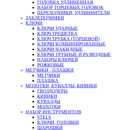
ГОЛОВКА УДЛИНЕННАЯ
НАБОР ТОРЦЕВЫХ ГОЛОВОК
ПЕРЕХОДНИКИ, УДЛИННИТЕЛИ
ЗАКЛЕПОЧНИКИ
КЛЮЧИ
КЛЮЧИ УДАРНЫЕ
КЛЮЧ ТРЕЩЕТКА
КЛЮЧ ТРУБКА (ТОРЦЕВОЙ)
КЛЮЧИ КОМБИНИРОВАННЫЕ
КЛЮЧИ НАКИДНЫЕ
КЛЮЧИ ТРУБНЫЕ И РАЗВОДНЫЕ
НАБОРЫ КЛЮЧЕЙ
РОЖКОВЫЕ
МЕТЧИКИ - ПЛАШКИ
МЕТЧИКИ
ПЛАШКА
МОЛОТКИ, КУВАЛДЫ, КИЯНКИ
ГВОЗДОДЕРЫ
КИЯНКИ
КУВАЛДЫ
МОЛОТКИ
НАБОР ИНСТРУМЕНТОВ
STELS
КЛЮЧИ, ГОЛОВКИ
ШАРОШКИ