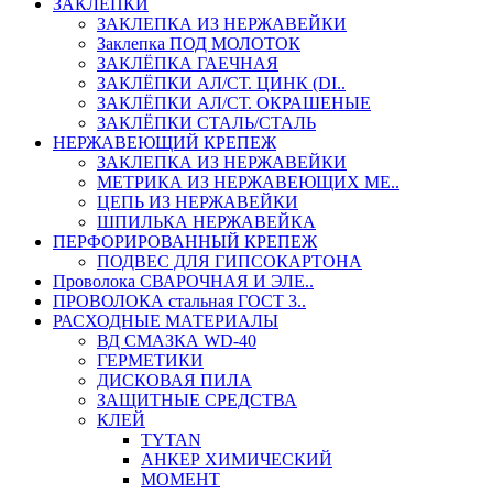
ЗАКЛЕПКИ
ЗАКЛЕПКА ИЗ НЕРЖАВЕЙКИ
Заклепка ПОД МОЛОТОК
ЗАКЛЁПКА ГАЕЧНАЯ
ЗАКЛЁПКИ АЛ/СТ. ЦИНК (DI..
ЗАКЛЁПКИ АЛ/СТ. ОКРАШЕНЫЕ
ЗАКЛЁПКИ СТАЛЬ/СТАЛЬ
НЕРЖАВЕЮЩИЙ КРЕПЕЖ
ЗАКЛЕПКА ИЗ НЕРЖАВЕЙКИ
МЕТРИКА ИЗ НЕРЖАВЕЮЩИХ МЕ..
ЦЕПЬ ИЗ НЕРЖАВЕЙКИ
ШПИЛЬКА НЕРЖАВЕЙКА
ПЕРФОРИРОВАННЫЙ КРЕПЕЖ
ПОДВЕС ДЛЯ ГИПСОКАРТОНА
Проволока СВАРОЧНАЯ И ЭЛЕ..
ПРОВОЛОКА стальная ГОСТ 3..
РАСХОДНЫЕ МАТЕРИАЛЫ
ВД СМАЗКА WD-40
ГЕРМЕТИКИ
ДИСКОВАЯ ПИЛА
ЗАЩИТНЫЕ СРЕДСТВА
КЛЕЙ
TYTAN
АНКЕР ХИМИЧЕСКИЙ
МОМЕНТ