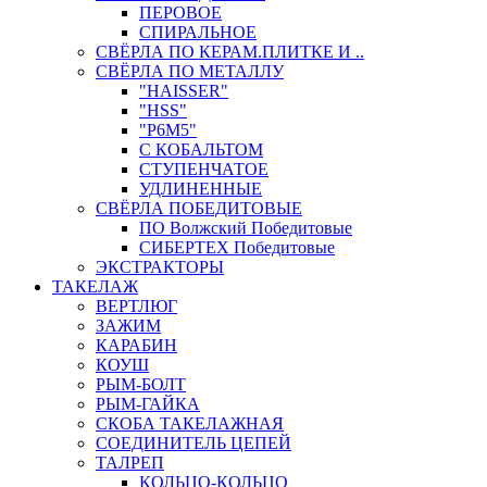
ПЕРОВОЕ
СПИРАЛЬНОЕ
СВЁРЛА ПО КЕРАМ.ПЛИТКЕ И ..
СВЁРЛА ПО МЕТАЛЛУ
"HAISSER"
"HSS"
"Р6М5"
С КОБАЛЬТОМ
СТУПЕНЧАТОЕ
УДЛИНЕННЫЕ
СВЁРЛА ПОБЕДИТОВЫЕ
ПО Волжский Победитовые
СИБЕРТЕХ Победитовые
ЭКСТРАКТОРЫ
ТАКЕЛАЖ
ВЕРТЛЮГ
ЗАЖИМ
КАРАБИН
КОУШ
РЫМ-БОЛТ
РЫМ-ГАЙКА
СКОБА ТАКЕЛАЖНАЯ
СОЕДИНИТЕЛЬ ЦЕПЕЙ
ТАЛРЕП
КОЛЬЦО-КОЛЬЦО