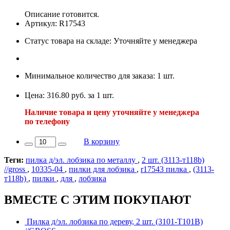
Описание готовится.
Артикул: R17543
Статус товара на складе: Уточняйте у менеджера
Минимальное количество для заказа: 1 шт.
Цена: 316.80 руб. за 1 шт.
Наличие товара и цену уточняйте у менеджера
по телефону
В корзину
Теги:
пилка д/эл. лобзика по металлу
,
2 шт. (3113-т118b)
//gross
,
10335-04
,
пилки для лобзика
,
r17543 пилка
,
(3113-
т118b)
,
пилки
,
для
,
лобзика
ВМЕСТЕ С ЭТИМ ПОКУПАЮТ
Пилка д/эл. лобзика по дереву, 2 шт. (3101-Т101В)