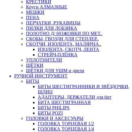
КРЕСТИКИ
Круги АЛМАЗНЫЕ
МЕШКИ
ПЕНА
ПЕРЧАТКИ, РУКАВИЦЫ
ПИЛКИ ДЛЯ ЛОБЗИКА
ПОЛОТНО Д/ НОЖОВКИ ПО МЕТ..
СКОБЫ, ГВОЗДИ ДЛЯ СТЕПЛЕР..
СКОТЧИ, ИЗОЛЕНТА, МАЛЯРНА..
ИЗОЛЕНТА, СКОТЧ, ЛЕНТА
СТРЕЙЧ-ПЛЁНКА
УПЛОТНИТЕЛИ
ЩЁТКИ
ЩЁТКИ ДЛЯ УШМ и дрели
РУЧНОЙ ИНСТРУМЕНТ
БИТЫ
БИТЫ ШЕСТИГРАННИКИ И ЗВЁЗДОЧКИ,
ШЛИЦ
АДАПТЕРЫ, ДЕРЖАТЕЛИ для бит
БИТА ШЕСТИГРАННАЯ
БИТЫ PHILIPS
БИТЫ POZI
ГОЛОВКИ И АКСЕСУАРЫ
ГОЛОВКА ТОРЦЕВАЯ 1/2
ГОЛОВКА ТОРЦЕВАЯ 1/4