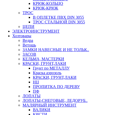
КРЮК-КОЛЬЦО
КРЮК-КРЮК
ТРОС
В ОПЛЕТКЕ ПВХ DIN 3055
ТРОС СТАЛЬНОЙ DIN 3055
ЦЕПИ
ЭЛЕКТРОИНСТРУМЕНТ
Хозтовары
Ведра
Ветошь
ЗАМКИ НАВЕСНЫЕ И НЕ ТОЛЬК..
ЗАСОВ
КЕЛЬМА, МАСТЕРКИ
КРАСКИ, ГРУНТ,ЛАКИ
Грунт по МЕТАЛЛУ
Краска аэрозоль
КРАСКИ, ГРУНТ,ЛАКИ
НЦ
ПРОПИТКА ПО ДЕРЕВУ
ПФ
ЛОПАТЫ
ЛОПАТЫ-СНЕГОВЫЕ, ЛЕДОРУБ..
МАЛЯРНЫЙ ИНСТРУМЕНТ
ВАЛИКИ
КИСТИ