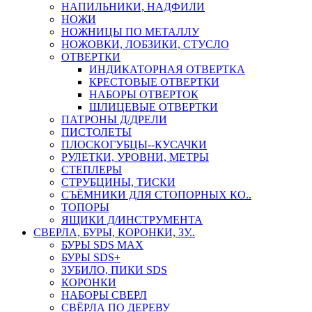
НАПИЛЬНИКИ, НАДФИЛИ
НОЖИ
НОЖНИЦЫ ПО МЕТАЛЛУ
НОЖОВКИ, ЛОБЗИКИ, СТУСЛО
ОТВЕРТКИ
ИНДИКАТОРНАЯ ОТВЕРТКА
КРЕСТОВЫЕ ОТВЕРТКИ
НАБОРЫ ОТВЕРТОК
ШЛИЦЕВЫЕ ОТВЕРТКИ
ПАТРОНЫ Д/ДРЕЛИ
ПИСТОЛЕТЫ
ПЛОСКОГУБЦЫ--КУСАЧКИ
РУЛЕТКИ, УРОВНИ, МЕТРЫ
СТЕПЛЕРЫ
СТРУБЦИНЫ, ТИСКИ
СЪЁМНИКИ ДЛЯ СТОПОРНЫХ КО..
ТОПОРЫ
ЯЩИКИ Д/ИНСТРУМЕНТА
СВЕРЛА, БУРЫ, КОРОНКИ, ЗУ..
БУРЫ SDS MAX
БУРЫ SDS+
ЗУБИЛО, ПИКИ SDS
КОРОНКИ
НАБОРЫ СВЕРЛ
СВЁРЛА ПО ДЕРЕВУ